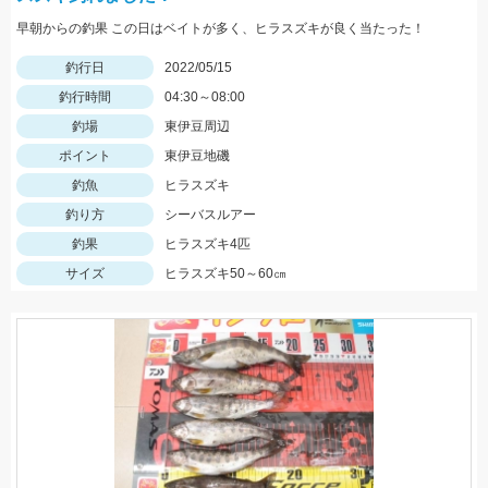
早朝からの釣果 この日はベイトが多く、ヒラスズキが良く当たった！
釣行日
2022/05/15
釣行時間
04:30～08:00
釣場
東伊豆周辺
ポイント
東伊豆地磯
釣魚
ヒラスズキ
釣り方
シーバスルアー
釣果
ヒラスズキ4匹
サイズ
ヒラスズキ50～60㎝