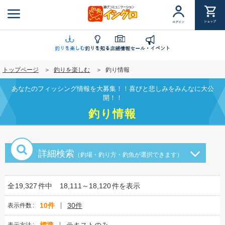
メ
イ
ショップ
ログイン
ン
コ
ン
釣りを楽しむ
釣りを知る
店舗情報
セール・イベント
テ
トップページ
釣りを楽しむ
釣り情報
ン
ツ
あなたのフィッシング情報を大募集！！喜びと悲しみをみんなに大公
に
開！！
移
釣り情報
動
詳細検索
（釣場・釣り方・釣魚が選択できます）
全
19,327
件中
18,111～18,120
件を表示
10件
30件
表示件数