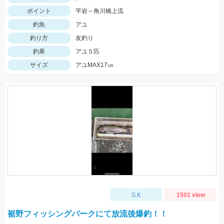
ポイント
平岩～角川橋上流
釣魚
アユ
釣り方
友釣り
釣果
アユ５匹
サイズ
アユMAX17㎝
S.K
1501 view
裾野フィッシングパークにて放流後爆釣！！