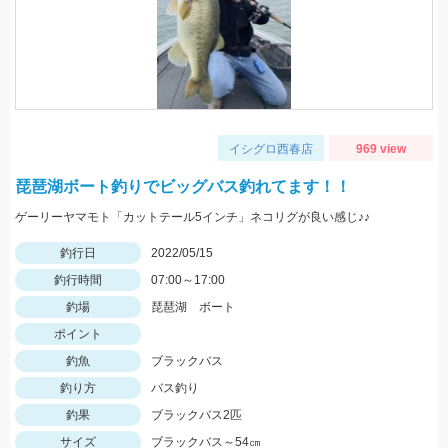
イシグロ西春店
969 view
琵琶湖ボート釣りでビッグバス釣れてます！！
ゲーリーヤマモト「カットテール5インチ」ネコリグが良い感じ♪♪
釣行日
2022/05/15
釣行時間
07:00～17:00
釣場
琵琶湖 ボート
ポイント
釣魚
ブラックバス
釣り方
バス釣り
釣果
ブラックバス2匹
サイズ
ブラックバス～54㎝