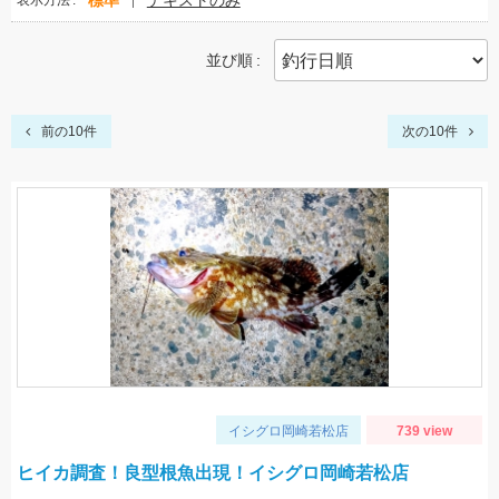
標準
テキストのみ
表示方法
並び順
前の10件
次の10件
イシグロ岡崎若松店
739 view
ヒイカ調査！良型根魚出現！イシグロ岡崎若松店