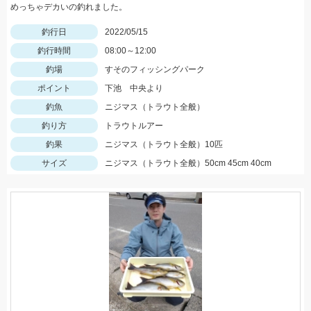
めっちゃデカいの釣れました。
釣行日
2022/05/15
釣行時間
08:00～12:00
釣場
すそのフィッシングパーク
ポイント
下池 中央より
釣魚
ニジマス（トラウト全般）
釣り方
トラウトルアー
釣果
ニジマス（トラウト全般）10匹
サイズ
ニジマス（トラウト全般）50cm 45cm 40cm