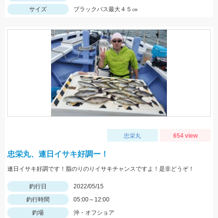
サイズ
ブラックバス最大４５㎝
忠栄丸
654 view
忠栄丸、連日イサキ好調ー！
連日イサキ好調です！脂のりのりイサキチャンスですよ！是非どうぞ！
釣行日
2022/05/15
釣行時間
05:00～12:00
釣場
沖・オフショア