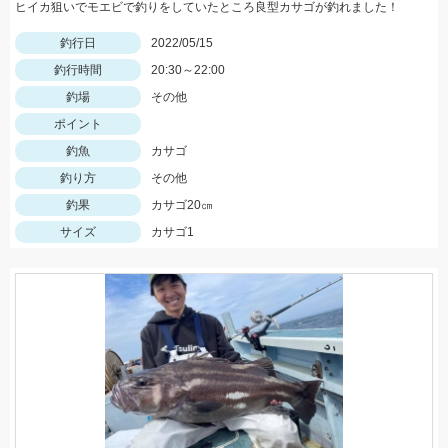
ヒイカ狙いでモエビで釣りをしていたところ良型カサゴが釣れました！
釣行日
2022/05/15
釣行時間
20:30～22:00
釣場
その他
ポイント
釣魚
カサゴ
釣り方
その他
釣果
カサゴ20㎝
サイズ
カサゴ1