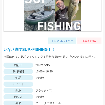
イシグロバイヤー
6137 view
いなさ湖でSUP×FISHING！！
今回は久々のSUPフィッシング！浜松市街から近い『いなさ湖』に行ってきました！！
釣行日
2022/05/15
釣行時間
13:00～16:30
釣場
その他
ポイント
釣魚
ブラックバス
釣り方
その他
釣果
ブラックバス１０匹