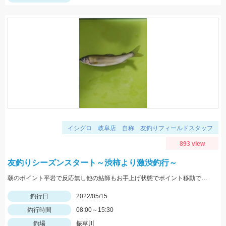
イシグロ 岐阜店 自称 友釣りフィールドスタッフ
893 view
友釣りシーズンスタート～渋柿より激渋釣行～
朝のポイント平岩で反応無し他の鮎師もお手上げ状態でポイント移動で角川橋上流に！瀬の中で５匹のみ追いも弱く渋い釣行でした
釣行日
2022/05/15
釣行時間
08:00～15:30
釣場
振草川