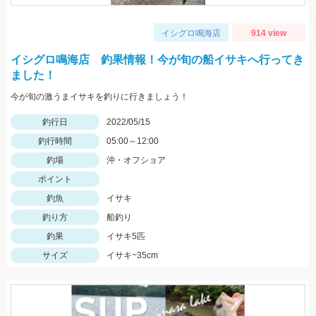
イシグロ鳴海店
914 view
イシグロ鳴海店 釣果情報！今が旬の船イサキへ行ってき
ました！
今が旬の激うまイサキを釣りに行きましょう！
釣行日
2022/05/15
釣行時間
05:00～12:00
釣場
沖・オフショア
ポイント
釣魚
イサキ
釣り方
船釣り
釣果
イサキ5匹
サイズ
イサキ~35cm