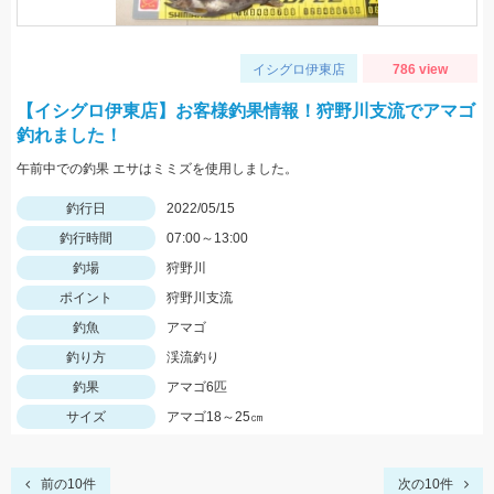
イシグロ伊東店
786 view
【イシグロ伊東店】お客様釣果情報！狩野川支流でアマゴ
釣れました！
午前中での釣果 エサはミミズを使用しました。
釣行日
2022/05/15
釣行時間
07:00～13:00
釣場
狩野川
ポイント
狩野川支流
釣魚
アマゴ
釣り方
渓流釣り
釣果
アマゴ6匹
サイズ
アマゴ18～25㎝
前の10件
次の10件