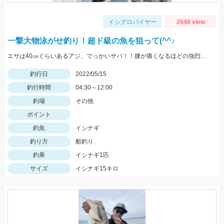
イシグロバイヤー
2648 view
一撃大物泳がせ釣り！超ド級の魚を狙って(^^♪
エサは40㎝ぐらいあるアジ、でっかいサバ！！腰が痛くなるほどの強烈な引き、ロマンです。
釣行日
2022/05/15
釣行時間
04:30～12:00
釣場
その他
ポイント
釣魚
イシナギ
釣り方
船釣り
釣果
イシナギ1匹
サイズ
イシナギ15キロ