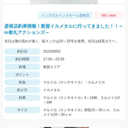
イシグロカインズモール彦根店
881 view
彦根店釣果情報！敦賀イカメタルに行ってきました！！～
in泰丸アクションズ～
当日は潮の流れが速く、鉛スッテは20～25号を使用。当日は緑系カラーのスッテやエギに好反応。
釣行日
2022/06/01
釣行時間
17:30～23:30
釣場
敦賀エリア
ポイント
釣魚
マルイカ（ケンサキイカ）・スルメイカ
釣り方
イカメタル
釣果
マルイカ（ケンサキイカ）4～10杯、スルメイカ0
～2杯
サイズ
マルイカ（ケンサキイカ）胴長15～35ｃｍ、スル
メイカ20～30ｃｍ