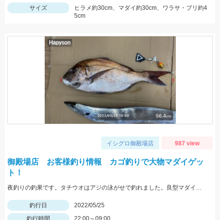
サイズ
ヒラメ約30cm、マダイ約30cm、ワラサ・ブリ約4
5cm
イシグロ御殿場店
987 view
御殿場店 お客様釣り情報 カゴ釣りで大物マダイゲッ
ト！
夜釣りの釣果です。タチウオはアジの泳がせで釣れました。良型マダイおめでとうございます。
釣行日
2022/05/25
釣行時間
22:00～09:00