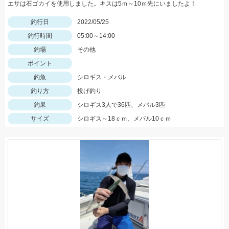
エサは石ゴカイを使用しました。キスは5ｍ～10ｍ先にいましたよ！
釣行日
2022/05/25
釣行時間
05:00～14:00
釣場
その他
ポイント
釣魚
シロギス・メバル
釣り方
投げ釣り
釣果
シロギス3人で36匹、メバル3匹
サイズ
シロギス～18ｃｍ、メバル10ｃｍ