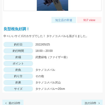
知立店の常連
917 view
良型根魚好調！
中々いいサイズのカサゴでした！ タケノコメバルも混ざりました。
釣行日
2022/05/25
釣行時間
18:00～20:00
釣場
武豊緑地（ファイザー前）
ポイント
釣魚
タケノコメバル
釣り方
その他
釣果
タケノコメバル沢山
サイズ
タケノコメバル〜20cm
前の10件
次の10件