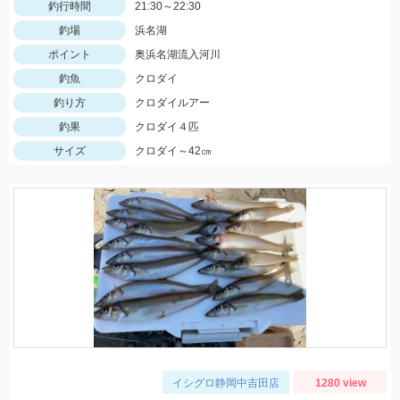
釣行時間
21:30～22:30
釣場
浜名湖
ポイント
奥浜名湖流入河川
釣魚
クロダイ
釣り方
クロダイルアー
釣果
クロダイ４匹
サイズ
クロダイ～42㎝
イシグロ静岡中吉田店
1280 view