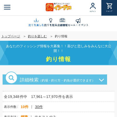
メ
イ
ショップ
ログイン
ン
コ
ン
釣りを楽しむ
釣りを知る
店舗情報
セール・イベント
テ
トップページ
釣りを楽しむ
釣り情報
ン
ツ
あなたのフィッシング情報を大募集！！喜びと悲しみをみんなに大公
に
開！！
移
釣り情報
動
詳細検索
（釣場・釣り方・釣魚が選択できます）
全
19,348
件中
17,961～17,970
件を表示
10件
30件
表示件数