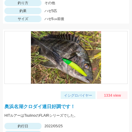
釣り方
その他
釣果
ハゼ5匹
サイズ
ハゼ6㎝前後
イシグロバイヤー
1334 view
奥浜名湖クロダイ連日好調です！
HITルアーはTsulinoのFLAIRシリーズでした。
釣行日
2022/05/25