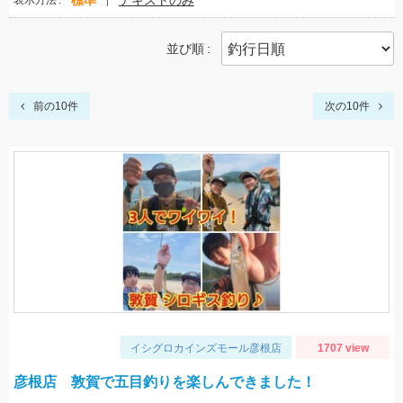
標準
テキストのみ
表示方法
並び順
前の10件
次の10件
イシグロカインズモール彦根店
1707 view
彦根店 敦賀で五目釣りを楽しんできました！