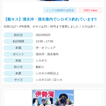
イシグロ静岡中吉田店
1557 view
【船キス】清水沖・清水港内でシロギス釣れています‼
仕掛けは7～8号使用。オモリは15～30号まで使用しました！エサは赤イソメがオススメです！
釣行日
2022/05/25
釣行時間
12:00～17:00
釣場
沖・オフショア
ポイント
清水沖・清水港内
釣魚
シロギス
釣り方
船釣り
釣果
シロギス40匹以上
サイズ
シロギス10～22ｃｍ