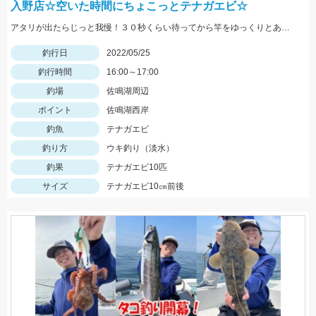
入野店☆空いた時間にちょこっとテナガエビ☆
アタリが出たらじっと我慢！３０秒くらい待ってから竿をゆっくりとあげましょう。
釣行日
2022/05/25
釣行時間
16:00～17:00
釣場
佐鳴湖周辺
ポイント
佐鳴湖西岸
釣魚
テナガエビ
釣り方
ウキ釣り（淡水）
釣果
テナガエビ10匹
サイズ
テナガエビ10㎝前後