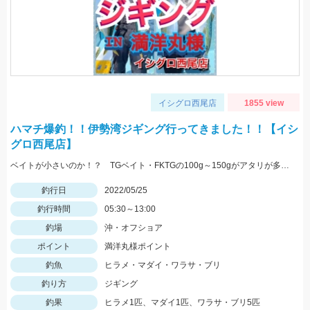
イシグロ西尾店
1855 view
ハマチ爆釣！！伊勢湾ジギング行ってきました！！【イシ
グロ西尾店】
ベイトが小さいのか！？ TGベイト・FKTGの100g～150gがアタリが多かったです！！
釣行日
2022/05/25
釣行時間
05:30～13:00
釣場
沖・オフショア
ポイント
満洋丸様ポイント
釣魚
ヒラメ・マダイ・ワラサ・ブリ
釣り方
ジギング
釣果
ヒラメ1匹、マダイ1匹、ワラサ・ブリ5匹