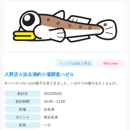
イシグロ浜松入野店
993 view
入野店☆浜名湖釣り場調査ハゼ☆
今シーズンのハゼの様子を見てきました。ハゼクラの後ろをたくさんのハゼが付いてきたので今後楽しみですよ♪今後もちょくちょく様子見てきますね。
釣行日
2022/05/25
釣行時間
10:00～11:00
釣場
浜名湖
ポイント
奥浜名湖
釣魚
ハゼ