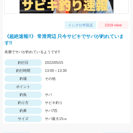
イシグロ半田店
2319 view
《超絶速報!!》 常滑周辺 只今サビキでサバが釣れていま
す!!
表層でサバが釣れているようです!!
釣行日
2022/05/15
釣行時間
13:00～13:30
釣場
その他
ポイント
釣魚
サバ
釣り方
サビキ釣り
釣果
サバ7匹
サイズ
サバ最大15㎝