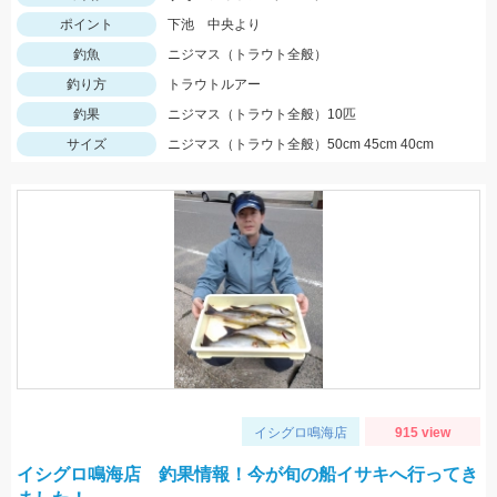
ポイント
下池 中央より
釣魚
ニジマス（トラウト全般）
釣り方
トラウトルアー
釣果
ニジマス（トラウト全般）10匹
サイズ
ニジマス（トラウト全般）50cm 45cm 40cm
イシグロ鳴海店
915 view
イシグロ鳴海店 釣果情報！今が旬の船イサキへ行ってき