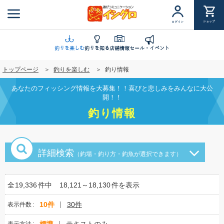
メ
イ
ショップ
ログイン
ン
コ
ン
釣りを楽しむ
釣りを知る
店舗情報
セール・イベント
テ
トップページ
釣りを楽しむ
釣り情報
ン
ツ
あなたのフィッシング情報を大募集！！喜びと悲しみをみんなに大公
に
開！！
移
釣り情報
動
詳細検索
（釣場・釣り方・釣魚が選択できます）
全
19,336
件中
18,121～18,130
件を表示
10件
30件
表示件数