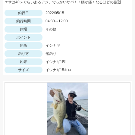
エサは40㎝ぐらいあるアジ、でっかいサバ！！腰が痛くなるほどの強烈な引き、ロマンです。
釣行日
2022/05/15
釣行時間
04:30～12:00
釣場
その他
ポイント
釣魚
イシナギ
釣り方
船釣り
釣果
イシナギ1匹
サイズ
イシナギ15キロ