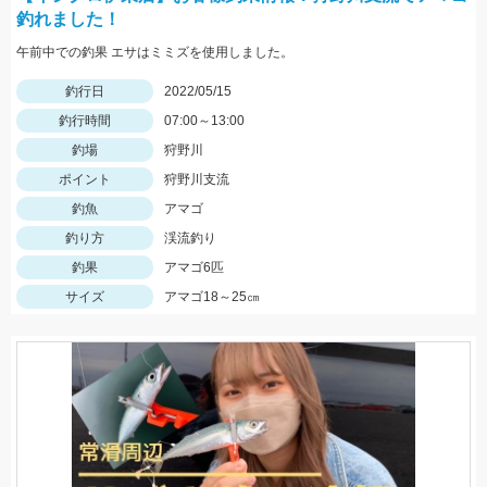
釣れました！
午前中での釣果 エサはミミズを使用しました。
釣行日
2022/05/15
釣行時間
07:00～13:00
釣場
狩野川
ポイント
狩野川支流
釣魚
アマゴ
釣り方
渓流釣り
釣果
アマゴ6匹
サイズ
アマゴ18～25㎝