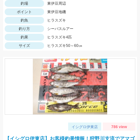
釣場
東伊豆周辺
ポイント
東伊豆地磯
釣魚
ヒラスズキ
釣り方
シーバスルアー
釣果
ヒラスズキ4匹
サイズ
ヒラスズキ50～60㎝
イシグロ伊東店
786 view
【イシグロ伊東店】お客様釣果情報！狩野川支流でアマゴ