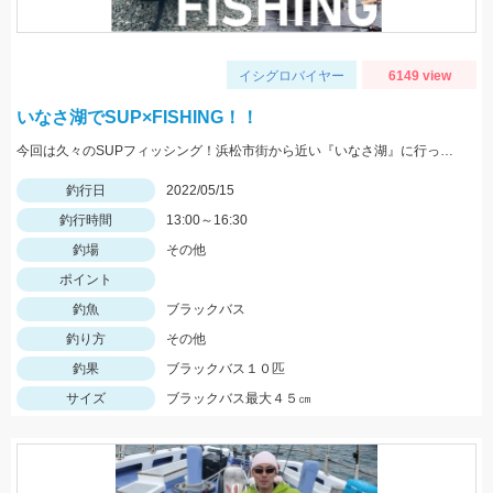
イシグロバイヤー
6149 view
いなさ湖でSUP×FISHING！！
今回は久々のSUPフィッシング！浜松市街から近い『いなさ湖』に行ってきました！！
釣行日
2022/05/15
釣行時間
13:00～16:30
釣場
その他
ポイント
釣魚
ブラックバス
釣り方
その他
釣果
ブラックバス１０匹
サイズ
ブラックバス最大４５㎝