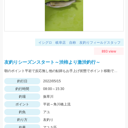
イシグロ 岐阜店 自称 友釣りフィールドスタッフ
893 view
友釣りシーズンスタート～渋柿より激渋釣行～
朝のポイント平岩で反応無し他の鮎師もお手上げ状態でポイント移動で角川橋上流に！瀬の中で５匹のみ追いも弱く渋い釣行でした
釣行日
2022/05/15
釣行時間
08:00～15:30
釣場
振草川
ポイント
平岩～角川橋上流
釣魚
アユ
釣り方
友釣り
釣果
アユ５匹