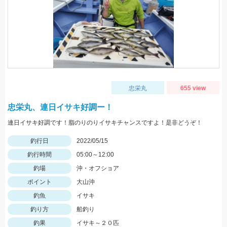
忠栄丸
655 view
忠栄丸、連日イサキ好調ー！
連日イサキ好調です！脂のりのりイサキチャンスですよ！是非どうぞ！
釣行日
2022/05/15
釣行時間
05:00～12:00
釣場
沖・オフショア
ポイント
大山沖
釣魚
イサキ
釣り方
船釣り
釣果
イサキ～２０匹