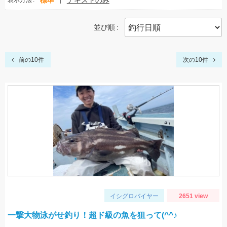
標準
テキストのみ
表示方法
並び順
前の10件
次の10件
イシグロバイヤー
2651 view
一撃大物泳がせ釣り！超ド級の魚を狙って(^^♪