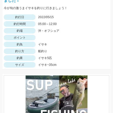
ました！
今が旬の激うまイサキを釣りに行きましょう！
釣行日
2022/05/15
釣行時間
05:00～12:00
釣場
沖・オフショア
ポイント
釣魚
イサキ
釣り方
船釣り
釣果
イサキ5匹
サイズ
イサキ~35cm