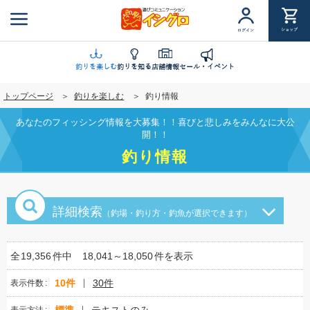
メ
イ
ショップ
ログイン
ン
コ
ン
釣りを楽しむ
釣りを知る
店舗情報
セール・イベント
テ
トップページ
釣りを楽しむ
釣り情報
ン
ツ
あなたのフィッシング情報を大募集！！喜びと悲しみをみんなに大公
に
開！！
移
釣り情報
動
詳細検索
（釣場・釣り方・釣魚が選択できます）
全
19,356
件中
18,041～18,050
件を表示
10件
30件
表示件数