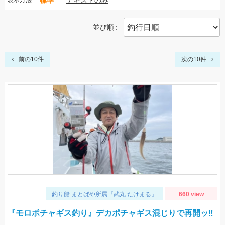
標準
テキストのみ
表示方法
並び順
前の10件
次の10件
釣り船 まとばや所属『武丸 たけまる』
660 view
『モロポチャギス釣り』デカポチャギス混じりで再開ッ‼︎