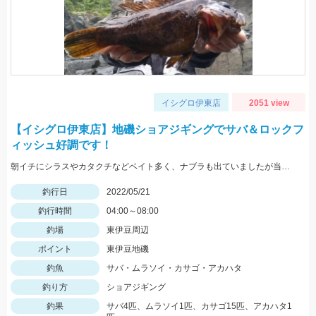
イシグロ伊東店
2051 view
【イシグロ伊東店】地磯ショアジギングでサバ＆ロックフ
ィッシュ好調です！
朝イチにシラスやカタクチなどベイト多く、ナブラも出ていましたが当たってきたのはサバでした。
釣行日
2022/05/21
釣行時間
04:00～08:00
釣場
東伊豆周辺
ポイント
東伊豆地磯
釣魚
サバ・ムラソイ・カサゴ・アカハタ
釣り方
ショアジギング
釣果
サバ4匹、ムラソイ1匹、カサゴ15匹、アカハタ1