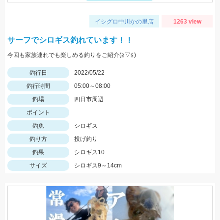
イシグロ中川かの里店
1263 view
サーフでシロギス釣れています！！
今回も家族連れでも楽しめる釣りをご紹介(≧▽≦)
釣行日
2022/05/22
釣行時間
05:00～08:00
釣場
四日市周辺
ポイント
釣魚
シロギス
釣り方
投げ釣り
釣果
シロギス10
サイズ
シロギス9～14cm