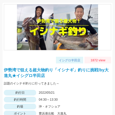
イシグロ半田店
1872 view
伊勢湾で狙える超大物釣り「イシナギ」釣りに挑戦!by大
進丸★イシグロ半田店
話題のイシナギ釣りに行ってきました～
釣行日
2022/05/21
釣行時間
04:30～13:30
釣場
沖・オフショア
ポイント
豊浜港出船 大進丸