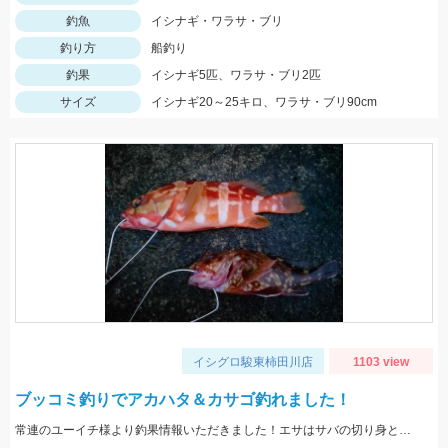
釣魚
イシナギ・ワラサ・ブリ
釣り方
船釣り
釣果
イシナギ5匹、ワラサ・ブリ2匹
サイズ
イシナギ20～25キロ、ワラサ・ブリ90cm
イシグロ駿東柿田川店
1103 view
ブッコミ釣りでアカハタ＆カサゴ釣れました！
常連のユーイチ様より釣果情報いただきました！エサはサバの切り身とイカタンを使用。