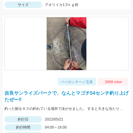
サイズ
アオリイカ1.5ｋｇ程
ペペロンチーノ五世
3008 view
吉良サンライズパークで、なんとマゴチ54センチ釣り上げ
たぜー‼️
釣った鯖をキスの釣れている場所で泳がせました。 すると大きな当たりがーそれから頑張って釣り上げました。
釣行日
2022/05/21
釣行時間
04:00～16:00