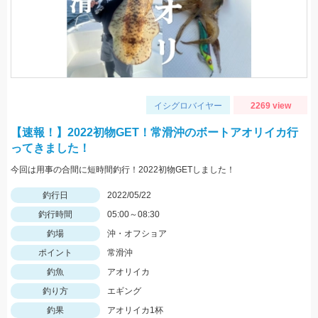
イシグロバイヤー
2269 view
【速報！】2022初物GET！常滑沖のボートアオリイカ行
ってきました！
今回は用事の合間に短時間釣行！2022初物GETしました！
釣行日
2022/05/22
釣行時間
05:00～08:30
釣場
沖・オフショア
ポイント
常滑沖
釣魚
アオリイカ
釣り方
エギング
釣果
アオリイカ1杯