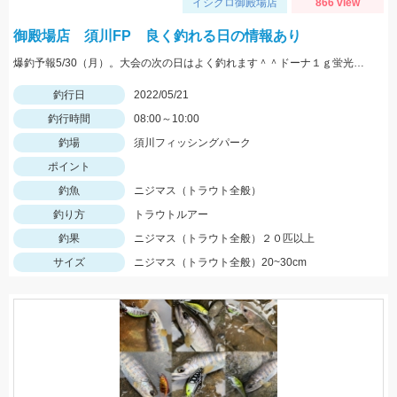
イシグロ御殿場店
866 view
御殿場店 須川FP 良く釣れる日の情報あり
爆釣予報5/30（月）。大会の次の日はよく釣れます＾＾ドーナ１ｇ蛍光ザキヤマメやミノーなどがオススメ。
釣行日
2022/05/21
釣行時間
08:00～10:00
釣場
須川フィッシングパーク
ポイント
釣魚
ニジマス（トラウト全般）
釣り方
トラウトルアー
釣果
ニジマス（トラウト全般）２０匹以上
サイズ
ニジマス（トラウト全般）20~30cm