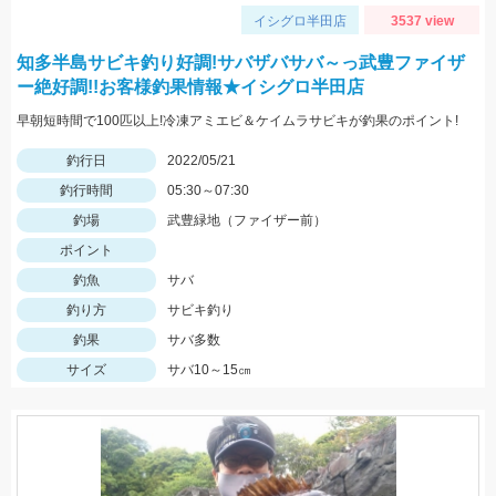
イシグロ半田店
3537 view
知多半島サビキ釣り好調!サバザバサバ～っ武豊ファイザ
ー絶好調!!お客様釣果情報★イシグロ半田店
早朝短時間で100匹以上!冷凍アミエビ＆ケイムラサビキが釣果のポイント!
釣行日
2022/05/21
釣行時間
05:30～07:30
釣場
武豊緑地（ファイザー前）
ポイント
釣魚
サバ
釣り方
サビキ釣り
釣果
サバ多数
サイズ
サバ10～15㎝