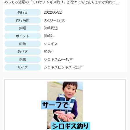
めっちゃ近場の『モロポチャギス釣り』が徐々にではありますが釣れ出して来てますよッ(*⁰▿⁰*)
釣行日
2022/05/22
釣行時間
05:30～12:30
釣場
師崎周辺
ポイント
師崎沖
釣魚
シロギス
釣り方
船釣り
釣果
シロギス25〜45本
サイズ
シロギスピンギス〜21㌢