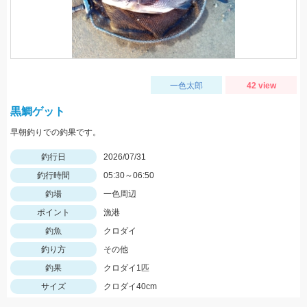
一色太郎
42 view
黒鯛ゲット
早朝釣りでの釣果です。
釣行日
2026/07/31
釣行時間
05:30～06:50
釣場
一色周辺
ポイント
漁港
釣魚
クロダイ
釣り方
その他
釣果
クロダイ1匹
サイズ
クロダイ40cm