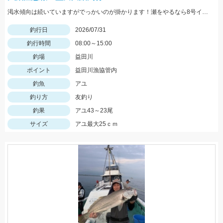
渇水傾向は続いていますがでっかいのが掛かります！瀬をやるなら8号イカリかヤナギがあった方が良いかもしれません！三河安城店岩﨑釣行
釣行日
2026/07/31
釣行時間
08:00～15:00
釣場
益田川
ポイント
益田川漁協管内
釣魚
アユ
釣り方
友釣り
釣果
アユ43～23尾
サイズ
アユ最大25ｃｍ