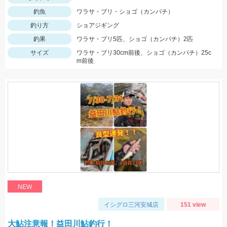
釣魚
ワラサ・ブリ・ショゴ（カンパチ）
釣り方
ショアジギング
釣果
ワラサ・ブリ5匹、ショゴ（カンパチ）2匹
サイズ
ワラサ・ブリ30cm前後、ショゴ（カンパチ）25c
m前後
NEW
イシグロ三河安城店
151 view
大鮎注意報！益田川鮎釣行！