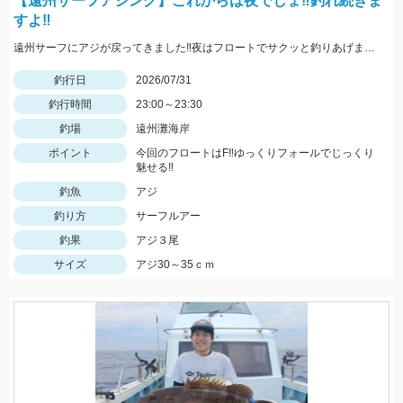
【遠州サーフアジング】これからは夜でしょ‼釣れ続きま
すよ‼
遠州サーフにアジが戻ってきました‼夜はフロートでサクッと釣りあげましょう‼
釣行日
2026/07/31
釣行時間
23:00～23:30
釣場
遠州灘海岸
ポイント
今回のフロートはF‼ゆっくりフォールでじっくり
魅せる‼
釣魚
アジ
釣り方
サーフルアー
釣果
アジ３尾
サイズ
アジ30～35ｃｍ