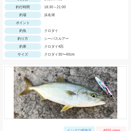
釣行時間
18:30～21:00
釣場
浜名湖
ポイント
釣魚
クロダイ
釣り方
シーバスルアー
釣果
クロダイ4匹
サイズ
クロダイ30〜40cm
イシグロ鳴海店
4055 view