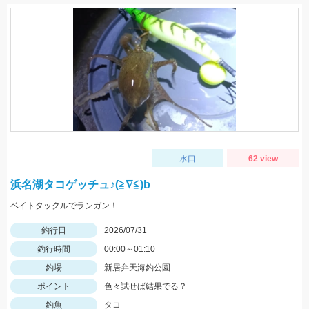
水口
62 view
浜名湖タコゲッチュ♪(≧∇≦)b
ベイトタックルでランガン！
釣行日
2026/07/31
釣行時間
00:00～01:10
釣場
新居弁天海釣公園
ポイント
色々試せば結果でる？
釣魚
タコ