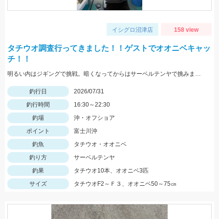
イシグロ沼津店
158 view
タチウオ調査行ってきました！！ゲストでオオニベキャッ
チ！！
明るい内はジギングで挑戦。暗くなってからはサーベルテンヤで挑みました！！ この日は食いが渋いようでポツポツでしたが、F2～F3タチウオは結構な数がいる様子で今後に期待です！！
釣行日
2026/07/31
釣行時間
16:30～22:30
釣場
沖・オフショア
ポイント
富士川沖
釣魚
タチウオ・オオニベ
釣り方
サーベルテンヤ
釣果
タチウオ10本、オオニベ3匹
サイズ
タチウオF2～Ｆ３、オオニベ50～75㎝