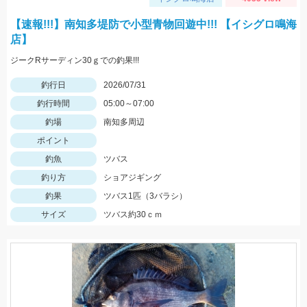
【速報!!!】南知多堤防で小型青物回遊中!!! 【イシグロ鳴海
店】
ジークRサーディン30ｇでの釣果!!!
釣行日
2026/07/31
釣行時間
05:00～07:00
釣場
南知多周辺
ポイント
釣魚
ツバス
釣り方
ショアジギング
釣果
ツバス1匹（3バラシ）
サイズ
ツバス約30ｃｍ