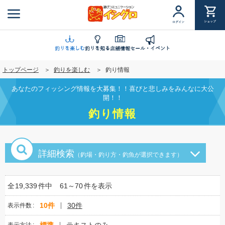
メ
イ
ショップ
ログイン
ン
コ
ン
釣りを楽しむ
釣りを知る
店舗情報
セール・イベント
テ
トップページ
釣りを楽しむ
釣り情報
ン
ツ
あなたのフィッシング情報を大募集！！喜びと悲しみをみんなに大公
に
開！！
移
釣り情報
動
詳細検索
（釣場・釣り方・釣魚が選択できます）
全
19,339
件中
61～70
件を表示
10件
30件
表示件数