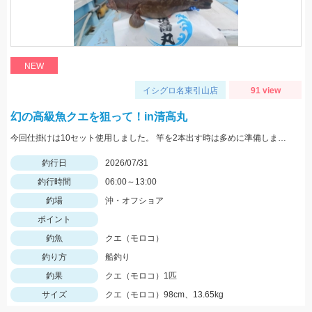
NEW
イシグロ名東引山店
91 view
幻の高級魚クエを狙って！in清高丸
今回仕掛けは10セット使用しました。 竿を2本出す時は多めに準備しましょう！
釣行日
2026/07/31
釣行時間
06:00～13:00
釣場
沖・オフショア
ポイント
釣魚
クエ（モロコ）
釣り方
船釣り
釣果
クエ（モロコ）1匹
サイズ
クエ（モロコ）98cm、13.65kg