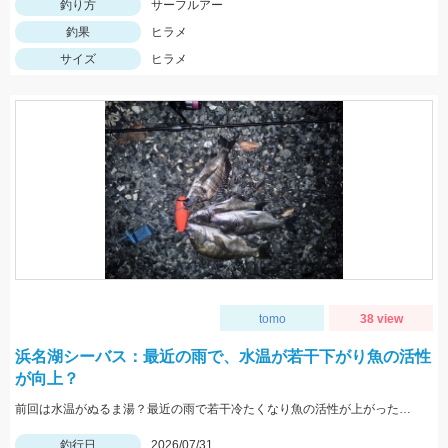
釣り方
サーフルアー
釣果
ヒラメ
サイズ
ヒラメ
tomo
38 view
浜名湖シーバス：最近の雨で、水温が若干下がり魚の活性
が向上？
前回は水温がぬるま湯？最近の雨で若干冷たくなり魚の活性が上がったのかレクター71fを表層引きでバイト多数。
釣行日
2026/07/31