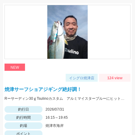
NEW
イシグロ焼津店
124 view
焼津サーフショアジギング絶好調！
Rーサーディン30ｇTsulinoカスタム アルミマイスターブルーにヒット！マズメにはアカキンカラーも有効です！
釣行日
2026/07/31
釣行時間
16:15～19:45
釣場
焼津市海岸
ポイント