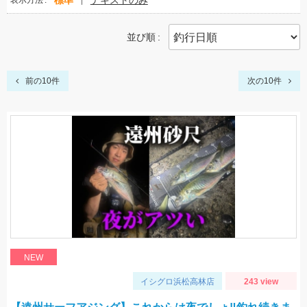
標準
テキストのみ
表示方法
並び順
前の10件
次の10件
NEW
イシグロ浜松高林店
243 view