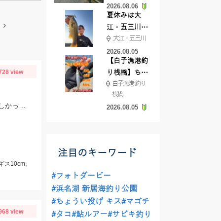
2026.08.06
てきました
夏休みは大
江・五三川で
大江・五三川
バスフィッシ
ング♪
2026.08.05
【白子漁港釣
728 view
り桟橋】ちょ
白子漁港 釣り
い投げ釣りが
桟橋
絶好調!キスや
シロギス狙いで初めて行きましたが、朝マヅメあたりからヒット、色々釣れて楽しかったです。
2026.08.05
ハゼが簡単に
釣れますよ💛
注目のキーワード
ギス10cm、
#フォトダービー
#浜名湖 新居海釣り公園
#ちょうい投げ キス
#マゴチ
968 view
#タコ
#鮎ルアー
#サビキ釣り