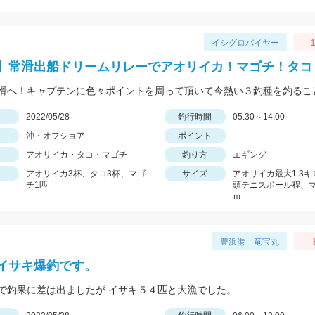
イシグロバイヤー
1
】常滑出船ドリームリレーでアオリイカ！マゴチ！タコ
日
2022/05/28
釣行時間
05:30～14:00
沖・オフショア
ポイント
アオリイカ・タコ・マゴチ
釣り方
エギング
アオリイカ3杯、タコ3杯、マゴ
サイズ
アオリイカ最大1.3
チ1匹
頭テニスボール程、
ｍ
豊浜港 竜宝丸
イサキ爆釣です。
で釣果に差は出ましたが イサキ５４匹と大漁でした。