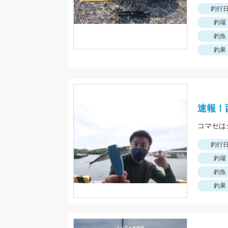
釣行
釣場
釣魚
釣果
速報！
コマセは
釣行
釣場
釣魚
釣果