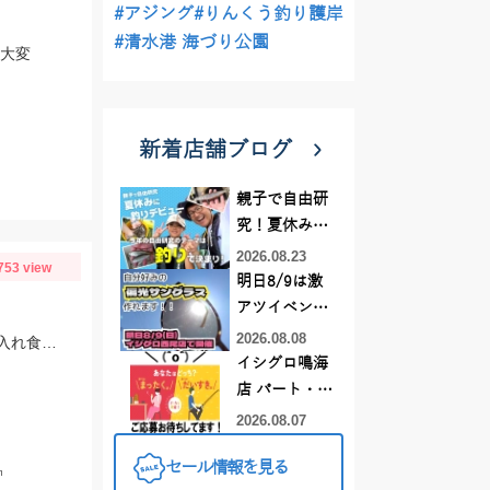
#アジング
#りんくう釣り護岸
#清水港 海づり公園
し大変
新着店舗ブログ
親子で自由研
究！夏休みに
釣りデビュー
2026.08.23
753 view
明日8/9は激
アツイベント
日！！！～オ
2026.08.08
午後ショート便キス釣り、３時間の短時間ですが極浅場で良型キス竿頭５０匹と入れ食い状態でした！
ーダー偏光グ
イシグロ鳴海
ラス受注会～
店 パート・ア
ルバイトスタ
2026.08.07
ッフまだまだ
セール情報を見る
募集中！
㎝