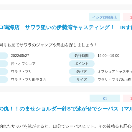
イシグロ鳴海店
1
ロ鳴海店 サワラ狙いの伊勢湾キャスティング！ INす
周りも見てサワラのジャンプや鳥山を探しましょう！
日
2022/05/27
釣行時間
15:00～19:00
沖・オフショア
ポイント
ワラサ・ブリ
釣り方
オフショアキャステ
ワラサ・ブリ船中３匹
サイズ
ワラサ・ブリ70cm程
K1
1
の仇！！のませショルダー針Sで泳がせでシーバス（マ