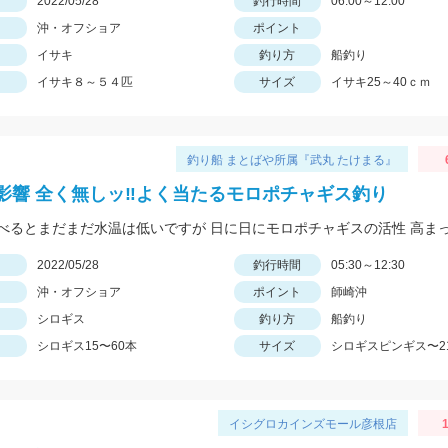
日
2022/05/28
釣行時間
06:00～12:00
沖・オフショア
ポイント
イサキ
釣り方
船釣り
イサキ８～５４匹
サイズ
イサキ25～40ｃｍ
釣り船 まとばや所属『武丸 たけまる』
影響 全く無しッ‼︎よく当たるモロポチャギス釣り
日
2022/05/28
釣行時間
05:30～12:30
沖・オフショア
ポイント
師崎沖
シロギス
釣り方
船釣り
シロギス15〜60本
サイズ
シロギスピンギス〜2
イシグロカインズモール彦根店
1