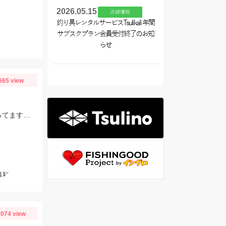
2026.05.15
店舗情報
釣り具レンタルサービスTsulikali 年間
サブスクプラン会員受付終了のお知
らせ
665 view
例年に比べるとまだまだ水温は低いですが 日に日にモロポチャギスの活性 高まってますよッ(^-^)
1㌢
074 view