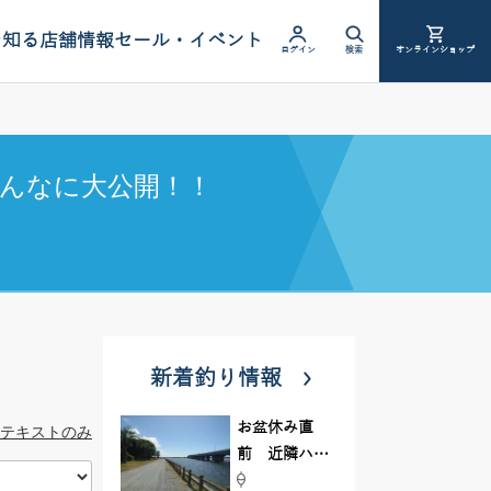
を知る
店舗情報
セール・イベント
ログイン
検索
オンラインショップ
んなに大公開！！
新着釣り情報
お盆休み直
テキストのみ
前 近隣ハゼ
釣り場調査し