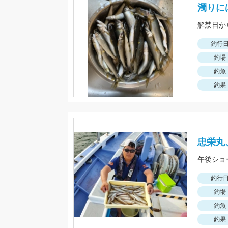
濁りに
解禁日か
釣行
釣場
釣魚
釣果
忠栄丸
釣行
釣場
釣魚
釣果