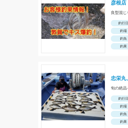
彦根店
良型混じ
釣行
釣場
釣魚
釣果
忠栄丸
旬の絶品
釣行
釣場
釣魚
釣果