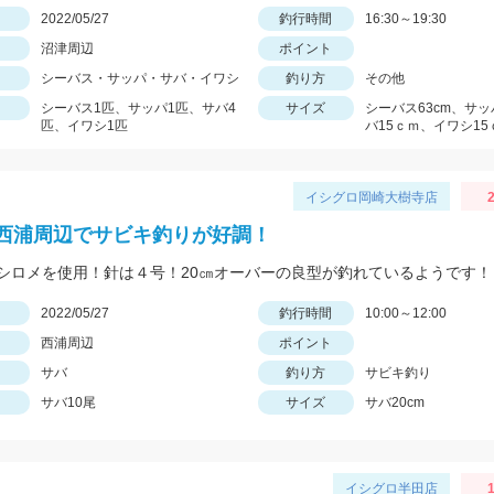
日
2022/05/27
釣行時間
16:30～19:30
沼津周辺
ポイント
シーバス・サッパ・サバ・イワシ
釣り方
その他
シーバス1匹、サッパ1匹、サバ4
サイズ
シーバス63cm、サッ
匹、イワシ1匹
バ15ｃｍ、イワシ15
イシグロ岡崎大樹寺店
2
西浦周辺でサビキ釣りが好調！
シロメを使用！針は４号！20㎝オーバーの良型が釣れているようです！
日
2022/05/27
釣行時間
10:00～12:00
西浦周辺
ポイント
サバ
釣り方
サビキ釣り
サバ10尾
サイズ
サバ20cm
イシグロ半田店
1