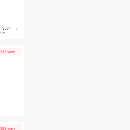
パ20cm、サ
ｃｍ
232 view
828 view