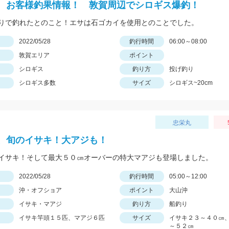
 お客様釣果情報！ 敦賀周辺でシロギス爆釣！
りで釣れたとのこと！エサは石ゴカイを使用とのことでした。
日
2022/05/28
釣行時間
06:00～08:00
敦賀エリア
ポイント
シロギス
釣り方
投げ釣り
シロギス多数
サイズ
シロギス~20cm
忠栄丸
、旬のイサキ！大アジも！
イサキ！そして最大５０㎝オーバーの特大マアジも登場しました。
日
2022/05/28
釣行時間
05:00～12:00
沖・オフショア
ポイント
大山沖
イサキ・マアジ
釣り方
船釣り
イサキ竿頭１５匹、マアジ６匹
サイズ
イサキ２３～４０㎝
～５２㎝