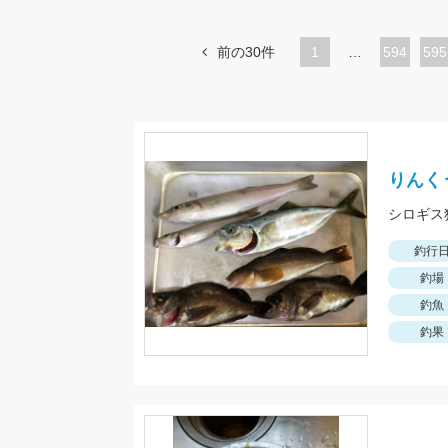
前の30件
1
…
ペ
594
ペ
595
ー
ー
ジ
ジ
りんく
釣行
釣場
釣魚
釣果