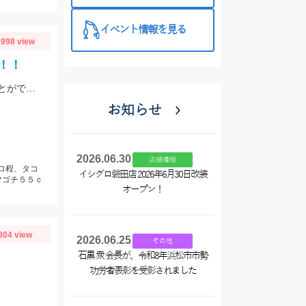
イベント情報を見る
998 view
！！
今週も常滑へ！キャプテンに色々ポイントを周って頂いて今熱い３釣種を釣ることができました！！大興奮！！！
お知らせ
2026.06.30
店舗情報
キロ程、タコ
イシグロ磐田店 2026年6月30日改装
マゴチ５５ｃ
オープン！
804 view
2026.06.25
その他
石黒 衆 会長が、令和8年浜松市市勢
功労者表彰を受彰されました