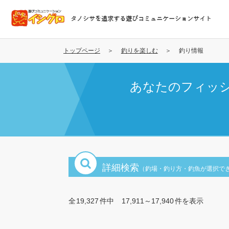
メ
イ
タノシサを追求する遊びコミュニケーションサイト
ン
コ
ン
トップページ
釣りを楽しむ
釣り情報
テ
ン
あなたのフィッ
ツ
に
移
動
詳細検索
（釣場・釣り方・釣魚が選択で
全
19,327
件中
17,911～17,940
件を表示