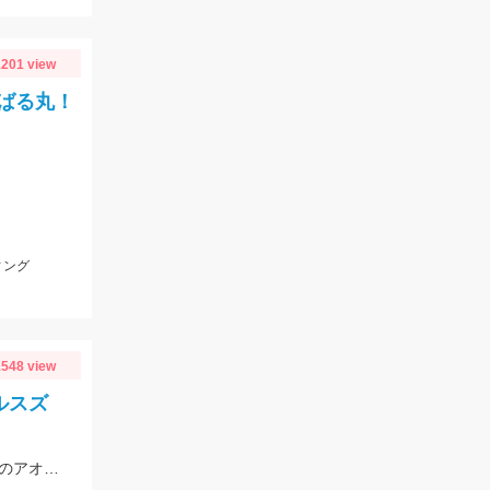
201 view
ばる丸！
ィング
548 view
ルスズ
開始早々釣れたサッパを泳がせると、10分でシーバスヒット。その後粘るも肝心のアオリイカが釣れない。