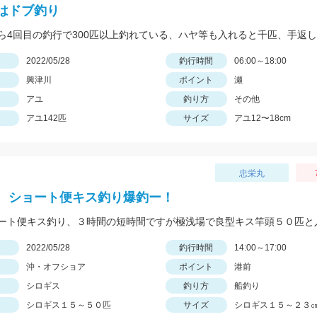
はドブ釣り
ら4回目の釣行で300匹以上釣れている、ハヤ等も入れると千匹、手返
日
2022/05/28
釣行時間
06:00～18:00
興津川
ポイント
瀬
アユ
釣り方
その他
アユ142匹
サイズ
アユ12〜18cm
忠栄丸
、ショート便キス釣り爆釣ー！
日
2022/05/28
釣行時間
14:00～17:00
沖・オフショア
ポイント
港前
シロギス
釣り方
船釣り
シロギス１５～５０匹
サイズ
シロギス１５～２３