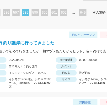
ペ
596
ペ
597
カ
598
ペ
599
ペ
600
ペ
601
ペ
602
…
645
次の30件
ー
ー
レ
ー
ー
ー
ー
ジ
ジ
ン
ジ
ジ
ジ
ジ
ト
釣りキチオサタン
ペ
う釣り護岸に行ってきました
ー
ジ
日
2022/05/28
釣行時間
02:00～06:00
常滑りんくう釣り護岸
ポイント
イシモチ・シロギス・メバル
釣り方
投げ釣り
イシモチ14cm1匹、シロギス10c
サイズ
イシモチ14cm、シロ
m1匹、20cm1匹、メバル14cm2
20cm、メバル14cm
匹
野田修豊