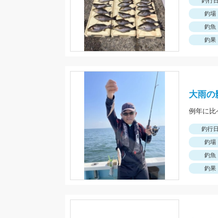
釣行
釣場
釣魚
釣果
大雨の
釣行
釣場
釣魚
釣果