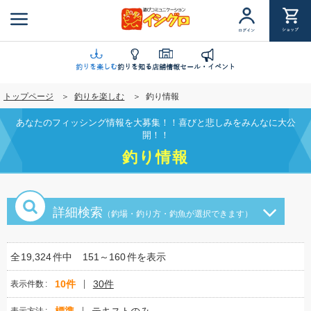
メ
イ
ショップ
ログイン
ン
コ
ン
釣りを楽しむ
釣りを知る
店舗情報
セール・イベント
テ
トップページ
釣りを楽しむ
釣り情報
ン
ツ
あなたのフィッシング情報を大募集！！喜びと悲しみをみんなに大公
に
開！！
移
釣り情報
動
詳細検索
（釣場・釣り方・釣魚が選択できます）
全
19,324
件中
151～160
件を表示
10件
30件
表示件数