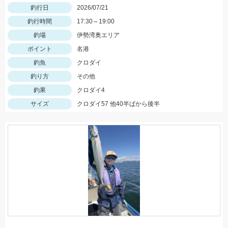
釣行日
2026/07/21
釣行時間
17:30～19:00
釣場
伊勢湾奥エリア
ポイント
名港
釣魚
クロダイ
釣り方
その他
釣果
クロダイ4
サイズ
クロダイ57 他40半ばから後半