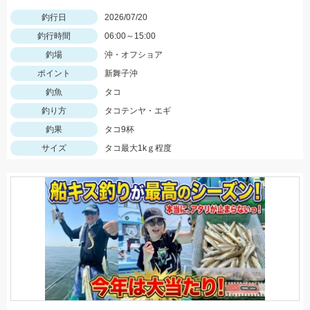
釣行日
2026/07/20
釣行時間
06:00～15:00
釣場
沖・オフショア
ポイント
新舞子沖
釣魚
タコ
釣り方
タコテンヤ・エギ
釣果
タコ9杯
サイズ
タコ最大1kｇ程度