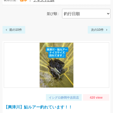
標準
テキストのみ
表示方法
並び順
前の10件
次の10件
イシグロ静岡中吉田店
420 view
【興津川】鮎ルアー釣れています！！