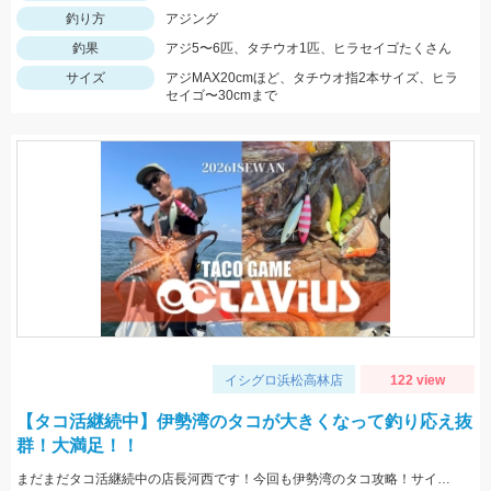
釣り方
アジング
釣果
アジ5〜6匹、タチウオ1匹、ヒラセイゴたくさん
サイズ
アジMAX20cmほど、タチウオ指2本サイズ、ヒラ
セイゴ〜30cmまで
イシグロ浜松高林店
122 view
【タコ活継続中】伊勢湾のタコが大きくなって釣り応え抜
群！大満足！！
まだまだタコ活継続中の店長河西です！今回も伊勢湾のタコ攻略！サイズが大きくなってきたので釣り応え抜群！！