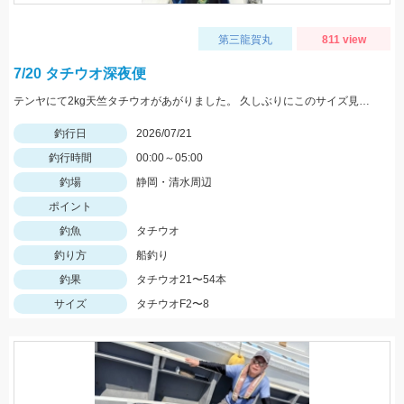
第三龍賀丸
811 view
7/20 タチウオ深夜便
テンヤにて2kg天竺タチウオがあがりました。 久しぶりにこのサイズ見ましたね！立派！格好いい！ 前半から魚の活性高く最後まで当たり続きました。 テンヤでもエサ釣りぐらいの数釣りも楽しめていました。 テンヤは平均サイズもよく満足する釣行となりました。 テンヤは2名様で21匹と43匹。21匹のお客さんは途中お昼寝でした。その他、エサ釣りとエサ釣りテンヤ混合のお客さん。 エサ釣り54匹 サイズ2～3.5本指 テンヤ21と43匹 サイズ2.5～8本指(最大2kg) 今週7/24深夜便、7/25朝帰りの便ですがグループ様のキャンセル出た為お席に余裕ができました。皆様からのチャレンジお待ちしております。
釣行日
2026/07/21
釣行時間
00:00～05:00
釣場
静岡・清水周辺
ポイント
釣魚
タチウオ
釣り方
船釣り
釣果
タチウオ21〜54本
サイズ
タチウオF2〜8