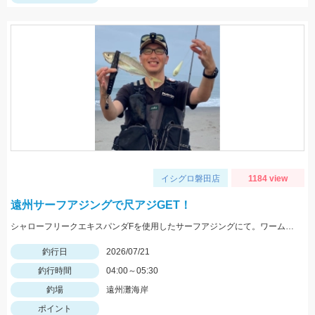
イシグロ磐田店
1184 view
遠州サーフアジングで尺アジGET！
シャローフリークエキスパンダFを使用したサーフアジングにて。ワームはケイテックのイージーシェイカー2.5インチを使用しました。
釣行日
2026/07/21
釣行時間
04:00～05:30
釣場
遠州灘海岸
ポイント