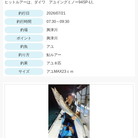
ヒットルアーは、ダイワ アユイングミノー94SP-LI。
釣行日
2026/07/21
釣行時間
07:30～09:30
釣場
興津川
ポイント
興津川
釣魚
アユ
釣り方
鮎ルアー
釣果
アユ８匹
サイズ
アユMAX23ｃｍ