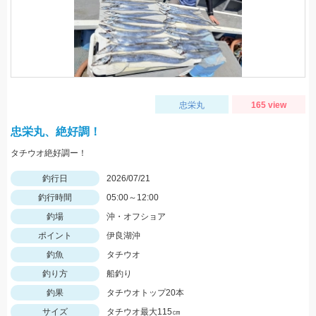
忠栄丸
165 view
忠栄丸、絶好調！
タチウオ絶好調ー！
釣行日
2026/07/21
釣行時間
05:00～12:00
釣場
沖・オフショア
ポイント
伊良湖沖
釣魚
タチウオ
釣り方
船釣り
釣果
タチウオトップ20本
サイズ
タチウオ最大115㎝