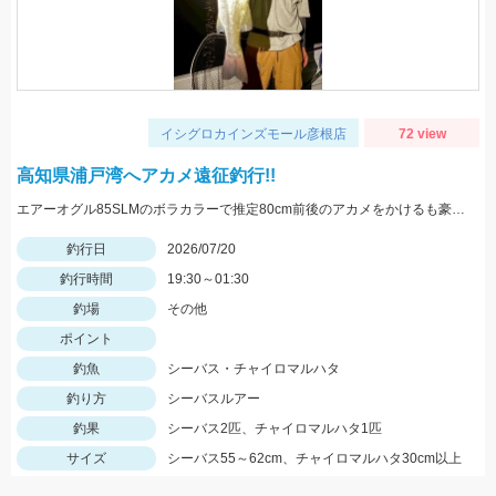
イシグロカインズモール彦根店
72 view
高知県浦戸湾へアカメ遠征釣行!!
エアーオグル85SLMのボラカラーで推定80cm前後のアカメをかけるも豪快なエラ洗いでフックオフ…また来年挑戦したと思います♪
釣行日
2026/07/20
釣行時間
19:30～01:30
釣場
その他
ポイント
釣魚
シーバス・チャイロマルハタ
釣り方
シーバスルアー
釣果
シーバス2匹、チャイロマルハタ1匹
サイズ
シーバス55～62cm、チャイロマルハタ30cm以上