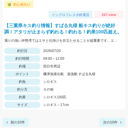
初心者向け
イシグロフレスポ鈴鹿店
267 view
【三重県キス釣り情報】すばる丸様 船キス釣りが絶好
調！アタリが止まらず釣れる！釣れる！釣果100匹超え。
濁りの強い伊勢湾ではエサと仕掛けを目立たせることが超重要です。エサは目立つオレンジ「ゴールドイソメを」を。天秤に付けるオモリにはキラキラ光るTsulino「カスタムカラーシンカー」がベストです。
釣行日
2026/07/20
釣行時間
09:00～12:00
釣場
四日市周辺
ポイント
磯津漁港出船 遊漁船 すばる丸様
釣魚
シロギス
釣り方
その他
釣果
シロギス100匹
サイズ
シロギス～17cm
前の10件
次の10件