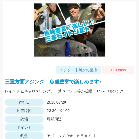
イシグロ中川かの里店
719 view
三重方面アジング！魚種豊富で楽しめます♪
レイン チビキャロスワンプ、一誠 スパテラ等が活躍！0.5〜1.0gのジグヘッドをメインに使用しました！
釣行日
2026/07/20
釣行時間
23:30～04:00
釣場
尾鷲周辺
ポイント
釣魚
アジ・タチウオ・ヒラセイゴ