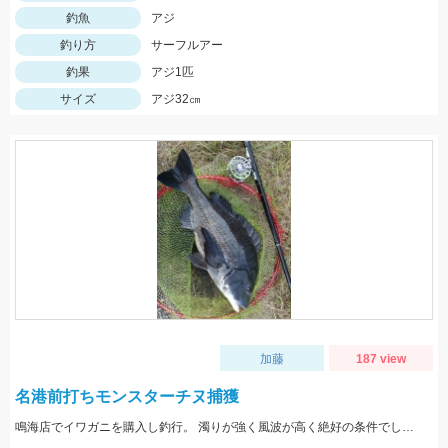
釣魚
アジ
釣り方
サーフルアー
釣果
アジ1匹
サイズ
アジ32㎝
加藤
187 view
名港前打ちモンスターチヌ捕獲
鳴海店でイワガニを購入し釣行。 濁りが強く風波が高く絶好の条件でした。 黒鯛工房50センチタモ枠を遥かに超える推定57センチ。 他3枚追加