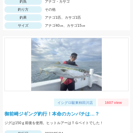
釣魚
アナゴ・カサゴ
釣り方
その他
釣果
アナゴ1匹、カサゴ1匹
サイズ
アナゴ40㎝、カサゴ15㎝
イシグロ駿東柿田川店
1607 view
御前崎ジギング釣行！本命のカンパチは…？
ジグは150ｇ前後を使用。ヒットルアーはＴＧベイトでした！