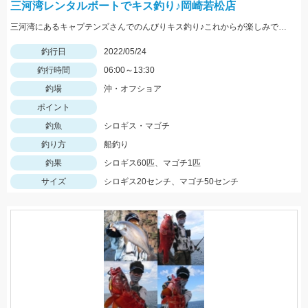
三河湾レンタルボートでキス釣り♪岡崎若松店
三河湾にあるキャプテンズさんでのんびりキス釣り♪これからが楽しみですね♪
釣行日
2022/05/24
釣行時間
06:00～13:30
釣場
沖・オフショア
ポイント
釣魚
シロギス・マゴチ
釣り方
船釣り
釣果
シロギス60匹、マゴチ1匹
サイズ
シロギス20センチ、マゴチ50センチ