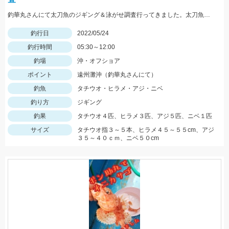
釣華丸さんにて太刀魚のジギング＆泳がせ調査行ってきました。太刀魚はまだ少し早かった感じですが良型も出ました！
釣行日
2022/05/24
釣行時間
05:30～12:00
釣場
沖・オフショア
ポイント
遠州灘沖（釣華丸さんにて）
釣魚
タチウオ・ヒラメ・アジ・ニベ
釣り方
ジギング
釣果
タチウオ４匹、ヒラメ３匹、アジ５匹、ニベ１匹
サイズ
タチウオ指３～５本、ヒラメ４５～５５cm、アジ
３５～４０ｃｍ、ニベ５０cm