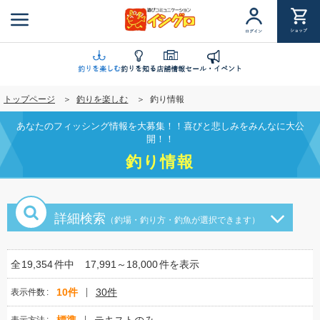
メ
イ
ショップ
ログイン
ン
コ
ン
釣りを楽しむ
釣りを知る
店舗情報
セール・イベント
テ
トップページ
釣りを楽しむ
釣り情報
ン
ツ
あなたのフィッシング情報を大募集！！喜びと悲しみをみんなに大公
に
開！！
移
釣り情報
動
詳細検索
（釣場・釣り方・釣魚が選択できます）
全
19,354
件中
17,991～18,000
件を表示
10件
30件
表示件数