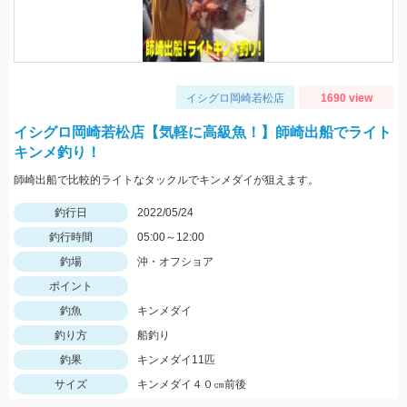
イシグロ岡崎若松店
1690 view
イシグロ岡崎若松店【気軽に高級魚！】師崎出船でライト
キンメ釣り！
師崎出船で比較的ライトなタックルでキンメダイが狙えます。
釣行日
2022/05/24
釣行時間
05:00～12:00
釣場
沖・オフショア
ポイント
釣魚
キンメダイ
釣り方
船釣り
釣果
キンメダイ11匹
サイズ
キンメダイ４０㎝前後