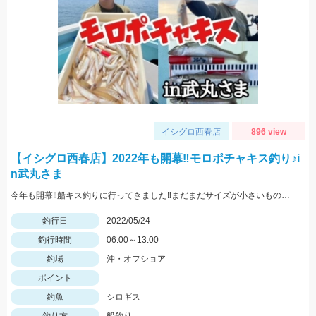
イシグロ西春店
896 view
【イシグロ西春店】2022年も開幕‼モロポチャキス釣り♪i
n武丸さま
今年も開幕‼船キス釣りに行ってきました‼まだまだサイズが小さいものも混じりますが、ハリは8～10号の方が掛かりがよくオススメですよ‼
釣行日
2022/05/24
釣行時間
06:00～13:00
釣場
沖・オフショア
ポイント
釣魚
シロギス