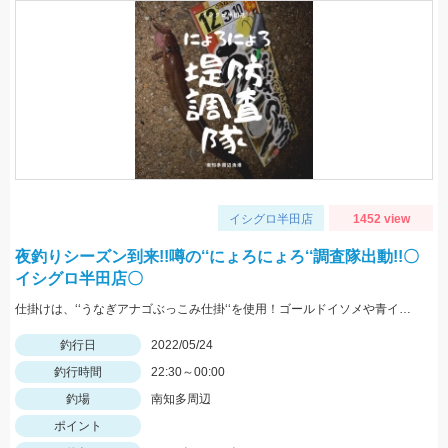
イシグロ半田店
1452 view
夜釣りシーズン到来!!噂の‘‘にょろにょろ‘‘調査隊出動!!〇
イシグロ半田店〇
仕掛けは、‘‘うなぎアナゴぶっこみ仕掛‘‘を使用！ゴールドイソメや青イソメの房掛けがオススメ‼
釣行日
2022/05/24
釣行時間
22:30～00:00
釣場
南知多周辺
ポイント