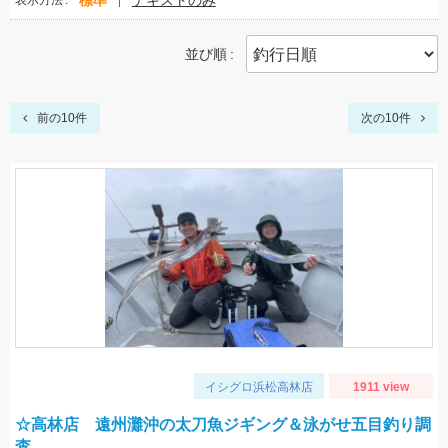
標準
テキストのみ
表示方法
並び順
前の10件
次の10件
イシグロ浜松高林店
1911 view
☆高林店 遠州灘沖の太刀魚ジギング＆泳がせ五目釣り調
査