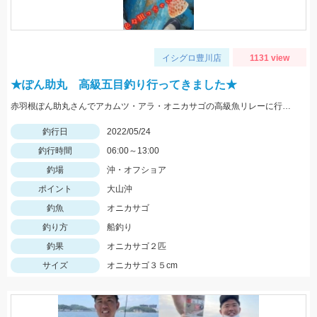
イシグロ豊川店
1131 view
★ぽん助丸 高級五目釣り行ってきました★
赤羽根ぽん助丸さんでアカムツ・アラ・オニカサゴの高級魚リレーに行ってきました。下潮が動かず苦戦しましたがオニカサゴGETです
釣行日
2022/05/24
釣行時間
06:00～13:00
釣場
沖・オフショア
ポイント
大山沖
釣魚
オニカサゴ
釣り方
船釣り
釣果
オニカサゴ２匹
サイズ
オニカサゴ３５cm