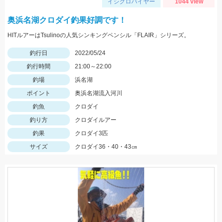
イシグロバイヤー
1044 view
奥浜名湖クロダイ釣果好調です！
HITルアーはTsulinoの人気シンキングペンシル「FLAIR」シリーズ。
釣行日
2022/05/24
釣行時間
21:00～22:00
釣場
浜名湖
ポイント
奥浜名湖流入河川
釣魚
クロダイ
釣り方
クロダイルアー
釣果
クロダイ3匹
サイズ
クロダイ36・40・43㎝