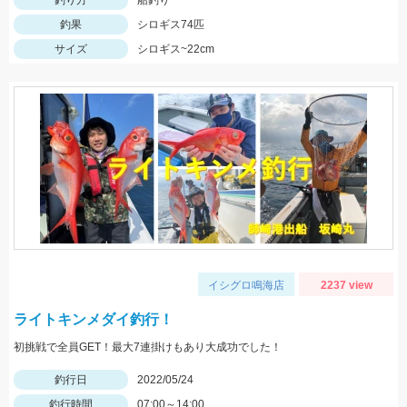
釣り方
船釣り
釣果
シロギス74匹
サイズ
シロギス~22cm
イシグロ鳴海店
2237 view
ライトキンメダイ釣行！
初挑戦で全員GET！最大7連掛けもあり大成功でした！
釣行日
2022/05/24
釣行時間
07:00～14:00