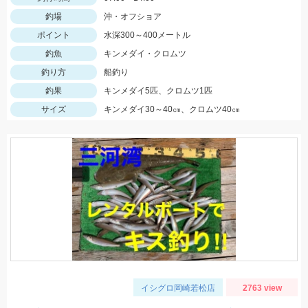
釣場
沖・オフショア
ポイント
水深300～400メートル
釣魚
キンメダイ・クロムツ
釣り方
船釣り
釣果
キンメダイ5匹、クロムツ1匹
サイズ
キンメダイ30～40㎝、クロムツ40㎝
イシグロ岡崎若松店
2763 view