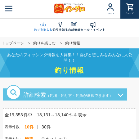
メ
イ
ショップ
ログイン
ン
コ
ン
釣りを楽しむ
釣りを知る
店舗情報
セール・イベント
テ
トップページ
釣りを楽しむ
釣り情報
ン
ツ
あなたのフィッシング情報を大募集！！喜びと悲しみをみんなに大公
に
開！！
移
釣り情報
動
詳細検索
（釣場・釣り方・釣魚が選択できます）
全
19,353
件中
18,131～18,140
件を表示
10件
30件
表示件数