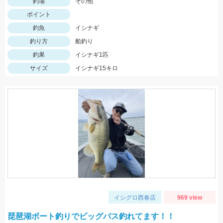
釣場
その他
ポイント
釣魚
イシナギ
釣り方
船釣り
釣果
イシナギ1匹
サイズ
イシナギ15キロ
イシグロ西春店
969 view
琵琶湖ボート釣りでビッグバス釣れてます！！