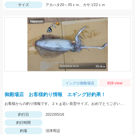
サイズ
アカハタ20～35ｃｍ、カサゴ22ｃｍ
イシグロ御殿場店
928 view
御殿場店 お客様釣り情報 エギング好釣果！
お客様からの釣り情報です。２ｋｇ近い良型サイズ。おめでとうございます。
釣行日
2022/05/16
釣行時間
釣場
沼津周辺