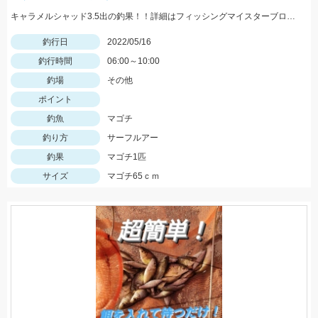
キャラメルシャッド3.5出の釣果！！詳細はフィッシングマイスターブログにて近日中公開です。
釣行日
2022/05/16
釣行時間
06:00～10:00
釣場
その他
ポイント
釣魚
マゴチ
釣り方
サーフルアー
釣果
マゴチ1匹
サイズ
マゴチ65ｃｍ