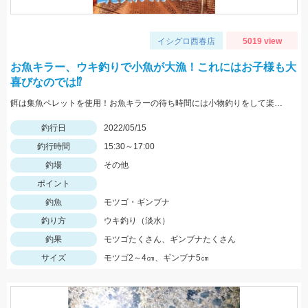
イシグロ西春店
5019 view
お魚キラー、ウキ釣りで小魚が大漁！これにはお子様も大
喜びなのでは⁉
餌は集魚ペレットを使用！お魚キラーの待ち時間には小物釣りをして楽しみましょう！
釣行日
2022/05/15
釣行時間
15:30～17:00
釣場
その他
ポイント
釣魚
モツゴ・ギンブナ
釣り方
ウキ釣り（淡水）
釣果
モツゴたくさん、ギンブナたくさん
サイズ
モツゴ2～4㎝、ギンブナ5㎝