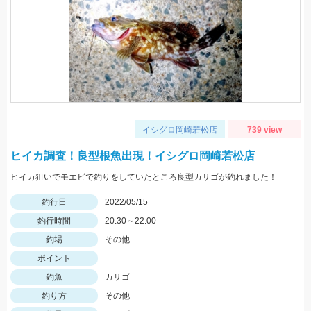
イシグロ岡崎若松店
739 view
ヒイカ調査！良型根魚出現！イシグロ岡崎若松店
ヒイカ狙いでモエビで釣りをしていたところ良型カサゴが釣れました！
釣行日
2022/05/15
釣行時間
20:30～22:00
釣場
その他
ポイント
釣魚
カサゴ
釣り方
その他