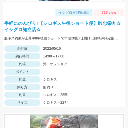
イシグロ三河安城店
716 view
手軽にのんびり♪【シロギス午後ショート便】IN忠栄丸☆
イシグロ知立店☆
船キス釣果が上昇中!!午後便ショートで竿頭28匹♪仕掛けは師崎沖限定船キス仕掛け7号です♪
釣行日
2022/05/16
釣行時間
14:00～17:00
釣場
沖・オフショア
ポイント
釣魚
シロギス
釣り方
船釣り
釣果
シロギス～28匹
サイズ
シロギス～22㌢