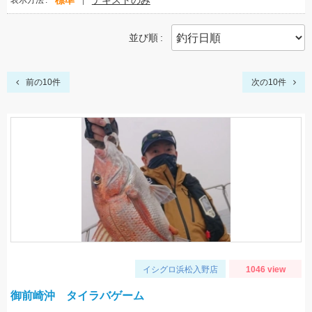
標準
テキストのみ
表示方法
並び順
前の10件
次の10件
イシグロ浜松入野店
1046 view
御前崎沖 タイラバゲーム