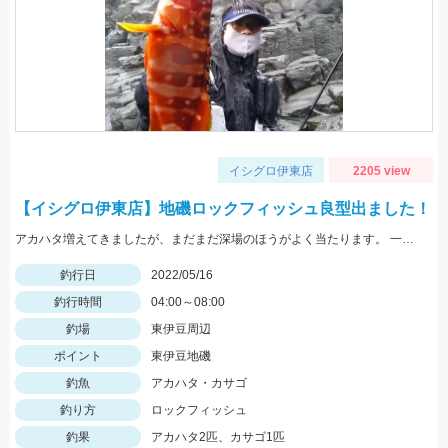
イシグロ伊東店
2205 view
【イシグロ伊東店】地磯ロックフィッシュ良型出ました！
アカハタ増えてきましたが、まだまだ深場のほうがよく当たります。 一誠ジャコバグ3.2インチのテキサスリグでヒット。
釣行日
2022/05/16
釣行時間
04:00～08:00
釣場
東伊豆周辺
ポイント
東伊豆地磯
釣魚
アカハタ・カサゴ
釣り方
ロックフィッシュ
釣果
アカハタ2匹、カサゴ1匹