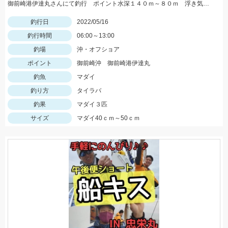
御前崎港伊達丸さんにて釣行 ポイント水深１４０ｍ～８０ｍ 浮き気味のやる気のある真鯛を探す釣り方でした。
釣行日
2022/05/16
釣行時間
06:00～13:00
釣場
沖・オフショア
ポイント
御前崎沖 御前崎港伊達丸
釣魚
マダイ
釣り方
タイラバ
釣果
マダイ３匹
サイズ
マダイ40ｃｍ～50ｃｍ