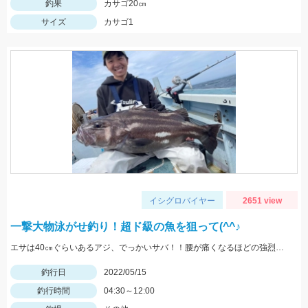
釣果
カサゴ20㎝
サイズ
カサゴ1
イシグロバイヤー
2651 view
一撃大物泳がせ釣り！超ド級の魚を狙って(^^♪
エサは40㎝ぐらいあるアジ、でっかいサバ！！腰が痛くなるほどの強烈な引き、ロマンです。
釣行日
2022/05/15
釣行時間
04:30～12:00