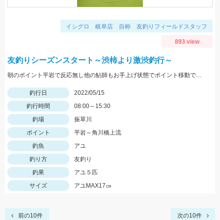
イシグロ 岐阜店 自称 友釣りフィールドスタッフ
893 view
友釣りシーズンスタート～渋柿より激渋釣行～
朝のポイント平岩で反応無し他の鮎師もお手上げ状態でポイント移動で角川橋上流に！瀬の中で５匹のみ追いも弱く渋い釣行でした
釣行日
2022/05/15
釣行時間
08:00～15:30
釣場
振草川
ポイント
平岩～角川橋上流
釣魚
アユ
釣り方
友釣り
釣果
アユ５匹
サイズ
アユMAX17㎝
前の10件
次の10件