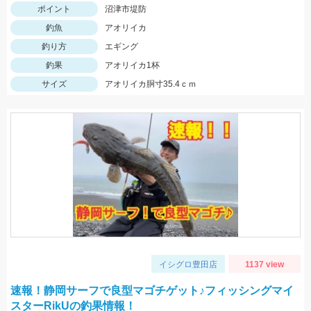
ポイント
沼津市堤防
釣魚
アオリイカ
釣り方
エギング
釣果
アオリイカ1杯
サイズ
アオリイカ胴寸35.4ｃｍ
イシグロ豊田店
1137 view
速報！静岡サーフで良型マゴチゲット♪フィッシングマイ
スターRikUの釣果情報！