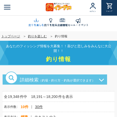
メ
イ
ショップ
ログイン
ン
コ
ン
釣りを楽しむ
釣りを知る
店舗情報
セール・イベント
テ
トップページ
釣りを楽しむ
釣り情報
ン
ツ
あなたのフィッシング情報を大募集！！喜びと悲しみをみんなに大公
に
開！！
移
釣り情報
動
詳細検索
（釣場・釣り方・釣魚が選択できます）
全
19,348
件中
18,191～18,200
件を表示
10件
30件
表示件数