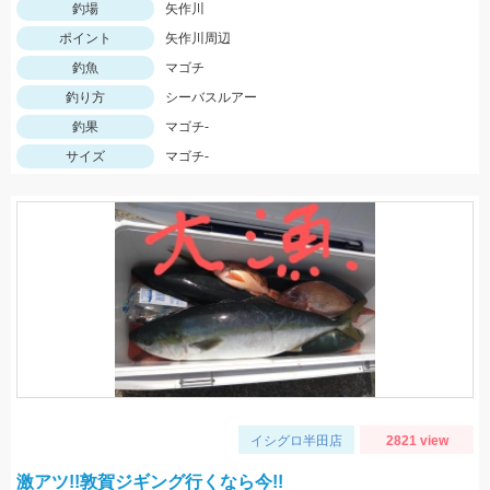
釣場
矢作川
ポイント
矢作川周辺
釣魚
マゴチ
釣り方
シーバスルアー
釣果
マゴチ-
サイズ
マゴチ-
イシグロ半田店
2821 view
激アツ!!敦賀ジギング行くなら今!!