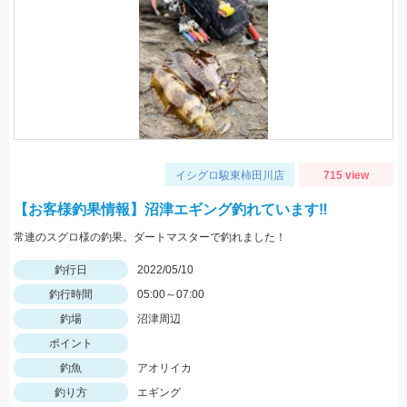
イシグロ駿東柿田川店
715 view
【お客様釣果情報】沼津エギング釣れています‼
常連のスグロ様の釣果。ダートマスターで釣れました！
釣行日
2022/05/10
釣行時間
05:00～07:00
釣場
沼津周辺
ポイント
釣魚
アオリイカ
釣り方
エギング