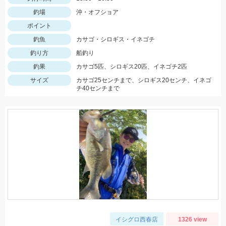
釣場
沖・オフショア
ポイント
釣魚
カサゴ・シロギス・イネゴチ
釣り方
船釣り
釣果
カサゴ5匹、シロギス20匹、イネゴチ2匹
サイズ
カサゴ25センチまで、シロギス20センチ、イネゴ
チ40センチまで
イシグロ西春店
1326 view