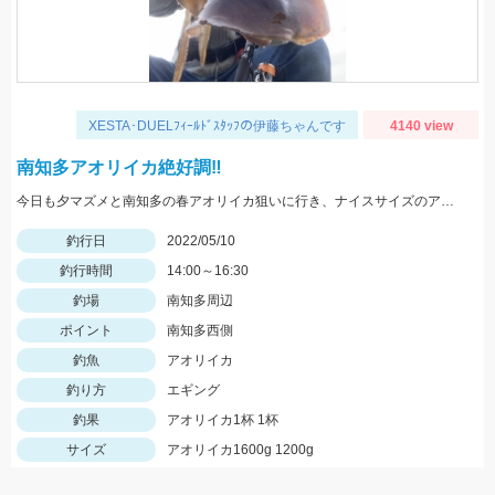
XESTA･DUELﾌｨｰﾙﾄﾞｽﾀｯﾌの伊藤ちゃんです
4140 view
南知多アオリイカ絶好調‼️
今日も夕マズメと南知多の春アオリイカ狙いに行き、ナイスサイズのアオリイカに出会えました‼️
釣行日
2022/05/10
釣行時間
14:00～16:30
釣場
南知多周辺
ポイント
南知多西側
釣魚
アオリイカ
釣り方
エギング
釣果
アオリイカ1杯 1杯
サイズ
アオリイカ1600g 1200g