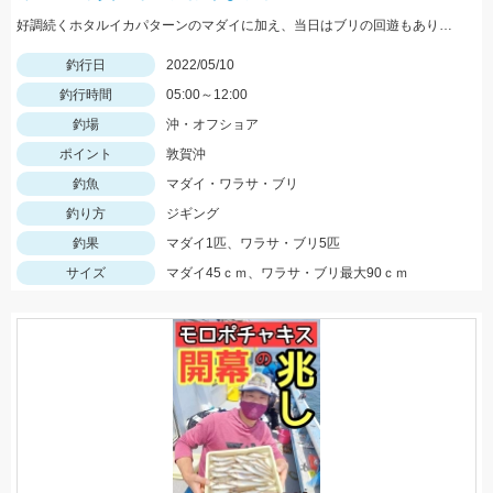
好調続くホタルイカパターンのマダイに加え、当日はブリの回遊もあり大爆釣!! 迷ってる場合じゃないですよ(笑) 行くなら今しかない!!
釣行日
2022/05/10
釣行時間
05:00～12:00
釣場
沖・オフショア
ポイント
敦賀沖
釣魚
マダイ・ワラサ・ブリ
釣り方
ジギング
釣果
マダイ1匹、ワラサ・ブリ5匹
サイズ
マダイ45ｃｍ、ワラサ・ブリ最大90ｃｍ