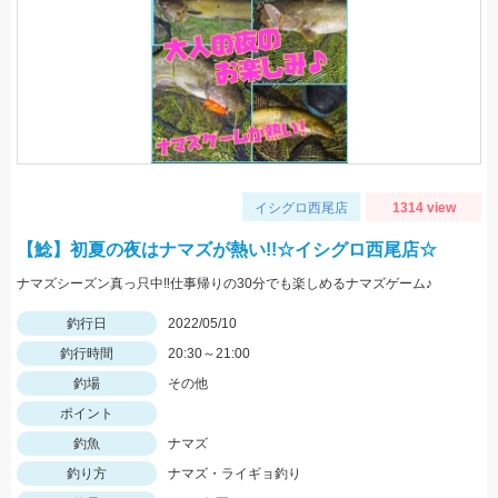
イシグロ西尾店
1314 view
【鯰】初夏の夜はナマズが熱い!!☆イシグロ西尾店☆
ナマズシーズン真っ只中‼仕事帰りの30分でも楽しめるナマズゲーム♪
釣行日
2022/05/10
釣行時間
20:30～21:00
釣場
その他
ポイント
釣魚
ナマズ
釣り方
ナマズ・ライギョ釣り