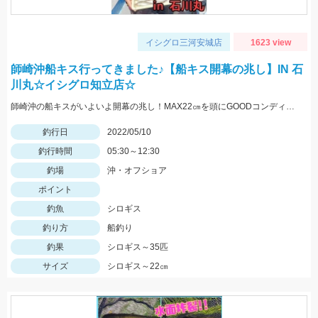
イシグロ三河安城店
1623 view
師崎沖船キス行ってきました♪【船キス開幕の兆し】IN 石
川丸☆イシグロ知立店☆
師崎沖の船キスがいよいよ開幕の兆し！MAX22㎝を頭にGOODコンディションのシロギスが釣れ始めました♪
釣行日
2022/05/10
釣行時間
05:30～12:30
釣場
沖・オフショア
ポイント
釣魚
シロギス
釣り方
船釣り
釣果
シロギス～35匹
サイズ
シロギス～22㎝