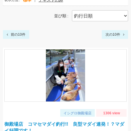
標準
テキストのみ
表示方法
並び順
前の10件
次の10件
イシグロ御殿場店
1306 view
御殿場店 コマセマダイ釣行!! 良型マダイ連発！？マダ
イ好調です！