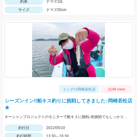
釣果
ナマズ1匹
サイズ
ナマズ50cm
イシグロ岡崎若松店
1149 view
シーズンイン!!船キス釣りに挑戦してきました♪岡崎若松店
★
オーシャンプロジェクトのモニターで船キスに挑戦♪初挑戦でもしっかりキャッチできました。
釣行日
2022/05/10
釣行時間
13:30～16:30