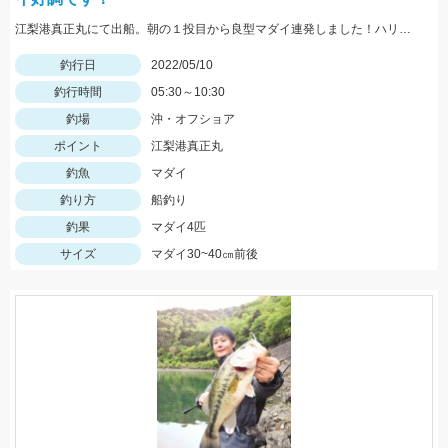
江梨港真正丸にて出船。朝の１投目から良型マダイ連発しました！ハリスは4号10ｍを使用。針はチヌ針３号でひかり玉レッド2号を使いました！
釣行日
2022/05/10
釣行時間
05:30～10:30
釣場
沖・オフショア
ポイント
江梨港真正丸
釣魚
マダイ
釣り方
船釣り
釣果
マダイ4匹
サイズ
マダイ30~40㎝前後