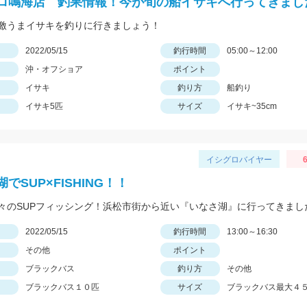
ロ鳴海店 釣果情報！今が旬の船イサキへ行ってきまし
激うまイサキを釣りに行きましょう！
日
2022/05/15
釣行時間
05:00～12:00
沖・オフショア
ポイント
イサキ
釣り方
船釣り
イサキ5匹
サイズ
イサキ~35cm
イシグロバイヤー
6
でSUP×FISHING！！
々のSUPフィッシング！浜松市街から近い『いなさ湖』に行ってきまし
日
2022/05/15
釣行時間
13:00～16:30
その他
ポイント
ブラックバス
釣り方
その他
ブラックバス１０匹
サイズ
ブラックバス最大４