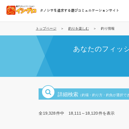
メ
イ
タノシサを追求する遊びコミュニケーションサイト
ン
コ
ン
トップページ
釣りを楽しむ
釣り情報
テ
ン
あなたのフィッ
ツ
に
移
動
詳細検索
（釣場・釣り方・釣魚が選択で
全
19,328
件中
18,111～18,120
件を表示