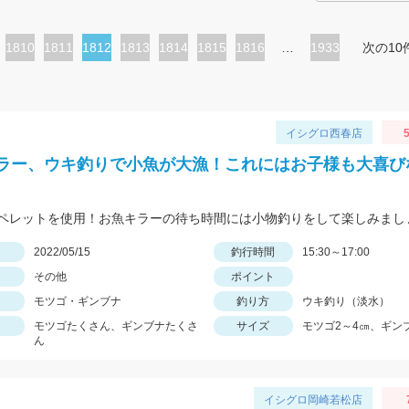
ペ
1810
ペ
1811
カ
1812
ペ
1813
ペ
1814
ペ
1815
ペ
1816
…
1933
次の10
ー
ー
レ
ー
ー
ー
ー
ジ
ジ
ン
ジ
ジ
ジ
ジ
ト
イシグロ西春店
5
ペ
ラー、ウキ釣りで小魚が大漁！これにはお子様も大喜び
ー
ジ
ペレットを使用！お魚キラーの待ち時間には小物釣りをして楽しみまし
日
2022/05/15
釣行時間
15:30～17:00
その他
ポイント
モツゴ・ギンブナ
釣り方
ウキ釣り（淡水）
モツゴたくさん、ギンブナたくさ
サイズ
モツゴ2～4㎝、ギン
ん
イシグロ岡崎若松店