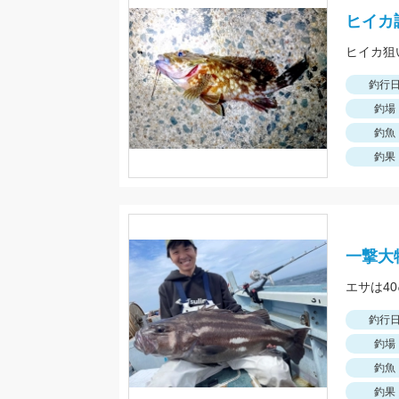
ヒイカ
ヒイカ狙
釣行
釣場
釣魚
釣果
一撃大
釣行
釣場
釣魚
釣果