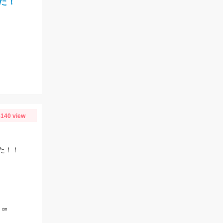
た！
140 view
た！！
５㎝