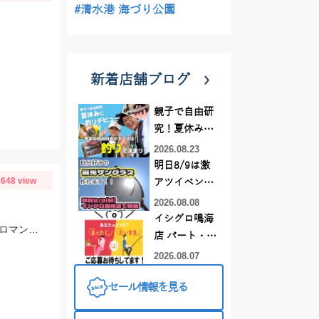
#清水港 海づり公園
新着店舗ブログ
親子で自由研
究！夏休みに
釣りデビュー
2026.08.23
明日8/9は激
648 view
アツイベント
日！！！～オ
2026.08.08
ーダー偏光グ
イシグロ鳴海
エサは40㎝ぐらいあるアジ、でっかいサバ！！腰が痛くなるほどの強烈な引き、ロマンです。
ラス受注会～
店 パート・ア
ルバイトスタ
2026.08.07
ッフまだまだ
セール情報を見る
募集中！