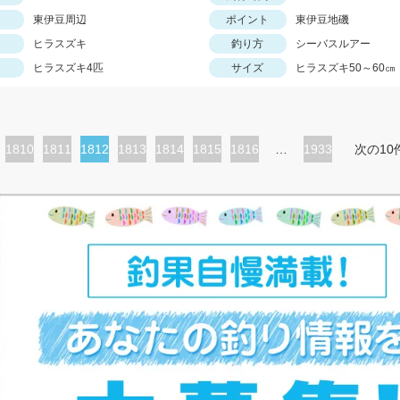
東伊豆周辺
ポイント
東伊豆地磯
ヒラスズキ
釣り方
シーバスルアー
ヒラスズキ4匹
サイズ
ヒラスズキ50～60㎝
ペ
1810
ペ
1811
カ
1812
ペ
1813
ペ
1814
ペ
1815
ペ
1816
…
1933
次の10
ー
ー
レ
ー
ー
ー
ー
ジ
ジ
ン
ジ
ジ
ジ
ジ
ト
ペ
ー
ジ