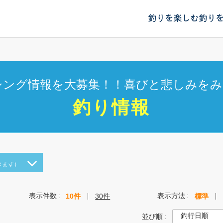
釣りを楽しむ
釣り
シング情報を大募集！！喜びと悲しみをみ
釣り情報
きます）
表示件数
表示方法
10件
30件
標準
並び順