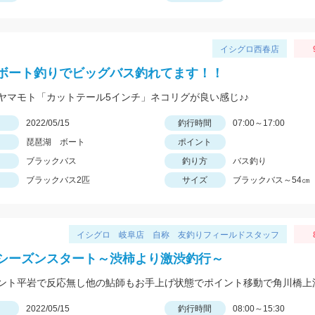
イシグロ西春店
ボート釣りでビッグバス釣れてます！！
ヤマモト「カットテール5インチ」ネコリグが良い感じ♪♪
日
2022/05/15
釣行時間
07:00～17:00
琵琶湖 ボート
ポイント
ブラックバス
釣り方
バス釣り
ブラックバス2匹
サイズ
ブラックバス～54㎝
イシグロ 岐阜店 自称 友釣りフィールドスタッフ
シーズンスタート～渋柿より激渋釣行～
日
2022/05/15
釣行時間
08:00～15:30