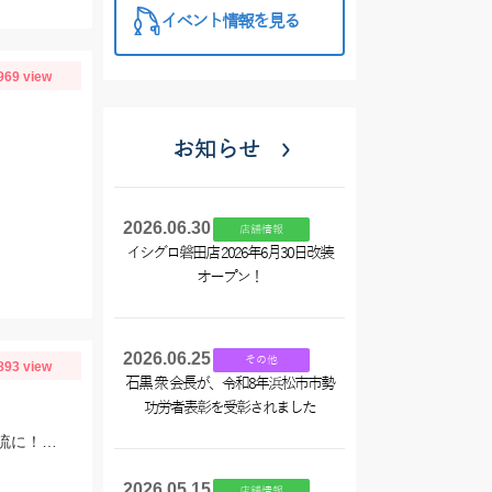
イベント情報を見る
969 view
お知らせ
2026.06.30
店舗情報
イシグロ磐田店 2026年6月30日改装
オープン！
2026.06.25
その他
893 view
石黒 衆 会長が、令和8年浜松市市勢
功労者表彰を受彰されました
朝のポイント平岩で反応無し他の鮎師もお手上げ状態でポイント移動で角川橋上流に！瀬の中で５匹のみ追いも弱く渋い釣行でした
2026.05.15
店舗情報