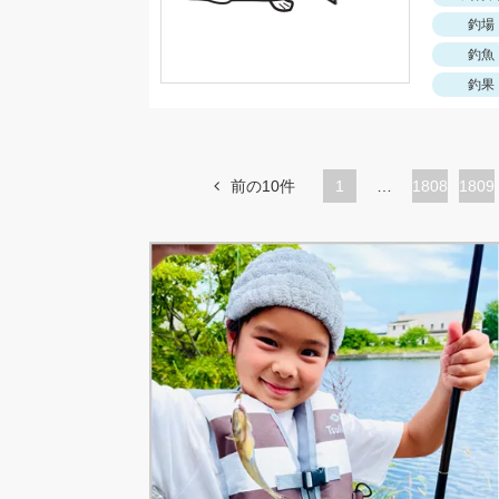
釣場
釣魚
釣果
前の10件
1
…
ペ
1808
ペ
1809
ー
ー
ジ
ジ