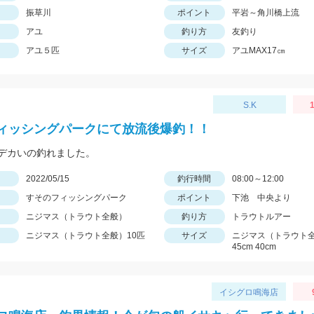
振草川
ポイント
平岩～角川橋上流
アユ
釣り方
友釣り
アユ５匹
サイズ
アユMAX17㎝
S.K
1
ィッシングパークにて放流後爆釣！！
デカいの釣れました。
日
2022/05/15
釣行時間
08:00～12:00
すそのフィッシングパーク
ポイント
下池 中央より
ニジマス（トラウト全般）
釣り方
トラウトルアー
ニジマス（トラウト全般）10匹
サイズ
ニジマス（トラウト全
45cm 40cm
イシグロ鳴海店