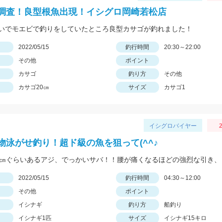
調査！良型根魚出現！イシグロ岡崎若松店
いでモエビで釣りをしていたところ良型カサゴが釣れました！
日
2022/05/15
釣行時間
20:30～22:00
その他
ポイント
カサゴ
釣り方
その他
カサゴ20㎝
サイズ
カサゴ1
イシグロバイヤー
2
物泳がせ釣り！超ド級の魚を狙って(^^♪
日
2022/05/15
釣行時間
04:30～12:00
その他
ポイント
イシナギ
釣り方
船釣り
イシナギ1匹
サイズ
イシナギ15キロ