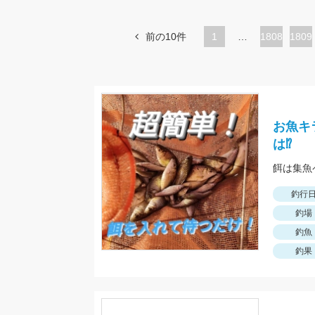
前の10件
1
…
ペ
1808
ペ
1809
ー
ー
ジ
ジ
お魚キ
は⁉
餌は集魚
釣行
釣場
釣魚
釣果