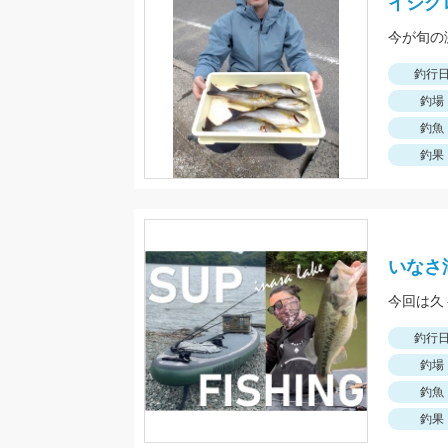
イシグ
今が旬の
釣行
釣場
釣魚
釣果
いなさ湖
今回は久
釣行
釣場
釣魚
釣果