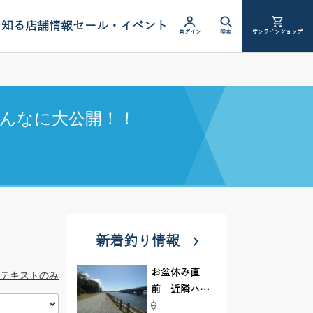
を知る
店舗情報
セール・イベント
ログイン
検索
オンラインショップ
んなに大公開！！
新着釣り情報
お盆休み直
テキストのみ
前 近隣ハゼ
釣り場調査し