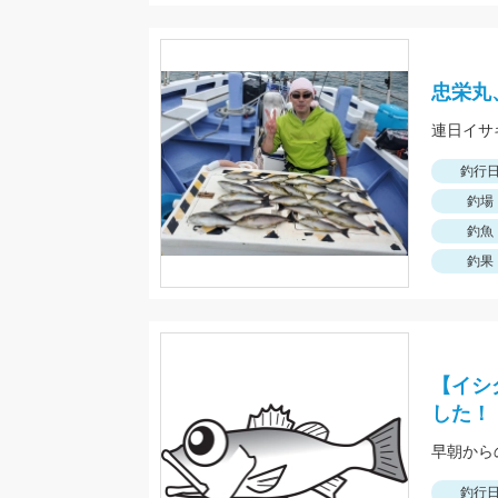
忠栄丸
連日イサ
釣行
釣場
釣魚
釣果
【イシ
した！
早朝から
釣行