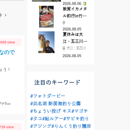
2026.08.06
てきました
敦賀イカメタ
件
ル釣行in竹宝
丸様 釣り方で
2026.08.05
釣果が激変！
夏休みは大
竿頭を取った
江・五三川で
009 view
パターンと
大江・五三川
バスフィッシ
は？
なので
ング♪
2026.08.05
ょう！
注目のキーワード
#フォトダービー
#浜名湖 新居海釣り公園
ブナ5㎝
#ちょうい投げ キス
#マゴチ
#タコ
#鮎ルアー
#サビキ釣り
#アジング
#りんくう釣り護岸
739 view