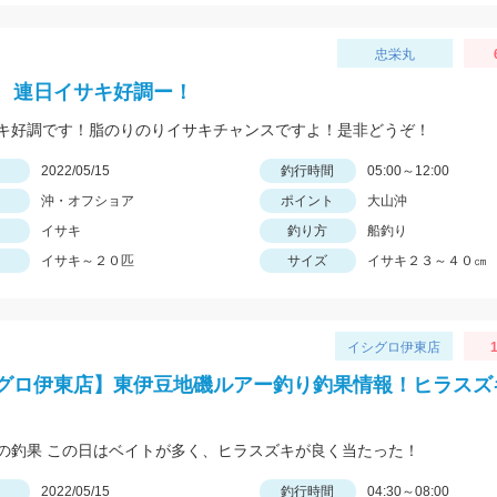
忠栄丸
、連日イサキ好調ー！
キ好調です！脂のりのりイサキチャンスですよ！是非どうぞ！
日
2022/05/15
釣行時間
05:00～12:00
沖・オフショア
ポイント
大山沖
イサキ
釣り方
船釣り
イサキ～２０匹
サイズ
イサキ２３～４０㎝
イシグロ伊東店
グロ伊東店】東伊豆地磯ルアー釣り釣果情報！ヒラスズ
の釣果 この日はベイトが多く、ヒラスズキが良く当たった！
日
2022/05/15
釣行時間
04:30～08:00