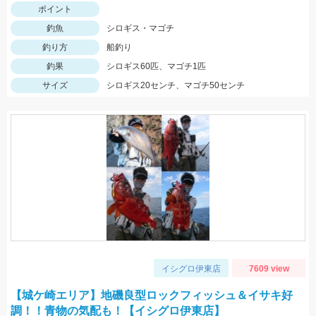
ポイント
釣魚
シロギス・マゴチ
釣り方
船釣り
釣果
シロギス60匹、マゴチ1匹
サイズ
シロギス20センチ、マゴチ50センチ
イシグロ伊東店
7609 view
【城ケ崎エリア】地磯良型ロックフィッシュ＆イサキ好
調！！青物の気配も！【イシグロ伊東店】