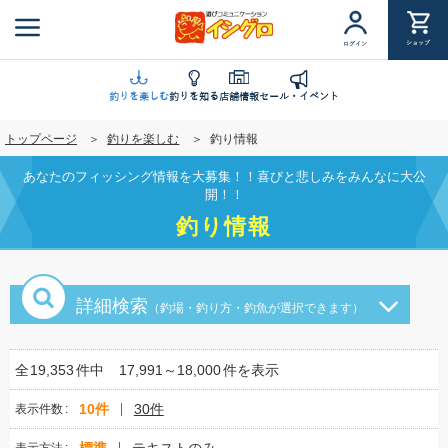
メ
イ
ショップ
ログイン
ン
コ
ン
釣りを楽しむ
釣りを知る
店舗情報
セール・イベント
テ
トップページ
釣りを楽しむ
釣り情報
ン
ツ
あなたのフィッシング情報を大募集！！喜びと悲しみをみんなに大公
に
開！！
移
釣り情報
動
詳細検索
（釣場・釣り方・釣魚が選択できます）
全
19,353
件中
17,991～18,000
件を表示
10件
30件
表示件数