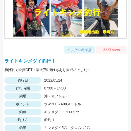
イシグロ鳴海店
2237 view
ライトキンメダイ釣行！
初挑戦で全員GET！最大7連掛けもあり大成功でした！
釣行日
2022/05/24
釣行時間
07:00～14:00
釣場
沖・オフショア
ポイント
水深300～400メートル
釣魚
キンメダイ・クロムツ
釣り方
船釣り
釣果
キンメダイ5匹、クロムツ1匹