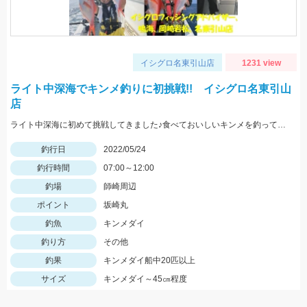
イシグロ名東引山店
1231 view
ライト中深海でキンメ釣りに初挑戦!! イシグロ名東引山
店
ライト中深海に初めて挑戦してきました♪食べておいしいキンメを釣ってみてはいかがでしょうか？ 水深300～400ｍで仕掛けは5～8本針のライト中深海用胴突き仕掛けに250号のオモリを使用しました
釣行日
2022/05/24
釣行時間
07:00～12:00
釣場
師崎周辺
ポイント
坂崎丸
釣魚
キンメダイ
釣り方
その他
釣果
キンメダイ船中20匹以上
サイズ
キンメダイ～45㎝程度