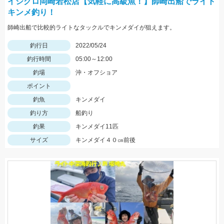
イシグロ岡崎若松店【気軽に高級魚！】師崎出船でライト
キンメ釣り！
師崎出船で比較的ライトなタックルでキンメダイが狙えます。
釣行日
2022/05/24
釣行時間
05:00～12:00
釣場
沖・オフショア
ポイント
釣魚
キンメダイ
釣り方
船釣り
釣果
キンメダイ11匹
サイズ
キンメダイ４０㎝前後