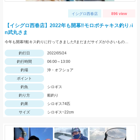
イシグロ西春店
896 view
【イシグロ西春店】2022年も開幕‼モロポチャキス釣り♪i
n武丸さま
今年も開幕‼船キス釣りに行ってきました‼まだまだサイズが小さいものも混じりますが、ハリは8～10号の方が掛かりがよくオススメですよ‼
釣行日
2022/05/24
釣行時間
06:00～13:00
釣場
沖・オフショア
ポイント
釣魚
シロギス
釣り方
船釣り
釣果
シロギス74匹
サイズ
シロギス~22cm