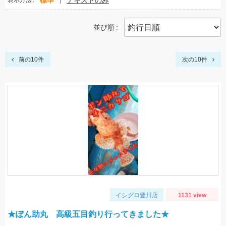
標準
テキストのみ
表示方法
並び順
前の10件
次の10件
イシグロ豊川店
1131 view
★ぽん助丸 高級五目釣り行ってきました★