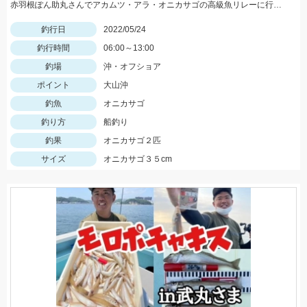
赤羽根ぽん助丸さんでアカムツ・アラ・オニカサゴの高級魚リレーに行ってきました。下潮が動かず苦戦しましたがオニカサゴGETです
釣行日
2022/05/24
釣行時間
06:00～13:00
釣場
沖・オフショア
ポイント
大山沖
釣魚
オニカサゴ
釣り方
船釣り
釣果
オニカサゴ２匹
サイズ
オニカサゴ３５cm