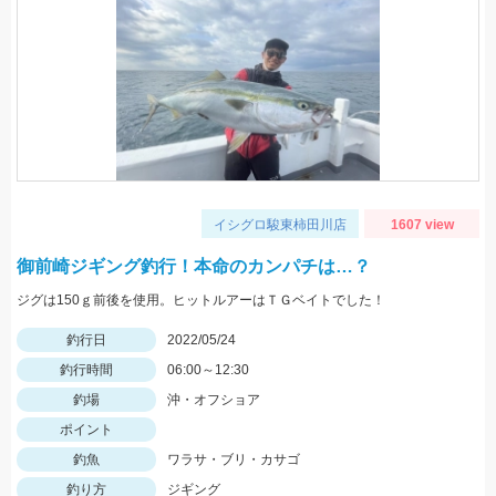
イシグロ駿東柿田川店
1607 view
御前崎ジギング釣行！本命のカンパチは…？
ジグは150ｇ前後を使用。ヒットルアーはＴＧベイトでした！
釣行日
2022/05/24
釣行時間
06:00～12:30
釣場
沖・オフショア
ポイント
釣魚
ワラサ・ブリ・カサゴ
釣り方
ジギング