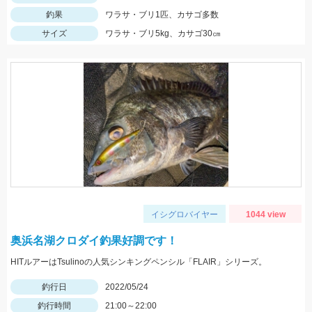
釣果
ワラサ・ブリ1匹、カサゴ多数
サイズ
ワラサ・ブリ5kg、カサゴ30㎝
イシグロバイヤー
1044 view
奥浜名湖クロダイ釣果好調です！
HITルアーはTsulinoの人気シンキングペンシル「FLAIR」シリーズ。
釣行日
2022/05/24
釣行時間
21:00～22:00