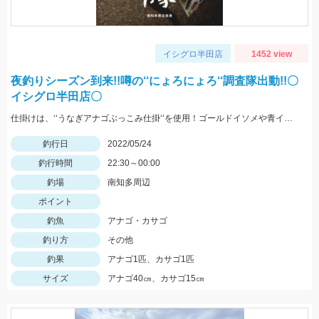
イシグロ半田店
1452 view
夜釣りシーズン到来!!噂の‘‘にょろにょろ‘‘調査隊出動!!〇
イシグロ半田店〇
仕掛けは、‘‘うなぎアナゴぶっこみ仕掛‘‘を使用！ゴールドイソメや青イソメの房掛けがオススメ‼
釣行日
2022/05/24
釣行時間
22:30～00:00
釣場
南知多周辺
ポイント
釣魚
アナゴ・カサゴ
釣り方
その他
釣果
アナゴ1匹、カサゴ1匹
サイズ
アナゴ40㎝、カサゴ15㎝