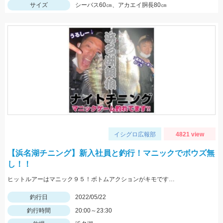
サイズ
シーバス60㎝、アカエイ胴長80㎝
イシグロ広報部
4821 view
【浜名湖チニング】新入社員と釣行！マニックでボウズ無
し！！
ヒットルアーはマニック９５！ボトムアクションがキモです…
釣行日
2022/05/22
釣行時間
20:00～23:30