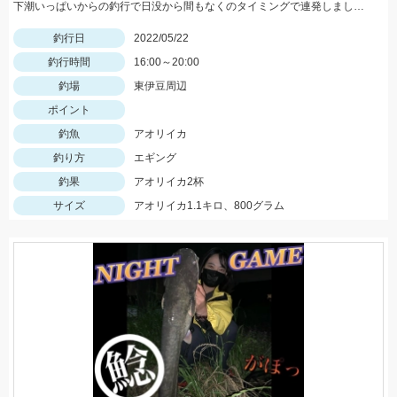
下潮いっぱいからの釣行で日没から間もなくのタイミングで連発しました。
釣行日
2022/05/22
釣行時間
16:00～20:00
釣場
東伊豆周辺
ポイント
釣魚
アオリイカ
釣り方
エギング
釣果
アオリイカ2杯
サイズ
アオリイカ1.1キロ、800グラム