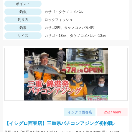
ポイント
釣魚
カサゴ・タケノコメバル
釣り方
ロックフィッシュ
釣果
カサゴ2匹、タケノコメバル4匹
サイズ
カサゴ～18㎝、タケノコメバル～13㎝
イシグロ西春店
2527 view
【イシグロ西春店】三重県バチコンアジング初挑戦♪