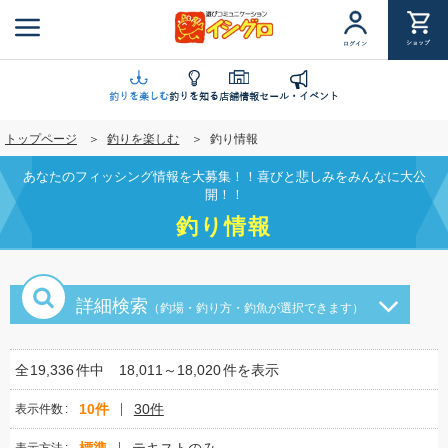
メ
イ
ショップ
ログイン
ン
コ
ン
釣りを楽しむ
釣りを知る
店舗情報
セール・イベント
テ
トップページ
釣りを楽しむ
釣り情報
ン
ツ
あなたのフィッシング情報を大募集！！喜びと悲しみをみんなに大公
に
開！！
移
釣り情報
動
詳細検索
（釣場・釣り方・釣魚が選択できます）
全
19,336
件中
18,011～18,020
件を表示
10件
30件
表示件数