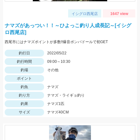
イシグロ西尾店
1647 view
ナマズがあっつい！！～ひよっこ釣り人成長記～[イシグ
ロ西尾店]
西尾市にはナマズポイントが多数!!爆音ポンパドールで初GET
釣行日
2022/05/22
釣行時間
09:00～10:30
釣場
その他
ポイント
釣魚
ナマズ
釣り方
ナマズ・ライギョ釣り
釣果
ナマズ1匹
サイズ
ナマズ40CM