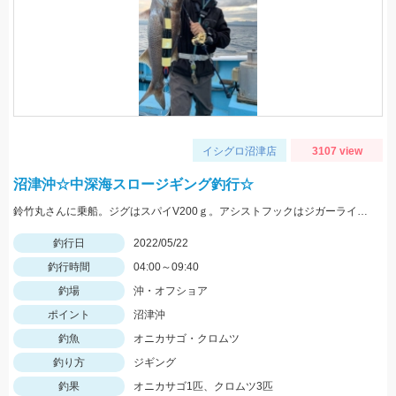
イシグロ沼津店
3107 view
沼津沖☆中深海スロージギング釣行☆
鈴竹丸さんに乗船。ジグはスパイV200ｇ。アシストフックはジガーライトシワリ2/0を使用。
釣行日
2022/05/22
釣行時間
04:00～09:40
釣場
沖・オフショア
ポイント
沼津沖
釣魚
オニカサゴ・クロムツ
釣り方
ジギング
釣果
オニカサゴ1匹、クロムツ3匹