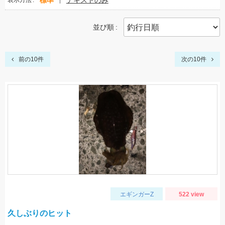
標準
テキストのみ
表示方法
並び順
前の10件
次の10件
エギンガーZ
522 view
久しぶりのヒット