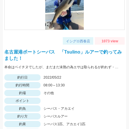
イシグロ西春店
1073 view
名古屋港ボートシーバス 「Tsulino」ルアーで釣ってみ
ました！
本命はベイチヌでしたが、まだまだ未熟の為エサは取られるが釣れず・・・
釣行日
2022/05/22
釣行時間
08:00～13:30
釣場
その他
ポイント
釣魚
シーバス・アカエイ
釣り方
シーバスルアー
釣果
シーバス1匹、アカエイ1匹