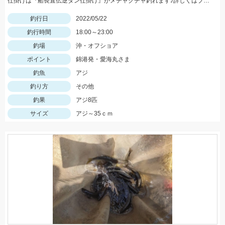
仕掛けは『船長直伝逆ダン仕掛け』がメチャクチャ釣れます♪詳しくはブログをご覧ください‼
釣行日
2022/05/22
釣行時間
18:00～23:00
釣場
沖・オフショア
ポイント
錦港発・愛海丸さま
釣魚
アジ
釣り方
その他
釣果
アジ8匹
サイズ
アジ～35ｃｍ