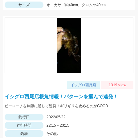
サイズ
オニカサゴ約40cm、クロムツ40cm
イシグロ西尾店
1319 view
イシグロ西尾店根魚情報！パターンを摑んで連発！
ビーローチを岸際に通して連発！ギリギリを攻めるのがGOOD！
釣行日
2022/05/22
釣行時間
22:15～23:15
釣場
その他