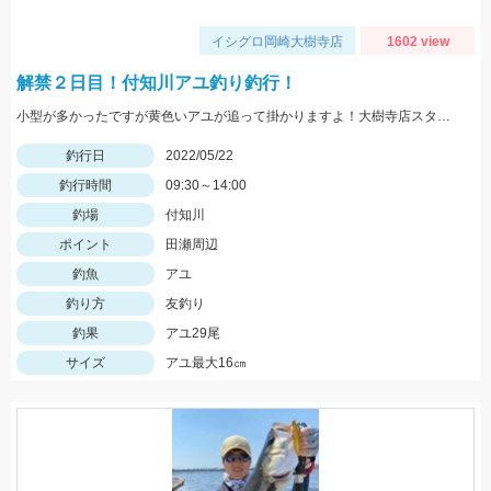
イシグロ岡崎大樹寺店
1602 view
解禁２日目！付知川アユ釣り釣行！
小型が多かったですが黄色いアユが追って掛かりますよ！大樹寺店スタッフ岩崎釣行
釣行日
2022/05/22
釣行時間
09:30～14:00
釣場
付知川
ポイント
田瀬周辺
釣魚
アユ
釣り方
友釣り
釣果
アユ29尾
サイズ
アユ最大16㎝