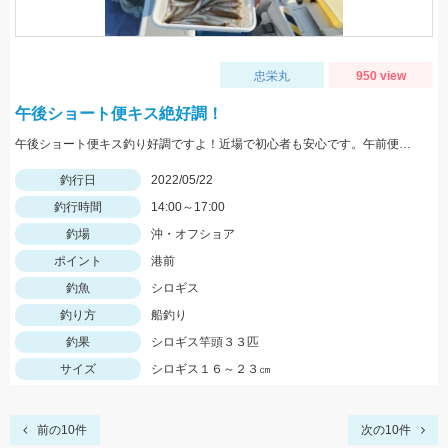
忠栄丸
950 view
午後ショート便キス絶好調！
午後ショート便キス釣り好調ですよ！近場で初心者も安心です。午前便ではイサキ釣りへ出船中！
釣行日
2022/05/22
釣行時間
14:00～17:00
釣場
沖・オフショア
ポイント
港前
釣魚
シロギス
釣り方
船釣り
釣果
シロギス竿頭３３匹
サイズ
シロギス１６～２３㎝
前の10件
次の10件