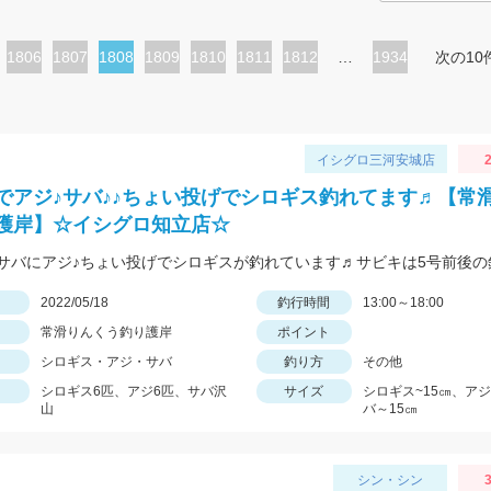
ペ
1806
ペ
1807
カ
1808
ペ
1809
ペ
1810
ペ
1811
ペ
1812
…
1934
次の10
ー
ー
レ
ー
ー
ー
ー
ジ
ジ
ン
ジ
ジ
ジ
ジ
ト
イシグロ三河安城店
2
ペ
でアジ♪サバ♪♪ちょい投げでシロギス釣れてます♬【常
ー
護岸】☆イシグロ知立店☆
ジ
日
2022/05/18
釣行時間
13:00～18:00
常滑りんくう釣り護岸
ポイント
シロギス・アジ・サバ
釣り方
その他
シロギス6匹、アジ6匹、サバ沢
サイズ
シロギス~15㎝、ア
山
バ～15㎝
シン・シン
3