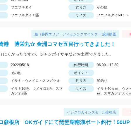
フエフキダイ
釣り方
その他
フエフキダイ１匹
サイズ
フエフキダイ60ｃｍ
船（静岡エリア）フィッシングマイスター 成瀬慎吾
2
崎港 博栄丸☆ 金洲コマセ五目行ってきました！
りにくかったですが、ジャンボイサキなどお土産できました。
日
2022/05/18
釣行時間
06:00～12:30
その他
ポイント
イサキ・ウメイロ・スマガツオ
釣り方
船釣り
イサキ10匹、ウメイロ2匹、スマ
サイズ
イサキ40ｃｍ、ウメイ
ガツオ2匹
ｍ、スマガツオ50ｃ
イシグロカインズモール彦根店
ロ彦根店 OKガイドにて琵琶湖南湖ボート釣行！50UP