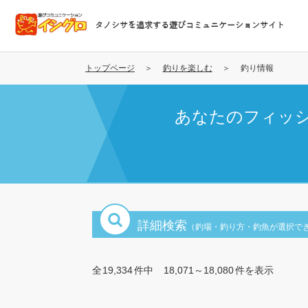
メ
イ
タノシサを追求する遊びコミュニケーションサイト
ン
コ
ン
トップページ
釣りを楽しむ
釣り情報
テ
ン
あなたのフィッ
ツ
に
移
動
詳細検索
（釣場・釣り方・釣魚が選択で
全
19,334
件中
18,071～18,080
件を表示