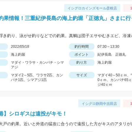
イシグロカインズモール彦根店
1
釣果情報！三重紀伊長島の海上釣堀「正徳丸」さまに行
日
2022/05/18
釣行時間
07:30～13:30
海上釣堀
ポイント
紀伊長島 正徳丸
マダイ・ワラサ・カンパチ・シマ
釣り方
海上釣堀
アジ
マダイ2～5匹、ワラサ2匹、カン
サイズ
マダイ40～50ｃｍ、
パチ1匹、シマアジ1匹
0ｃｍ、カンパチ65
ジ40ｃｍ
イシグロ静岡中吉田店
港】シロギスは遠投がキモ！