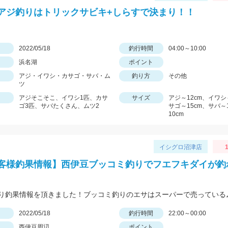
アジ釣りはトリックサビキ+しらすで決まり！！
日
2022/05/18
釣行時間
04:00～10:00
浜名湖
ポイント
アジ・イワシ・カサゴ・サバ・ム
釣り方
その他
ツ
アジそこそこ、イワシ1匹、カサ
サイズ
アジ～12cm、イワシ
ゴ3匹、サバたくさん、ムツ2
サゴ～15cm、サバ～
10cm
イシグロ沼津店
1
様釣果情報】西伊豆ブッコミ釣りでフエフキダイが釣
日
2022/05/18
釣行時間
22:00～00:00
西伊豆周辺
ポイント