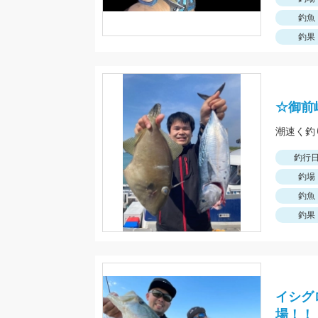
釣魚
釣果
☆御前
潮速く釣
釣行
釣場
釣魚
釣果
イシグ
場！！