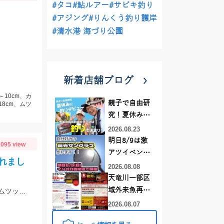
#タコ
#鮎ルアー
#サビキ釣り
#アジング
#りんくう釣り護岸
#清水港 海づり公園
新着店舗ブログ
～10cm、カ
親子で自由研
18cm、ムツ
究！夏休みに
釣りデビュー
2026.08.23
明日8/9は激
095 view
アツイベント
れまし
日！！！～オ
2026.08.08
ーダー偏光グ
天竜川一部区
ラス受注会～
域外来魚再放
お客様より釣果情報を頂きました！ブッコミ釣りのエサはスーパーで売っているムツッコ。短い釣行時間で時合を逃さずヒットさせました。
流禁止となり
2026.08.07
ました