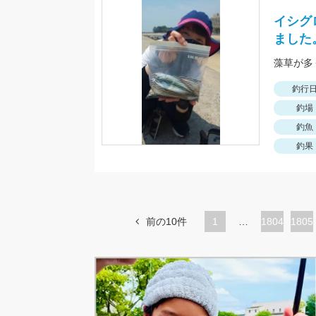
イシグ
ました
釣行
釣場
釣魚
釣果
前の10件
1
…
ペ
1804
ペ
1805
ー
ー
ジ
ジ