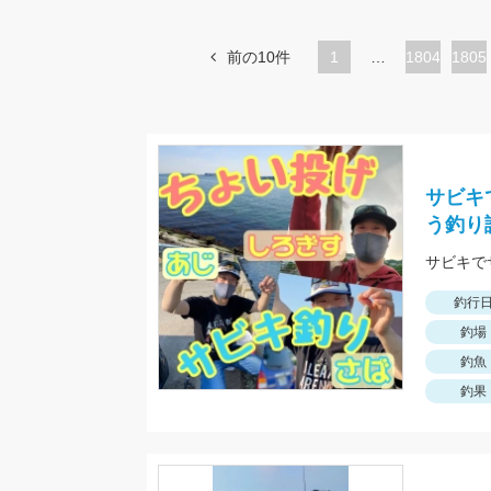
前の10件
1
…
ペ
1804
ペ
1805
ー
ー
ジ
ジ
サビキ
う釣り
釣行
釣場
釣魚
釣果