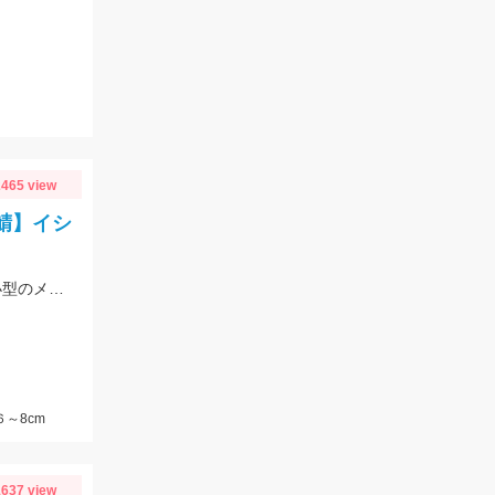
465 view
鯖】イシ
ついに吉良サンライズパークにアジが来た!針は3号以下がオススメ!サバは大漁!小型のメタルジグでも楽しめます♪
６～8cm
637 view