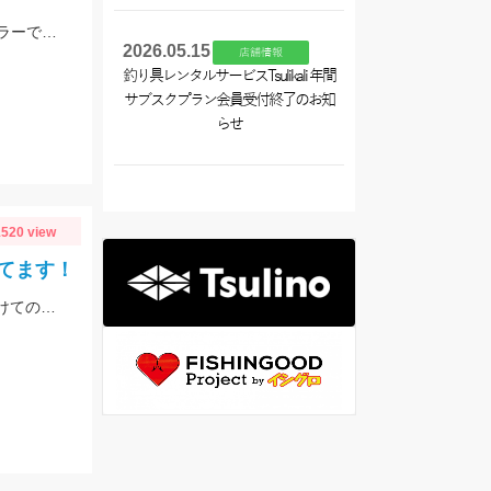
浚渫、ハンプなどの地形変化にウィードが絡むエリアでの釣行。スワンプクローラーでの釣果でした。
2026.05.15
店舗情報
釣り具レンタルサービスTsulikali 年間
サブスクプラン会員受付終了のお知
らせ
520 view
てます！
【当店常連お客様 S様】エギング情報ありがとうございます！ 夕方から夜にかけての時間帯で800ｇサイズゲット！