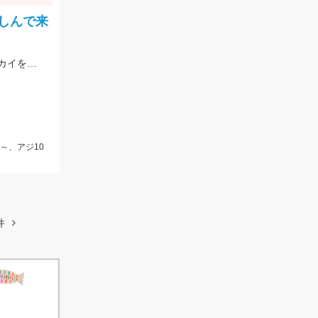
しんで来
藻草が多く根掛かりもある為、予備の仕掛けは持って行きましょう。エサは石ゴカイを使用しました。
～、アジ10
件