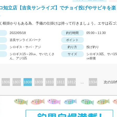
ロ知立店【吉良サンライズ】でチョイ投げやサビキを楽
。
日
2022/05/18
釣行時間
05:00～11:30
吉良サンライズパーク
ポイント
シロギス・サバ・アジ
釣り方
投げ釣り
シロギス15～20㎝、サバたくさ
サイズ
シロギス3匹、サバ15
ん、アジ1匹
㎝前後
ペ
1806
ペ
1807
カ
1808
ペ
1809
ペ
1810
ペ
1811
ペ
1812
…
1934
次の10
ー
ー
レ
ー
ー
ー
ー
ジ
ジ
ン
ジ
ジ
ジ
ジ
ト
ペ