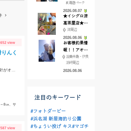
ま海遊パーク
根店
2026.08.07
件
★イシグロ津
高茶屋店★津
津周辺
近郊ハゼ釣れ
てます！
2026.08.06
652 view
お客様釣果情
報！！アオリ
滑りんく
渥美半島・伊良
イカが釣れ始
湖岬周辺
めています！
サビキでサバにアジ♪ちょい投げでシロギスが釣れています♬サビキは5号前後の針がオススメです☆
2026.08.06
注目のキーワード
ジ～8㎝、サ
#フォトダービー
#浜名湖 新居海釣り公園
#ちょうい投げ キス
#マゴチ
587 view