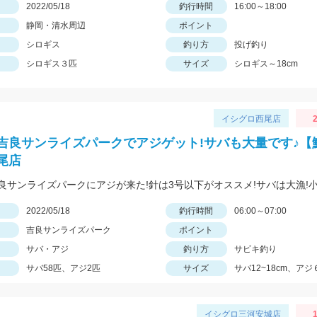
日
2022/05/18
釣行時間
16:00～18:00
静岡・清水周辺
ポイント
シロギス
釣り方
投げ釣り
シロギス３匹
サイズ
シロギス～18cm
イシグロ西尾店
2
吉良サンライズパークでアジゲット!サバも大量です♪【
尾店
日
2022/05/18
釣行時間
06:00～07:00
吉良サンライズパーク
ポイント
サバ・アジ
釣り方
サビキ釣り
サバ58匹、アジ2匹
サイズ
サバ12~18cm、アジ
イシグロ三河安城店
1