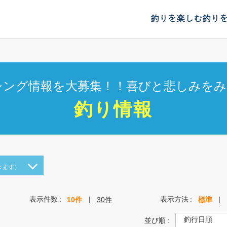
釣りを楽しむ
釣り
シング情報を大募集！！喜びと悲しみをみ
釣り情報
きます）
表示件数
表示方法
10件
30件
標準
並び順