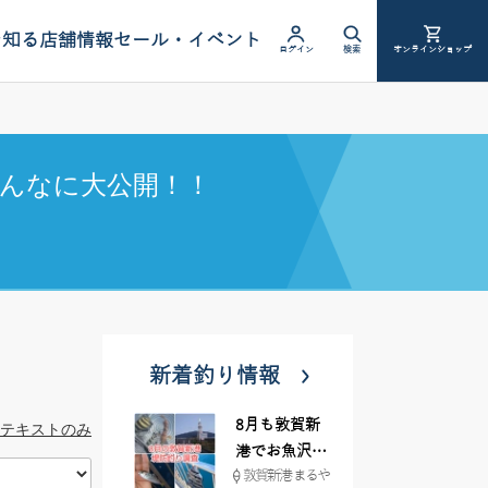
を知る
店舗情報
セール・イベント
ログイン
検索
オンラインショップ
んなに大公開！！
新着釣り情報
8月も敦賀新
テキストのみ
港でお魚沢山
敦賀新港 まるや
♪ イシグロ彦