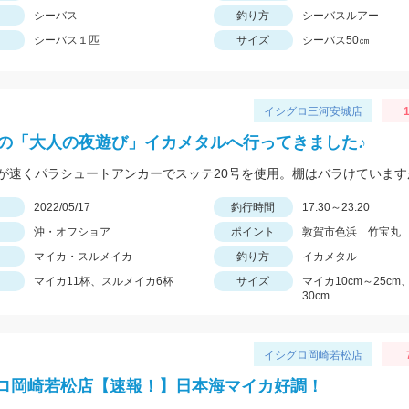
シーバス
釣り方
シーバスルアー
シーバス１匹
サイズ
シーバス50㎝
イシグロ三河安城店
1
初の「大人の夜遊び」イカメタルへ行ってきました♪
日
2022/05/17
釣行時間
17:30～23:20
沖・オフショア
ポイント
敦賀市色浜 竹宝丸
マイカ・スルメイカ
釣り方
イカメタル
マイカ11杯、スルメイカ6杯
サイズ
マイカ10cm～25c
30cm
イシグロ岡崎若松店
ロ岡崎若松店【速報！】日本海マイカ好調！