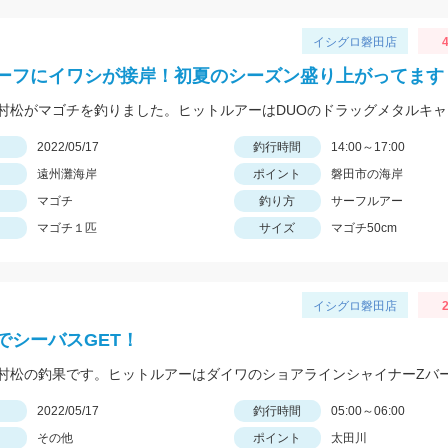
イシグロ磐田店
4
ーフにイワシが接岸！初夏のシーズン盛り上がってます
日
2022/05/17
釣行時間
14:00～17:00
遠州灘海岸
ポイント
磐田市の海岸
マゴチ
釣り方
サーフルアー
マゴチ１匹
サイズ
マゴチ50cm
イシグロ磐田店
2
でシーバスGET！
日
2022/05/17
釣行時間
05:00～06:00
その他
ポイント
太田川