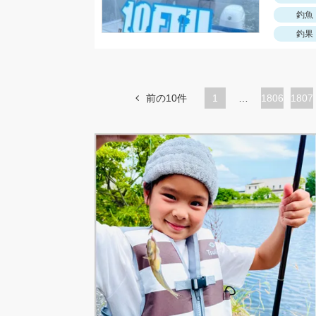
釣魚
釣果
前の10件
1
…
ペ
1806
ペ
1807
ー
ー
ジ
ジ