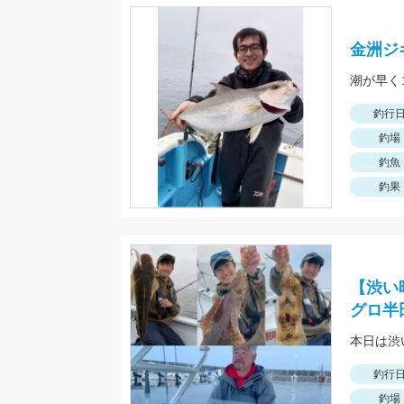
金洲ジ
潮が早く
釣行
釣場
釣魚
釣果
【渋い
グロ半
本日は渋
釣行
釣場