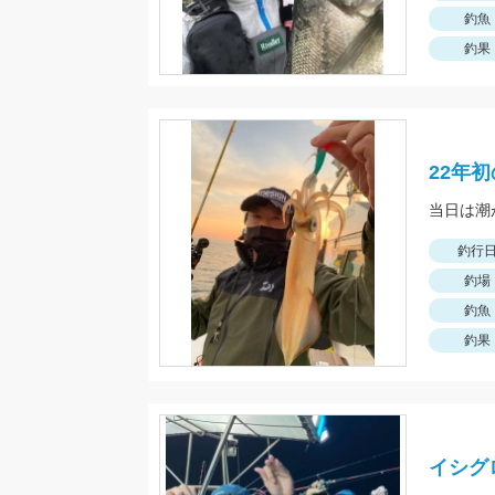
釣魚
釣果
22年
釣行
釣場
釣魚
釣果
イシグ