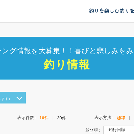
釣りを楽しむ
釣り
シング情報を大募集！！喜びと悲しみをみ
釣り情報
きます）
表示件数
表示方法
10件
30件
標準
並び順