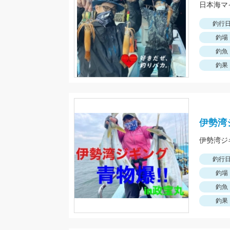
日本海マ
釣行
釣場
釣魚
釣果
伊勢湾
釣行
釣場
釣魚
釣果