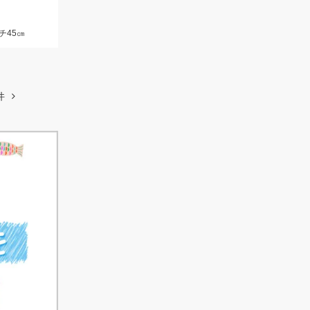
チ45㎝
件