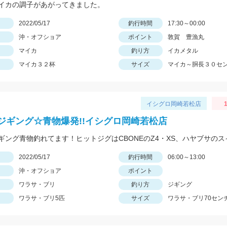
イカの調子があがってきました。
日
2022/05/17
釣行時間
17:30～00:00
沖・オフショア
ポイント
敦賀 豊漁丸
マイカ
釣り方
イカメタル
マイカ３２杯
サイズ
マイカ～胴長３０セ
イシグロ岡崎若松店
ジギング☆青物爆発!!イシグロ岡崎若松店
日
2022/05/17
釣行時間
06:00～13:00
沖・オフショア
ポイント
ワラサ・ブリ
釣り方
ジギング
ワラサ・ブリ5匹
サイズ
ワラサ・ブリ70セン