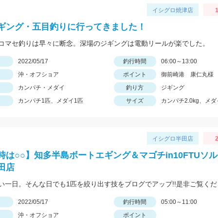
イシグロ焼津店
1
ギング・五目釣りに行ってきました！
コマセ釣りは早々に断念。深場のジギングは電動リールが楽でした。
日
2022/05/17
釣行時間
06:00～13:00
沖・オフショア
ポイント
御前崎港 康仁丸様
カンパチ・メダイ
釣り方
ジギング
カンパチ1匹、メダイ1匹
サイズ
カンパチ2.0kg、メダイ
イシグロ半田店
2
時は○○】知多半島ボートエギング＆マゴチin10FTUソ
田店
い一日。そんな日でも1匹を絞り出す技をブログでアップ!!是非ご覧くだ
日
2022/05/17
釣行時間
05:00～11:00
沖・オフショア
ポイント