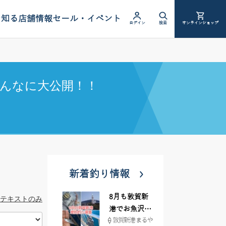
を知る
店舗情報
セール・イベント
ログイン
検索
オンラインショップ
んなに大公開！！
新着釣り情報
8月も敦賀新
テキストのみ
港でお魚沢山
敦賀新港 まるや
♪ イシグロ彦