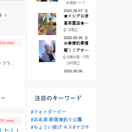
ま海遊パーク
根店
2026.08.07
件
★イシグロ津
高茶屋店★津
津周辺
近郊ハゼ釣れ
てます！
2026.08.06
534 view
お客様釣果情
報！！アオリ
渥美半島・伊良
イカが釣れ始
ジャッカル、マーモさんのガイド釣行！フリックシェイク4.8インチとRVドリフトフライ3インチで釣れました！
湖岬周辺
めています！
2026.08.06
注目のキーワード
ｃｍ
#フォトダービー
#浜名湖 新居海釣り公園
747 view
#ちょうい投げ キス
#マゴチ
した！！