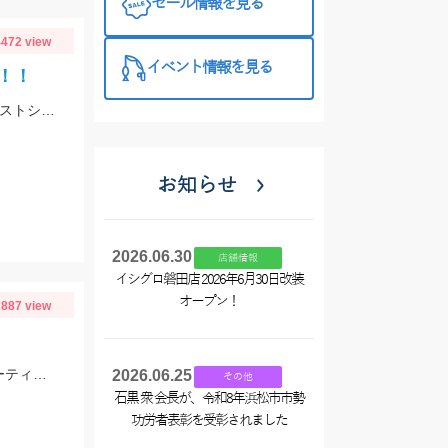
セール情報を見る
472 view
イベント情報を見る
！！
スタッフ村松がマゴチを釣りました。ヒットルアーはDUOのドラッグメタルキャストショット30gのイワシカラー。
お知らせ
2026.06.30
店舗情報
イシグロ磐田店 2026年6月30日改装
オープン！
887 view
スタッフ村松の釣果です。ヒットルアーはダイワのショアラインシャイナーZバーティス80Sのゴールドカラー。
2026.06.25
その他
石黒 衆 会長が、令和8年浜松市市勢
功労者表彰を受彰されました