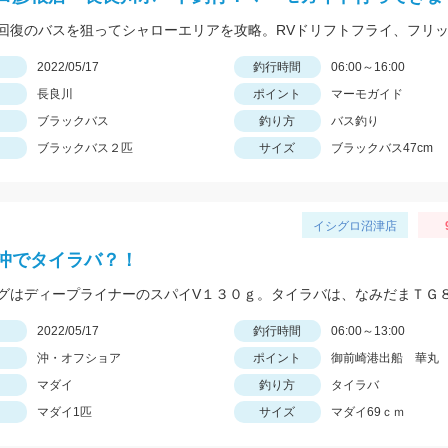
日
2022/05/17
釣行時間
06:00～16:00
長良川
ポイント
マーモガイド
ブラックバス
釣り方
バス釣り
ブラックバス２匹
サイズ
ブラックバス47cm
イシグロ沼津店
沖でタイラバ？！
日
2022/05/17
釣行時間
06:00～13:00
沖・オフショア
ポイント
御前崎港出船 華丸
マダイ
釣り方
タイラバ
マダイ1匹
サイズ
マダイ69ｃｍ