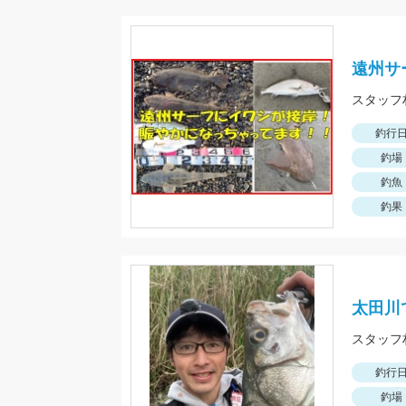
遠州サ
釣行
釣場
釣魚
釣果
太田川
釣行
釣場