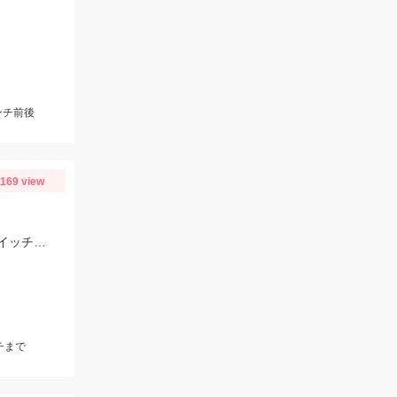
ンチ前後
1169 view
伊勢湾ジギング青物釣れてます！ヒットジグはCBONEのZ4・XS、ハヤブサのスイッチなどなど！
チまで