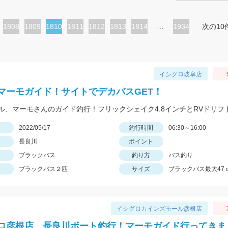
ペ
1808
ペ
1809
カ
1810
ペ
1811
ペ
1812
ペ
1813
ペ
1814
…
1934
次の10
ー
ー
レ
ー
ー
ー
ー
ジ
ジ
ン
ジ
ジ
ジ
ジ
ト
イシグロ岐阜店
ペ
マーモガイド！サイトでデカバスGET！
ー
ジ
日
2022/05/17
釣行時間
06:30～16:00
長良川
ポイント
ブラックバス
釣り方
バス釣り
ブラックバス２匹
サイズ
ブラックバス最大47
イシグロカインズモール彦根店
ロ彦根店 長良川ボート釣行！マーモガイド行ってきま