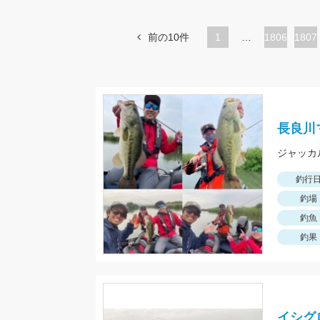
前の10件
1
…
ペ
1806
ペ
1807
ー
ー
ジ
ジ
長良川
釣行
釣場
釣魚
釣果
イシグ