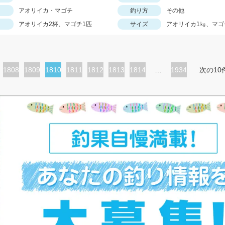
アオリイカ・マゴチ
釣り方
その他
アオリイカ2杯、マゴチ1匹
サイズ
アオリイカ1㎏、マゴ
ペ
1808
ペ
1809
カ
1810
ペ
1811
ペ
1812
ペ
1813
ペ
1814
…
1934
次の10
ー
ー
レ
ー
ー
ー
ー
ジ
ジ
ン
ジ
ジ
ジ
ジ
ト
ペ
ー
ジ