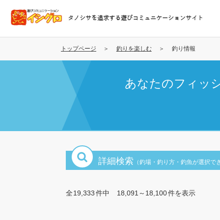
メ
イ
タノシサを追求する遊びコミュニケーションサイト
ン
コ
ン
トップページ
釣りを楽しむ
釣り情報
テ
ン
あなたのフィッ
ツ
に
移
動
詳細検索
（釣場・釣り方・釣魚が選択で
全
19,333
件中
18,091～18,100
件を表示