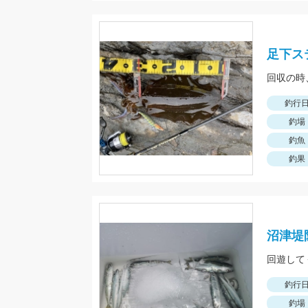
足下ス
回収の時
釣行
釣場
釣魚
釣果
沼津堤
釣行
釣場