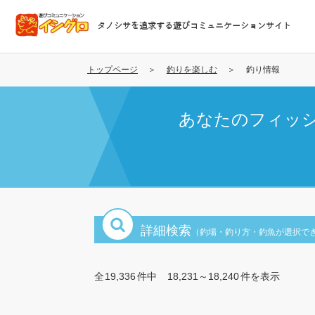
メ
イ
タノシサを追求する遊びコミュニケーションサイト
ン
コ
ン
トップページ
釣りを楽しむ
釣り情報
テ
ン
あなたのフィッ
ツ
に
移
動
詳細検索
（釣場・釣り方・釣魚が選択で
全
19,336
件中
18,231～18,240
件を表示