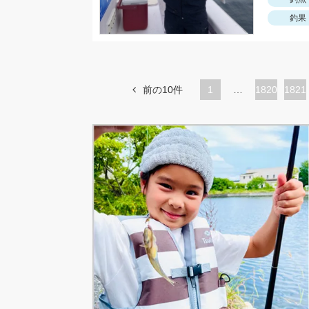
釣果
前の10件
1
…
ペ
1820
ペ
1821
ー
ー
ジ
ジ