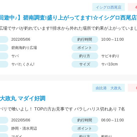
イシグロ西尾店
4
回遊中♪】碧南調査!盛り上がってます!☆イシグロ西尾
広場でサバが釣れています!!排水から外れた場所で釣果が上がっていまし
日
2022/05/06
釣行時間
10:00～11:00
碧南海釣り広場
ポイント
サバ
釣り方
サビキ釣り
サバたくさん!
サイズ
サバ10cm
由比港 大政丸
 大政丸 マダイ好調
バリで喰いよし！ TOPの方お見事です バラしハリス切れあり 7名
日
2022/05/06
釣行時間
06:00～11:00
静岡・清水周辺
ポイント
マダイ
釣り方
船釣り