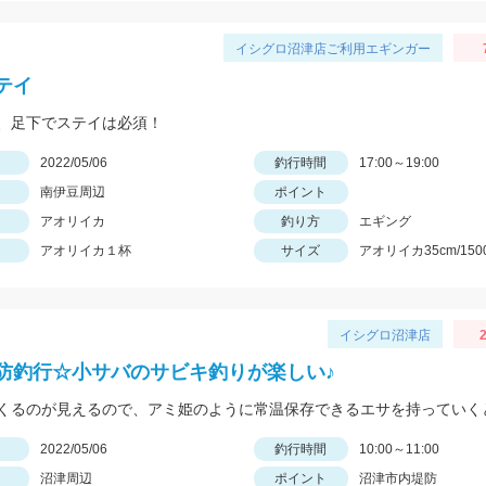
イシグロ沼津店ご利用エギンガー
テイ
、足下でステイは必須！
日
2022/05/06
釣行時間
17:00～19:00
南伊豆周辺
ポイント
アオリイカ
釣り方
エギング
アオリイカ１杯
サイズ
アオリイカ35cm/150
イシグロ沼津店
2
防釣行☆小サバのサビキ釣りが楽しい♪
日
2022/05/06
釣行時間
10:00～11:00
沼津周辺
ポイント
沼津市内堤防