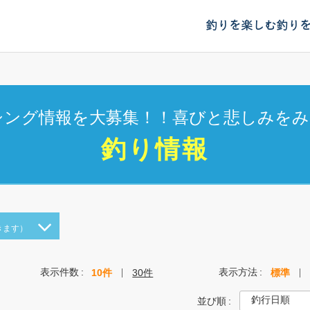
釣りを楽しむ
釣り
シング情報を大募集！！喜びと悲しみをみ
釣り情報
きます）
表示件数
表示方法
10件
30件
標準
並び順