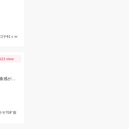
マゴチ61ｃｍ
623 view
釣ったサカナはすぐに締めず 港に着いてから血抜き 神経締めをしますので 旨さ 食感が違い過ぎますッ(^-^)
ラサ70㌢前