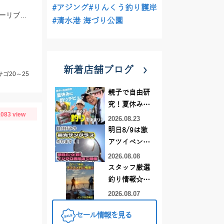
#アジング
#りんくう釣り護岸
時合いは短いですが明け方のタイミングでイサキ狙えます。Tsulinoメタルランナーリブート30ｇを使用。
#清水港 海づり公園
新着店舗ブログ
サゴ20～25
親子で自由研
究！夏休みに
083 view
釣りデビュー
2026.08.23
明日8/9は激
アツイベント
日！！！～オ
2026.08.08
ーダー偏光グ
スタッフ厳選
ラス受注会～
釣り情報☆彡
連休は何釣り
2026.08.07
に行こう
セール情報を見る
♪【イシグロ