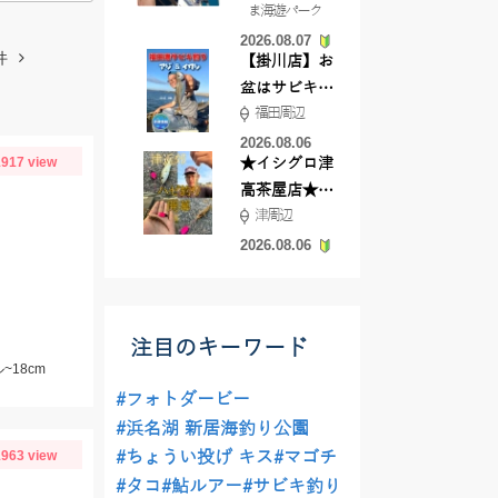
ま海遊パーク
根店
2026.08.07
件
【掛川店】お
盆はサビキ釣
福田周辺
りいきません
か?
2026.08.06
917 view
★イシグロ津
高茶屋店★津
津周辺
近郊ハゼ釣れ
てます！
2026.08.06
注目のキーワード
~18cm
#フォトダービー
#浜名湖 新居海釣り公園
963 view
#ちょうい投げ キス
#マゴチ
#タコ
#鮎ルアー
#サビキ釣り