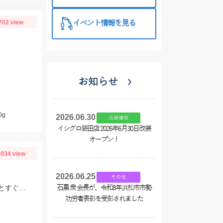
西尾店】
702 view
イベント情報を見る
お知らせ
0g
2026.06.30
店舗情報
イシグロ磐田店 2026年6月30日改装
オープン！
034 view
2026.06.25
その他
回遊してくるのが見えるので、アミ姫のように常温保存できるエサを持っていくとすぐに狙えます♪
石黒 衆 会長が、令和8年浜松市市勢
功労者表彰を受彰されました