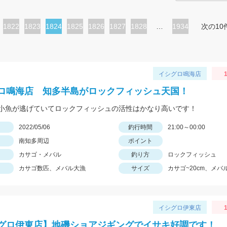
ペ
1822
ペ
1823
カ
1824
ペ
1825
ペ
1826
ペ
1827
ペ
1828
…
1934
次の10
ー
ー
レ
ー
ー
ー
ー
ジ
ジ
ン
ジ
ジ
ジ
ジ
ト
イシグロ鳴海店
1
ペ
ロ鳴海店 知多半島がロックフィッシュ天国！
ー
小魚が逃げていてロックフィッシュの活性はかなり高いです！
ジ
日
2022/05/06
釣行時間
21:00～00:00
南知多周辺
ポイント
カサゴ・メバル
釣り方
ロックフィッシュ
カサゴ数匹、メバル大漁
サイズ
カサゴ~20cm、メバル
イシグロ伊東店
1
グロ伊東店】地磯ショアジギングでイサキ好調です！