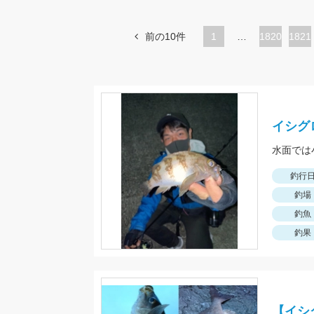
前の10件
1
…
ペ
1820
ペ
1821
ー
ー
ジ
ジ
イシグ
水面では
釣行
釣場
釣魚
釣果
【イシ