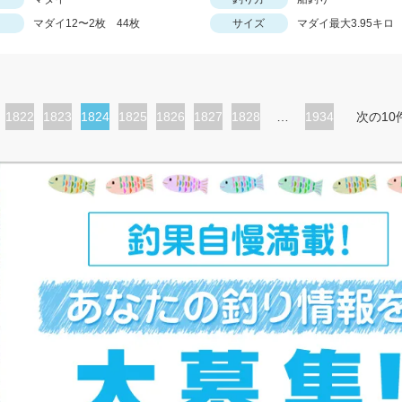
マダイ12〜2枚 44枚
サイズ
マダイ最大3.95キロ
ペ
1822
ペ
1823
カ
1824
ペ
1825
ペ
1826
ペ
1827
ペ
1828
…
1934
次の10
ー
ー
レ
ー
ー
ー
ー
ジ
ジ
ン
ジ
ジ
ジ
ジ
ト
ペ
ー
ジ