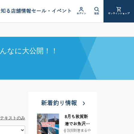
を知る
店舗情報
セール・イベント
ログイン
検索
オンラインショップ
んなに大公開！！
新着釣り情報
8月も敦賀新
テキストのみ
港でお魚沢山
敦賀新港 まるや
♪ イシグロ彦