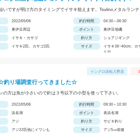
日
2022/05/06
釣行時間
04:30～06:30
東伊豆周辺
ポイント
東伊豆地磯
イサキ・カサゴ
釣り方
ショアジギング
イサキ2匹、カサゴ2匹
サイズ
イサキ36~40cm、カ
ｃｍ
イシグロ浜松入野店
1
☆釣り場調査行ってきました☆
ンの方は魚が小さいので針は３号以下の小型を使って下さい。
日
2022/05/06
釣行時間
09:30～10:30
浜名湖
ポイント
表浜名湖
アジ
釣り方
サビキ釣り
アジ22匹他にイワシも
サイズ
アジ5㎝前後