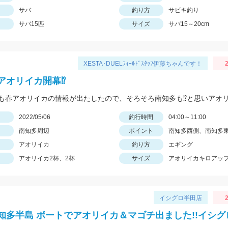
サバ
釣り方
サビキ釣り
サバ15匹
サイズ
サバ15～20cm
XESTA･DUELﾌｨｰﾙﾄﾞｽﾀｯﾌ伊藤ちゃんです！
アオリイカ開幕⁉️
日
2022/05/06
釣行時間
04:00～11:00
南知多周辺
ポイント
南知多西側、南知多
アオリイカ
釣り方
エギング
アオリイカ2杯、2杯
サイズ
アオリイカキロアッ
イシグロ半田店
2
!!知多半島 ボートでアオリイカ＆マゴチ出ました!!イシ