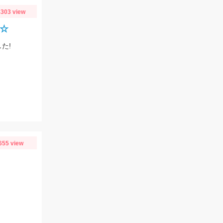
303 view
店☆
た!
655 view