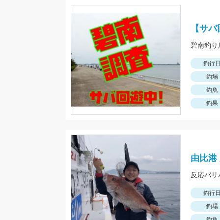
【サバ
碧南釣り
釣行
釣場
釣魚
釣果
由比港
反応バリ
釣行
釣場
釣魚