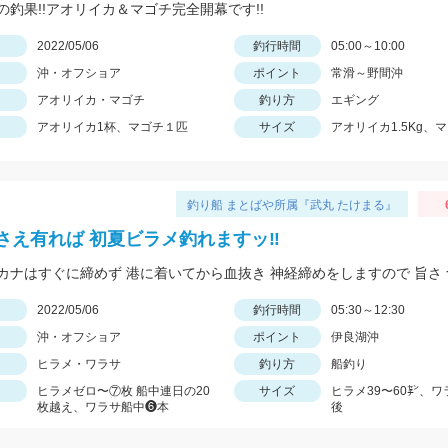
の釣果!!アオリイカ＆マゴチ完全開幕です!!
日
2022/05/06
釣行時間
05:00～10:00
沖・オフショア
ポイント
常滑～野間沖
アオリイカ・マゴチ
釣り方
エギング
アオリイカ1杯、マゴチ１匹
サイズ
アオリイカ1.5Kg、
釣り船 まとばや所属『武丸 たけまる』
さえ有れば 初夏ビラメ釣れますッ‼︎
日
2022/05/06
釣行時間
05:30～12:30
沖・オフショア
ポイント
伊良湖沖
ヒラメ・ワラサ
釣り方
船釣り
ヒラメゼロ〜⑦枚 船中連日の20
サイズ
ヒラメ39〜60㌢、ワ
枚越え、ワラサ船中❻本
後