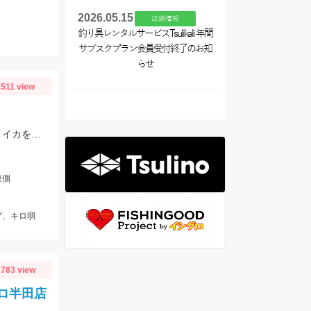
2026.05.15
店舗情報
釣り具レンタルサービスTsulikali 年間
サブスクプラン会員受付終了のお知
らせ
2511 view
愛知県でも春アオリイカの情報が出たしたので、そろそろ南知多も⁉️と思いアオリイカを狙いに行ってきました！
東側
プ、キロ弱
783 view
グロ半田店