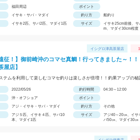
福田周辺
ポイント
イサキ・サバ・マダイ
釣り方
船釣り
イサキ2匹、サバ2匹、マダイ1匹
サイズ
イサキ25cm前後、サ
m、マダイ30cm程度
イシグロ津高茶屋店
1
遠征！】御前崎沖のコマセ真鯛！行ってきました～！！
茶屋店】
ステムを利用して楽しむコマセ釣りは楽しさが倍増！！釣果アップの秘
日
2022/05/26
釣行時間
04:30～12:00
沖・オフショア
ポイント
アジ・イサキ・サバ・マダイ
釣り方
その他
アジ５匹、イサキ４匹、サバ10
サイズ
アジ40～20㎝、イサ
本、マダイ1匹
バ50㎝、マダイ30㎝