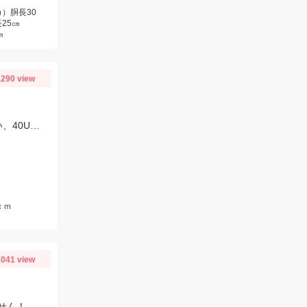
）胴長30
25㎝
㎝
290 view
朝はティムコ、野良ネズミで30UP！その後、OSP、サイコラバーをサイトで使い、40UPをGETしました！
ｃｍ
041 view
せん！