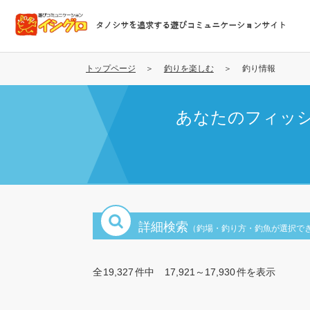
メ
イ
タノシサを追求する遊びコミュニケーションサイト
ン
コ
ン
トップページ
釣りを楽しむ
釣り情報
テ
ン
あなたのフィッ
ツ
に
移
動
詳細検索
（釣場・釣り方・釣魚が選択で
全
19,327
件中
17,921～17,930
件を表示