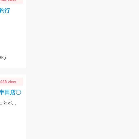
342 view
釣行
8Kg
038 view
ロ半田店〇
上手い人はオバマリグで連発していましたが、オモリグの方が簡単に数を伸ばすことが出来ました!! オモリグ×スイスイドロッパーが大当たり!!