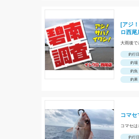
[アジ
ロ西尾
大雨後で
釣行
釣場
釣魚
釣果
コマセ
コマセは
釣行