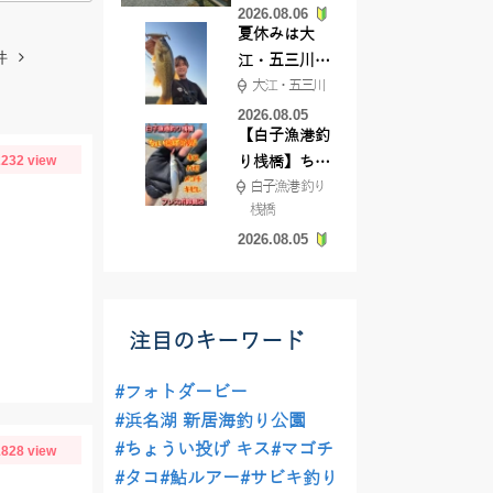
2026.08.06
てきました
夏休みは大
件
江・五三川で
大江・五三川
バスフィッシ
ング♪
2026.08.05
【白子漁港釣
232 view
り桟橋】ちょ
白子漁港 釣り
い投げ釣りが
桟橋
絶好調!キスや
2026.08.05
ハゼが簡単に
釣れますよ💛
注目のキーワード
#フォトダービー
#浜名湖 新居海釣り公園
#ちょうい投げ キス
#マゴチ
828 view
#タコ
#鮎ルアー
#サビキ釣り