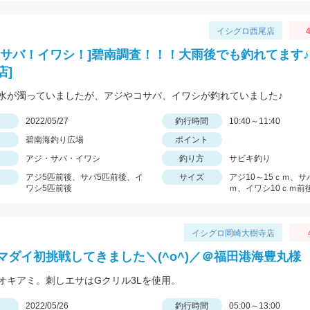
イシグロ西尾店
4
！サバ！イワシ！]碧南調査！！！大雨後でも釣れてます♪
店]
水が濁っていましたが、アジやコサバ、イワシが釣れていました♪
日
2022/05/27
釣行時間
10:40～11:40
碧南海釣り広場
ポイント
アジ・サバ・イワシ
釣り方
サビキ釣り
アジ5匹前後、サバ5匹前後、イ
サイズ
アジ10～15ｃｍ、サバ
ワシ5匹前後
ｍ、イワシ10ｃｍ前
イシグロ岡崎大樹寺店
マダイ初挑戦してきました＼(^o^)／＠福田港海豊丸様
オキアミ。刺しエサはGクリル3Lを使用。
日
2022/05/26
釣行時間
05:00～13:00