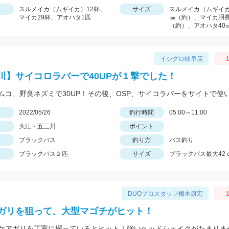
スルメイカ（ムギイカ）12杯、
サイズ
スルメイカ（ムギイカ
マイカ29杯、アオハタ1匹
㎝（約）、マイカ胴長
（約）、アオハタ40
イシグロ岐阜店
1
川】サイコロラバーで40UPが１撃でした！
日
2022/05/26
釣行時間
05:00～11:00
大江・五三川
ポイント
ブラックバス
釣り方
バス釣り
ブラックバス２匹
サイズ
ブラックバス最大42
DUOプロスタッフ橋本康宏
1
ガリを狙って、大型マゴチがヒット！
ケアガリを丁寧に探っているとヒット！強いヘッドシェイクがたまりま