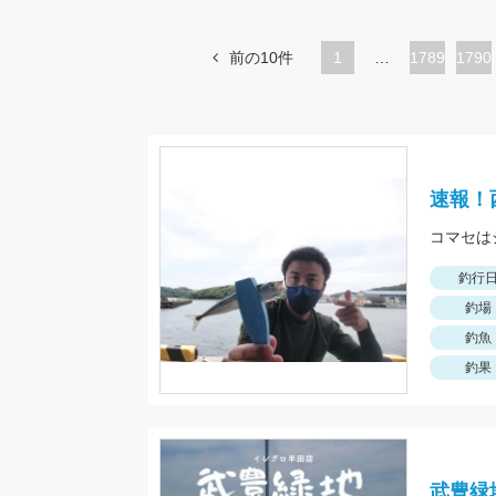
前の10件
1
…
ペ
1789
ペ
1790
ー
ー
ジ
ジ
速報！
コマセは
釣行
釣場
釣魚
釣果
武豊緑