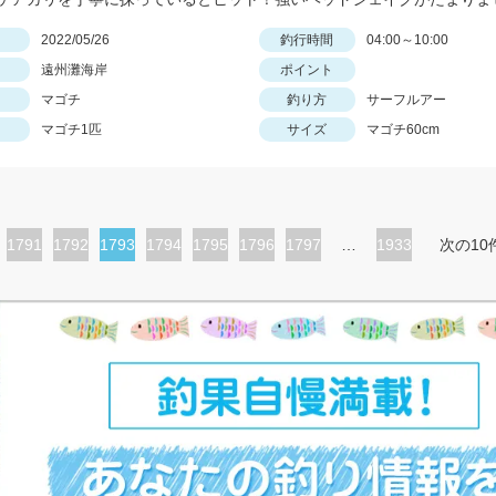
日
2022/05/26
釣行時間
04:00～10:00
遠州灘海岸
ポイント
マゴチ
釣り方
サーフルアー
マゴチ1匹
サイズ
マゴチ60cm
ペ
1791
ペ
1792
カ
1793
ペ
1794
ペ
1795
ペ
1796
ペ
1797
…
1933
次の10
ー
ー
レ
ー
ー
ー
ー
ジ
ジ
ン
ジ
ジ
ジ
ジ
ト
ペ
ー
ジ