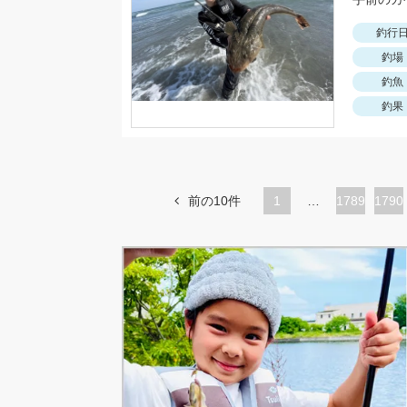
釣行
釣場
釣魚
釣果
前の10件
1
…
ペ
1789
ペ
1790
ー
ー
ジ
ジ