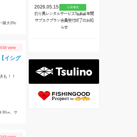
2026.05.15
店舗情報
釣り具レンタルサービスTsulikali 年間
サブスクプラン会員受付終了のお知
バ最大35c
らせ
030 view
【イシグ
訣も！！
キ30㎝、サ