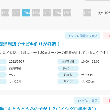
ペ
1791
ペ
1792
カ
1793
ペ
1794
ペ
1795
ペ
1796
ペ
1797
…
1933
次の10
ー
ー
レ
ー
ー
ー
ー
ジ
ジ
ン
ジ
ジ
ジ
ジ
ト
イシグロ岡崎大樹寺店
2
ペ
西浦周辺でサビキ釣りが好調！
ー
シロメを使用！針は４号！20㎝オーバーの良型が釣れているようです！
ジ
日
2022/05/27
釣行時間
10:00～12:00
西浦周辺
ポイント
サバ
釣り方
サビキ釣り
サバ10尾
サイズ
サバ20cm
イシグロ半田店
1
地にもとうとうあの子が！？〇イシグロ半田店〇