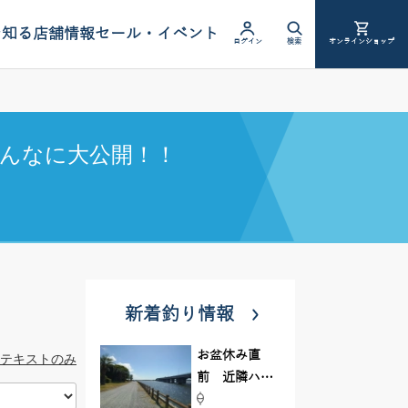
を知る
店舗情報
セール・イベント
ログイン
検索
オンラインショップ
んなに大公開！！
新着釣り情報
お盆休み直
テキストのみ
前 近隣ハゼ
釣り場調査し