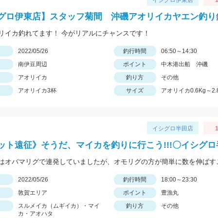
イシグロ伊東店
1
グロ伊東店】スタッフ菊間 沖磯アオリイカヤエン釣り
リイカ釣れてます！ 今がリアルにチャンスです！
日
2022/05/26
釣行時間
06:50～14:30
南伊豆周辺
ポイント
中木港出船 沖磯
アオリイカ
釣り方
その他
アオリイカ3杯
サイズ
アオリイカ0.6Kg～2.
イシグロ半田店
1
ット遠征》そうだ、マイカを釣りに行こう!!!〇イシグ
日
2022/05/26
釣行時間
18:00～23:30
敦賀エリア
ポイント
豊漁丸
スルメイカ（ムギイカ）・マイ
釣り方
その他
カ・アオハタ