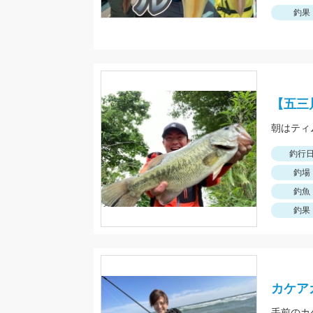
釣果
【五三
釣行
釣場
釣魚
釣果
カケア
手前のカ