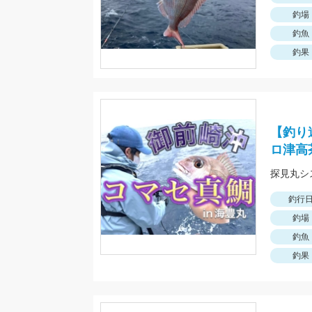
釣場
釣魚
釣果
【釣り
ロ津高
探見丸シ
釣行
釣場
釣魚
釣果