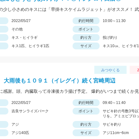
日
2022/05/27
釣行時間
10:00～11:30
その他
ポイント
キス・ヒイラギ
釣り方
投げ釣り
キス1匹、ヒイラギ1匹
サイズ
キス10㎝、ヒイラギ1
みつやくる
2
 大雨後も１０９１（イレグイ）続く宮崎周辺
日
2022/05/27
釣行時間
09:40～11:40
吉良サンライズパーク
ポイント
サビキ針の号数3号以
リを。アミエビブロ
アジ
釣り方
サビキ釣り
アジ140匹
サイズ
アジ11cm~6cm