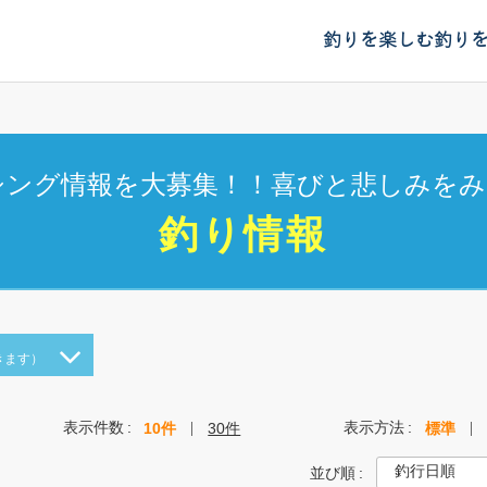
釣りを楽しむ
釣り
シング情報を大募集！！喜びと悲しみをみ
釣り情報
きます）
表示件数
表示方法
10件
30件
標準
並び順