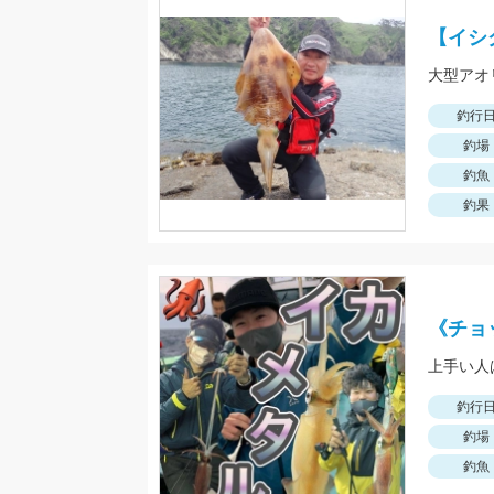
【イシ
大型アオ
釣行
釣場
釣魚
釣果
《チョ
釣行
釣場
釣魚