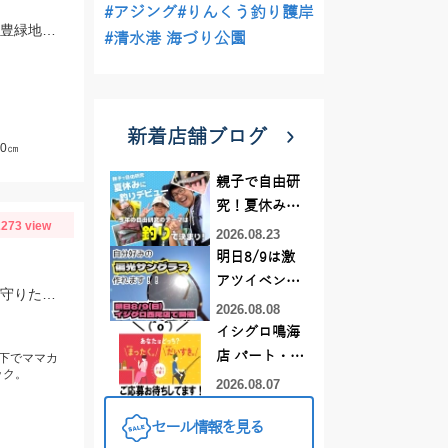
#アジング
#りんくう釣り護岸
この時期の少し小さめのキスには「早掛キスケイムラジェット」がオススメ！ 武豊緑地でも小型ですがキスが釣れ始めました！皆さんも是非、チャレンジしてみてください！！
#清水港 海づり公園
新着店舗ブログ
0㎝
親子で自由研
究！夏休みに
273 view
釣りデビュー
2026.08.23
明日8/9は激
アツイベント
海の恵みに感謝。頭、内臓取って冷凍後カラ揚げ予定。 爆釣がいつまで続くか見守りたい。
日！！！～オ
2026.08.08
ーダー偏光グ
イシグロ鳴海
ラス受注会～
店 パート・ア
下でママカ
ック。
ルバイトスタ
2026.08.07
ッフまだまだ
セール情報を見る
募集中！