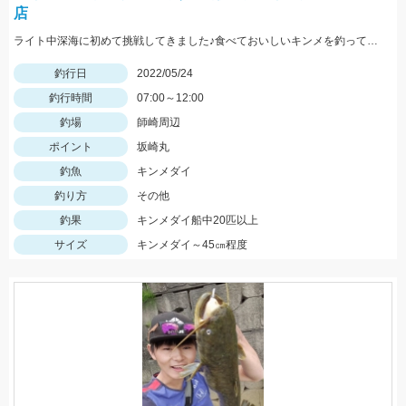
店
ライト中深海に初めて挑戦してきました♪食べておいしいキンメを釣ってみてはいかがでしょうか？ 水深300～400ｍで仕掛けは5～8本針のライト中深海用胴突き仕掛けに250号のオモリを使用しました
釣行日
2022/05/24
釣行時間
07:00～12:00
釣場
師崎周辺
ポイント
坂崎丸
釣魚
キンメダイ
釣り方
その他
釣果
キンメダイ船中20匹以上
サイズ
キンメダイ～45㎝程度