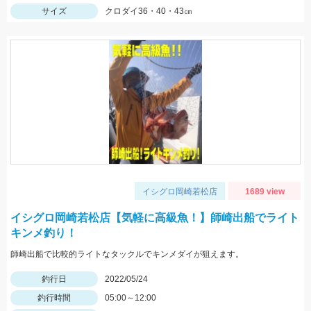
サイズ
クロダイ36・40・43㎝
イシグロ岡崎若松店
1689 view
イシグロ岡崎若松店【気軽に高級魚！】師崎出船でライト
キンメ釣り！
師崎出船で比較的ライトなタックルでキンメダイが狙えます。
釣行日
2022/05/24
釣行時間
05:00～12:00