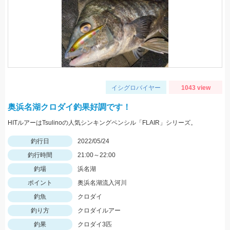
イシグロバイヤー
1043 view
奥浜名湖クロダイ釣果好調です！
HITルアーはTsulinoの人気シンキングペンシル「FLAIR」シリーズ。
釣行日
2022/05/24
釣行時間
21:00～22:00
釣場
浜名湖
ポイント
奥浜名湖流入河川
釣魚
クロダイ
釣り方
クロダイルアー
釣果
クロダイ3匹