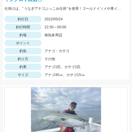
仕掛けは、‘‘うなぎアナゴぶっこみ仕掛‘‘を使用！ゴールドイソメや青イソメの房掛けがオススメ‼
釣行日
2022/05/24
釣行時間
22:30～00:00
釣場
南知多周辺
ポイント
釣魚
アナゴ・カサゴ
釣り方
その他
釣果
アナゴ1匹、カサゴ1匹
サイズ
アナゴ40㎝、カサゴ15㎝