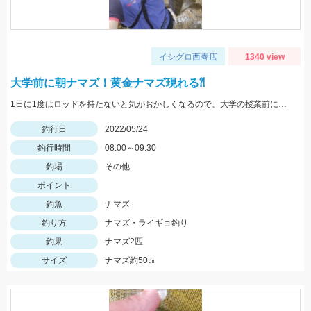
イシグロ西春店
1340 view
大学前に朝ナマズ！黄金ナマズ現れる⁈
1日に1度はロッドを持たないと気がおかしくなるので、大学の授業前にナマズと遊んできました。
釣行日
2022/05/24
釣行時間
08:00～09:30
釣場
その他
ポイント
釣魚
ナマズ
釣り方
ナマズ・ライギョ釣り
釣果
ナマズ2匹
サイズ
ナマズ約50㎝