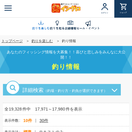
メ
イ
ショップ
ログイン
ン
コ
ン
釣りを楽しむ
釣りを知る
店舗情報
セール・イベント
テ
トップページ
釣りを楽しむ
釣り情報
ン
ツ
あなたのフィッシング情報を大募集！！喜びと悲しみをみんなに大公
に
開！！
移
釣り情報
動
詳細検索
（釣場・釣り方・釣魚が選択できます）
全
19,328
件中
17,971～17,980
件を表示
10件
30件
表示件数