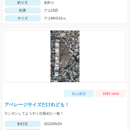
釣り方
友釣り
釣果
アユ25匹
サイズ
アユMAX16㎝
松山基宏
1081 view
アベレージサイズだけれども！
ランガンしてようやく仕留めた一枚！
釣行日
2022/05/24