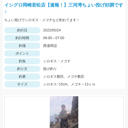
イシグロ岡崎若松店【速報！】三河湾ちょい投げ好調です
♪
ちょい投げでシロギス・メゴチなど釣れてます！
釣行日
2022/05/24
釣行時間
06:00～07:00
釣場
西浦周辺
ポイント
釣魚
シロギス・メゴチ
釣り方
投げ釣り
釣果
シロギス数匹、メゴチ数匹
サイズ
シロギス~15cm、メゴチ～13ｃｍ