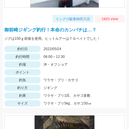
イシグロ駿東柿田川店
1603 view
御前崎ジギング釣行！本命のカンパチは…？
ジグは150ｇ前後を使用。ヒットルアーはＴＧベイトでした！
釣行日
2022/05/24
釣行時間
06:00～12:30
釣場
沖・オフショア
ポイント
釣魚
ワラサ・ブリ・カサゴ
釣り方
ジギング
釣果
ワラサ・ブリ1匹、カサゴ多数
サイズ
ワラサ・ブリ5kg、カサゴ30㎝