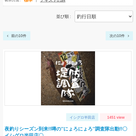
標準
テキストのみ
表示方法
並び順
前の10件
次の10件
イシグロ半田店
1451 view
夜釣りシーズン到来!!噂の‘‘にょろにょろ‘‘調査隊出動!!〇
イシグロ半田店〇