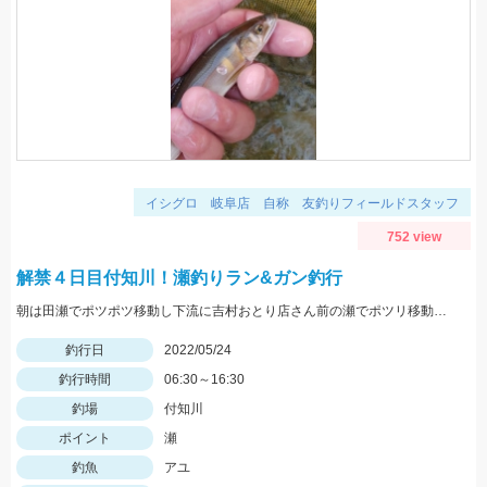
イシグロ 岐阜店 自称 友釣りフィールドスタッフ
752 view
解禁４日目付知川！瀬釣りラン&ガン釣行
朝は田瀬でポツポツ移動し下流に吉村おとり店さん前の瀬でポツリ移動し上流いなりはし下流の瀬の中でポツポツσ(^_^;)
釣行日
2022/05/24
釣行時間
06:30～16:30
釣場
付知川
ポイント
瀬
釣魚
アユ