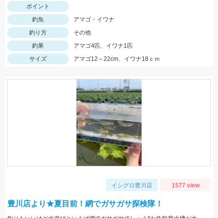
ポイント
釣魚
アマゴ・イワナ
釣り方
その他
釣果
アマゴ4匹、イワナ1匹
サイズ
アマゴ12～22cm、イワナ18ｃｍ
イシグロ豊川店
1577 view
豊川店より★夏目前！網でガサガサ探検隊！