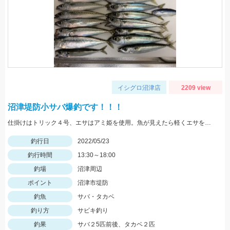
イシグロ沼津店
2209 view
沼津堤防小サバ爆釣です！！！
仕掛けはトリック４号、エサはアミ姫を使用。魚が見えたら軽くエサを撒いて、仕掛けをたらせば入れ食いでした。
釣行日
2022/05/23
釣行時間
13:30～18:00
釣場
沼津周辺
ポイント
沼津市堤防
釣魚
サバ・タカベ
釣り方
サビキ釣り
釣果
サバ２5匹前後、タカベ２匹