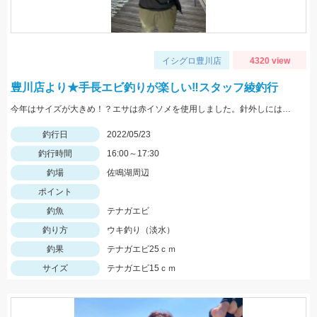
イシグロ豊川店
4320 view
豊川店より★手長エビ釣りが楽しい‼スタッフ綾釣行
今年はサイズが大きめ！？エサは赤イソメを使用しました。針外しにはフォーセップがあると鋏まれずにすみますよ！
釣行日
2022/05/23
釣行時間
16:00～17:30
釣場
佐鳴湖周辺
ポイント
釣魚
テナガエビ
釣り方
ウキ釣り（淡水）
釣果
テナガエビ25ｃｍ
サイズ
テナガエビ15ｃｍ