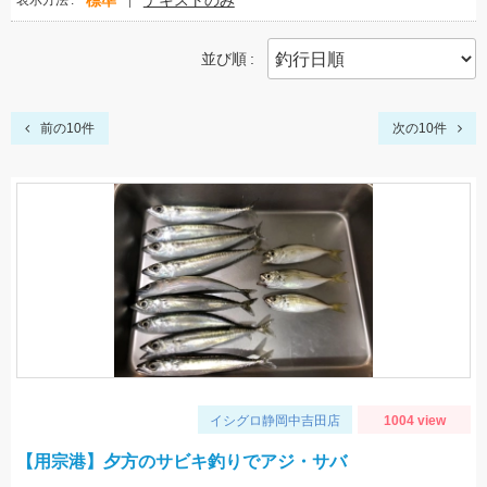
標準
テキストのみ
表示方法
並び順
前の10件
次の10件
イシグロ静岡中吉田店
1004 view
【用宗港】夕方のサビキ釣りでアジ・サバ