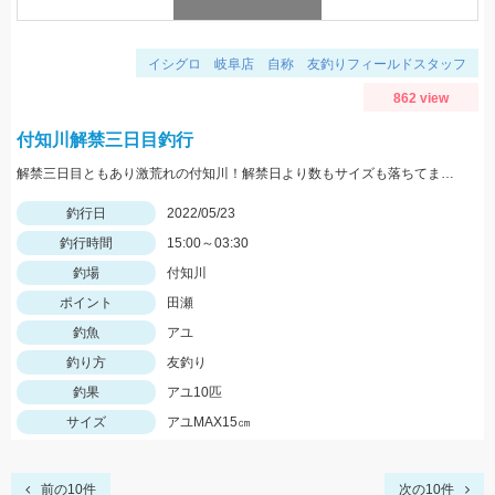
イシグロ 岐阜店 自称 友釣りフィールドスタッフ
862 view
付知川解禁三日目釣行
解禁三日目ともあり激荒れの付知川！解禁日より数もサイズも落ちてますが丁寧に探れば釣れます。四日目も頑張ります！
釣行日
2022/05/23
釣行時間
15:00～03:30
釣場
付知川
ポイント
田瀬
釣魚
アユ
釣り方
友釣り
釣果
アユ10匹
サイズ
アユMAX15㎝
前の10件
次の10件