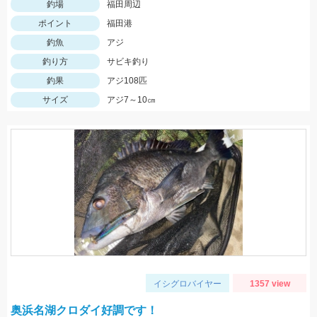
釣場
福田周辺
ポイント
福田港
釣魚
アジ
釣り方
サビキ釣り
釣果
アジ108匹
サイズ
アジ7～10㎝
イシグロバイヤー
1357 view
奥浜名湖クロダイ好調です！