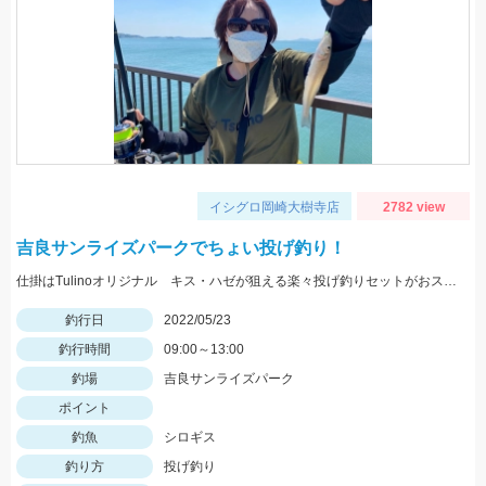
イシグロ岡崎大樹寺店
2782 view
吉良サンライズパークでちょい投げ釣り！
仕掛はTulinoオリジナル キス・ハゼが狙える楽々投げ釣りセットがおススメです！
釣行日
2022/05/23
釣行時間
09:00～13:00
釣場
吉良サンライズパーク
ポイント
釣魚
シロギス
釣り方
投げ釣り