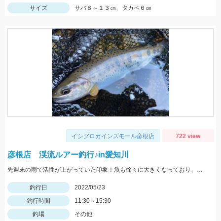
サイズ
サバ８～１３㎝、タカベ６㎝
イシグロカインズモール彦根店
722 view
彦根店 渓流ルアー釣行♪in愛知川
先週末の雨で活性が上がっていた印象！魚も徐々に大きくなっており、まだまだ楽しめそうですよ♪
釣行日
2022/05/23
釣行時間
11:30～15:30
釣場
その他