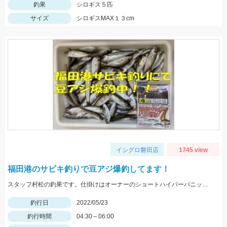
釣果
シロギス５匹
サイズ
シロギスMAX１３cm
イシグロ磐田店
1745 view
福田港のサビキ釣りで豆アジ爆釣してます！
スタッフ村松の釣果です。仕掛けはオーナーのショートハイパーパニック4号を使用し、にアミエビを付けて釣りました。
釣行日
2022/05/23
釣行時間
04:30～06:00