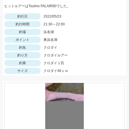
ヒットルアーはTsulino FALAIR80でした。
釣行日
2022/05/23
釣行時間
21:30～22:00
釣場
浜名湖
ポイント
奥浜名湖
釣魚
クロダイ
釣り方
クロダイルアー
釣果
クロダイ１匹
サイズ
クロダイ46ｃｍ