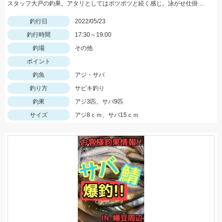
スタッフ大戸の釣果。アタリとしてはポツポツと続く感じ。泳がせ仕掛で青物も狙えるかも。
釣行日
2022/05/23
釣行時間
17:30～19:00
釣場
その他
ポイント
釣魚
アジ・サバ
釣り方
サビキ釣り
釣果
アジ3匹、サバ9匹
サイズ
アジ8ｃｍ、サバ15ｃｍ