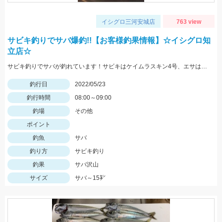
イシグロ三河安城店
763 view
サビキ釣りでサバ爆釣!!【お客様釣果情報】☆イシグロ知
立店☆
サビキ釣りでサバが釣れています！サビキはケイムラスキン4号、エサは冷凍アミエビを使用しました。
釣行日
2022/05/23
釣行時間
08:00～09:00
釣場
その他
ポイント
釣魚
サバ
釣り方
サビキ釣り
釣果
サバ沢山
サイズ
サバ～15㌢