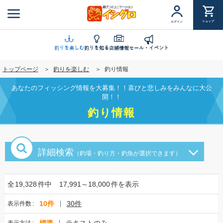
メ
イ
ショップ
ログイン
ン
コ
ン
釣りを楽しむ
釣りを知る
店舗情報
セール・イベント
テ
トップページ
釣りを楽しむ
釣り情報
ン
ツ
あなたのフィッシング情報を大募集！！喜びと悲しみをみんなに大公
に
開！！
移
釣り情報
動
詳細検索
（釣場・釣り方・釣魚が選択できます）
全
19,328
件中
17,991～18,000
件を表示
10件
30件
表示件数