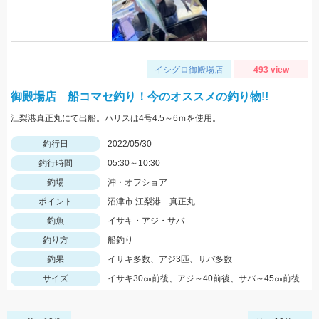
イシグロ御殿場店
493 view
御殿場店 船コマセ釣り！今のオススメの釣り物!!
江梨港真正丸にて出船。ハリスは4号4.5～6ｍを使用。
釣行日
2022/05/30
釣行時間
05:30～10:30
釣場
沖・オフショア
ポイント
沼津市 江梨港 真正丸
釣魚
イサキ・アジ・サバ
釣り方
船釣り
釣果
イサキ多数、アジ3匹、サバ多数
サイズ
イサキ30㎝前後、アジ～40前後、サバ～45㎝前後