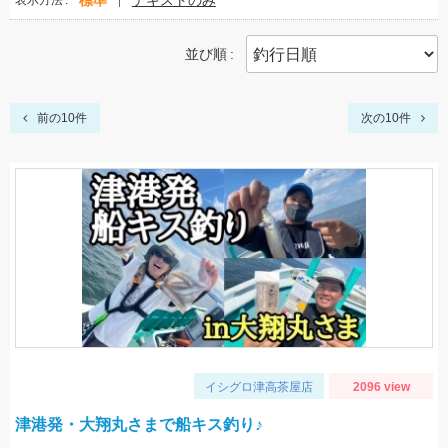
標準
テキストのみ
表示方法
並び順
前の10件
次の10件
イシグロ津高茶屋店
2096 view
津港発・大翔丸さまで船キス釣り♪