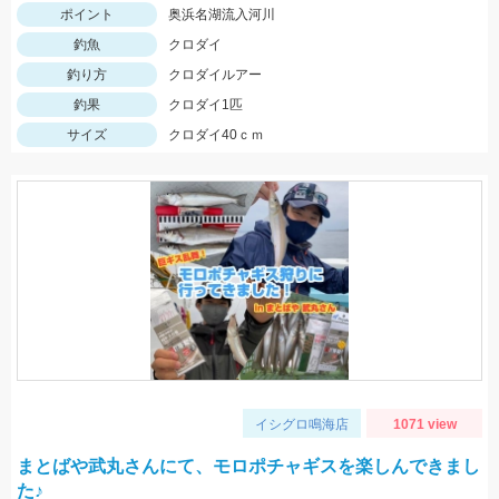
ポイント
奥浜名湖流入河川
釣魚
クロダイ
釣り方
クロダイルアー
釣果
クロダイ1匹
サイズ
クロダイ40ｃｍ
イシグロ鳴海店
1071 view
まとばや武丸さんにて、モロポチャギスを楽しんできまし
た♪