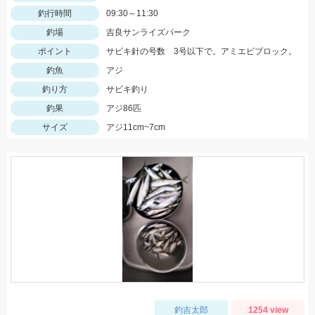
釣行時間
09:30～11:30
釣場
吉良サンライズパーク
ポイント
サビキ針の号数 3号以下で。アミエビブロック。
釣魚
アジ
釣り方
サビキ釣り
釣果
アジ86匹
サイズ
アジ11cm~7cm
釣吉太郎
1254 view