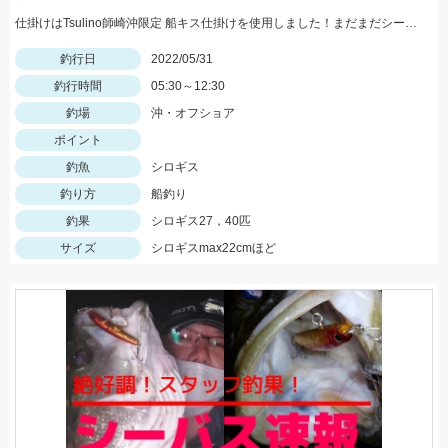
仕掛けはTsulino師崎沖限定 船キス仕掛けを使用しました！まだまだシーズンはこれからですよ～♪
釣行日
2022/05/31
釣行時間
05:30～12:30
釣場
沖・オフショア
ポイント
釣魚
シロギス
釣り方
船釣り
釣果
シロギス27，40匹
サイズ
シロギスmax22cmほど