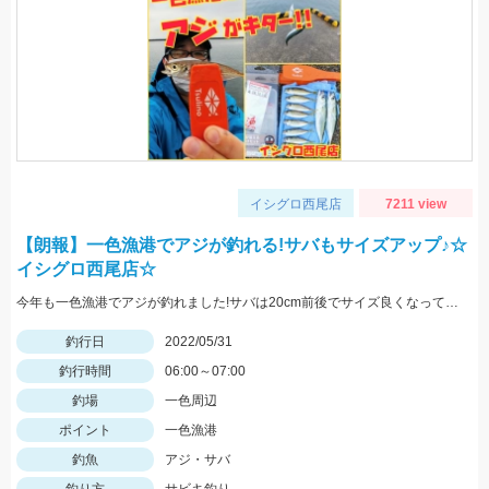
イシグロ西尾店
7211 view
【朗報】一色漁港でアジが釣れる!サバもサイズアップ♪☆
イシグロ西尾店☆
今年も一色漁港でアジが釣れました!サバは20cm前後でサイズ良くなっています!
釣行日
2022/05/31
釣行時間
06:00～07:00
釣場
一色周辺
ポイント
一色漁港
釣魚
アジ・サバ