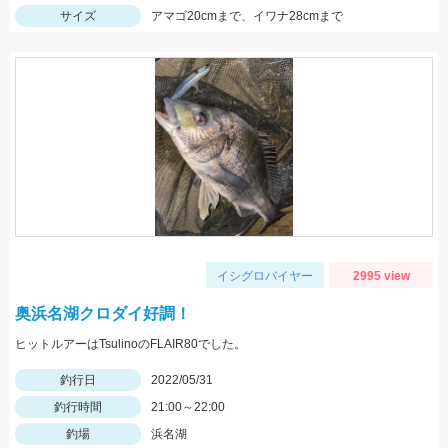
サイズ
アマゴ20cmまで、イワナ28cmまで
イシグロバイヤー
2995 view
奥浜名湖クロダイ好調！
ヒットルアーはTsulinoのFLAIR80でした。
釣行日
2022/05/31
釣行時間
21:00～22:00
釣場
浜名湖