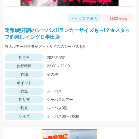
イシグロ半田店
1532 view
速報!絶好調のシーバス!!ランカーサイズも～!？★スタッ
フ釣果!!♪イシグロ半田店
当店ルアー担当者がグットサイズのシーバスを!!
釣行日
2022/05/31
釣行時間
22:00～23:00
釣場
その他
ポイント
釣魚
シーバス
釣り方
シーバスルアー
釣果
シーバス3匹
サイズ
シーバス30～70cm