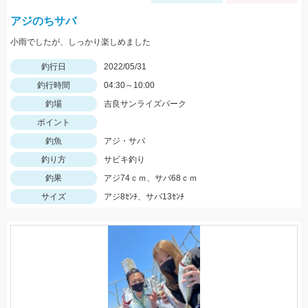
アジのちサバ
小雨でしたが、しっかり楽しめました
釣行日
2022/05/31
釣行時間
04:30～10:00
釣場
吉良サンライズパーク
ポイント
釣魚
アジ・サバ
釣り方
サビキ釣り
釣果
アジ74ｃｍ、サバ68ｃｍ
サイズ
アジ8ｾﾝﾁ、サバ13ｾﾝﾁ