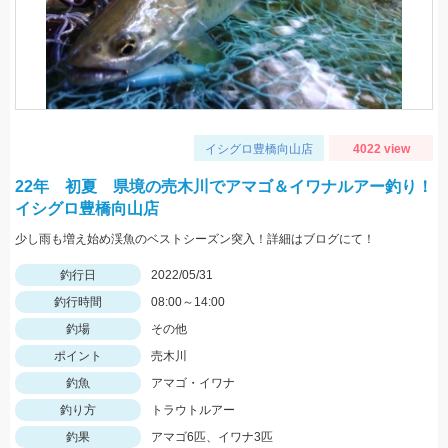
イシグロ豊橋向山店
4022 view
22年 初夏 県境の売木川でアマゴ＆イワナルアー釣り！
イシグロ豊橋向山店
少し雨も増え始め渓魚のベストシーズン突入！詳細はブログにて！
釣行日
2022/05/31
釣行時間
08:00～14:00
釣場
その他
ポイント
売木川
釣魚
アマゴ・イワナ
釣り方
トラウトルアー
釣果
アマゴ6匹、イワナ3匹