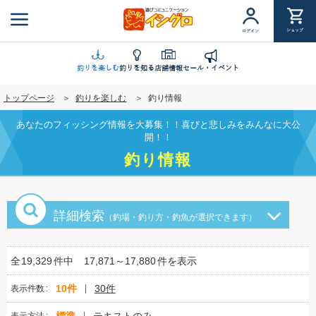
メ
イ
ショップ
ログイン
ン
コ
ン
釣りを楽しむ
釣りを知る
店舗情報
セール・イベント
テ
トップページ
釣りを楽しむ
釣り情報
ン
ツ
あなたのフィッシング情報を大募集！！喜びと悲しみをみんなに大公
に
開！！
移
釣り情報
動
詳細検索
（釣場・釣り方・釣魚が選択できます）
全
19,329
件中
17,871～17,880
件を表示
10件
30件
表示件数