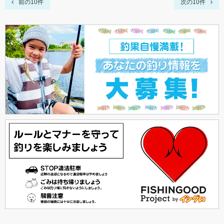
前の10件
次の10件