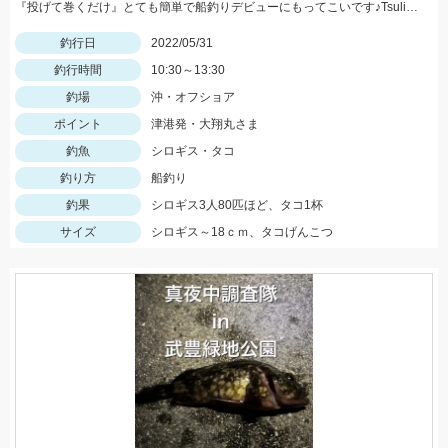
『投げて巻くだけ』とても簡単で船釣りデビューにもってこいです♪Tsulino船キス仕掛けもお忘れなく！
釣行日
2022/05/31
釣行時間
10:30～13:30
釣場
沖・オフショア
ポイント
津港発・大翔丸さま
釣魚
シロギス・タコ
釣り方
船釣り
釣果
シロギス3人80匹ほど、タコ1杯
サイズ
シロギス～18ｃｍ、タコげんこつ