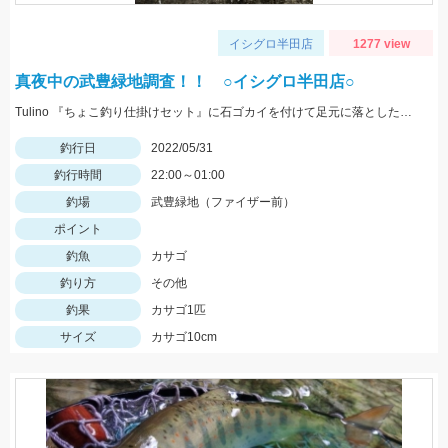
イシグロ半田店
1277 view
真夜中の武豊緑地調査！！ ○イシグロ半田店○
Tulino 『ちょこ釣り仕掛けセット』に石ゴカイを付けて足元に落としたらヒット！
釣行日
2022/05/31
釣行時間
22:00～01:00
釣場
武豊緑地（ファイザー前）
ポイント
釣魚
カサゴ
釣り方
その他
釣果
カサゴ1匹
サイズ
カサゴ10cm