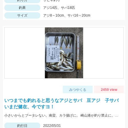
釣り方
サビキ釣り
釣果
アジ14匹、サバ18匹
サイズ
アジ8～10cm、サバ16～20cm
みつやくる
2459 view
いつまでも釣れると思うなアジとサバ 豆アジ 子サバ
いまだ健在、今ですヨ！
小さいからとブータレない。南蛮、カラ揚げに。 崎山港が釣り禁止に。地元の漁師さんの言、最低限のマナーは守りましょう
釣行日
2022/05/31