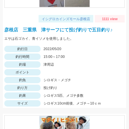
イシグロカインズモール彦根店
1111 view
彦根店 三重県 津サーフにて投げ釣りで五目釣り♪
エサは石ゴカイ、青イソメを使用しました。
釣行日
2022/05/20
釣行時間
15:00～17:00
釣場
津周辺
ポイント
釣魚
シロギス・メゴチ
釣り方
投げ釣り
釣果
シロギス5匹、メゴチ多数
サイズ
シロギス10cm前後、メゴチ～10ｃｍ