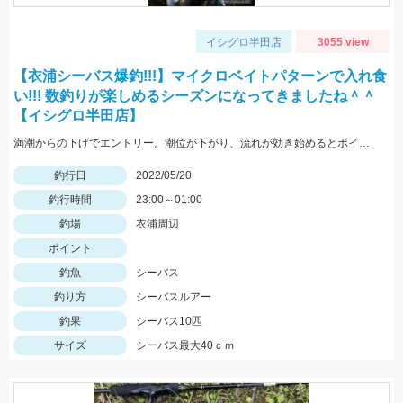
イシグロ半田店
3055 view
【衣浦シーバス爆釣!!!】マイクロベイトパターンで入れ食
い!!! 数釣りが楽しめるシーズンになってきましたね＾＾
【イシグロ半田店】
満潮からの下げでエントリー。潮位が下がり、流れが効き始めるとボイル多数。小型ルアーでスローで巻くと効果的でした。
釣行日
2022/05/20
釣行時間
23:00～01:00
釣場
衣浦周辺
ポイント
釣魚
シーバス
釣り方
シーバスルアー
釣果
シーバス10匹
サイズ
シーバス最大40ｃｍ