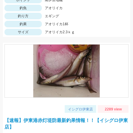
ポイント
南伊豆地磯
釣魚
アオリイカ
釣り方
エギング
釣果
アオリイカ1杯
サイズ
アオリイカ2.3ｋｇ
イシグロ伊東店
2289 view
【速報】伊東港赤灯堤防最新釣果情報！！【イシグロ伊東
店】