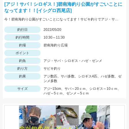
[アジ！サバ！シロギス！]碧南海釣り公園がすごいことに
なってます！！[イシグロ西尾店]
今！碧南海釣り公園がすごいことになってます！サビキ釣りでアジ・サバ・イワシ！ちょい投げでは20ｃｍ越えのシロギス・ハゼ・ゼンメが爆釣中！！
釣行日
2022/05/20
釣行時間
10:30～11:30
釣場
碧南海釣り広場
ポイント
釣魚
アジ・サバ・シロギス・ハゼ・ゼンメ
釣り方
サビキ釣り
釣果
アジ数匹、サバ多数、シロギス4匹、ハゼ多数、ゼ
ンメ多数
サイズ
アジ~15cm、サバ～20ｃｍ、シロギス～10ｃｍ、
ハゼ～5ｃｍ、ゼンメ～5ｃｍ