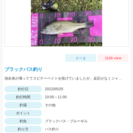
そーま
1108 view
ブラックバス釣り
池全体が濁っててスピナーベイトを投げていましたが、反応がなくジャッカルRVバグ1.5を投げると一投目でヒット！
釣行日
2022/05/20
釣行時間
10:00～11:00
釣場
その他
ポイント
釣魚
ブラックバス・ブルーギル
釣り方
バス釣り