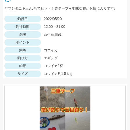
ヤマシタエギ王3.5号でヒット！赤テープ＋地味な布がお気に入りです♪
釣行日
2022/05/20
釣行時間
12:00～21:00
釣場
西伊豆周辺
ポイント
釣魚
コウイカ
釣り方
エギング
釣果
コウイカ1杯
サイズ
コウイカ約1.5ｋｇ