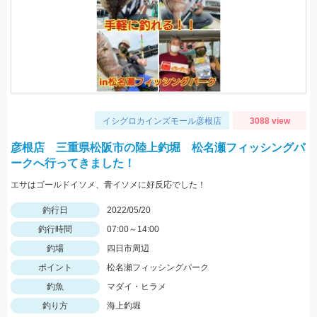
イシグロカインズモール彦根店
3088 view
彦根店 三重県松阪市の陸上釣堀 松名瀬フィッシングパ
ークへ行ってきました！
エサはゴールドイソメ、青イソメに好反応でした！
釣行日
2022/05/20
釣行時間
07:00～14:00
釣場
四日市周辺
ポイント
松名瀬フィッシングパーク
釣魚
マダイ・ヒラメ
釣り方
海上釣堀