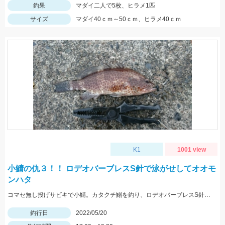
釣果
マダイ二人で5枚、ヒラメ1匹
サイズ
マダイ40ｃｍ～50ｃｍ、ヒラメ40ｃｍ
K1
1001 view
小鯖の仇３！！ ロデオバーブレスS針で泳がせしてオオモ
ンハタ
コマセ無し投げサビキで小鯖。カタクチ鰯を釣り、ロデオバーブレスS針で泳がせしてオオモンハタ２匹ゲット。
釣行日
2022/05/20