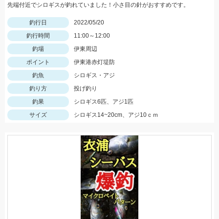
先端付近でシロギスが釣れていました！小さ目の針がおすすめです。
釣行日
2022/05/20
釣行時間
11:00～12:00
釣場
伊東周辺
ポイント
伊東港赤灯堤防
釣魚
シロギス・アジ
釣り方
投げ釣り
釣果
シロギス6匹、アジ1匹
サイズ
シロギス14~20cm、アジ10ｃｍ