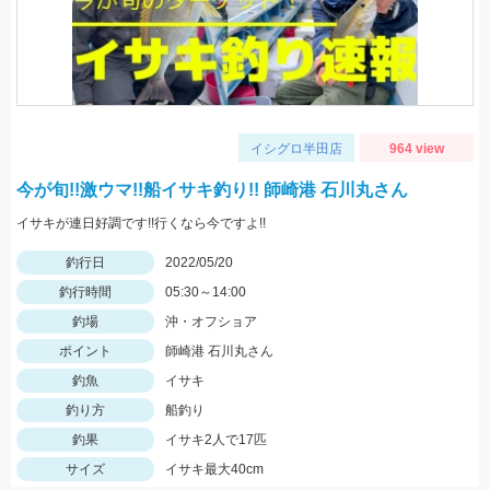
イシグロ半田店
964 view
今が旬!!激ウマ!!船イサキ釣り!! 師崎港 石川丸さん
イサキが連日好調です!!行くなら今ですよ!!
釣行日
2022/05/20
釣行時間
05:30～14:00
釣場
沖・オフショア
ポイント
師崎港 石川丸さん
釣魚
イサキ
釣り方
船釣り
釣果
イサキ2人で17匹
サイズ
イサキ最大40cm