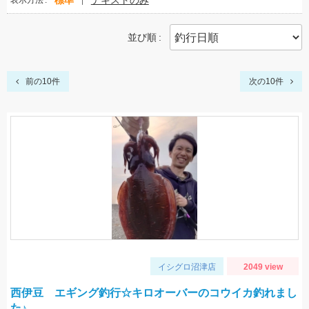
標準
テキストのみ
表示方法
並び順
前の10件
次の10件
イシグロ沼津店
2049 view
西伊豆 エギング釣行☆キロオーバーのコウイカ釣れまし
た♪