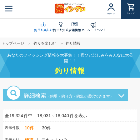
メ
イ
ショップ
ログイン
ン
コ
ン
釣りを楽しむ
釣りを知る
店舗情報
セール・イベント
テ
トップページ
釣りを楽しむ
釣り情報
ン
ツ
あなたのフィッシング情報を大募集！！喜びと悲しみをみんなに大公
に
開！！
移
釣り情報
動
詳細検索
（釣場・釣り方・釣魚が選択できます）
全
19,324
件中
18,031～18,040
件を表示
10件
30件
表示件数