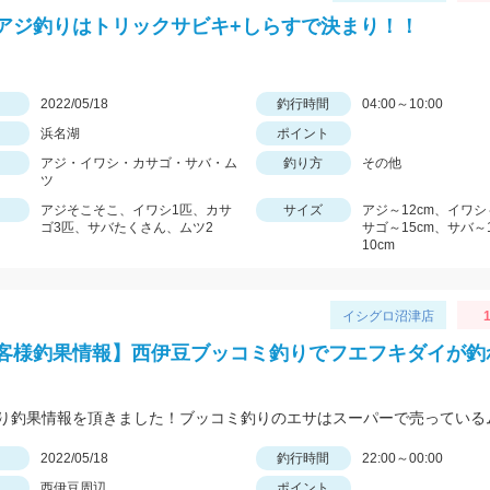
アジ釣りはトリックサビキ+しらすで決まり！！
日
2022/05/18
釣行時間
04:00～10:00
浜名湖
ポイント
アジ・イワシ・カサゴ・サバ・ム
釣り方
その他
ツ
アジそこそこ、イワシ1匹、カサ
サイズ
アジ～12cm、イワシ
ゴ3匹、サバたくさん、ムツ2
サゴ～15cm、サバ～
10cm
イシグロ沼津店
1
様釣果情報】西伊豆ブッコミ釣りでフエフキダイが釣
日
2022/05/18
釣行時間
22:00～00:00
西伊豆周辺
ポイント