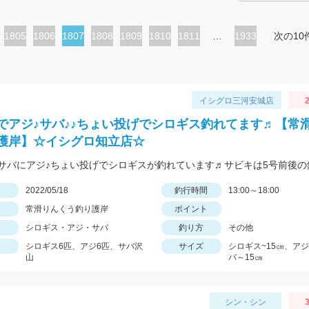
ペ
1805
ペ
1806
カ
1807
ペ
1808
ペ
1809
ペ
1810
ペ
1811
…
1933
次の10
ー
ー
レ
ー
ー
ー
ー
ジ
ジ
ン
ジ
ジ
ジ
ジ
ト
イシグロ三河安城店
2
ペ
でアジ♪サバ♪♪ちょい投げでシロギス釣れてます♬【常
ー
護岸】☆イシグロ知立店☆
ジ
日
2022/05/18
釣行時間
13:00～18:00
常滑りんくう釣り護岸
ポイント
シロギス・アジ・サバ
釣り方
その他
シロギス6匹、アジ6匹、サバ沢
サイズ
シロギス~15㎝、ア
山
バ～15㎝
シン・シン
3