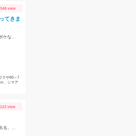
546 view
ってきま
脈釣り、浮き釣り、泳がせ釣りなどでの釣果。真鯛は団子エサやむきエビ、冷凍ボケなどに好反応。青物はキビナゴや鰹のハラモなどでヒット。
ワラサ60～7
ｃｍ、シマア
1122 view
スタッフ大戸の釣果。近いと外道の猛攻に合うので遠投した方がキスのアタリが出る。イシグロの赤イソメ使用。