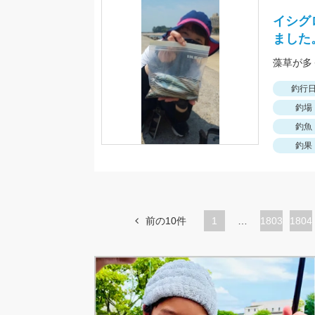
イシグ
ました
釣行
釣場
釣魚
釣果
前の10件
1
…
ペ
1803
ペ
1804
ー
ー
ジ
ジ