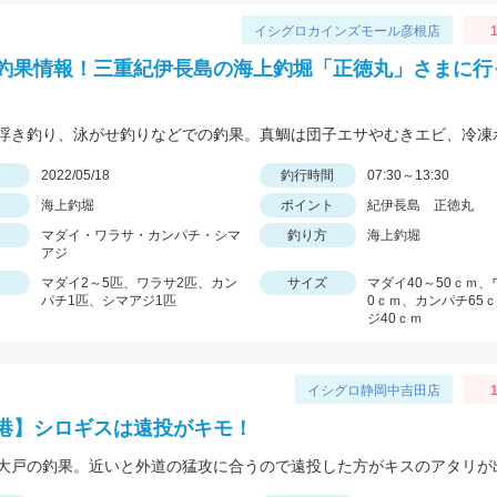
イシグロカインズモール彦根店
1
釣果情報！三重紀伊長島の海上釣堀「正徳丸」さまに行
日
2022/05/18
釣行時間
07:30～13:30
海上釣堀
ポイント
紀伊長島 正徳丸
マダイ・ワラサ・カンパチ・シマ
釣り方
海上釣堀
アジ
マダイ2～5匹、ワラサ2匹、カン
サイズ
マダイ40～50ｃｍ、
パチ1匹、シマアジ1匹
0ｃｍ、カンパチ65
ジ40ｃｍ
イシグロ静岡中吉田店
港】シロギスは遠投がキモ！