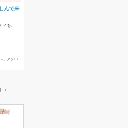
しんで来
藻草が多く根掛かりもある為、予備の仕掛けは持って行きましょう。エサは石ゴカイを使用しました。
～、アジ10
件