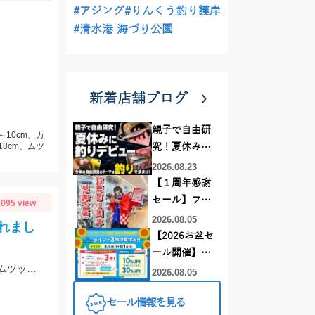
#アジング
#りんくう釣り護岸
#清水港 海づり公園
新着店舗ブログ
親子で自由研
～10cm、カ
18cm、ムツ
究！夏休みに
釣りデビュー
2026.08.23
【１周年感謝
セール】フレ
095 view
スポ鈴鹿店！
2026.08.05
れまし
オススメ竿 リ
【2026お盆セ
ールをご紹介
ール開催】お
❤買うなら今
お客様より釣果情報を頂きました！ブッコミ釣りのエサはスーパーで売っているムツッコ。短い釣行時間で時合を逃さずヒットさせました。
盆休みはイシ
2026.08.05
がお得です！
グロ岡崎大樹
セール情報を見る
寺店へ‼