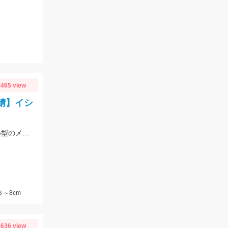
465 view
鯖】イシ
ついに吉良サンライズパークにアジが来た!針は3号以下がオススメ!サバは大漁!小型のメタルジグでも楽しめます♪
６～8cm
636 view