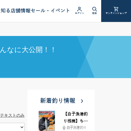
を知る
店舗情報
セール・イベント
ログイン
検索
オンラインショップ
んなに大公開！！
新着釣り情報
【白子漁港釣
テキストのみ
り桟橋】ちょ
白子漁港 釣り
い投げ釣りが