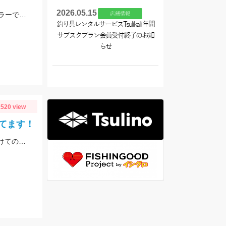
2026.05.15
浚渫、ハンプなどの地形変化にウィードが絡むエリアでの釣行。スワンプクローラーでの釣果でした。
店舗情報
釣り具レンタルサービスTsulikali 年間
サブスクプラン会員受付終了のお知
らせ
520 view
てます！
【当店常連お客様 S様】エギング情報ありがとうございます！ 夕方から夜にかけての時間帯で800ｇサイズゲット！