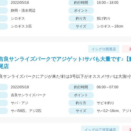
日
2022/05/18
釣行時間
16:00～18:00
静岡・清水周辺
ポイント
シロギス
釣り方
投げ釣り
シロギス３匹
サイズ
シロギス～18cm
イシグロ西尾店
2
吉良サンライズパークでアジゲット!サバも大量です♪【
尾店
日
2022/05/18
釣行時間
06:00～07:00
吉良サンライズパーク
ポイント
サバ・アジ
釣り方
サビキ釣り
サバ58匹、アジ2匹
サイズ
サバ12~18cm、アジ
イシグロ三河安城店
1