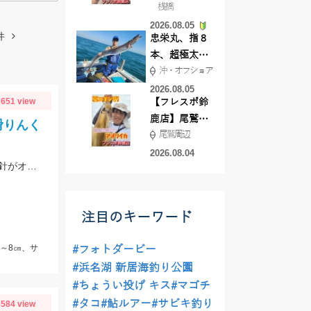
桟橋
絶好調!キスや
2026.08.05
ハゼが簡単に
件
忠栄丸、指８
釣れますよ💛
本、超極太ド
沖・オフショア
ラゴン登場！
2026.08.05
651 view
【フレスポ鈴
鹿店】尾鷲方
滑りんく
尾鷲周辺
面にて夏イカ
エギング!!
2026.08.04
サビキでサバにアジ♪ちょい投げでシロギスが釣れています♬サビキは5号前後の針がオススメです☆
注目のキーワード
ジ～8㎝、サ
#フォトダービー
#浜名湖 新居海釣り公園
#ちょうい投げ キス
#マゴチ
#タコ
#鮎ルアー
#サビキ釣り
584 view