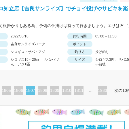
ロ知立店【吉良サンライズ】でチョイ投げやサビキを楽
。
日
2022/05/18
釣行時間
05:00～11:30
吉良サンライズパーク
ポイント
シロギス・サバ・アジ
釣り方
投げ釣り
シロギス15～20㎝、サバたくさ
サイズ
シロギス3匹、サバ15
ん、アジ1匹
㎝前後
ペ
1805
ペ
1806
カ
1807
ペ
1808
ペ
1809
ペ
1810
ペ
1811
…
1933
次の10
ー
ー
レ
ー
ー
ー
ー
ジ
ジ
ン
ジ
ジ
ジ
ジ
ト
ペ