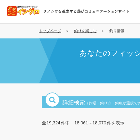
メ
イ
タノシサを追求する遊びコミュニケーションサイト
ン
コ
ン
トップページ
釣りを楽しむ
釣り情報
テ
ン
あなたのフィッ
ツ
に
移
動
詳細検索
（釣場・釣り方・釣魚が選択で
全
19,324
件中
18,061～18,070
件を表示