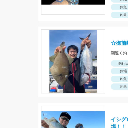
釣魚
釣果
☆御前
潮速く釣
釣行
釣場
釣魚
釣果
イシグ
場！！