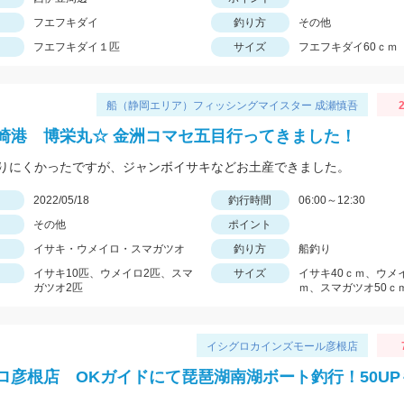
フエフキダイ
釣り方
その他
フエフキダイ１匹
サイズ
フエフキダイ60ｃｍ
船（静岡エリア）フィッシングマイスター 成瀬慎吾
2
崎港 博栄丸☆ 金洲コマセ五目行ってきました！
りにくかったですが、ジャンボイサキなどお土産できました。
日
2022/05/18
釣行時間
06:00～12:30
その他
ポイント
イサキ・ウメイロ・スマガツオ
釣り方
船釣り
イサキ10匹、ウメイロ2匹、スマ
サイズ
イサキ40ｃｍ、ウメイ
ガツオ2匹
ｍ、スマガツオ50ｃ
イシグロカインズモール彦根店
ロ彦根店 OKガイドにて琵琶湖南湖ボート釣行！50UP