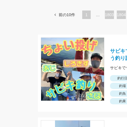
前の10件
1
…
ペ
1803
ペ
1804
ー
ー
ジ
ジ
サビキ
う釣り
釣行
釣場
釣魚
釣果