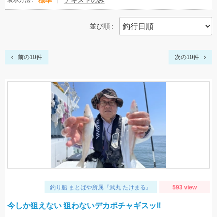
標準
テキストのみ
表示方法
並び順
前の10件
次の10件
釣り船 まとばや所属『武丸 たけまる』
593 view
今しか狙えない 狙わないデカポチャギスッ‼︎