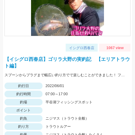
イシグロ西春店
1067 view
【イシグロ西春店】ゴリラ大野の実釣記 【エリアトラウ
ト編】
スプーンからプラグまで幅広い釣り方でで楽しむことができました！ ファミリーでも楽しめる管理釣り場にぜひ！
釣行日
2022/06/01
釣行時間
07:00～17:00
釣場
平谷湖フィッシングスポット
ポイント
釣魚
ニジマス（トラウト全般）
釣り方
トラウトルアー
釣果
ニジマス（トラウト全般）たくさん