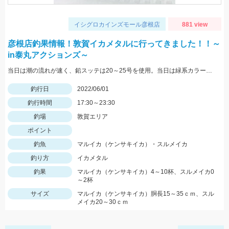
イシグロカインズモール彦根店
881 view
彦根店釣果情報！敦賀イカメタルに行ってきました！！～
in泰丸アクションズ～
当日は潮の流れが速く、鉛スッテは20～25号を使用。当日は緑系カラーのスッテやエギに好反応。
釣行日
2022/06/01
釣行時間
17:30～23:30
釣場
敦賀エリア
ポイント
釣魚
マルイカ（ケンサキイカ）・スルメイカ
釣り方
イカメタル
釣果
マルイカ（ケンサキイカ）4～10杯、スルメイカ0
～2杯
サイズ
マルイカ（ケンサキイカ）胴長15～35ｃｍ、スル
メイカ20～30ｃｍ