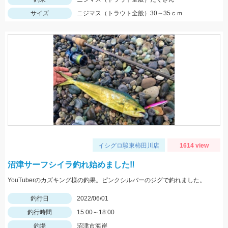
サイズ
ニジマス（トラウト全般）30～35ｃｍ
イシグロ駿東柿田川店
1614 view
沼津サーフシイラ釣れ始めました‼
YouTuberのカズキング様の釣果。ピンクシルバーのジグで釣れました。
釣行日
2022/06/01
釣行時間
15:00～18:00
釣場
沼津市海岸