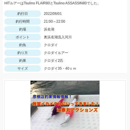
HITルアーはTsulino FLAIR80とTsulino ASSASSIN80でした。
釣行日
2022/06/01
釣行時間
21:00～22:00
釣場
浜名湖
ポイント
奥浜名湖流入河川
釣魚
クロダイ
釣り方
クロダイルアー
釣果
クロダイ2匹
サイズ
クロダイ35・40ｃｍ