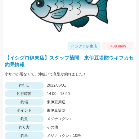
イシグロ伊東店
439 view
【イシグロ伊東店】スタッフ菊間 東伊豆堤防ウキフカセ
釣果情報
小サバが居なくて、沖狙いで良型が釣れました！
釣行日
2022/06/01
釣行時間
14:00～18:50
釣場
東伊豆周辺
ポイント
東伊豆堤防
釣魚
メジナ（グレ）
釣り方
その他
釣果
メジナ（グレ）10匹