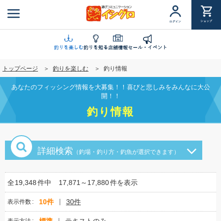
メ
イ
ショップ
ログイン
ン
コ
ン
釣りを楽しむ
釣りを知る
店舗情報
セール・イベント
テ
トップページ
釣りを楽しむ
釣り情報
ン
ツ
あなたのフィッシング情報を大募集！！喜びと悲しみをみんなに大公
に
開！！
移
釣り情報
動
詳細検索
（釣場・釣り方・釣魚が選択できます）
全
19,348
件中
17,871～17,880
件を表示
10件
30件
表示件数