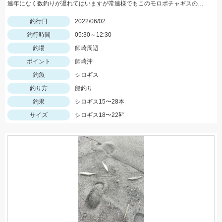
連年になく数釣りが遅れてはいますが常連様でもこのモロポチャギスのデカさには かなり魅力的みたいですよッ(^-^)♡
釣行日
2022/06/02
釣行時間
05:30～12:30
釣場
師崎周辺
ポイント
師崎沖
釣魚
シロギス
釣り方
船釣り
釣果
シロギス15〜28本
サイズ
シロギス18〜22㌢