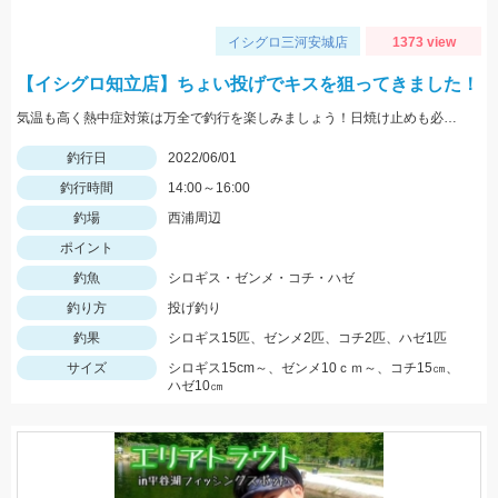
イシグロ三河安城店
1373 view
【イシグロ知立店】ちょい投げでキスを狙ってきました！
気温も高く熱中症対策は万全で釣行を楽しみましょう！日焼け止めも必須アイテムですよ！
釣行日
2022/06/01
釣行時間
14:00～16:00
釣場
西浦周辺
ポイント
釣魚
シロギス・ゼンメ・コチ・ハゼ
釣り方
投げ釣り
釣果
シロギス15匹、ゼンメ2匹、コチ2匹、ハゼ1匹
サイズ
シロギス15cm～、ゼンメ10ｃｍ～、コチ15㎝、
ハゼ10㎝