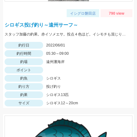
イシグロ磐田店
790 view
シロギス投げ釣り～遠州サーフ～
スタッフ加藤の釣果。赤イソメエサ。投点４色ほど。イシモチも混じりました。
釣行日
2022/06/01
釣行時間
05:30～09:00
釣場
遠州灘海岸
ポイント
釣魚
シロギス
釣り方
投げ釣り
釣果
シロギス13匹
サイズ
シロギス12～20cm