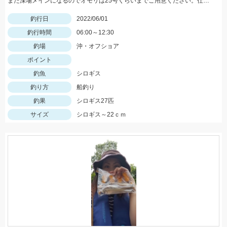
まだ深場メインになるのでオモリは25号くらいまでご用意ください。仕掛けは8号針でOK
釣行日
2022/06/01
釣行時間
06:00～12:30
釣場
沖・オフショア
ポイント
釣魚
シロギス
釣り方
船釣り
釣果
シロギス27匹
サイズ
シロギス～22ｃｍ