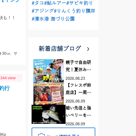
#タコ
#鮎ルアー
#サビキ釣り
#アジング
#りんくう釣り護岸
訣も！！
#清水港 海づり公園
新着店舗ブログ
キ30㎝、サ
親子で自由研
究！夏休みに
釣りデビュー
344 view
2026.08.23
【フレスポ鈴
釣行
鹿店】一周年
記念セール開
2026.08.09
催中！新製品
細い先径と強
ルアーロッド
いベリーをど
もお買い
う活かすか |
2026.08.09
得！！！
LOGIGEAR AJ
8Kg