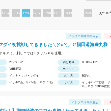
ペ
1794
ペ
1795
カ
1796
ペ
1797
ペ
1798
ペ
1799
ペ
1800
…
1936
次の10
ー
ー
レ
ー
ー
ー
ー
ジ
ジ
ン
ジ
ジ
ジ
ジ
ト
イシグロ岡崎大樹寺店
ペ
マダイ初挑戦してきました＼(^o^)／＠福田港海豊丸様
ー
オキアミ。刺しエサはGクリル3Lを使用。
ジ
日
2022/05/26
釣行時間
05:00～13:00
福田周辺
ポイント
イサキ・サバ・マダイ
釣り方
船釣り
イサキ2匹、サバ2匹、マダイ1匹
サイズ
イサキ25cm前後、サ
m、マダイ30cm程度
イシグロ津高茶屋店
1
遠征！】御前崎沖のコマセ真鯛！行ってきました～！！