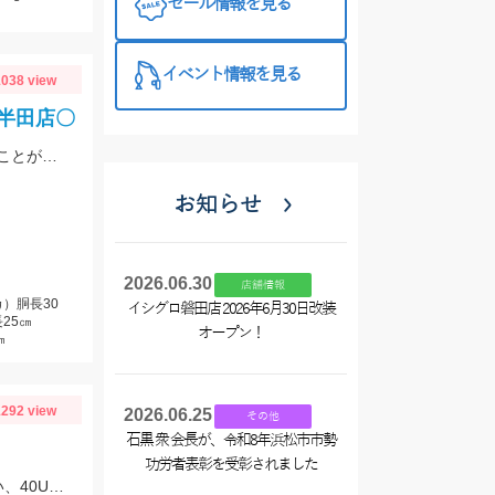
セール情報を見る
プラス510の
特徴と考え方
イベント情報を見る
038 view
ロ半田店〇
上手い人はオバマリグで連発していましたが、オモリグの方が簡単に数を伸ばすことが出来ました!! オモリグ×スイスイドロッパーが大当たり!!
お知らせ
2026.06.30
店舗情報
）胴長30
イシグロ磐田店 2026年6月30日改装
25㎝
オープン！
㎝
292 view
2026.06.25
その他
石黒 衆 会長が、令和8年浜松市市勢
功労者表彰を受彰されました
朝はティムコ、野良ネズミで30UP！その後、OSP、サイコラバーをサイトで使い、40UPをGETしました！