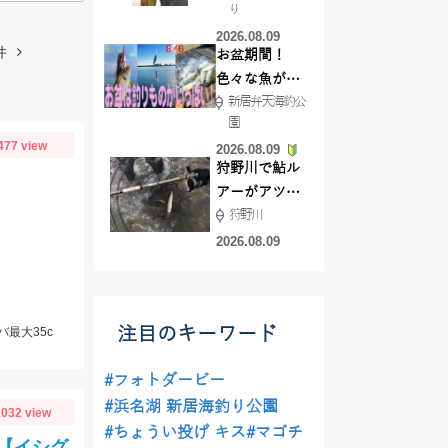
り
で50ジャスト
2026.08.09
ゲット!!
件
お盆期間！
色々な魚が沢
新居弁天海釣公
山釣れてます
園
よ！
477 view
2026.08.09
狩野川で鮎ル
アーがアツ
狩野川
い！！
2026.08.09
注目のキーワード
バ最大35c
#フォトダービー
#浜名湖 新居海釣り公園
032 view
#ちょうい投げ キス
#マゴチ
【イシグ