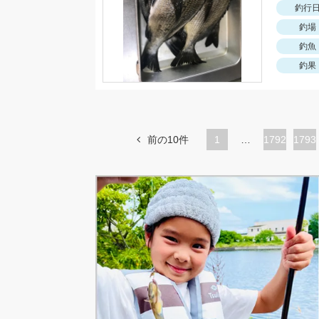
釣行
釣場
釣魚
釣果
前の10件
1
…
ペ
1792
ペ
1793
ー
ー
ジ
ジ