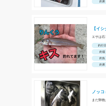
釣果
【イシ
エサは石
釣行
釣場
釣魚
釣果
ノッコ
まだ卵抱