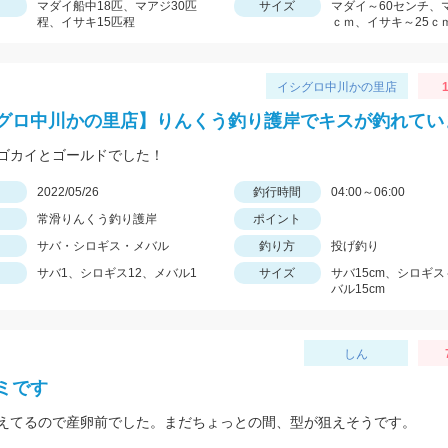
マダイ船中18匹、マアジ30匹
サイズ
マダイ～60センチ、
程、イサキ15匹程
ｃｍ、イサキ～25ｃ
イシグロ中川かの里店
1
グロ中川かの里店】りんくう釣り護岸でキスが釣れてい
ゴカイとゴールドでした！
日
2022/05/26
釣行時間
04:00～06:00
常滑りんくう釣り護岸
ポイント
サバ・シロギス・メバル
釣り方
投げ釣り
サバ1、シロギス12、メバル1
サイズ
サバ15cm、シロギス
バル15cm
しん
ミです
えてるので産卵前でした。まだちょっとの間、型が狙えそうです。