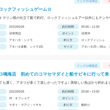
イシグロ沼津店
1
ロックフィッシュゲーム☆
日
2022/05/26
釣行時間
05:00～11:00
沼津周辺
ポイント
沼津沖
アオハタ・シイラ
釣り方
ロックフィッシュ
アオハタ多数、シイラ1匹
サイズ
アオハタ25～38㎝、
イシグロ鳴海店
ロ鳴海店 初めてのコマセマダイと船サビキに行って来
ても濃く、アタリが多くて楽しかったですよ♪ 美味しい魚ばかり釣れま
日
2022/05/26
釣行時間
05:00～13:00
沖・オフショア
ポイント
マダイ・マアジ・イサキ
釣り方
船釣り