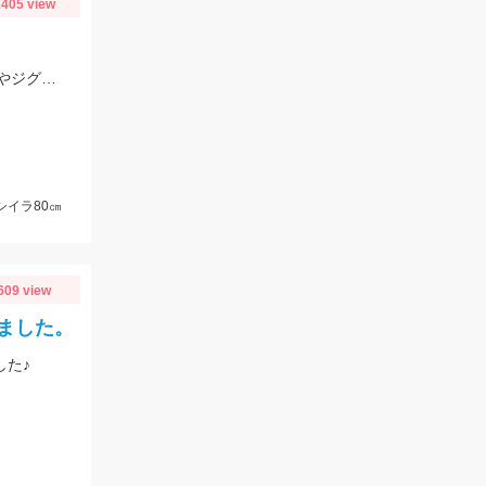
405 view
プラネットマリン様の仕立て船で釣行。ロックフィッシュルアー以外にもテンヤやジグ、キャスティングなどその場に応じて色々な釣りが出来ました。
シイラ80㎝
609 view
ました。
した♪