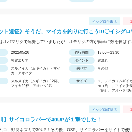
イシグロ半田店
1
ット遠征》そうだ、マイカを釣りに行こう!!!〇イシグ
日
2022/05/26
釣行時間
18:00～23:30
敦賀エリア
ポイント
豊漁丸
スルメイカ（ムギイカ）・マイ
釣り方
その他
カ・アオハタ
スルメイカ（ムギイカ）12杯、
サイズ
スルメイカ（ムギイカ
マイカ29杯、アオハタ1匹
㎝（約）、マイカ胴長
（約）、アオハタ40
イシグロ岐阜店
1
川】サイコロラバーで40UPが１撃でした！