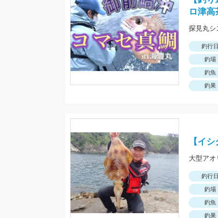
ロ津高
探見丸シ
釣行
釣場
釣魚
釣果
【イシ
大型アオ
釣行
釣場
釣魚
釣果