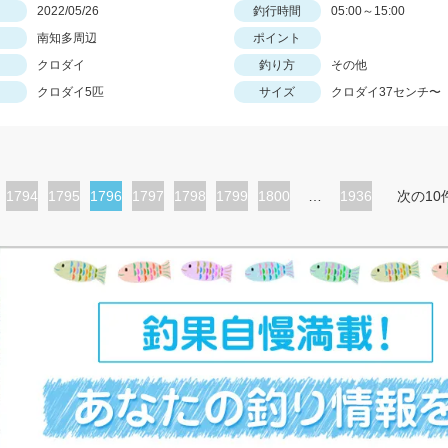
日
2022/05/26
釣行時間
05:00～15:00
南知多周辺
ポイント
クロダイ
釣り方
その他
クロダイ5匹
サイズ
クロダイ37センチ〜
ペ
1794
ペ
1795
カ
1796
ペ
1797
ペ
1798
ペ
1799
ペ
1800
…
1936
次の10
ー
ー
レ
ー
ー
ー
ー
ジ
ジ
ン
ジ
ジ
ジ
ジ
ト
ペ
ー
ジ