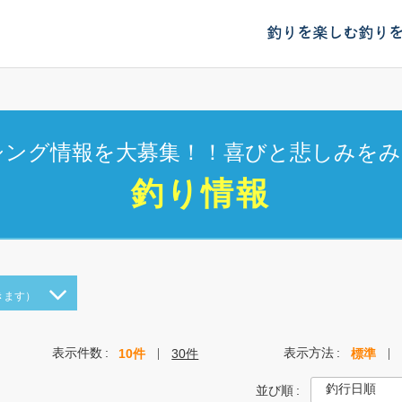
釣りを楽しむ
釣り
シング情報を大募集！！喜びと悲しみをみ
釣り情報
きます）
表示件数
表示方法
10件
30件
標準
並び順