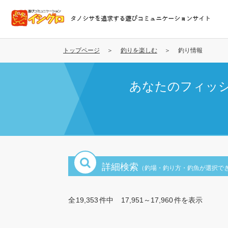
メ
イ
タノシサを追求する遊びコミュニケーションサイト
ン
コ
ン
トップページ
釣りを楽しむ
釣り情報
テ
ン
あなたのフィッ
ツ
に
移
動
詳細検索
（釣場・釣り方・釣魚が選択で
全
19,353
件中
17,951～17,960
件を表示