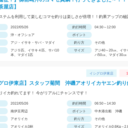
茶屋店】
ステムを利用して楽しむコマセ釣りは楽しさが倍増！！釣果アップの秘
日
2022/05/26
釣行時間
04:30～12:00
沖・オフショア
ポイント
アジ・イサキ・サバ・マダイ
釣り方
その他
アジ５匹、イサキ４匹、サバ10
サイズ
アジ40～20㎝、イサ
本、マダイ1匹
バ50㎝、マダイ30㎝
イシグロ伊東店
1
グロ伊東店】スタッフ菊間 沖磯アオリイカヤエン釣り
リイカ釣れてます！ 今がリアルにチャンスです！
日
2022/05/26
釣行時間
06:50～14:30
南伊豆周辺
ポイント
中木港出船 沖磯
アオリイカ
釣り方
その他
アオリイカ3杯
サイズ
アオリイカ0.6Kg～2.