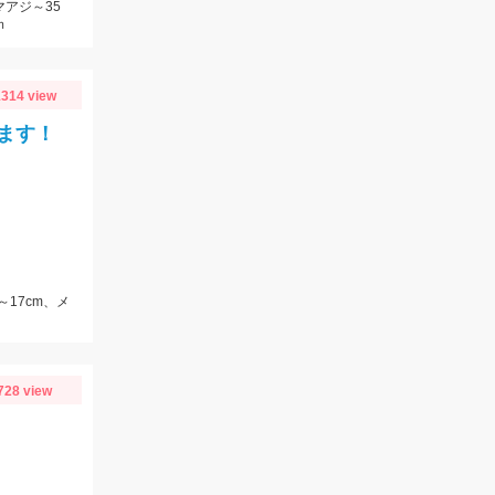
マアジ～35
ｍ
314 view
ます！
～17cm、メ
728 view