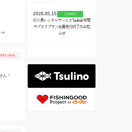
2026.05.15
店舗情報
釣り具レンタルサービスTsulikali 年間
サブスクプラン会員受付終了のお知
ｃｍ
らせ
041 view
せん！