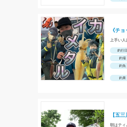
《チョ
釣行
釣場
釣魚
釣果
【五三