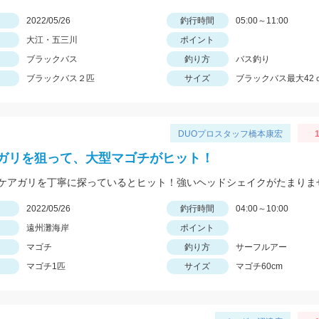
日
2022/05/26
釣行時間
05:00～11:00
大江・五三川
ポイント
ブラックバス
釣り方
バス釣り
ブラックバス２匹
サイズ
ブラックバス最大42
DUOプロスタッフ橋本康宏
1
ガリを狙って、大型マゴチがヒット！
ケアガリを丁寧に探っているとヒット！強いヘッドシェイクがたまりま
日
2022/05/26
釣行時間
04:00～10:00
遠州灘海岸
ポイント
マゴチ
釣り方
サーフルアー
マゴチ1匹
サイズ
マゴチ60cm