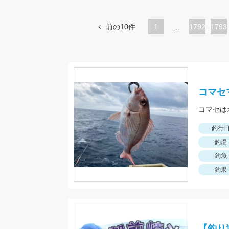
前の10件
1
…
ペ
1792
ペ
1793
ー
ー
ジ
ジ
コマセ
コマセは
釣行
釣場
釣魚
釣果
【釣り