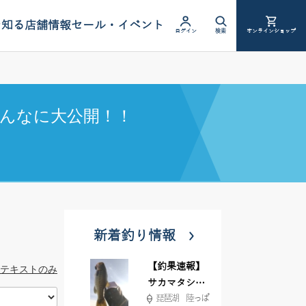
を知る
店舗情報
セール・イベント
ログイン
検索
オンラインショップ
んなに大公開！！
新着釣り情報
【釣果速報】
テキストのみ
サカマタシャ
琵琶湖 陸っぱ
ッド6インチ