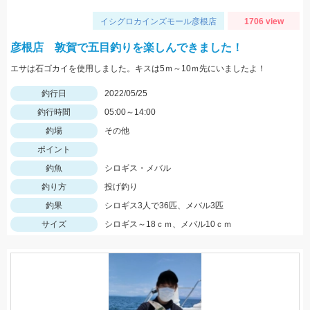
イシグロカインズモール彦根店
1706 view
彦根店 敦賀で五目釣りを楽しんできました！
エサは石ゴカイを使用しました。キスは5ｍ～10ｍ先にいましたよ！
釣行日
2022/05/25
釣行時間
05:00～14:00
釣場
その他
ポイント
釣魚
シロギス・メバル
釣り方
投げ釣り
釣果
シロギス3人で36匹、メバル3匹
サイズ
シロギス～18ｃｍ、メバル10ｃｍ