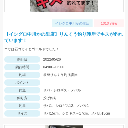
イシグロ中川かの里店
1313 view
【イシグロ中川かの里店】りんくう釣り護岸でキスが釣れ
ています！
エサは石ゴカイとゴールドでした！
釣行日
2022/05/26
釣行時間
04:00～06:00
釣場
常滑りんくう釣り護岸
ポイント
釣魚
サバ・シロギス・メバル
釣り方
投げ釣り
釣果
サバ1、シロギス12、メバル1
サイズ
サバ15cm、シロギス～17cm、メバル15cm