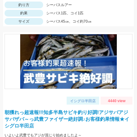
釣り方
シーバスルアー
釣果
シーバス1匹、コイ1匹
サイズ
シーバス45㎝、コイ約70㎝
イシグロ半田店
4440 view
朝獲れっ超速報!!!知多半島サビキ釣り好調!アジサバアジ
サバザバ～っ武豊ファイザー絶好調♪お客様釣果情報★イ
シグロ半田店
いよいよ武豊でもアジが混じり始めましたよ～