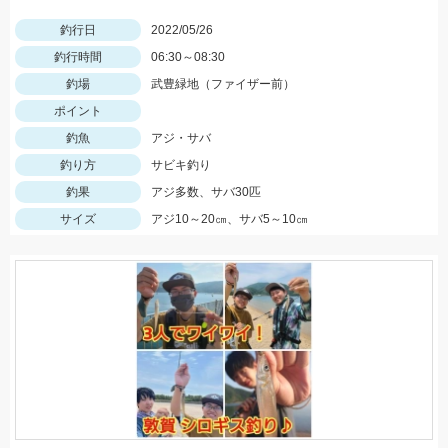
釣行日
2022/05/26
釣行時間
06:30～08:30
釣場
武豊緑地（ファイザー前）
ポイント
釣魚
アジ・サバ
釣り方
サビキ釣り
釣果
アジ多数、サバ30匹
サイズ
アジ10～20㎝、サバ5～10㎝