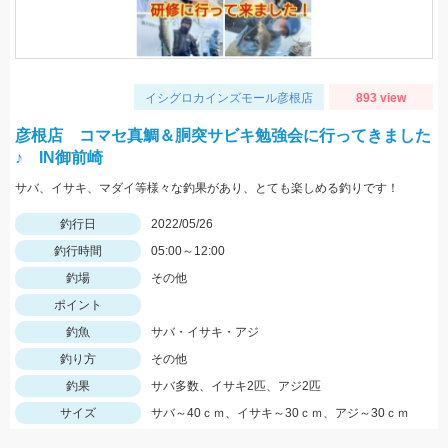
イシグロカインズモール彦根店
893 view
彦根店 コマセ真鯛＆胴突サビキ勉強会に行ってきました
♪ IN御前崎
サバ、イサキ、マダイ等様々な釣果があり、とても楽しめる釣りです！
釣行日
2022/05/26
釣行時間
05:00～12:00
釣場
その他
ポイント
釣魚
サバ・イサキ・アジ
釣り方
その他
釣果
サバ多数、イサキ2匹、アジ2匹
サイズ
サバ～40ｃｍ、イサキ～30ｃｍ、アジ～30ｃｍ