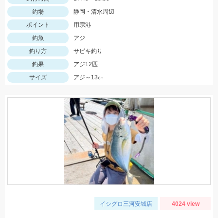
釣場
静岡・清水周辺
ポイント
用宗港
釣魚
アジ
釣り方
サビキ釣り
釣果
アジ12匹
サイズ
アジ～13㎝
イシグロ三河安城店
4024 view