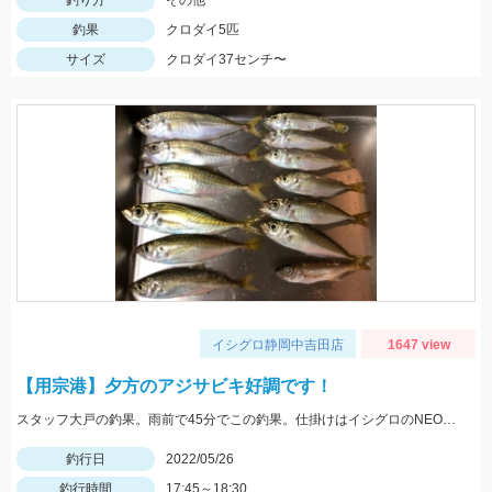
釣り方
その他
釣果
クロダイ5匹
サイズ
クロダイ37センチ〜
イシグロ静岡中吉田店
1647 view
【用宗港】夕方のアジサビキ好調です！
スタッフ大戸の釣果。雨前で45分でこの釣果。仕掛けはイシグロのNEO 豆アジマッチ２号にて。
釣行日
2022/05/26
釣行時間
17:45～18:30