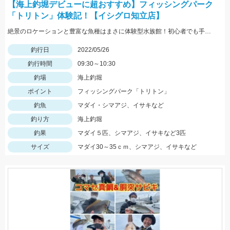
【海上釣堀デビューに超おすすめ】フィッシングパーク
「トリトン」体験記！【イシグロ知立店】
絶景のロケーションと豊富な魚種はまさに体験型水族館！初心者でも手軽に釣れますよ！
釣行日
2022/05/26
釣行時間
09:30～10:30
釣場
海上釣堀
ポイント
フィッシングパーク「トリトン」
釣魚
マダイ・シマアジ、イサキなど
釣り方
海上釣堀
釣果
マダイ５匹、シマアジ、イサキなど3匹
サイズ
マダイ30～35ｃｍ、シマアジ、イサキなど