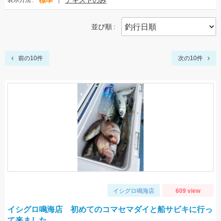
標準
テキストのみ
表示方法
並び順
前の10件
次の10件
イシグロ鳴海店
609 view
イシグロ鳴海店 初めてのコマセマダイと船サビキに行っ
て来ました。