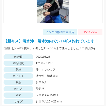
イシグロ静岡中吉田店
1557 view
【船キス】清水沖・清水港内でシロギス釣れています‼
仕掛けは7～8号使用。オモリは15～30号まで使用しました！エサは赤イソメがオススメです！
釣行日
2022/05/25
釣行時間
12:00～17:00
釣場
沖・オフショア
ポイント
清水沖・清水港内
釣魚
シロギス
釣り方
船釣り
釣果
シロギス40匹以上
サイズ
シロギス10～22ｃｍ