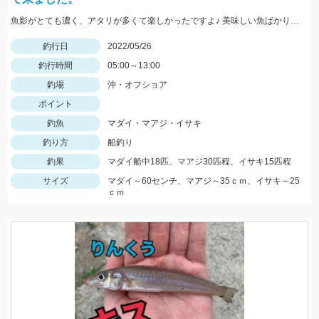
魚影がとても濃く、アタリが多くて楽しかったですよ♪ 美味しい魚ばかり釣れました♪
釣行日
2022/05/26
釣行時間
05:00～13:00
釣場
沖・オフショア
ポイント
釣魚
マダイ・マアジ・イサキ
釣り方
船釣り
釣果
マダイ船中18匹、マアジ30匹程、イサキ15匹程
サイズ
マダイ～60センチ、マアジ～35ｃｍ、イサキ～25
ｃｍ