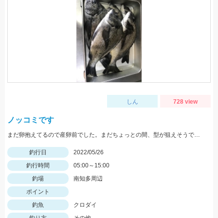
しん
728 view
ノッコミです
まだ卵抱えてるので産卵前でした。まだちょっとの間、型が狙えそうです。
釣行日
2022/05/26
釣行時間
05:00～15:00
釣場
南知多周辺
ポイント
釣魚
クロダイ