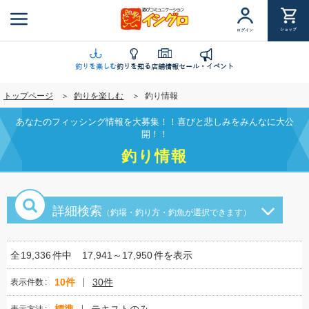
メ
イ
ショップ
ログイン
ン
コ
ン
釣りを楽しむ
釣りを知る
店舗情報
セール・イベント
テ
トップページ
釣りを楽しむ
釣り情報
ン
ツ
あなたのフィッシング情報を大募集！！喜びと悲しみをみんなに大公
に
開！！
移
釣り情報
動
詳細検索
（釣場・釣り方・釣魚が選択できます）
全
19,336
件中
17,941～17,950
件を表示
10件
30件
表示件数