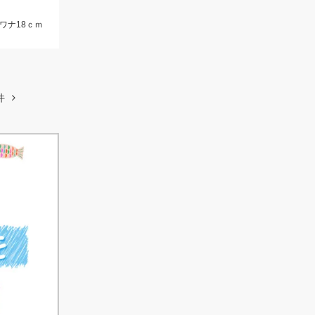
イワナ18ｃｍ
件