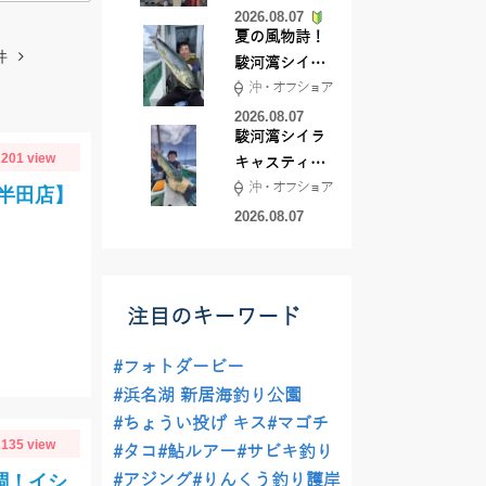
2026.08.07
夏の風物詩！
件
駿河湾シイラ
沖・オフショア
キャスティン
グ行ってきま
2026.08.07
駿河湾シイラ
した！！
201 view
キャスティン
沖・オフショア
グ行ってきま
ロ半田店】
した！
2026.08.07
注目のキーワード
#フォトダービー
#浜名湖 新居海釣り公園
#ちょうい投げ キス
#マゴチ
135 view
#タコ
#鮎ルアー
#サビキ釣り
調！イシ
#アジング
#りんくう釣り護岸