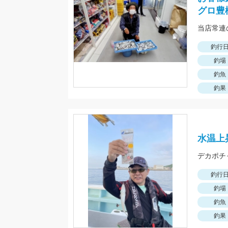
グロ豊
釣行
釣場
釣魚
釣果
水温上
釣行
釣場
釣魚
釣果