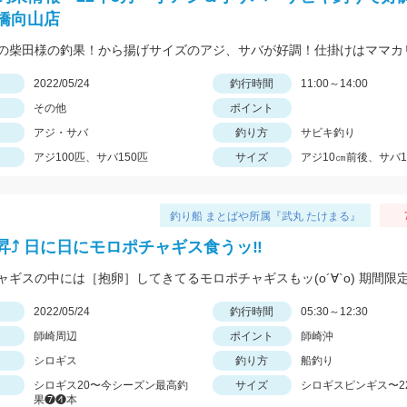
橋向山店
日
2022/05/24
釣行時間
11:00～14:00
その他
ポイント
アジ・サバ
釣り方
サビキ釣り
アジ100匹、サバ150匹
サイズ
アジ10㎝前後、サバ1
釣り船 まとばや所属『武丸 たけまる』
昇⤴︎ 日に日にモロポチャギス食うッ‼︎
日
2022/05/24
釣行時間
05:30～12:30
師崎周辺
ポイント
師崎沖
シロギス
釣り方
船釣り
シロギス20〜今シーズン最高釣
サイズ
シロギスピンギス〜2
果❼❹本