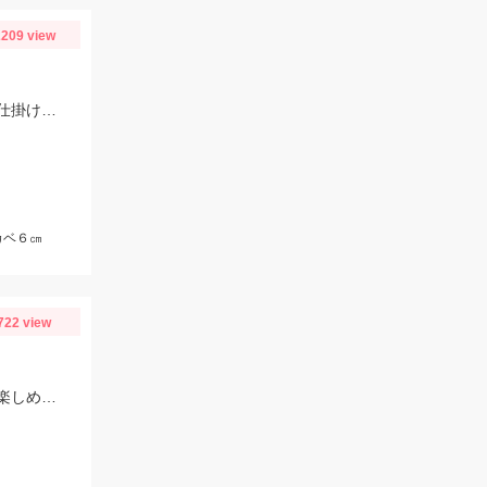
209 view
仕掛けはトリック４号、エサはアミ姫を使用。魚が見えたら軽くエサを撒いて、仕掛けをたらせば入れ食いでした。
カベ６㎝
722 view
先週末の雨で活性が上がっていた印象！魚も徐々に大きくなっており、まだまだ楽しめそうですよ♪