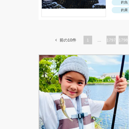
釣魚
釣果
前の10件
1
…
ペ
1797
ペ
1798
ー
ー
ジ
ジ