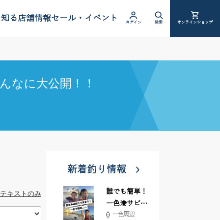
を知る
店舗情報
セール・イベント
ログイン
検索
オンラインショップ
んなに大公開！！
新着釣り情報
誰でも簡単！
テキストのみ
一色港サビキ
一色周辺
＆ちょい投げ