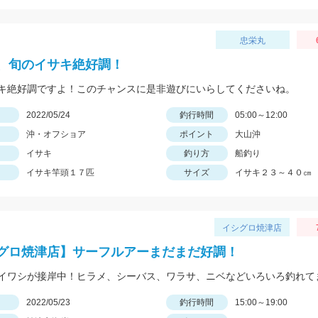
忠栄丸
、旬のイサキ絶好調！
キ絶好調ですよ！このチャンスに是非遊びにいらしてくださいね。
日
2022/05/24
釣行時間
05:00～12:00
沖・オフショア
ポイント
大山沖
イサキ
釣り方
船釣り
イサキ竿頭１７匹
サイズ
イサキ２３～４０㎝
イシグロ焼津店
グロ焼津店】サーフルアーまだまだ好調！
イワシが接岸中！ヒラメ、シーバス、ワラサ、ニベなどいろいろ釣れて
日
2022/05/23
釣行時間
15:00～19:00