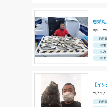
忠栄丸
旬のイサ
釣行
釣場
釣魚
釣果
【イシ
カタクチ
釣行