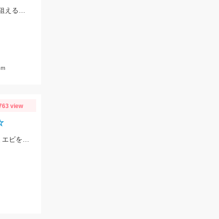
スタッフ大戸の釣果。アタリとしてはポツポツと続く感じ。泳がせ仕掛で青物も狙えるかも。
ｃｍ
763 view
☆
サビキ釣りでサバが釣れています！サビキはケイムラスキン4号、エサは冷凍アミエビを使用しました。