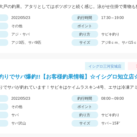
日
2022/05/23
釣行時間
17:30～19:00
その他
ポイント
アジ・サバ
釣り方
サビキ釣り
アジ3匹、サバ9匹
サイズ
アジ8ｃｍ、サバ15
イシグロ三河安城店
釣りでサバ爆釣!!【お客様釣果情報】☆イシグロ知立店
日
2022/05/23
釣行時間
08:00～09:00
その他
ポイント
サバ
釣り方
サビキ釣り
サバ沢山
サイズ
サバ～15㌢