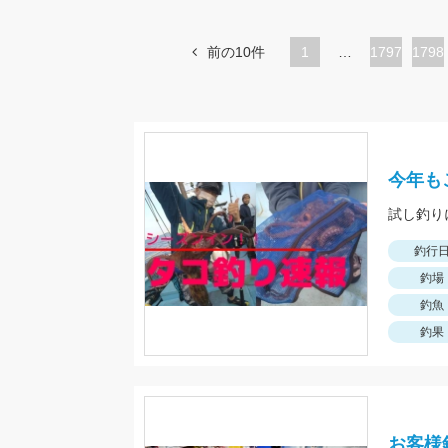
前の10件
1
…
ペ
1797
ペ
1798
ー
ー
ジ
ジ
今年も
試し釣りに
釣行
釣場
釣魚
釣果
お客様