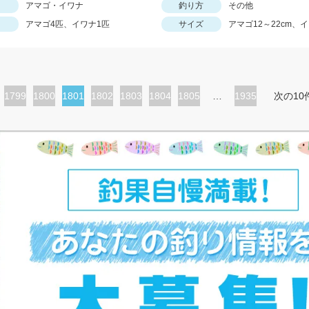
アマゴ・イワナ
釣り方
その他
アマゴ4匹、イワナ1匹
サイズ
アマゴ12～22cm、
ペ
1799
ペ
1800
カ
1801
ペ
1802
ペ
1803
ペ
1804
ペ
1805
…
1935
次の10
ー
ー
レ
ー
ー
ー
ー
ジ
ジ
ン
ジ
ジ
ジ
ジ
ト
ペ
ー
ジ