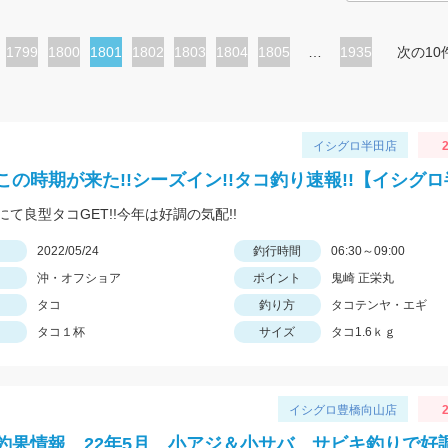
ペ
1799
ペ
1800
カ
1801
ペ
1802
ペ
1803
ペ
1804
ペ
1805
…
1935
次の10
ー
ー
レ
ー
ー
ー
ー
ジ
ジ
ン
ジ
ジ
ジ
ジ
ト
イシグロ半田店
2
ペ
この時期が来た!!シーズイン!!タコ釣り速報!!【イシグ
ー
て良型タコGET!!今年は好調の気配!!
ジ
日
2022/05/24
釣行時間
06:30～09:00
沖・オフショア
ポイント
鬼崎 正栄丸
タコ
釣り方
タコテンヤ・エギ
タコ１杯
サイズ
タコ1.6ｋｇ
イシグロ豊橋向山店
2
釣果情報 22年5月 小アジ＆小サバ サビキ釣りで好