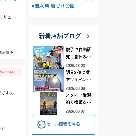
#清水港 海づり公園
当店常連の柴田様の釣果！から揚げサイズのアジ、サバが好調！仕掛けはママカリサビキ3～5号でOK！
新着店舗ブログ
親子で自由研
0㎝前後
究！夏休みに
釣りデビュー
2026.08.23
766 view
明日8/9は激
アツイベント
日！！！～オ
2026.08.08
デカポチャギスの中には［抱卵］してきてるモロポチャギスもッ(о´∀`о) 期間限定ですので お早めにッ(ﾟ∀ﾟ)b
ーダー偏光グ
スタッフ厳選
ラス受注会～
釣り情報☆彡
連休は何釣り
2026.08.07
に行こう
セール情報を見る
♪【イシグロ
2㌢
西尾店】