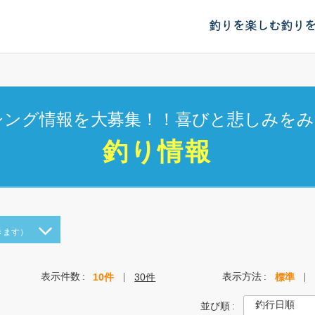
釣りを楽しむ
釣り
シング情報を大募集！！喜びと悲しみをみ
釣り情報
きます）
表示件数
表示方法
10件
30件
標準
並び順