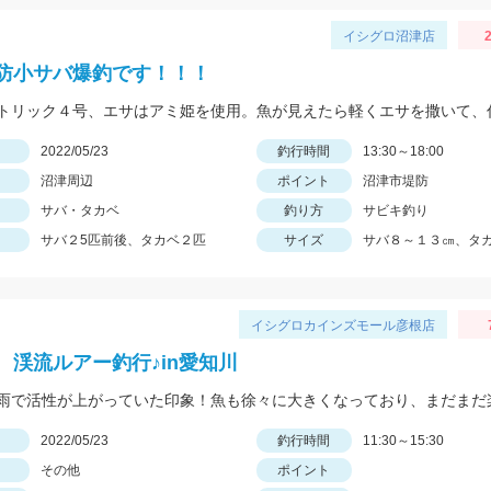
イシグロ沼津店
2
防小サバ爆釣です！！！
日
2022/05/23
釣行時間
13:30～18:00
沼津周辺
ポイント
沼津市堤防
サバ・タカベ
釣り方
サビキ釣り
サバ２5匹前後、タカベ２匹
サイズ
サバ８～１３㎝、タ
イシグロカインズモール彦根店
 渓流ルアー釣行♪in愛知川
日
2022/05/23
釣行時間
11:30～15:30
その他
ポイント