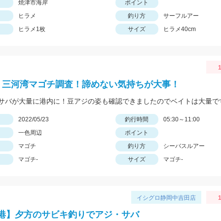
焼津市海岸
ポイント
ヒラメ
釣り方
サーフルアー
ヒラメ1枚
サイズ
ヒラメ40cm
1
 三河湾マゴチ調査！諦めない気持ちが大事！
サバが大量に港内に！豆アジの姿も確認できましたのでベイトは大量で
日
2022/05/23
釣行時間
05:30～11:00
一色周辺
ポイント
マゴチ
釣り方
シーバスルアー
マゴチ-
サイズ
マゴチ-
イシグロ静岡中吉田店
1
港】夕方のサビキ釣りでアジ・サバ