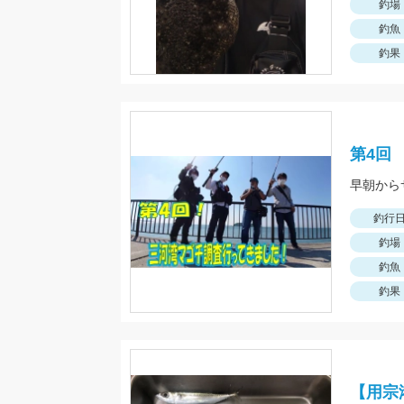
釣場
釣魚
釣果
第4回
早朝から
釣行
釣場
釣魚
釣果
【用宗