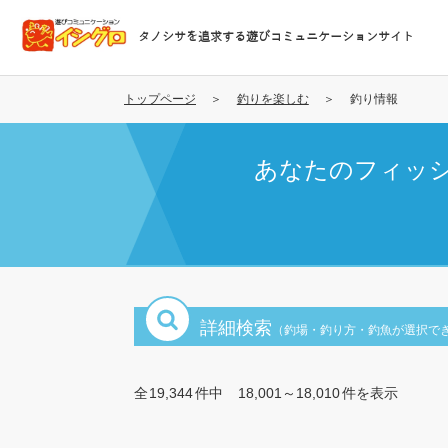
メ
イ
タノシサを追求する遊びコミュニケーションサイト
ン
コ
ン
トップページ
釣りを楽しむ
釣り情報
テ
ン
あなたのフィッ
ツ
に
移
動
詳細検索
（釣場・釣り方・釣魚が選択で
全
19,344
件中
18,001～18,010
件を表示