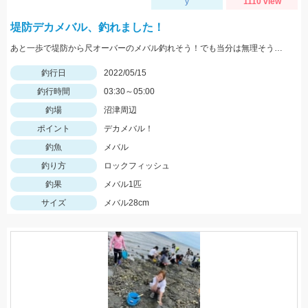
y
1110 view
堤防デカメバル、釣れました！
あと一歩で堤防から尺オーバーのメバル釣れそう！でも当分は無理そうです。
釣行日
2022/05/15
釣行時間
03:30～05:00
釣場
沼津周辺
ポイント
デカメバル！
釣魚
メバル
釣り方
ロックフィッシュ
釣果
メバル1匹
サイズ
メバル28cm