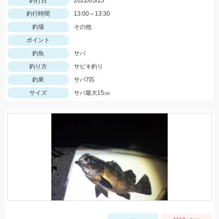
釣行日
2022/05/15
釣行時間
13:00～13:30
釣場
その他
ポイント
釣魚
サバ
釣り方
サビキ釣り
釣果
サバ7匹
サイズ
サバ最大15㎝