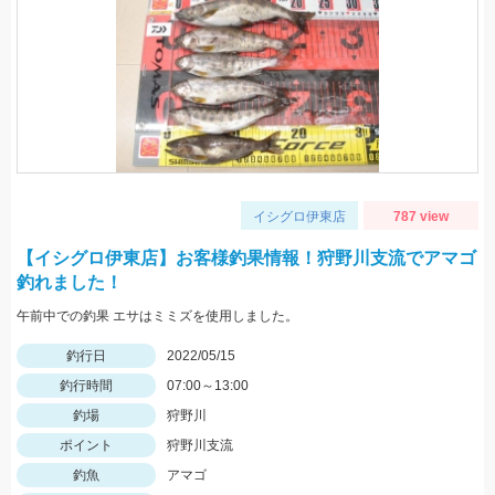
イシグロ伊東店
787 view
【イシグロ伊東店】お客様釣果情報！狩野川支流でアマゴ
釣れました！
午前中での釣果 エサはミミズを使用しました。
釣行日
2022/05/15
釣行時間
07:00～13:00
釣場
狩野川
ポイント
狩野川支流
釣魚
アマゴ