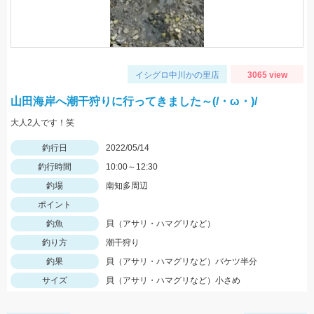
イシグロ中川かの里店
3065 view
山田海岸へ潮干狩りに行ってきました～(/・ω・)/
大人2人です！笑
釣行日
2022/05/14
釣行時間
10:00～12:30
釣場
南知多周辺
ポイント
釣魚
貝（アサリ・ハマグリなど）
釣り方
潮干狩り
釣果
貝（アサリ・ハマグリなど）バケツ半分
サイズ
貝（アサリ・ハマグリなど）小さめ