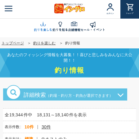
メ
イ
ショップ
ログイン
ン
コ
ン
釣りを楽しむ
釣りを知る
店舗情報
セール・イベント
テ
トップページ
釣りを楽しむ
釣り情報
ン
ツ
あなたのフィッシング情報を大募集！！喜びと悲しみをみんなに大公
に
開！！
移
釣り情報
動
詳細検索
（釣場・釣り方・釣魚が選択できます）
全
19,344
件中
18,131～18,140
件を表示
10件
30件
表示件数