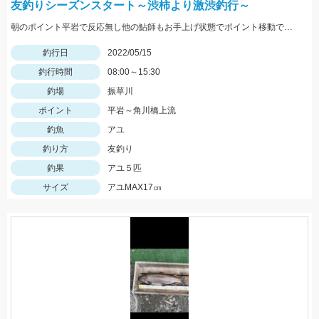
友釣りシーズンスタート～渋柿より激渋釣行～
朝のポイント平岩で反応無し他の鮎師もお手上げ状態でポイント移動で角川橋上流に！瀬の中で５匹のみ追いも弱く渋い釣行でした
釣行日
2022/05/15
釣行時間
08:00～15:30
釣場
振草川
ポイント
平岩～角川橋上流
釣魚
アユ
釣り方
友釣り
釣果
アユ５匹
サイズ
アユMAX17㎝