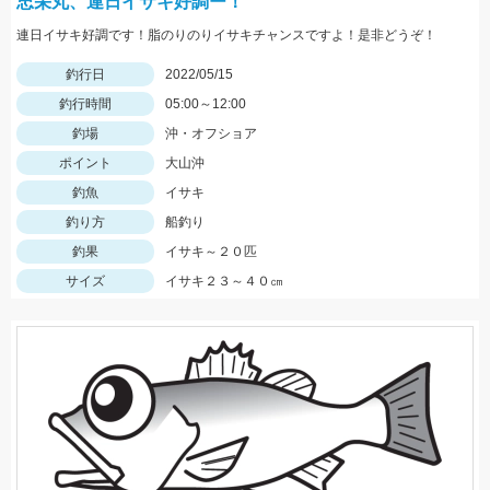
忠栄丸、連日イサキ好調ー！
連日イサキ好調です！脂のりのりイサキチャンスですよ！是非どうぞ！
釣行日
2022/05/15
釣行時間
05:00～12:00
釣場
沖・オフショア
ポイント
大山沖
釣魚
イサキ
釣り方
船釣り
釣果
イサキ～２０匹
サイズ
イサキ２３～４０㎝