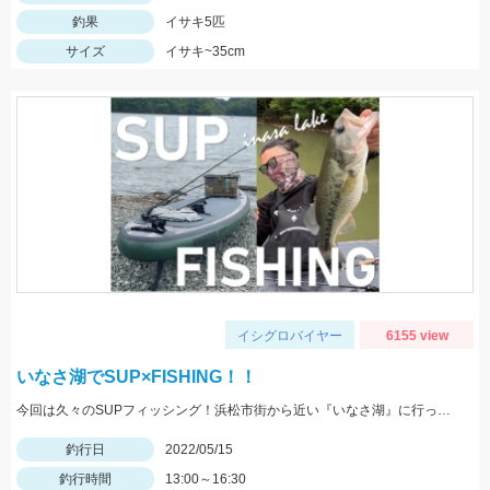
釣果
イサキ5匹
サイズ
イサキ~35cm
イシグロバイヤー
6155 view
いなさ湖でSUP×FISHING！！
今回は久々のSUPフィッシング！浜松市街から近い『いなさ湖』に行ってきました！！
釣行日
2022/05/15
釣行時間
13:00～16:30