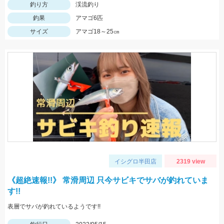
釣り方
渓流釣り
釣果
アマゴ6匹
サイズ
アマゴ18～25㎝
イシグロ半田店
2319 view
《超絶速報!!》 常滑周辺 只今サビキでサバが釣れていま
す!!
表層でサバが釣れているようです!!