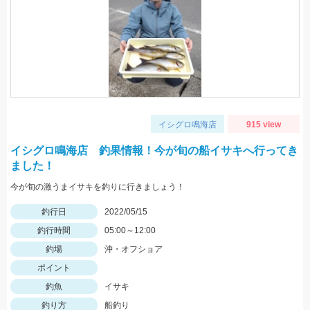
イシグロ鳴海店
915 view
イシグロ鳴海店 釣果情報！今が旬の船イサキへ行ってき
ました！
今が旬の激うまイサキを釣りに行きましょう！
釣行日
2022/05/15
釣行時間
05:00～12:00
釣場
沖・オフショア
ポイント
釣魚
イサキ
釣り方
船釣り