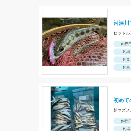
河津川
ヒットル
釣行
釣場
釣魚
釣果
初めて
釣行
釣場