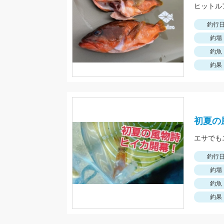
釣行
釣場
釣魚
釣果
初夏の
エサでも
釣行
釣場
釣魚
釣果