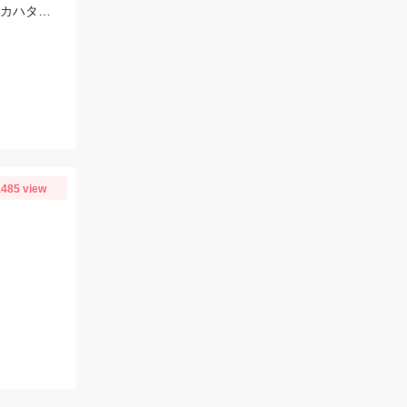
ヒットルアーはプロズワン：スパイニークロー #18ケイムラクリアルビー 良型アカハタ おめでとうございます！
485 view