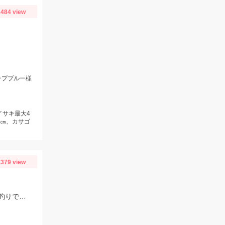
484 view
ープブルー様
イサキ最大4
6㎝、カサゴ
379 view
エサは、小鮎マキエと冷凍シラスのミックス餌を使用。底ずるらせんカゴの流し釣りでの釣果です。