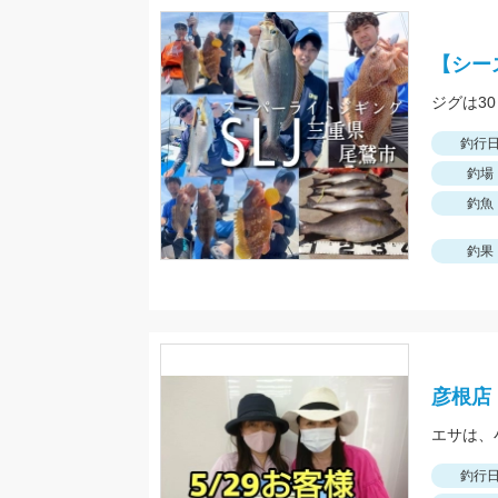
【シー
ジグは3
釣行
釣場
釣魚
釣果
彦根店
釣行