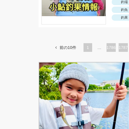
釣場
釣魚
釣果
前の10件
1
…
ペ
1786
ペ
1787
ー
ー
ジ
ジ