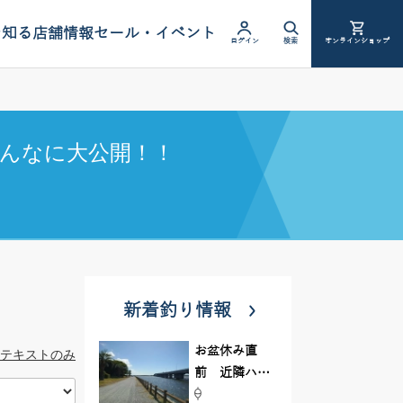
を知る
店舗情報
セール・イベント
ログイン
検索
オンラインショップ
んなに大公開！！
新着釣り情報
お盆休み直
テキストのみ
前 近隣ハゼ
釣り場調査し