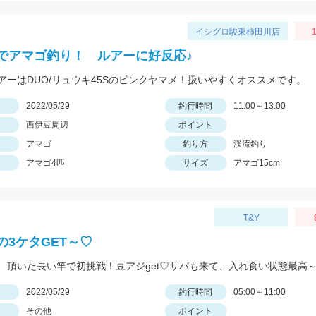
イシグロ駿東柿田川店
でアマゴ釣り！ ルアーに好反応♪
アーはDUO/リュウキ45Sのピンクヤマメ！扱いやすくオススメです。
日
2022/05/29
釣行時間
11:00～13:00
西伊豆周辺
ポイント
アマゴ
釣り方
渓流釣り
アマゴ4匹
サイズ
アマゴ15cm
T&Y
の3ケタGET～♡
日
2022/05/29
釣行時間
05:00～11:00
その他
ポイント