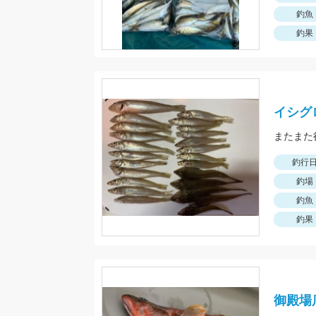
釣魚
釣果
イシグ
釣行
釣場
釣魚
釣果
御殿場