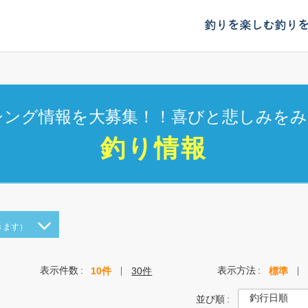
釣りを楽しむ
釣り
シング情報を大募集！！喜びと悲しみをみ
釣り情報
きます）
表示件数
表示方法
10件
30件
標準
並び順