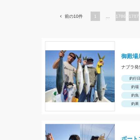
前の10件
1
…
ペ
1786
ペ
1787
ー
ー
ジ
ジ
御殿場
釣行
釣場
釣魚
釣果
ボート