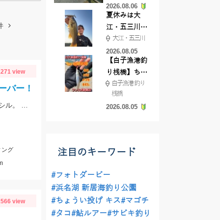
2026.08.06
てきました
夏休みは大
件
江・五三川で
大江・五三川
バスフィッシ
ング♪
2026.08.05
【白子漁港釣
271 view
り桟橋】ちょ
白子漁港 釣り
い投げ釣りが
ーバー！
桟橋
絶好調!キスや
ナブラ発生で爆釣の1日とのことでした。ヒットルアーは12cmのシンキングペンシル。 90㎝クラスの大型ブリ。おめでとうございます！
2026.08.05
ハゼが簡単に
釣れますよ💛
ィング
注目のキーワード
m
#フォトダービー
#浜名湖 新居海釣り公園
#ちょうい投げ キス
#マゴチ
566 view
#タコ
#鮎ルアー
#サビキ釣り