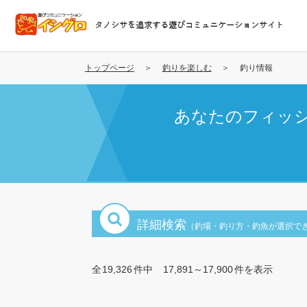
メ
イ
タノシサを追求する遊びコミュニケーションサイト
ン
コ
ン
トップページ
釣りを楽しむ
釣り情報
テ
ン
あなたのフィッ
ツ
に
移
動
詳細検索
（釣場・釣り方・釣魚が選択で
全
19,326
件中
17,891～17,900
件を表示