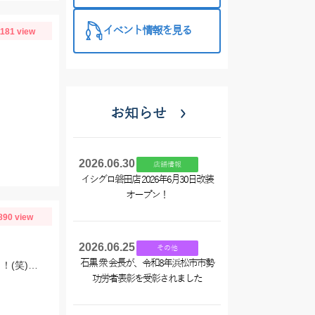
イベント情報を見る
1181 view
お知らせ
2026.06.30
店舗情報
イシグロ磐田店 2026年6月30日改装
オープン！
890 view
2026.06.25
その他
石黒 衆 会長が、令和8年浜松市市勢
朝マズメ、頂いた長い竿で初挑戦！豆アジget♡サバも来て、入れ食い状態最高～！(笑) サイズ小さいから調理大変ですｗｗｗ
功労者表彰を受彰されました