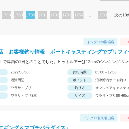
ペ
1788
ペ
1789
カ
1790
ペ
1791
ペ
1792
ペ
1793
ペ
1794
…
1933
次の10
ー
ー
レ
ー
ー
ー
ー
ジ
ジ
ン
ジ
ジ
ジ
ジ
ト
イシグロ御殿場店
1
ペ
店 お客様釣り情報 ボートキャスティングでブリフィ
ー
ジ
日
2022/05/30
釣行時間
05:00～12:00
沼津周辺
ポイント
沼津湾内ボート釣り
ワラサ・ブリ
釣り方
オフショアキャステ
ワラサ・ブリ8本
サイズ
ワラサ・ブリ80~90c
イシグロ名東引山店
1
エギング＆マゴチパラダイス♪