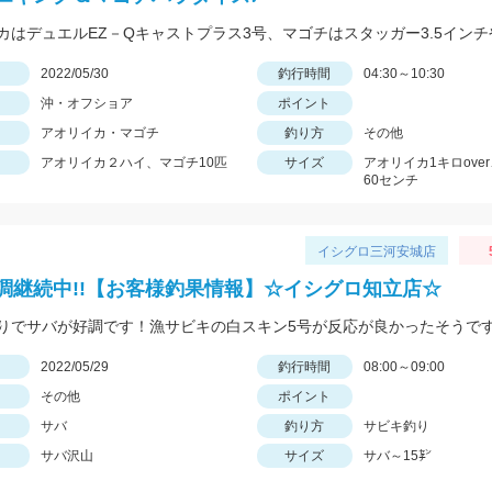
日
2022/05/30
釣行時間
04:30～10:30
沖・オフショア
ポイント
アオリイカ・マゴチ
釣り方
その他
アオリイカ２ハイ、マゴチ10匹
サイズ
アオリイカ1キロove
60センチ
イシグロ三河安城店
調継続中!!【お客様釣果情報】☆イシグロ知立店☆
りでサバが好調です！漁サビキの白スキン5号が反応が良かったそうです
日
2022/05/29
釣行時間
08:00～09:00
その他
ポイント
サバ
釣り方
サビキ釣り
サバ沢山
サイズ
サバ～15㌢