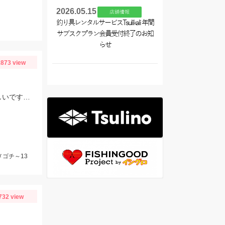
2026.05.15
店舗情報
釣り具レンタルサービスTsulikali 年間
サブスクプラン会員受付終了のお知
らせ
873 view
またまた行って来ました！ 少し大きくなってきております。 数が釣れるので楽しいですよ！
メゴチ～13
732 view