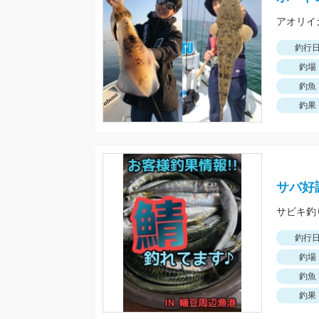
釣行
釣場
釣魚
釣果
サバ好
サビキ釣
釣行
釣場
釣魚
釣果