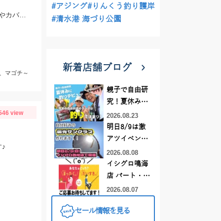
#アジング
#りんくう釣り護岸
アオリイカはデュエルEZ－Qキャストプラス3号、マゴチはスタッガー3.5インチやカバークローグランデにヒット！
#清水港 海づり公園
新着店舗ブログ
r、マゴチ～
親子で自由研
究！夏休みに
546 view
釣りデビュー
2026.08.23
明日8/9は激
アツイベント
♪
日！！！～オ
2026.08.08
ーダー偏光グ
イシグロ鳴海
ラス受注会～
店 パート・ア
ルバイトスタ
2026.08.07
ッフまだまだ
セール情報を見る
募集中！