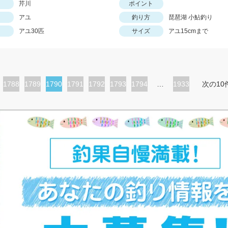
芹川
ポイント
アユ
釣り方
琵琶湖 小鮎釣り
アユ30匹
サイズ
アユ15cmまで
ペ
1788
ペ
1789
カ
1790
ペ
1791
ペ
1792
ペ
1793
ペ
1794
…
1933
次の10
ー
ー
レ
ー
ー
ー
ー
ジ
ジ
ン
ジ
ジ
ジ
ジ
ト
ペ
ー
ジ