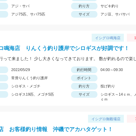
アジ・サバ
釣り方
サビキ釣り
アジ75匹、サバ75匹
サイズ
アジ豆、サバサバ
イシグロ鳴海店
1
ロ鳴海店 りんくう釣り護岸でシロギスが好調です！
日
2022/05/29
釣行時間
04:00～09:30
常滑りんくう釣り護岸
ポイント
シロギス・メゴチ
釣り方
投げ釣り
シロギス19匹、メゴチ5匹
サイズ
シロギス～14ｃｍ、
ｃｍ
イシグロ御殿場店
店 お客様釣り情報 沖磯でアカハタゲット！