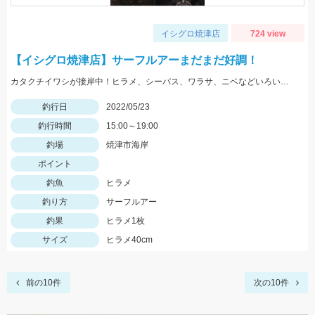
イシグロ焼津店
724 view
【イシグロ焼津店】サーフルアーまだまだ好調！
カタクチイワシが接岸中！ヒラメ、シーバス、ワラサ、ニベなどいろいろ釣れてます！
釣行日
2022/05/23
釣行時間
15:00～19:00
釣場
焼津市海岸
ポイント
釣魚
ヒラメ
釣り方
サーフルアー
釣果
ヒラメ1枚
サイズ
ヒラメ40cm
前の10件
次の10件