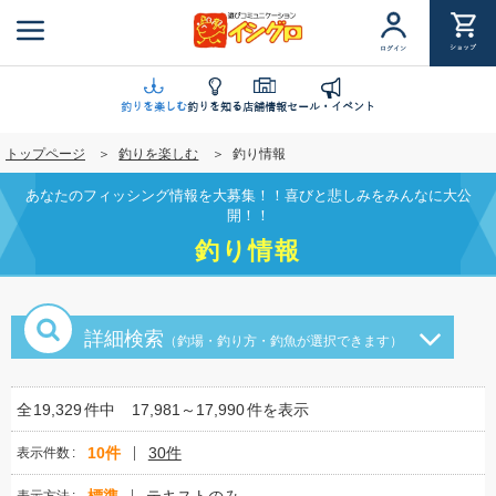
メ
イ
ショップ
ログイン
ン
コ
ン
釣りを楽しむ
釣りを知る
店舗情報
セール・イベント
テ
トップページ
釣りを楽しむ
釣り情報
ン
ツ
あなたのフィッシング情報を大募集！！喜びと悲しみをみんなに大公
に
開！！
移
釣り情報
動
詳細検索
（釣場・釣り方・釣魚が選択できます）
全
19,329
件中
17,981～17,990
件を表示
10件
30件
表示件数