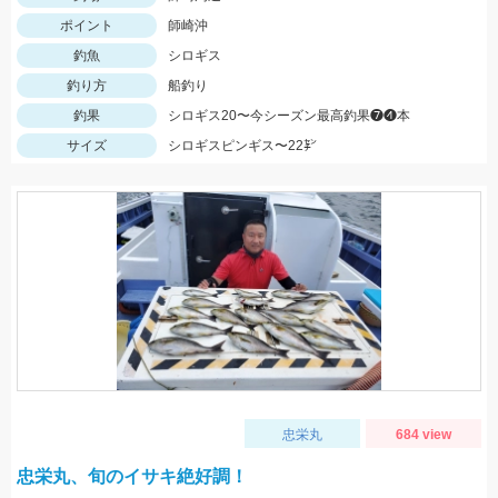
ポイント
師崎沖
釣魚
シロギス
釣り方
船釣り
釣果
シロギス20〜今シーズン最高釣果❼❹本
サイズ
シロギスピンギス〜22㌢
忠栄丸
684 view
忠栄丸、旬のイサキ絶好調！