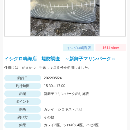
イシグロ鳴海店
1611 view
イシグロ鳴海店 堤防調査 ～新舞子マリンパーク～
仕掛けは がまかつ 手返しキス５号を使用しました。
釣行日
2022/05/24
釣行時間
15:30～17:00
釣場
新舞子マリンパーク釣り施設
ポイント
釣魚
カレイ・シロギス・ハゼ
釣り方
その他
釣果
カレイ3匹、シロギス4匹、ハゼ3匹