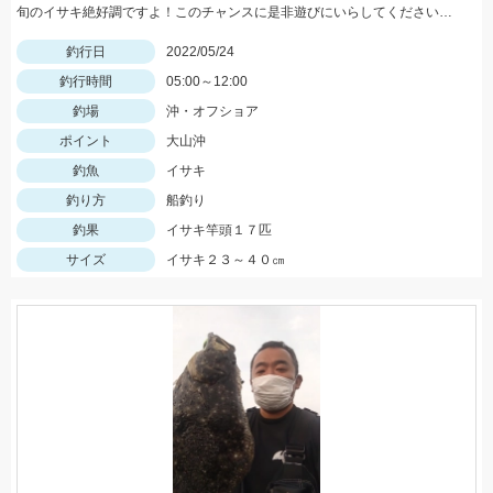
旬のイサキ絶好調ですよ！このチャンスに是非遊びにいらしてくださいね。
釣行日
2022/05/24
釣行時間
05:00～12:00
釣場
沖・オフショア
ポイント
大山沖
釣魚
イサキ
釣り方
船釣り
釣果
イサキ竿頭１７匹
サイズ
イサキ２３～４０㎝