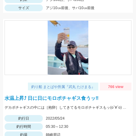
サイズ
アジ10㎝前後、サバ10㎝前後
釣り船 まとばや所属『武丸 たけまる』
766 view
水温上昇⤴︎ 日に日にモロポチャギス食うッ‼︎
デカポチャギスの中には［抱卵］してきてるモロポチャギスもッ(о´∀`о) 期間限定ですので お早めにッ(ﾟ∀ﾟ)b
釣行日
2022/05/24
釣行時間
05:30～12:30
釣場
師崎周辺