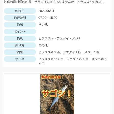
常連の森村様の釣果。サラシは大きくありませんが、ヒラスズキ釣れました！
釣行日
2022/05/24
釣行時間
07:00～15:00
釣場
その他
ポイント
釣魚
ヒラスズキ・フエダイ・メジナ
釣り方
その他
釣果
ヒラスズキ２匹、フエダイ１匹、メジナ１匹
サイズ
ヒラスズキ65ｃｍ、フエダイ49ｃｍ、メジナ40.5
ｃｍ