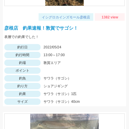
イシグロカインズモール彦根店
1382 view
彦根店 釣果速報！敦賀でサゴシ！
表層での釣果でした！
釣行日
2022/05/24
釣行時間
13:00～17:00
釣場
敦賀エリア
ポイント
釣魚
サワラ（サゴシ）
釣り方
ショアジギング
釣果
サワラ（サゴシ）1匹
サイズ
サワラ（サゴシ）40cm