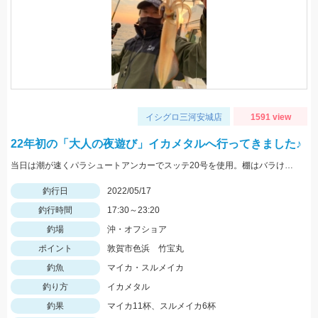
イシグロ三河安城店
1591 view
22年初の「大人の夜遊び」イカメタルへ行ってきました♪
当日は潮が速くパラシュートアンカーでスッテ20号を使用。棚はバラけていますがボトムが一番反応が良かったです。
釣行日
2022/05/17
釣行時間
17:30～23:20
釣場
沖・オフショア
ポイント
敦賀市色浜 竹宝丸
釣魚
マイカ・スルメイカ
釣り方
イカメタル
釣果
マイカ11杯、スルメイカ6杯