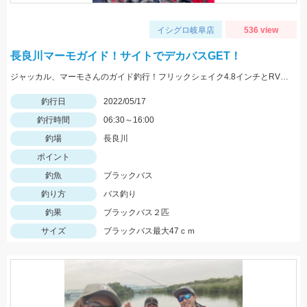
イシグロ岐阜店
536 view
長良川マーモガイド！サイトでデカバスGET！
ジャッカル、マーモさんのガイド釣行！フリックシェイク4.8インチとRVドリフトフライ3インチで釣れました！
釣行日
2022/05/17
釣行時間
06:30～16:00
釣場
長良川
ポイント
釣魚
ブラックバス
釣り方
バス釣り
釣果
ブラックバス２匹
サイズ
ブラックバス最大47ｃｍ