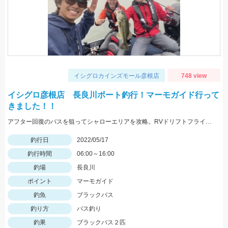
イシグロカインズモール彦根店
748 view
イシグロ彦根店 長良川ボート釣行！マーモガイド行って
きました！！
アフター回復のバスを狙ってシャローエリアを攻略。RVドリフトフライ、フリックシェイク4.8インチでの釣果でした。
釣行日
2022/05/17
釣行時間
06:00～16:00
釣場
長良川
ポイント
マーモガイド
釣魚
ブラックバス
釣り方
バス釣り
釣果
ブラックバス２匹