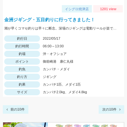
イシグロ焼津店
1201 view
金洲ジギング・五目釣りに行ってきました！
潮が早くコマセ釣りは早々に断念。深場のジギングは電動リールが楽でした。
釣行日
2022/05/17
釣行時間
06:00～13:00
釣場
沖・オフショア
ポイント
御前崎港 康仁丸様
釣魚
カンパチ・メダイ
釣り方
ジギング
釣果
カンパチ1匹、メダイ1匹
サイズ
カンパチ2.0kg、メダイ4.8kg
前の10件
次の10件