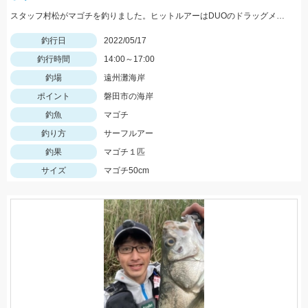
スタッフ村松がマゴチを釣りました。ヒットルアーはDUOのドラッグメタルキャストショット30gのイワシカラー。
釣行日
2022/05/17
釣行時間
14:00～17:00
釣場
遠州灘海岸
ポイント
磐田市の海岸
釣魚
マゴチ
釣り方
サーフルアー
釣果
マゴチ１匹
サイズ
マゴチ50cm