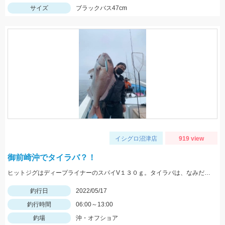
サイズ
ブラックバス47cm
イシグロ沼津店
919 view
御前崎沖でタイラバ？！
ヒットジグはディープライナーのスパイV１３０ｇ。タイラバは、なみだまＴＧ８０ｇやビンビン玉１００ｇ等を使用
釣行日
2022/05/17
釣行時間
06:00～13:00
釣場
沖・オフショア