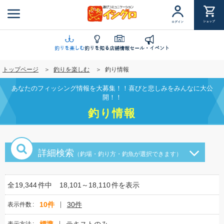
メ
イ
ショップ
ログイン
ン
コ
ン
釣りを楽しむ
釣りを知る
店舗情報
セール・イベント
テ
トップページ
釣りを楽しむ
釣り情報
ン
ツ
あなたのフィッシング情報を大募集！！喜びと悲しみをみんなに大公
に
開！！
移
釣り情報
動
詳細検索
（釣場・釣り方・釣魚が選択できます）
全
19,344
件中
18,101～18,110
件を表示
10件
30件
表示件数