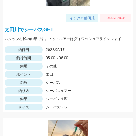
イシグロ磐田店
2889 view
太田川でシーバスGET！
スタッフ村松の釣果です。ヒットルアーはダイワのショアラインシャイナーZバーティス80Sのゴールドカラー。
釣行日
2022/05/17
釣行時間
05:00～06:00
釣場
その他
ポイント
太田川
釣魚
シーバス
釣り方
シーバスルアー
釣果
シーバス１匹
サイズ
シーバス50㎝