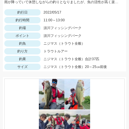
雨が降っていて休憩しながらの釣りとなりましたが、魚の活性が高く楽しむことができました！Bスパーク2.0ｇのＧマジョーラに反応良かったです。
釣行日
2022/05/17
釣行時間
11:00～13:00
釣場
須川フィッシングパーク
ポイント
須川フィッシングパーク
釣魚
ニジマス（トラウト全般）
釣り方
トラウトルアー
釣果
ニジマス（トラウト全般）合計37匹
サイズ
ニジマス（トラウト全般）20～25㎝前後