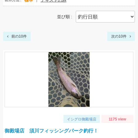
標準
テキストのみ
表示方法
並び順
前の10件
次の10件
イシグロ御殿場店
1175 view
御殿場店 須川フィッシングパーク釣行！