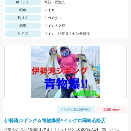
ポイント
敦賀 豊漁丸
釣魚
マイカ
釣り方
イカメタル
釣果
マイカ３２杯
サイズ
マイカ～胴長３０センチ前後
イシグロ岡崎若松店
1169 view
伊勢湾ジギング☆青物爆発!!イシグロ岡崎若松店
伊勢湾ジギング青物釣れてます！ヒットジグはCBONEのZ4・XS、ハヤブサのスイッチなどなど！