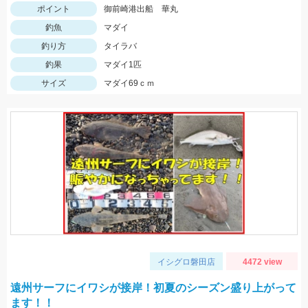
ポイント
御前崎港出船 華丸
釣魚
マダイ
釣り方
タイラバ
釣果
マダイ1匹
サイズ
マダイ69ｃｍ
イシグロ磐田店
4472 view
遠州サーフにイワシが接岸！初夏のシーズン盛り上がって
ます！！