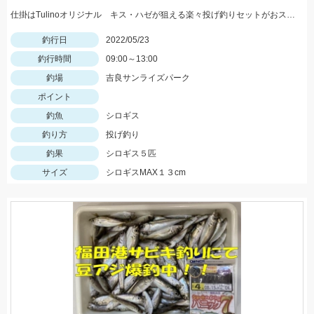
仕掛はTulinoオリジナル キス・ハゼが狙える楽々投げ釣りセットがおススメです！
釣行日
2022/05/23
釣行時間
09:00～13:00
釣場
吉良サンライズパーク
ポイント
釣魚
シロギス
釣り方
投げ釣り
釣果
シロギス５匹
サイズ
シロギスMAX１３cm