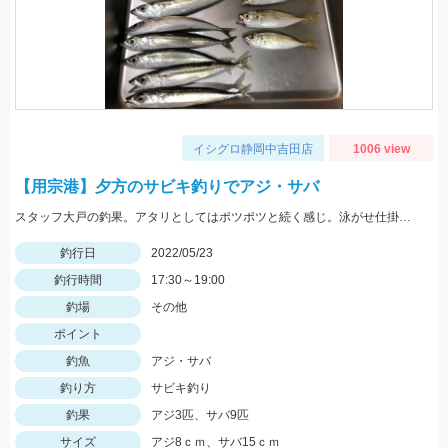
イシグロ静岡中吉田店
1006 view
【用宗港】夕方のサビキ釣りでアジ・サバ
スタッフ大戸の釣果。アタリとしてはポツポツと続く感じ。泳がせ仕掛で青物も狙えるかも。
釣行日
2022/05/23
釣行時間
17:30～19:00
釣場
その他
ポイント
釣魚
アジ・サバ
釣り方
サビキ釣り
釣果
アジ3匹、サバ9匹
サイズ
アジ8ｃｍ、サバ15ｃｍ