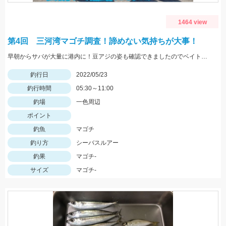
1464 view
第4回 三河湾マゴチ調査！諦めない気持ちが大事！
早朝からサバが大量に港内に！豆アジの姿も確認できましたのでベイトは大量ですね！
釣行日
2022/05/23
釣行時間
05:30～11:00
釣場
一色周辺
ポイント
釣魚
マゴチ
釣り方
シーバスルアー
釣果
マゴチ-
サイズ
マゴチ-