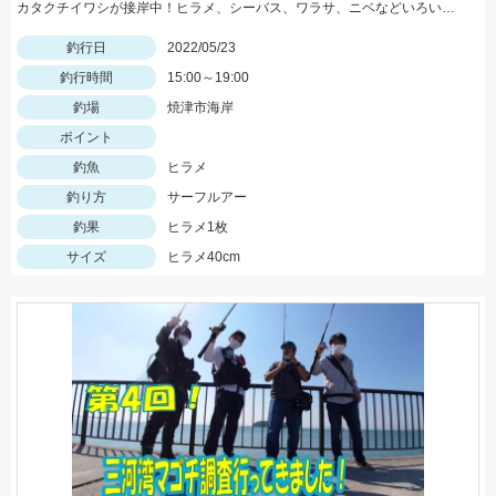
カタクチイワシが接岸中！ヒラメ、シーバス、ワラサ、ニベなどいろいろ釣れてます！
釣行日
2022/05/23
釣行時間
15:00～19:00
釣場
焼津市海岸
ポイント
釣魚
ヒラメ
釣り方
サーフルアー
釣果
ヒラメ1枚
サイズ
ヒラメ40cm