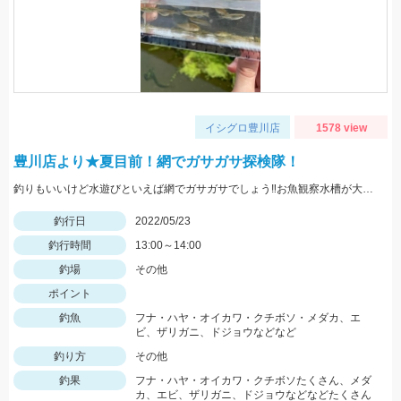
イシグロ豊川店
1578 view
豊川店より★夏目前！網でガサガサ探検隊！
釣りもいいけど水遊びといえば網でガサガサでしょう‼お魚観察水槽が大活躍♪
釣行日
2022/05/23
釣行時間
13:00～14:00
釣場
その他
ポイント
釣魚
フナ・ハヤ・オイカワ・クチボソ・メダカ、エ
ビ、ザリガニ、ドジョウなどなど
釣り方
その他
釣果
フナ・ハヤ・オイカワ・クチボソたくさん、メダ
カ、エビ、ザリガニ、ドジョウなどなどたくさん