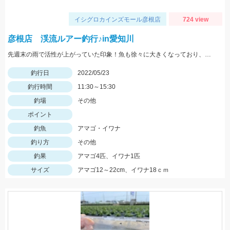
イシグロカインズモール彦根店
724 view
彦根店 渓流ルアー釣行♪in愛知川
先週末の雨で活性が上がっていた印象！魚も徐々に大きくなっており、まだまだ楽しめそうですよ♪
釣行日
2022/05/23
釣行時間
11:30～15:30
釣場
その他
ポイント
釣魚
アマゴ・イワナ
釣り方
その他
釣果
アマゴ4匹、イワナ1匹
サイズ
アマゴ12～22cm、イワナ18ｃｍ