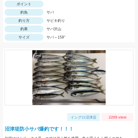
ポイント
釣魚
サバ
釣り方
サビキ釣り
釣果
サバ沢山
サイズ
サバ～15㌢
イシグロ沼津店
2209 view
沼津堤防小サバ爆釣です！！！