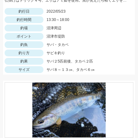
仕掛けはトリック４号、エサはアミ姫を使用。魚が見えたら軽くエサを撒いて、仕掛けをたらせば入れ食いでした。
釣行日
2022/05/23
釣行時間
13:30～18:00
釣場
沼津周辺
ポイント
沼津市堤防
釣魚
サバ・タカベ
釣り方
サビキ釣り
釣果
サバ２5匹前後、タカベ２匹
サイズ
サバ８～１３㎝、タカベ６㎝