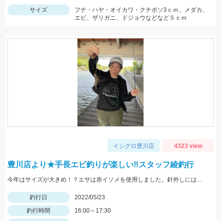
サイズ
フナ・ハヤ・オイカワ・クチボソ3ｃｍ、メダカ、
エビ、ザリガニ、ドジョウなどなど５ｃｍ
イシグロ豊川店
4323 view
豊川店より★手長エビ釣りが楽しい‼スタッフ綾釣行
今年はサイズが大きめ！？エサは赤イソメを使用しました。針外しにはフォーセップがあると鋏まれずにすみますよ！
釣行日
2022/05/23
釣行時間
16:00～17:30