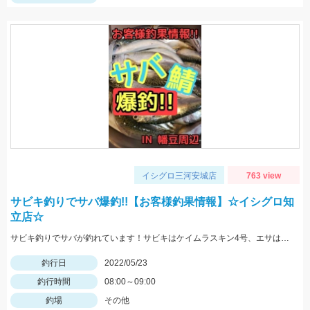
イシグロ三河安城店
763 view
サビキ釣りでサバ爆釣!!【お客様釣果情報】☆イシグロ知
立店☆
サビキ釣りでサバが釣れています！サビキはケイムラスキン4号、エサは冷凍アミエビを使用しました。
釣行日
2022/05/23
釣行時間
08:00～09:00
釣場
その他