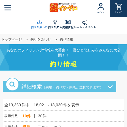
メ
イ
ショップ
ログイン
ン
コ
ン
釣りを楽しむ
釣りを知る
店舗情報
セール・イベント
テ
トップページ
釣りを楽しむ
釣り情報
ン
ツ
あなたのフィッシング情報を大募集！！喜びと悲しみをみんなに大公
に
開！！
移
釣り情報
動
詳細検索
（釣場・釣り方・釣魚が選択できます）
全
19,360
件中
18,021～18,030
件を表示
10件
30件
表示件数