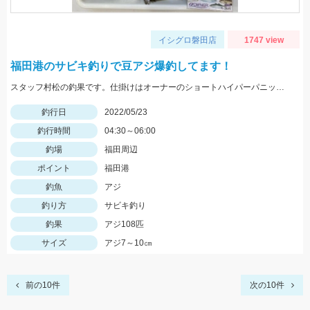
イシグロ磐田店
1747 view
福田港のサビキ釣りで豆アジ爆釣してます！
スタッフ村松の釣果です。仕掛けはオーナーのショートハイパーパニック4号を使用し、にアミエビを付けて釣りました。
釣行日
2022/05/23
釣行時間
04:30～06:00
釣場
福田周辺
ポイント
福田港
釣魚
アジ
釣り方
サビキ釣り
釣果
アジ108匹
サイズ
アジ7～10㎝
前の10件
次の10件