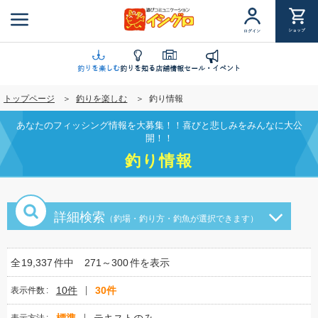
メ
イ
ショップ
ログイン
ン
コ
ン
釣りを楽しむ
釣りを知る
店舗情報
セール・イベント
テ
トップページ
釣りを楽しむ
釣り情報
ン
ツ
あなたのフィッシング情報を大募集！！喜びと悲しみをみんなに大公
に
開！！
移
釣り情報
動
詳細検索
（釣場・釣り方・釣魚が選択できます）
全
19,337
件中
271～300
件を表示
10件
30件
表示件数