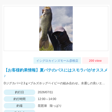
イシグロカインズモール彦根店
200 view
【お客様釣果情報】夏バテのバスにはスモラバがオススメ
♪
Dジグカバー2.3ｇ+ブルズホッグベイビーの組み合わせ。水通しの良いエリア+カバーのポイントでゲット♪
釣行日
2026/07/11
釣行時間
12:00～14:00
釣場
琵琶湖 陸っぱり