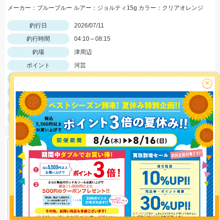
メーカー：ブルーブルー ルアー：ジョルティ15g カラー：クリアオレンジ
釣行日
2026/07/11
釣行時間
04:10～08:15
釣場
津周辺
ポイント
河芸
釣魚
マゴチ
×
釣り方
サーフルアー
釣果
マゴチ1匹
サイズ
マゴチ50.5cm
釣り情報を
投稿する