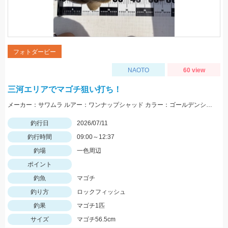
フォトダービー
NAOTO
60 view
三河エリアでマゴチ狙い打ち！
メーカー：サワムラ ルアー：ワンナップシャッド カラー：ゴールデンシャイナー
釣行日
2026/07/11
釣行時間
09:00～12:37
釣場
一色周辺
ポイント
釣魚
マゴチ
釣り方
ロックフィッシュ
釣果
マゴチ1匹
サイズ
マゴチ56.5cm