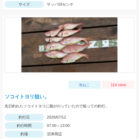
サイズ
サッパ16センチ
海ねこ
114 view
ソコイトヨリ狙い。
先日釣れたソコイトヨリに脂がのっていたので狙っての釣行。
釣行日
2026/07/12
釣行時間
07:00～13:00
釣場
沼津周辺