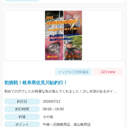
イシグロ三河安城店
223 view
初挑戦！岐阜県佐見川鮎釣行！
初めての川でしたが綺麗な魚が遊んでくれました！少し水深があるポイントが良かったです。8ｍ以下の短竿が使いやすくオススメです！三河安城店岩﨑釣行
釣行日
2026/07/12
釣行時間
08:00～16:00
釣場
その他
ポイント
中橋～苅畑橋周辺、成山橋周辺