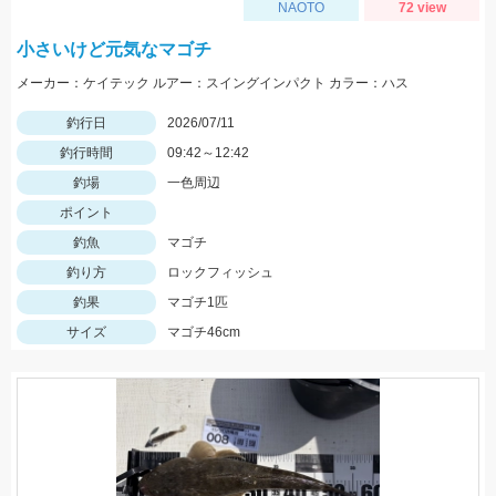
NAOTO
72 view
小さいけど元気なマゴチ
メーカー：ケイテック ルアー：スイングインパクト カラー：ハス
釣行日
2026/07/11
釣行時間
09:42～12:42
釣場
一色周辺
ポイント
釣魚
マゴチ
釣り方
ロックフィッシュ
釣果
マゴチ1匹
サイズ
マゴチ46cm