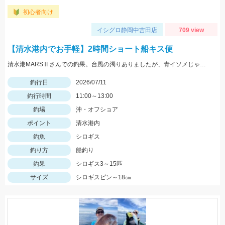
初心者向け
イシグロ静岡中吉田店
709 view
【清水港内でお手軽】2時間ショート船キス便
清水港MARSⅡさんでの釣果。台風の濁りありましたが、青イソメじゃないと当たらない💦しっかり底をさびけば釣れます。オモリは15～30号
釣行日
2026/07/11
釣行時間
11:00～13:00
釣場
沖・オフショア
ポイント
清水港内
釣魚
シロギス
釣り方
船釣り
釣果
シロギス3～15匹
サイズ
シロギスピン～18㎝