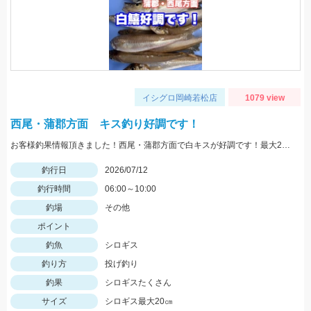
イシグロ岡崎若松店
1079 view
西尾・蒲郡方面 キス釣り好調です！
お客様釣果情報頂きました！西尾・蒲郡方面で白キスが好調です！最大20㎝ほど、リリース含めたくさん釣れているそうです。夏の白キス釣り楽しんで下さいね！
釣行日
2026/07/12
釣行時間
06:00～10:00
釣場
その他
ポイント
釣魚
シロギス
釣り方
投げ釣り
釣果
シロギスたくさん
サイズ
シロギス最大20㎝