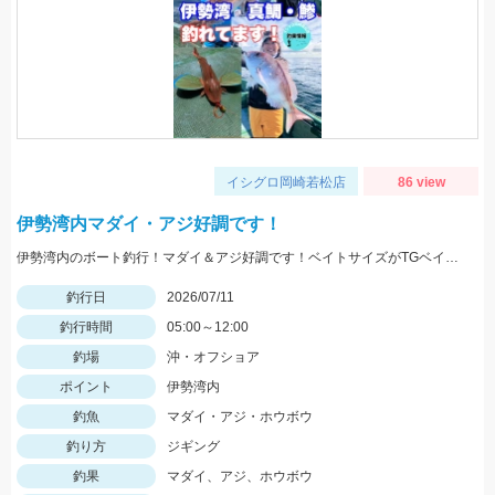
イシグロ岡崎若松店
86 view
伊勢湾内マダイ・アジ好調です！
伊勢湾内のボート釣行！マダイ＆アジ好調です！ベイトサイズがTGベイト100ｇにぴったり！タイラバは60ｇ使用 鯵が回遊しているからジギングサビキいりますよ
釣行日
2026/07/11
釣行時間
05:00～12:00
釣場
沖・オフショア
ポイント
伊勢湾内
釣魚
マダイ・アジ・ホウボウ
釣り方
ジギング
釣果
マダイ、アジ、ホウボウ