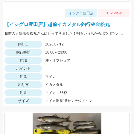
イシグロ豊田店
132 view
【イシグロ豊田店】越前イカメタル釣行＠金松丸
越前の人気船金松丸さんに行ってきました！明るいうちからポツポツと釣れ始め、ラストまで釣れ続きました。明るいうちはボトム狙いで２５号前後、暗くなってライト点灯してからは中層で１５号をメインに使用しました。ケイムラ系のカラーが反応よかった印象です。小型メインのテクニカルなイカメタルが楽しめます！
釣行日
2026/07/12
釣行時間
18:00～23:00
釣場
沖・オフショア
ポイント
釣魚
マイカ
釣り方
イカメタル
釣果
マイカ～38杯
サイズ
マイカ胴長15センチ位メイン