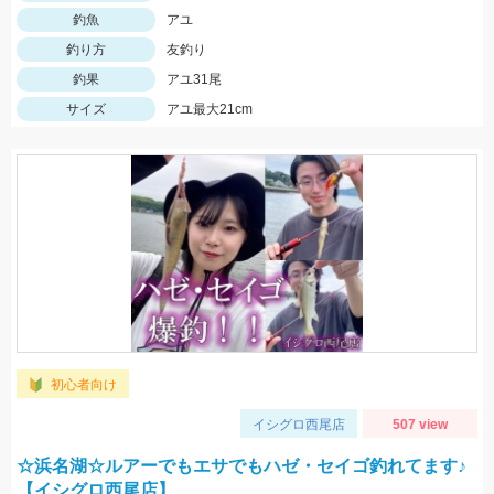
釣魚
アユ
釣り方
友釣り
釣果
アユ31尾
サイズ
アユ最大21cm
初心者向け
イシグロ西尾店
507 view
☆浜名湖☆ルアーでもエサでもハゼ・セイゴ釣れてます♪
【イシグロ西尾店】