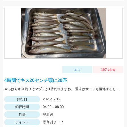
エコ
197 view
4時間でキス20センチ頭に30匹
やっぱりキス釣りはマヅメが1番釣れますね。 週末はサーフも混雑するし暑くなって来ましたので朝の涼しい時間に釣りましょう。 暗いうちは釣り針も夜光の針で、エサも石ゴカイよりもゴールドイソメを使った方が大きいキスが期待出来ると思います。
釣行日
2026/07/12
釣行時間
04:00～08:00
釣場
津周辺
ポイント
香良洲サーフ