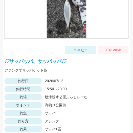
ユキヒロ
137 view
♪̊̈♪̆̈サッパッパ、サッパッパ♪̊̈♪̆̈
アジングでサッパゲット👍
釣行日
2026/07/12
釣行時間
15:50～20:00
釣場
焼津親水公園ふぃしゅーな
ポイント
海釣り公園側
釣魚
サッパ
釣り方
アジング
釣果
サッパ1匹