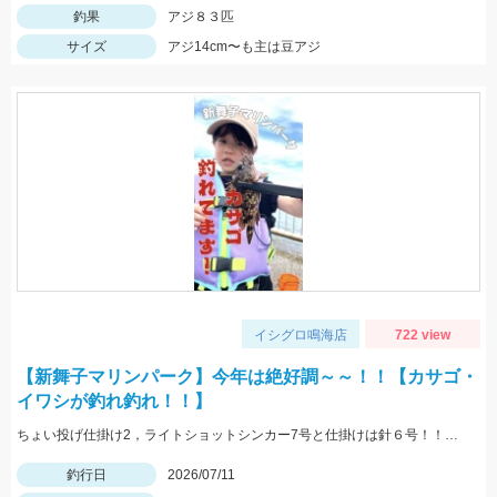
釣果
アジ８３匹
サイズ
アジ14cm〜も主は豆アジ
イシグロ鳴海店
722 view
【新舞子マリンパーク】今年は絶好調～～！！【カサゴ・
イワシが釣れ釣れ！！】
ちょい投げ仕掛け2，ライトショットシンカー7号と仕掛けは針６号！！エサはゴールドがおすすめ！！
釣行日
2026/07/11