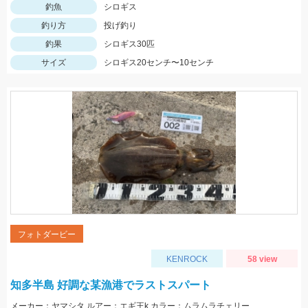
釣魚
シロギス
釣り方
投げ釣り
釣果
シロギス30匹
サイズ
シロギス20センチ〜10センチ
フォトダービー
KENROCK
58 view
知多半島 好調な某漁港でラストスパート
メーカー：ヤマシタ ルアー：エギ王k カラー：ムラムラチェリー