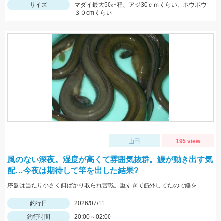
サイズ
マダイ最大50㎝程、アジ30ｃｍくらい、ホウボウ
３０cmくらい
山田
195 view
風のない深夜。湿度が高くて雰囲気抜群。鰻が動き出す気
配…今夜は期待して竿を出した結果?
序盤は当たり小さく餌ばかり取られ苦戦。重すぎて筋外してたので錘を軽く変更。軽くして当たり復活。目の前で大物バラしもあったが、その後70cm×2本含めて計8本。
釣行日
2026/07/11
釣行時間
20:00～02:00