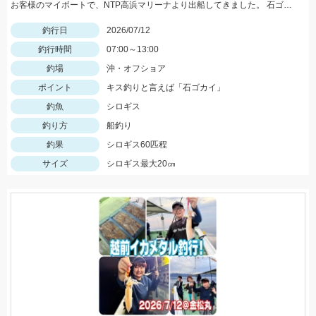
お客様のマイボートで、NTP高浜マリーナより出船してきました。 石ゴカイをエサに船キス仕掛けを使用して楽しんできました！
釣行日
2026/07/12
釣行時間
07:00～13:00
釣場
沖・オフショア
ポイント
キス釣りと言えば「石ゴカイ」
釣魚
シロギス
釣り方
船釣り
釣果
シロギス60匹程
サイズ
シロギス最大20㎝