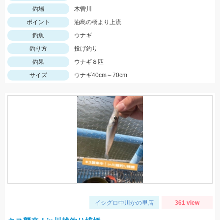
釣場
木曽川
ポイント
油島の橋より上流
釣魚
ウナギ
釣り方
投げ釣り
釣果
ウナギ８匹
サイズ
ウナギ40cm～70cm
イシグロ中川かの里店
361 view