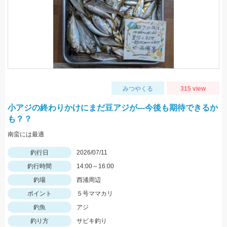
みつやくる
315 view
小アジの終わりかけにまだ豆アジが---今後も期待できるか
も？？
南蛮には最適
釣行日
2026/07/11
釣行時間
14:00～16:00
釣場
西浦周辺
ポイント
５号ママカリ
釣魚
アジ
釣り方
サビキ釣り