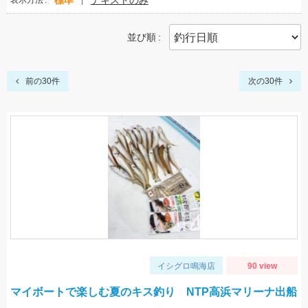
標準
テキストのみ
表示方法
並び順
前の30件
次の30件
イシグロ鳴海店
90 view
マイボートで楽しむ夏のキス釣り NTP高浜マリーナ出船