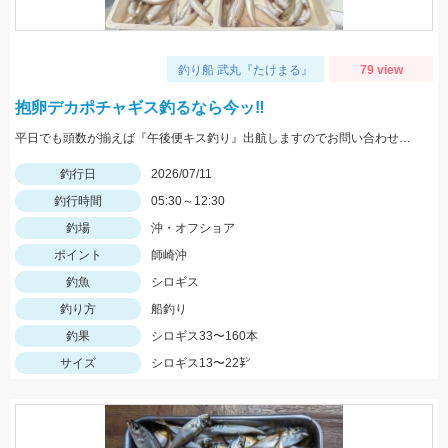
釣り船 武丸『たけまる』
79 view
抱卵デカポチャギス釣るなら今ッ‼︎
平日でも頭数が揃えば『午後便キス釣り』出航しますのでお問い合わせくださいねッ(^-^)
釣行日
2026/07/11
釣行時間
05:30～12:30
釣場
沖・オフショア
ポイント
師崎沖
釣魚
シロギス
釣り方
船釣り
釣果
シロギス33〜160本
サイズ
シロギス13〜22㌢