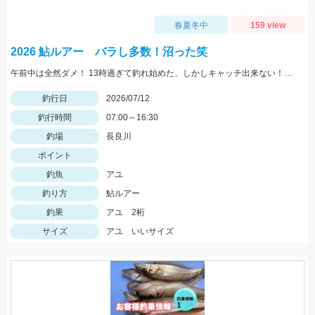
春夏冬中
159 view
2026 鮎ルアー バラし多数！沼った笑
午前中は全然ダメ！ 13時過ぎて釣れ始めた、しかしキャッチ出来ない！何故 針を替えても、長さを変えても、サイズを変えても、、、 チラシに替えて凌いだ！ 店長〜に相談してこ！
釣行日
2026/07/12
釣行時間
07:00～16:30
釣場
長良川
ポイント
釣魚
アユ
釣り方
鮎ルアー
釣果
アユ 2桁
サイズ
アユ いいサイズ