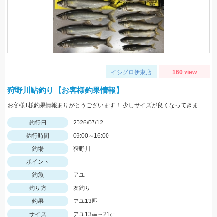
イシグロ伊東店
160 view
狩野川鮎釣り【お客様釣果情報】
お客様T様釣果情報ありがとうございます！ 少しサイズが良くなってきました。 皆がやりそうなポイントは掛からなくて、手前の浅いところが良く掛かったそうです。
釣行日
2026/07/12
釣行時間
09:00～16:00
釣場
狩野川
ポイント
釣魚
アユ
釣り方
友釣り
釣果
アユ13匹
サイズ
アユ13㎝～21㎝