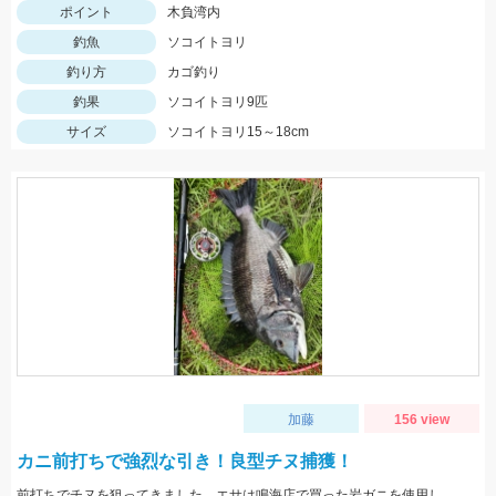
ポイント
木負湾内
釣魚
ソコイトヨリ
釣り方
カゴ釣り
釣果
ソコイトヨリ9匹
サイズ
ソコイトヨリ15～18cm
加藤
156 view
カニ前打ちで強烈な引き！良型チヌ捕獲！
前打ちでチヌを狙ってきました。エサは鳴海店で買った岩ガニを使用し、カニを底で転がしながら丁寧に探っていくとガツンと強烈なアタリ！年無いくか行かないかくらいのサイズ