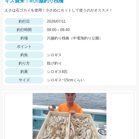
キス襲来！in川越釣り桟橋
えさは石ゴカイを使用！小さめにカットして使うのがオススメ！
釣行日
2026/07/11
釣行時間
08:00～08:40
釣場
川越釣り桟橋（中電海釣り公園）
ポイント
釣魚
シロギス
釣り方
投げ釣り
釣果
シロギス6匹
サイズ
シロギス~15cmくらい