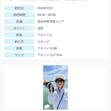
釣行日
2026/07/12
釣行時間
04:00～06:00
釣場
美浜伊勢湾側エリア
ポイント
堤防
釣魚
アオリイカ
釣り方
エギング
釣果
アオリイカ1杯
サイズ
アオリイカ27.5cm