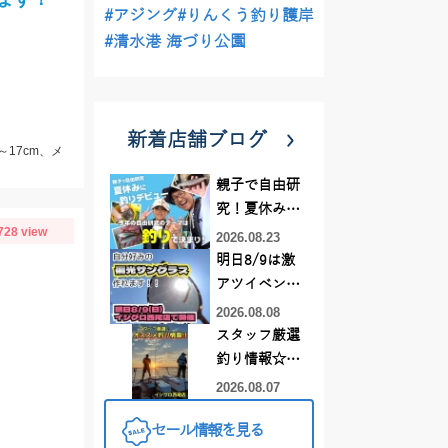
#アジング
#りんくう釣り護岸
#清水港 海づり公園
新着店舗ブログ
～17cm、メ
親子で自由研
究！夏休みに
728 view
釣りデビュー
2026.08.23
明日8/9は激
アツイベント
日！！！～オ
2026.08.08
ーダー偏光グ
スタッフ厳選
ラス受注会～
釣り情報☆彡
連休は何釣り
2026.08.07
に行こう
セール情報を見る
♪【イシグロ