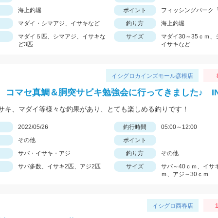
海上釣堀
ポイント
フィッシングパーク
マダイ・シマアジ、イサキなど
釣り方
海上釣堀
マダイ５匹、シマアジ、イサキな
サイズ
マダイ30～35ｃｍ
ど3匹
イサキなど
イシグロカインズモール彦根店
 コマセ真鯛＆胴突サビキ勉強会に行ってきました♪ I
サキ、マダイ等様々な釣果があり、とても楽しめる釣りです！
日
2022/05/26
釣行時間
05:00～12:00
その他
ポイント
サバ・イサキ・アジ
釣り方
その他
サバ多数、イサキ2匹、アジ2匹
サイズ
サバ～40ｃｍ、イサキ
ｍ、アジ～30ｃｍ
イシグロ西春店
1