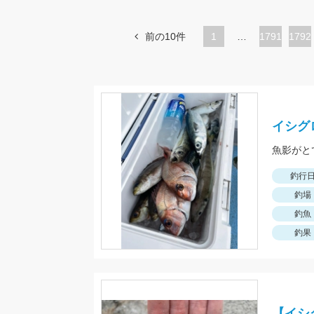
前の10件
1
…
ペ
1791
ペ
1792
ー
ー
ジ
ジ
イシグ
魚影がと
釣行
釣場
釣魚
釣果
【イシ