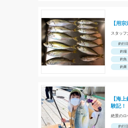
【用宗
釣行
釣場
釣魚
釣果
【海上
験記！
絶景のロ
釣行