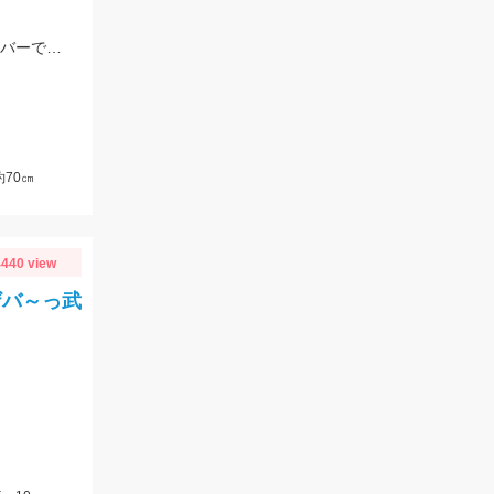
コアマンのパワーヘッド3ｇにスラッシュのデビルテール3.4インチ ホワイトシルバーで釣れました！
70㎝
440 view
ザバ～っ武