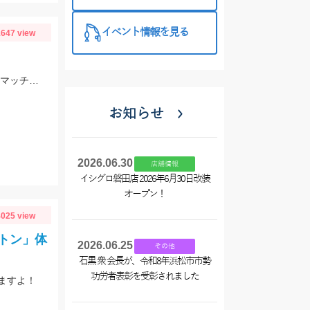
西尾店】
イベント情報を見る
647 view
スタッフ大戸の釣果。雨前で45分でこの釣果。仕掛けはイシグロのNEO 豆アジマッチ２号にて。
お知らせ
2026.06.30
店舗情報
イシグロ磐田店 2026年6月30日改装
オープン！
025 view
トン」体
2026.06.25
その他
石黒 衆 会長が、令和8年浜松市市勢
功労者表彰を受彰されました
ますよ！