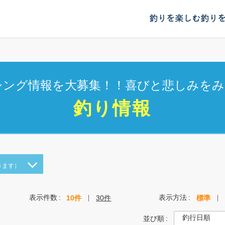
釣りを楽しむ
釣り
シング情報を大募集！！喜びと悲しみをみ
釣り情報
きます）
表示件数
表示方法
10件
30件
標準
並び順