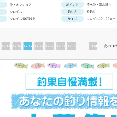
沖・オフショア
ポイント
清水沖・清水港内
シロギス
釣り方
船釣り
シロギス40匹以上
サイズ
シロギス10～22ｃｍ
ペ
1793
ペ
1794
カ
1795
ペ
1796
ペ
1797
ペ
1798
ペ
1799
…
1934
次の10
ー
ー
レ
ー
ー
ー
ー
ジ
ジ
ン
ジ
ジ
ジ
ジ
ト
ペ
ー
ジ