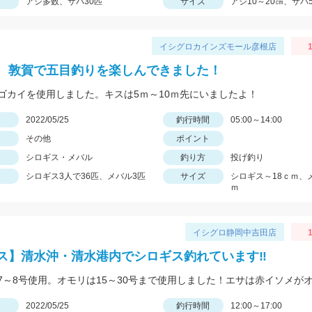
アジ多数、サバ30匹
サイズ
アジ10～20㎝、サバ
イシグロカインズモール彦根店
1
 敦賀で五目釣りを楽しんできました！
ゴカイを使用しました。キスは5ｍ～10ｍ先にいましたよ！
日
2022/05/25
釣行時間
05:00～14:00
その他
ポイント
シロギス・メバル
釣り方
投げ釣り
シロギス3人で36匹、メバル3匹
サイズ
シロギス～18ｃｍ、
ｍ
イシグロ静岡中吉田店
1
ス】清水沖・清水港内でシロギス釣れています‼
日
2022/05/25
釣行時間
12:00～17:00