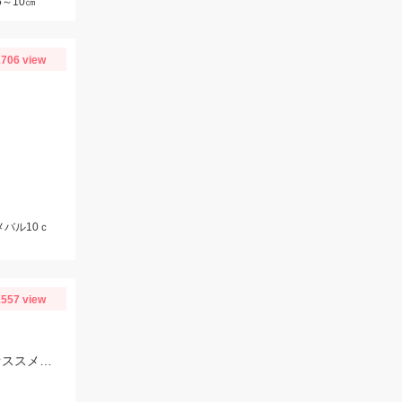
5～10㎝
706 view
メバル10ｃ
557 view
仕掛けは7～8号使用。オモリは15～30号まで使用しました！エサは赤イソメがオススメです！