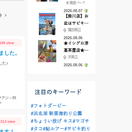
ま海遊パーク
根店
2026.08.07
件
【掛川店】お
盆はサビキ釣
福田周辺
りいきません
か?
2026.08.06
609 view
★イシグロ津
高茶屋店★津
ました。
津周辺
近郊ハゼ釣れ
した♪
てます！
2026.08.06
注目のキーワード
マアジ～35
ｍ
#フォトダービー
#浜名湖 新居海釣り公園
#ちょうい投げ キス
#マゴチ
313 view
#タコ
#鮎ルアー
#サビキ釣り
ます！