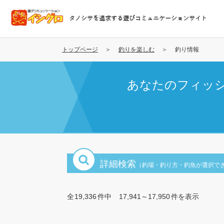
メ
イ
タノシサを追求する遊びコミュニケーションサイト
ン
コ
ン
トップページ
釣りを楽しむ
釣り情報
テ
ン
あなたのフィッ
ツ
に
移
動
詳細検索
（釣場・釣り方・釣魚が選択で
全
19,336
件中
17,941～17,950
件を表示