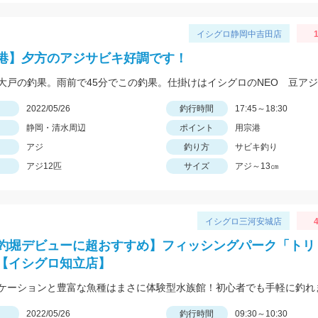
イシグロ静岡中吉田店
1
港】夕方のアジサビキ好調です！
日
2022/05/26
釣行時間
17:45～18:30
静岡・清水周辺
ポイント
用宗港
アジ
釣り方
サビキ釣り
アジ12匹
サイズ
アジ～13㎝
イシグロ三河安城店
4
釣堀デビューに超おすすめ】フィッシングパーク「トリ
【イシグロ知立店】
ケーションと豊富な魚種はまさに体験型水族館！初心者でも手軽に釣れ
日
2022/05/26
釣行時間
09:30～10:30