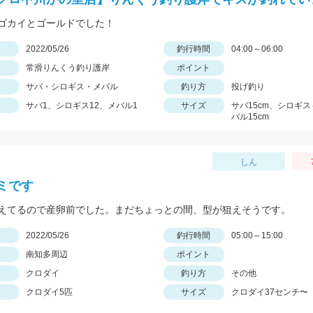
ゴカイとゴールドでした！
日
2022/05/26
釣行時間
04:00～06:00
常滑りんくう釣り護岸
ポイント
サバ・シロギス・メバル
釣り方
投げ釣り
サバ1、シロギス12、メバル1
サイズ
サバ15cm、シロギス
バル15cm
しん
ミです
えてるので産卵前でした。まだちょっとの間、型が狙えそうです。
日
2022/05/26
釣行時間
05:00～15:00
南知多周辺
ポイント
クロダイ
釣り方
その他
クロダイ5匹
サイズ
クロダイ37センチ〜