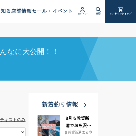
を知る
店舗情報
セール・イベント
ログイン
検索
オンラインショップ
んなに大公開！！
新着釣り情報
8月も敦賀新
テキストのみ
港でお魚沢山
敦賀新港 まるや
♪ イシグロ彦