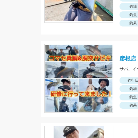
釣場
釣魚
釣果
彦根店
サバ、イ
釣行
釣場
釣魚
釣果