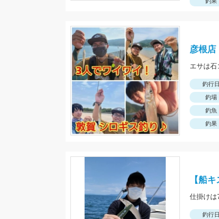
釣果
彦根店
エサは石
釣行
釣場
釣魚
釣果
【船キ
釣行