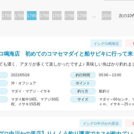
ペ
1793
ペ
1794
カ
1795
ペ
1796
ペ
1797
ペ
1798
ペ
1799
…
1934
次の10
ー
ー
レ
ー
ー
ー
ー
ジ
ジ
ン
ジ
ジ
ジ
ジ
ト
イシグロ鳴海店
ペ
ロ鳴海店 初めてのコマセマダイと船サビキに行って来
ー
ても濃く、アタリが多くて楽しかったですよ♪ 美味しい魚ばかり釣れま
ジ
日
2022/05/26
釣行時間
05:00～13:00
沖・オフショア
ポイント
マダイ・マアジ・イサキ
釣り方
船釣り
マダイ船中18匹、マアジ30匹
サイズ
マダイ～60センチ、
程、イサキ15匹程
ｃｍ、イサキ～25ｃ
イシグロ中川かの里店
1
グロ中川かの里店】りんくう釣り護岸でキスが釣れてい