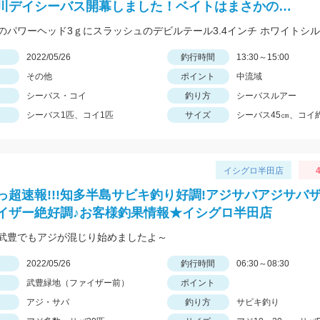
川デイシーバス開幕しました！ベイトはまさかの…
日
2022/05/26
釣行時間
13:30～15:00
その他
ポイント
中流域
シーバス・コイ
釣り方
シーバスルアー
シーバス1匹、コイ1匹
サイズ
シーバス45㎝、コイ約
イシグロ半田店
4
っ超速報!!!知多半島サビキ釣り好調!アジサバアジサバ
イザー絶好調♪お客様釣果情報★イシグロ半田店
武豊でもアジが混じり始めましたよ～
日
2022/05/26
釣行時間
06:30～08:30
武豊緑地（ファイザー前）
ポイント
アジ・サバ
釣り方
サビキ釣り