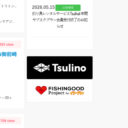
「トリトン」
2026.05.15
店舗情報
釣り具レンタルサービスTsulikali 年間
サブスクプラン会員受付終了のお知
、シマアジ、
らせ
893 view
N御前崎
～30ｃ
708 view