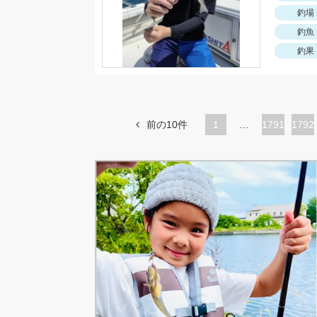
釣場
釣魚
釣果
前の10件
1
…
ペ
1791
ペ
1792
ー
ー
ジ
ジ