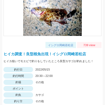
イシグロ岡崎若松店
739 view
ヒイカ調査！良型根魚出現！イシグロ岡崎若松店
ヒイカ狙いでモエビで釣りをしていたところ良型カサゴが釣れました！
釣行日
2022/05/15
釣行時間
20:30～22:00
釣場
その他
ポイント
釣魚
カサゴ
釣り方
その他