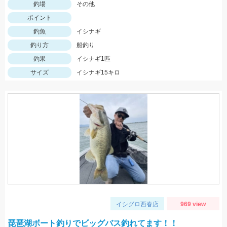
釣場
その他
ポイント
釣魚
イシナギ
釣り方
船釣り
釣果
イシナギ1匹
サイズ
イシナギ15キロ
イシグロ西春店
969 view
琵琶湖ボート釣りでビッグバス釣れてます！！