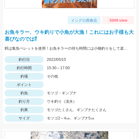
イシグロ西春店
5009 view
お魚キラー、ウキ釣りで小魚が大漁！これにはお子様も大
喜びなのでは⁉
餌は集魚ペレットを使用！お魚キラーの待ち時間には小物釣りをして楽しみましょう！
釣行日
2022/05/15
釣行時間
15:30～17:00
釣場
その他
ポイント
釣魚
モツゴ・ギンブナ
釣り方
ウキ釣り（淡水）
釣果
モツゴたくさん、ギンブナたくさん
サイズ
モツゴ2～4㎝、ギンブナ5㎝