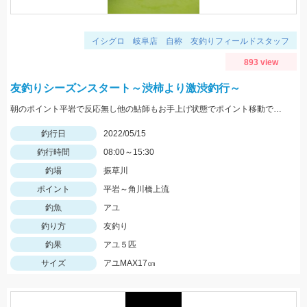
イシグロ 岐阜店 自称 友釣りフィールドスタッフ
893 view
友釣りシーズンスタート～渋柿より激渋釣行～
朝のポイント平岩で反応無し他の鮎師もお手上げ状態でポイント移動で角川橋上流に！瀬の中で５匹のみ追いも弱く渋い釣行でした
釣行日
2022/05/15
釣行時間
08:00～15:30
釣場
振草川
ポイント
平岩～角川橋上流
釣魚
アユ
釣り方
友釣り
釣果
アユ５匹
サイズ
アユMAX17㎝