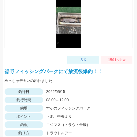
S.K
1501 view
裾野フィッシングパークにて放流後爆釣！！
めっちゃデカいの釣れました。
釣行日
2022/05/15
釣行時間
08:00～12:00
釣場
すそのフィッシングパーク
ポイント
下池 中央より
釣魚
ニジマス（トラウト全般）
釣り方
トラウトルアー