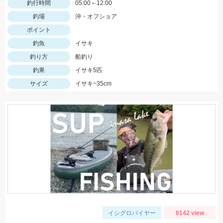
釣行時間
05:00～12:00
釣場
沖・オフショア
ポイント
釣魚
イサキ
釣り方
船釣り
釣果
イサキ5匹
サイズ
イサキ~35cm
イシグロバイヤー
6142 view