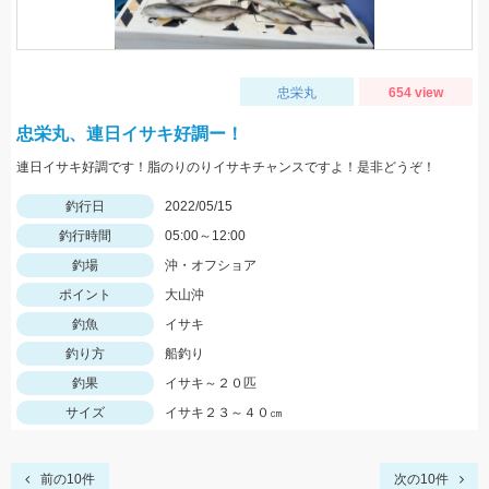
忠栄丸
654 view
忠栄丸、連日イサキ好調ー！
連日イサキ好調です！脂のりのりイサキチャンスですよ！是非どうぞ！
釣行日
2022/05/15
釣行時間
05:00～12:00
釣場
沖・オフショア
ポイント
大山沖
釣魚
イサキ
釣り方
船釣り
釣果
イサキ～２０匹
サイズ
イサキ２３～４０㎝
前の10件
次の10件