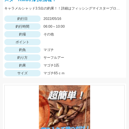
キャラメルシャッド3.5出の釣果！！詳細はフィッシングマイスターブログにて近日中公開です。
釣行日
2022/05/16
釣行時間
06:00～10:00
釣場
その他
ポイント
釣魚
マゴチ
釣り方
サーフルアー
釣果
マゴチ1匹
サイズ
マゴチ65ｃｍ