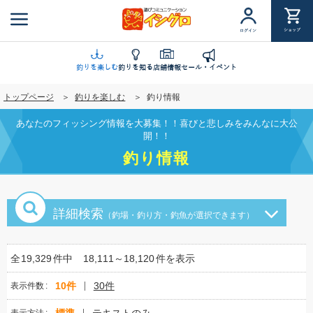
メ
イ
ショップ
ログイン
ン
コ
ン
釣りを楽しむ
釣りを知る
店舗情報
セール・イベント
テ
トップページ
釣りを楽しむ
釣り情報
ン
ツ
あなたのフィッシング情報を大募集！！喜びと悲しみをみんなに大公
に
開！！
移
釣り情報
動
詳細検索
（釣場・釣り方・釣魚が選択できます）
全
19,329
件中
18,111～18,120
件を表示
10件
30件
表示件数