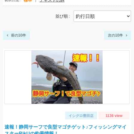
標準
テキストのみ
表示方法
並び順
前の10件
次の10件
イシグロ豊田店
1136 view
速報！静岡サーフで良型マゴチゲット♪フィッシングマイ
スターRikUの釣果情報！