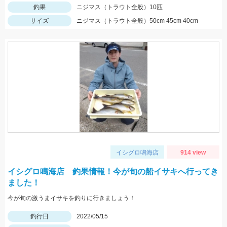
釣果
ニジマス（トラウト全般）10匹
サイズ
ニジマス（トラウト全般）50cm 45cm 40cm
イシグロ鳴海店
914 view
イシグロ鳴海店 釣果情報！今が旬の船イサキへ行ってき
ました！
今が旬の激うまイサキを釣りに行きましょう！
釣行日
2022/05/15