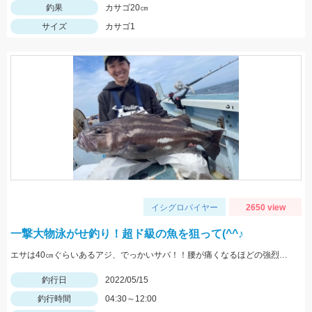
釣果
カサゴ20㎝
サイズ
カサゴ1
イシグロバイヤー
2650 view
一撃大物泳がせ釣り！超ド級の魚を狙って(^^♪
エサは40㎝ぐらいあるアジ、でっかいサバ！！腰が痛くなるほどの強烈な引き、ロマンです。
釣行日
2022/05/15
釣行時間
04:30～12:00