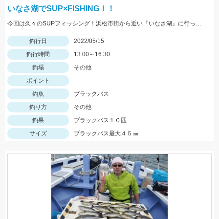
いなさ湖でSUP×FISHING！！
今回は久々のSUPフィッシング！浜松市街から近い『いなさ湖』に行ってきました！！
釣行日
2022/05/15
釣行時間
13:00～16:30
釣場
その他
ポイント
釣魚
ブラックバス
釣り方
その他
釣果
ブラックバス１０匹
サイズ
ブラックバス最大４５㎝