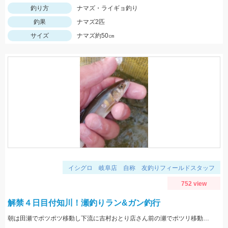
釣り方
ナマズ・ライギョ釣り
釣果
ナマズ2匹
サイズ
ナマズ約50㎝
イシグロ 岐阜店 自称 友釣りフィールドスタッフ
752 view
解禁４日目付知川！瀬釣りラン&ガン釣行
朝は田瀬でポツポツ移動し下流に吉村おとり店さん前の瀬でポツリ移動し上流いなりはし下流の瀬の中でポツポツσ(^_^;)