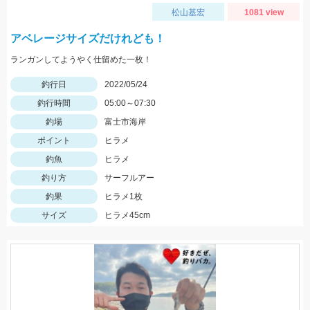
松山基宏
1081 view
アベレージサイズだけれども！
ランガンしてようやく仕留めた一枚！
釣行日
2022/05/24
釣行時間
05:00～07:30
釣場
富士市海岸
ポイント
ヒラメ
釣魚
ヒラメ
釣り方
サーフルアー
釣果
ヒラメ1枚
サイズ
ヒラメ45cm