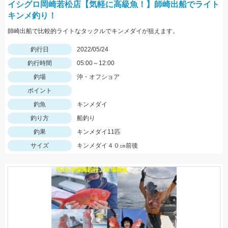
イシグロ岡崎若松店【気軽に高級魚！】師崎出船でライト
キンメ釣り！
師崎出船で比較的ライトなタックルでキンメダイが狙えます。
釣行日
2022/05/24
釣行時間
05:00～12:00
釣場
沖・オフショア
ポイント
釣魚
キンメダイ
釣り方
船釣り
釣果
キンメダイ11匹
サイズ
キンメダイ４０㎝前後