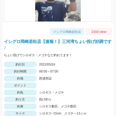
イシグロ岡崎若松店
1316 view
イシグロ岡崎若松店【速報！】三河湾ちょい投げ好調です
♪
ちょい投げでシロギス・メゴチなど釣れてます！
釣行日
2022/05/24
釣行時間
06:00～07:00
釣場
西浦周辺
ポイント
釣魚
シロギス・メゴチ
釣り方
投げ釣り
釣果
シロギス数匹、メゴチ数匹
サイズ
シロギス~15cm、メゴチ～13ｃｍ