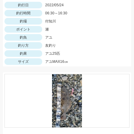
釣行日
2022/05/24
釣行時間
06:30～16:30
釣場
付知川
ポイント
瀬
釣魚
アユ
釣り方
友釣り
釣果
アユ25匹
サイズ
アユMAX16㎝