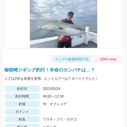
イシグロ駿東柿田川店
1604 view
御前崎ジギング釣行！本命のカンパチは…？
ジグは150ｇ前後を使用。ヒットルアーはＴＧベイトでした！
釣行日
2022/05/24
釣行時間
06:00～12:30
釣場
沖・オフショア
ポイント
釣魚
ワラサ・ブリ・カサゴ