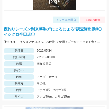
イシグロ半田店
1451 view
夜釣りシーズン到来!!噂の‘‘にょろにょろ‘‘調査隊出動!!〇
イシグロ半田店〇
仕掛けは、‘‘うなぎアナゴぶっこみ仕掛‘‘を使用！ゴールドイソメや青イソメの房掛けがオススメ‼
釣行日
2022/05/24
釣行時間
22:30～00:00
釣場
南知多周辺
ポイント
釣魚
アナゴ・カサゴ
釣り方
その他
釣果
アナゴ1匹、カサゴ1匹
サイズ
アナゴ40㎝、カサゴ15㎝