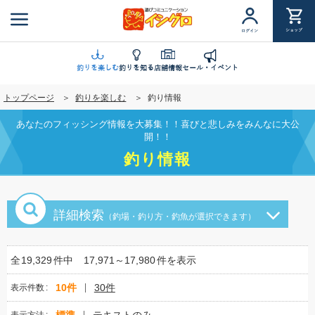
メ
イ
ショップ
ログイン
ン
コ
ン
釣りを楽しむ
釣りを知る
店舗情報
セール・イベント
テ
トップページ
釣りを楽しむ
釣り情報
ン
ツ
あなたのフィッシング情報を大募集！！喜びと悲しみをみんなに大公
に
開！！
移
釣り情報
動
詳細検索
（釣場・釣り方・釣魚が選択できます）
全
19,329
件中
17,971～17,980
件を表示
10件
30件
表示件数