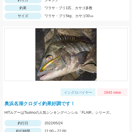
釣り方
ジギング
釣果
ワラサ・ブリ1匹、カサゴ多数
サイズ
ワラサ・ブリ5kg、カサゴ30㎝
イシグロバイヤー
1043 view
奥浜名湖クロダイ釣果好調です！
HITルアーはTsulinoの人気シンキングペンシル「FLAIR」シリーズ。
釣行日
2022/05/24
釣行時間
21:00～22:00