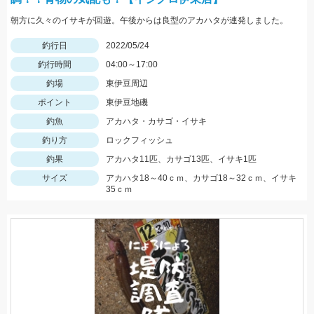
朝方に久々のイサキが回遊。午後からは良型のアカハタが連発しました。
釣行日
2022/05/24
釣行時間
04:00～17:00
釣場
東伊豆周辺
ポイント
東伊豆地磯
釣魚
アカハタ・カサゴ・イサキ
釣り方
ロックフィッシュ
釣果
アカハタ11匹、カサゴ13匹、イサキ1匹
サイズ
アカハタ18～40ｃｍ、カサゴ18～32ｃｍ、イサキ
35ｃｍ