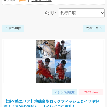
標準
テキストのみ
表示方法
並び順
前の10件
次の10件
イシグロ伊東店
7602 view
【城ケ崎エリア】地磯良型ロックフィッシュ＆イサキ好
調！！青物の気配も！【イシグロ伊東店】