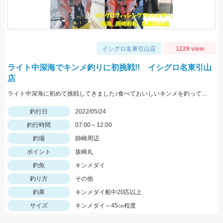
イシグロ名東引山店
1229 view
ライト中深海でキンメ釣りに初挑戦!! イシグロ名東引山
店
ライト中深海に初めて挑戦してきました♪食べておいしいキンメを釣ってみてはいかがでしょうか？ 水深300～400ｍで仕掛けは5～8本針のライト中深海用胴突き仕掛けに250号のオモリを使用しました
釣行日
2022/05/24
釣行時間
07:00～12:00
釣場
師崎周辺
ポイント
坂崎丸
釣魚
キンメダイ
釣り方
その他
釣果
キンメダイ船中20匹以上
サイズ
キンメダイ～45㎝程度