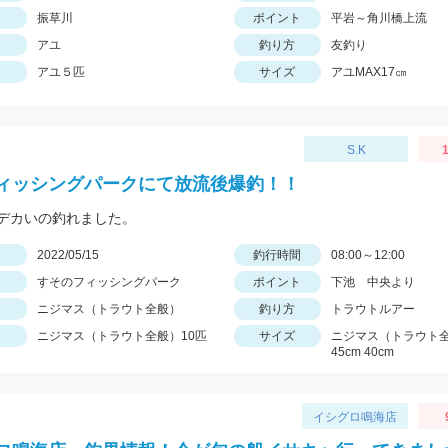
振草川
ポイント
平岩～角川橋上流
アユ
釣り方
友釣り
アユ５匹
サイズ
アユMAX17㎝
S.K
1
ィッシングパークにて放流後爆釣！！
デカいの釣れました。
日
2022/05/15
釣行時間
08:00～12:00
すそのフィッシングパーク
ポイント
下池 中央より
ニジマス（トラウト全般）
釣り方
トラウトルアー
ニジマス（トラウト全般）10匹
サイズ
ニジマス（トラウト全
45cm 40cm
イシグロ鳴海店