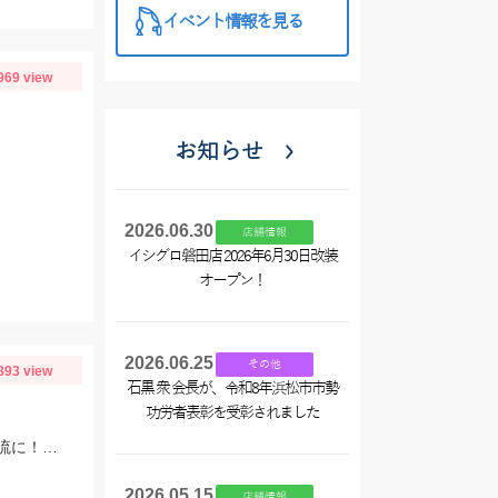
イベント情報を見る
969 view
お知らせ
2026.06.30
店舗情報
イシグロ磐田店 2026年6月30日改装
オープン！
2026.06.25
その他
893 view
石黒 衆 会長が、令和8年浜松市市勢
功労者表彰を受彰されました
朝のポイント平岩で反応無し他の鮎師もお手上げ状態でポイント移動で角川橋上流に！瀬の中で５匹のみ追いも弱く渋い釣行でした
2026.05.15
店舗情報