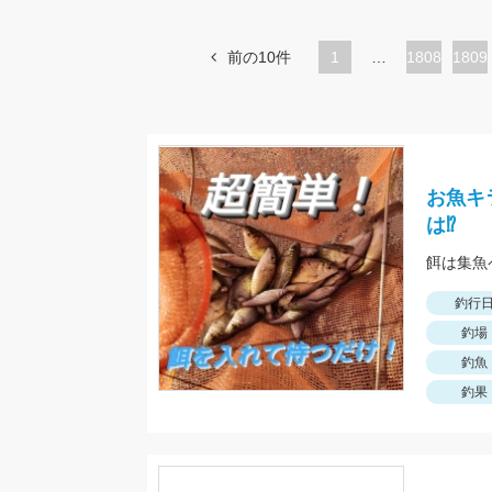
前の10件
1
…
ペ
1808
ペ
1809
ー
ー
ジ
ジ
お魚キ
は⁉
餌は集魚
釣行
釣場
釣魚
釣果