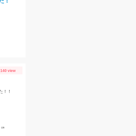
た！
140 view
た！！
５㎝