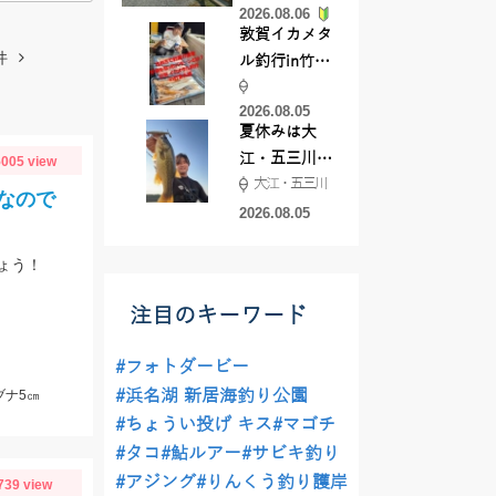
2026.08.06
てきました
敦賀イカメタ
件
ル釣行in竹宝
丸様 釣り方で
2026.08.05
釣果が激変！
夏休みは大
竿頭を取った
江・五三川で
005 view
パターンと
大江・五三川
バスフィッシ
は？
なので
ング♪
2026.08.05
ょう！
注目のキーワード
#フォトダービー
#浜名湖 新居海釣り公園
ブナ5㎝
#ちょうい投げ キス
#マゴチ
#タコ
#鮎ルアー
#サビキ釣り
#アジング
#りんくう釣り護岸
739 view