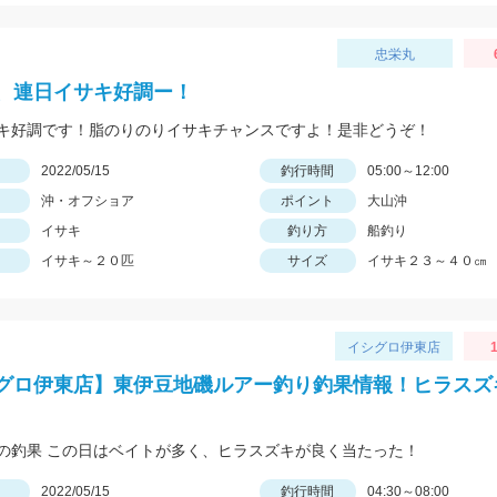
忠栄丸
、連日イサキ好調ー！
キ好調です！脂のりのりイサキチャンスですよ！是非どうぞ！
日
2022/05/15
釣行時間
05:00～12:00
沖・オフショア
ポイント
大山沖
イサキ
釣り方
船釣り
イサキ～２０匹
サイズ
イサキ２３～４０㎝
イシグロ伊東店
グロ伊東店】東伊豆地磯ルアー釣り釣果情報！ヒラスズ
の釣果 この日はベイトが多く、ヒラスズキが良く当たった！
日
2022/05/15
釣行時間
04:30～08:00