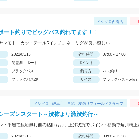
イシグロ西春店
ボート釣りでビッグバス釣れてます！！
ヤマモト「カットテール5インチ」ネコリグが良い感じ♪♪
日
2022/05/15
釣行時間
07:00～17:00
琵琶湖 ボート
ポイント
ブラックバス
釣り方
バス釣り
ブラックバス2匹
サイズ
ブラックバス～54㎝
イシグロ 岐阜店 自称 友釣りフィールドスタッフ
シーズンスタート～渋柿より激渋釣行～
日
2022/05/15
釣行時間
08:00～15:30