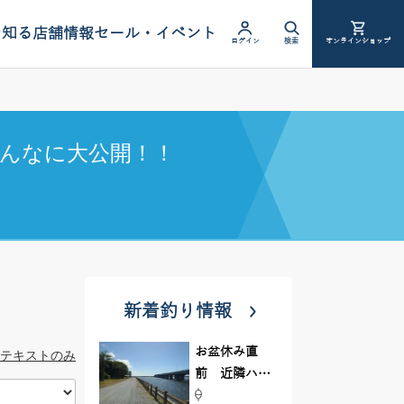
を知る
店舗情報
セール・イベント
ログイン
検索
オンラインショップ
んなに大公開！！
新着釣り情報
お盆休み直
テキストのみ
前 近隣ハゼ
釣り場調査し