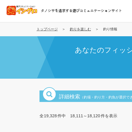
メ
イ
タノシサを追求する遊びコミュニケーションサイト
ン
コ
ン
トップページ
釣りを楽しむ
釣り情報
テ
ン
あなたのフィッ
ツ
に
移
動
詳細検索
（釣場・釣り方・釣魚が選択で
全
19,328
件中
18,111～18,120
件を表示