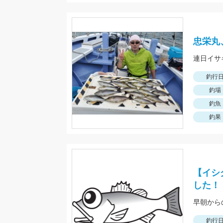
忠栄丸
連日イサ
釣行
釣場
釣魚
釣果
【イシ
した！
早朝から
釣行