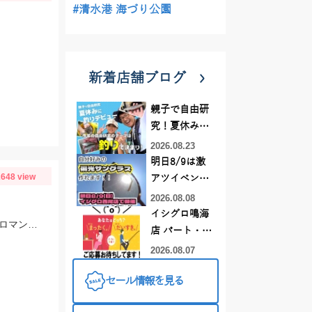
#清水港 海づり公園
新着店舗ブログ
親子で自由研
究！夏休みに
釣りデビュー
2026.08.23
明日8/9は激
648 view
アツイベント
日！！！～オ
2026.08.08
ーダー偏光グ
イシグロ鳴海
エサは40㎝ぐらいあるアジ、でっかいサバ！！腰が痛くなるほどの強烈な引き、ロマンです。
ラス受注会～
店 パート・ア
ルバイトスタ
2026.08.07
ッフまだまだ
セール情報を見る
募集中！