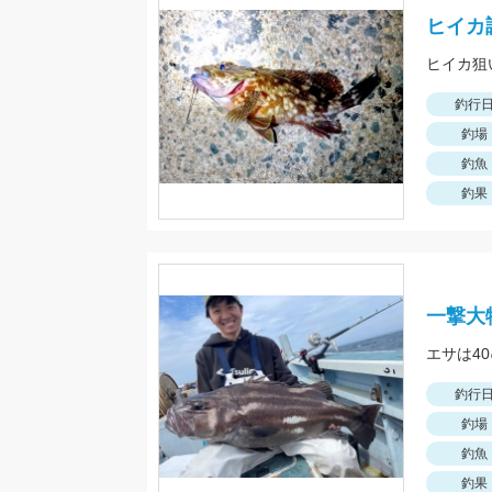
ヒイカ
ヒイカ狙
釣行
釣場
釣魚
釣果
一撃大
釣行
釣場
釣魚
釣果