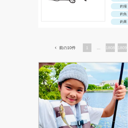
釣場
釣魚
釣果
前の10件
1
…
ペ
1808
ペ
1809
ー
ー
ジ
ジ