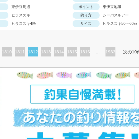
東伊豆周辺
ポイント
東伊豆地磯
ヒラスズキ
釣り方
シーバスルアー
ヒラスズキ4匹
サイズ
ヒラスズキ50～60㎝
ペ
1810
ペ
1811
カ
1812
ペ
1813
ペ
1814
ペ
1815
ペ
1816
…
1933
次の10
ー
ー
レ
ー
ー
ー
ー
ジ
ジ
ン
ジ
ジ
ジ
ジ
ト
ペ
ー
ジ