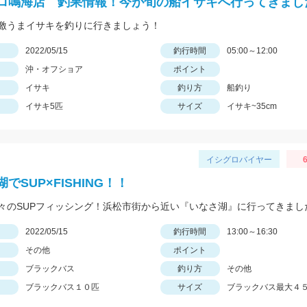
ロ鳴海店 釣果情報！今が旬の船イサキへ行ってきまし
激うまイサキを釣りに行きましょう！
日
2022/05/15
釣行時間
05:00～12:00
沖・オフショア
ポイント
イサキ
釣り方
船釣り
イサキ5匹
サイズ
イサキ~35cm
イシグロバイヤー
6
でSUP×FISHING！！
々のSUPフィッシング！浜松市街から近い『いなさ湖』に行ってきまし
日
2022/05/15
釣行時間
13:00～16:30
その他
ポイント
ブラックバス
釣り方
その他
ブラックバス１０匹
サイズ
ブラックバス最大４