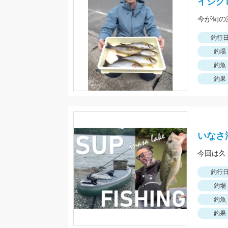
イシグ
今が旬の
釣行
釣場
釣魚
釣果
いなさ湖
今回は久
釣行
釣場
釣魚
釣果