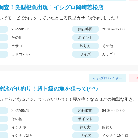
調査！良型根魚出現！イシグロ岡崎若松店
いでモエビで釣りをしていたところ良型カサゴが釣れました！
日
2022/05/15
釣行時間
20:30～22:00
その他
ポイント
カサゴ
釣り方
その他
カサゴ20㎝
サイズ
カサゴ1
イシグロバイヤー
2
物泳がせ釣り！超ド級の魚を狙って(^^♪
日
2022/05/15
釣行時間
04:30～12:00
その他
ポイント
イシナギ
釣り方
船釣り
イシナギ1匹
サイズ
イシナギ15キロ