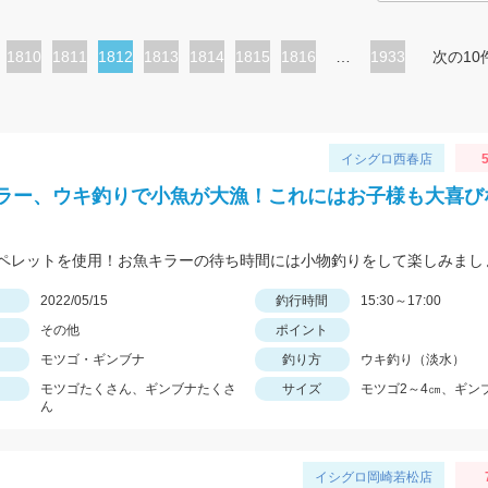
ペ
1810
ペ
1811
カ
1812
ペ
1813
ペ
1814
ペ
1815
ペ
1816
…
1933
次の10
ー
ー
レ
ー
ー
ー
ー
ジ
ジ
ン
ジ
ジ
ジ
ジ
ト
イシグロ西春店
5
ペ
ラー、ウキ釣りで小魚が大漁！これにはお子様も大喜び
ー
ジ
ペレットを使用！お魚キラーの待ち時間には小物釣りをして楽しみまし
日
2022/05/15
釣行時間
15:30～17:00
その他
ポイント
モツゴ・ギンブナ
釣り方
ウキ釣り（淡水）
モツゴたくさん、ギンブナたくさ
サイズ
モツゴ2～4㎝、ギン
ん
イシグロ岡崎若松店