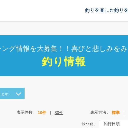
釣りを楽しむ
釣り
シング情報を大募集！！喜びと悲しみをみ
釣り情報
きます）
表示件数
表示方法
10件
30件
標準
並び順