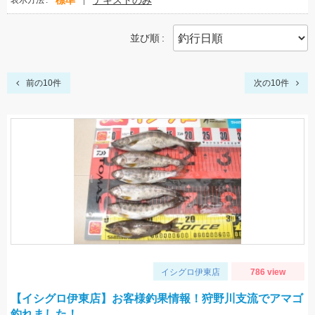
標準
テキストのみ
表示方法
並び順
前の10件
次の10件
イシグロ伊東店
786 view
【イシグロ伊東店】お客様釣果情報！狩野川支流でアマゴ
釣れました！