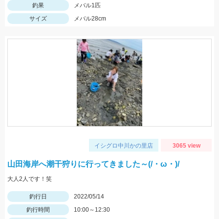
釣果
メバル1匹
サイズ
メバル28cm
イシグロ中川かの里店
3065 view
山田海岸へ潮干狩りに行ってきました～(/・ω・)/
大人2人です！笑
釣行日
2022/05/14
釣行時間
10:00～12:30