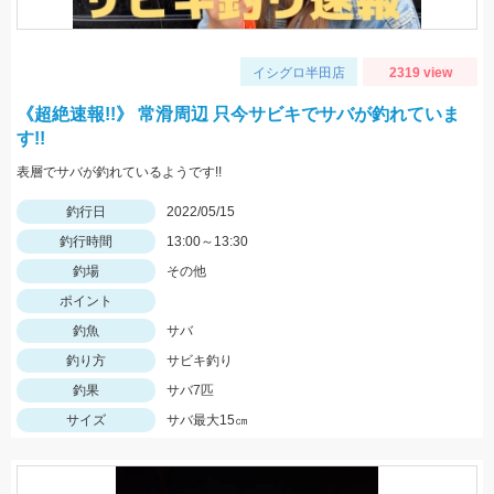
イシグロ半田店
2319 view
《超絶速報!!》 常滑周辺 只今サビキでサバが釣れていま
す!!
表層でサバが釣れているようです!!
釣行日
2022/05/15
釣行時間
13:00～13:30
釣場
その他
ポイント
釣魚
サバ
釣り方
サビキ釣り
釣果
サバ7匹
サイズ
サバ最大15㎝