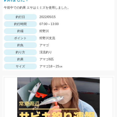
午前中での釣果 エサはミミズを使用しました。
釣行日
2022/05/15
釣行時間
07:00～13:00
釣場
狩野川
ポイント
狩野川支流
釣魚
アマゴ
釣り方
渓流釣り
釣果
アマゴ6匹
サイズ
アマゴ18～25㎝