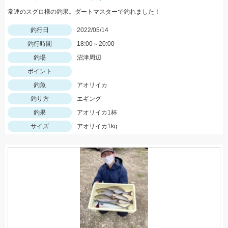
常連のスグロ様の釣果。ダートマスターで釣れました！
釣行日
2022/05/14
釣行時間
18:00～20:00
釣場
沼津周辺
ポイント
釣魚
アオリイカ
釣り方
エギング
釣果
アオリイカ1杯
サイズ
アオリイカ1kg