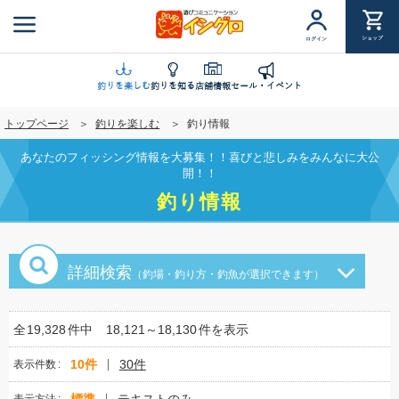
メ
イ
ショップ
ログイン
ン
コ
ン
釣りを楽しむ
釣りを知る
店舗情報
セール・イベント
テ
トップページ
釣りを楽しむ
釣り情報
ン
ツ
あなたのフィッシング情報を大募集！！喜びと悲しみをみんなに大公
に
開！！
移
釣り情報
動
詳細検索
（釣場・釣り方・釣魚が選択できます）
全
19,328
件中
18,121～18,130
件を表示
10件
30件
表示件数