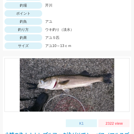
釣場
芹川
ポイント
釣魚
アユ
釣り方
ウキ釣り（淡水）
釣果
アユ５匹
サイズ
アユ10～13ｃｍ
K1
2322 view