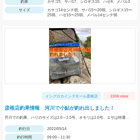
釣果
カサゴ5、サバ17、シロギス10、ハゼ4、メバル3
サイズ
カサゴ14センチ弱、サバ15〜20弱、シロギス15〜
25弱、ハゼ15〜25弱、メバル14センチ弱
イシグロカインズモール彦根店
2306 view
彦根店釣果情報 河川で小鮎が釣れ出しました！
芹川での釣果、ハリのサイズは2.0～2.5号、オモリは1.0号、エサは特選小鮎まきえと鮎乱舞を混ぜて使用。
釣行日
2022/05/14
釣行時間
09:00～11:30