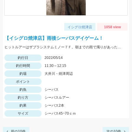
イシグロ焼津店
1058 view
【イシグロ焼津店】雨後シーバスデイゲーム！
ヒットルアーはザブラシステムミノー７Ｆ。朝までの雨で濁りがあったので高活性でした！
釣行日
2022/05/14
釣行時間
11:30～12:15
釣場
大井川・焼津周辺
ポイント
釣魚
シーバス
釣り方
シーバスルアー
釣果
シーバス2本
サイズ
シーバス45~70ｃｍ
前の10件
次の10件