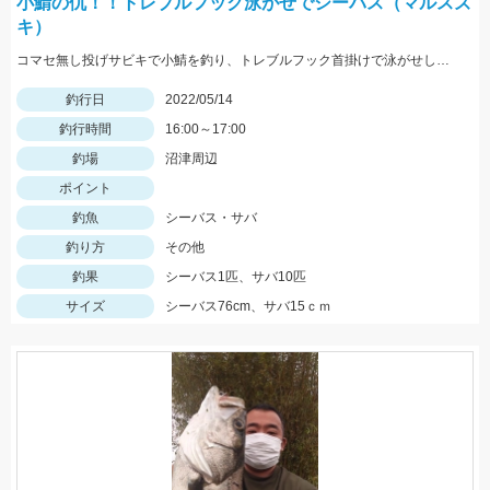
小鯖の仇！！トレブルフック泳がせでシーバス（マルスズ
キ）
コマセ無し投げサビキで小鯖を釣り、トレブルフック首掛けで泳がせして10分でシーバスヒット。
釣行日
2022/05/14
釣行時間
16:00～17:00
釣場
沼津周辺
ポイント
釣魚
シーバス・サバ
釣り方
その他
釣果
シーバス1匹、サバ10匹
サイズ
シーバス76cm、サバ15ｃｍ