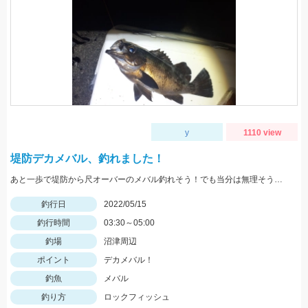
y
1110 view
堤防デカメバル、釣れました！
あと一歩で堤防から尺オーバーのメバル釣れそう！でも当分は無理そうです。
釣行日
2022/05/15
釣行時間
03:30～05:00
釣場
沼津周辺
ポイント
デカメバル！
釣魚
メバル
釣り方
ロックフィッシュ