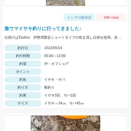
イシグロ岐阜店
696 view
激ウマイサキ釣りに行ってきました♪
仕掛けはTsulino 伊勢湾限定ショートタイプの吹き流し仕掛を使用。糸絡みも少なくオススメです！
釣行日
2022/05/14
釣行時間
05:00～12:00
釣場
沖・オフショア
ポイント
釣魚
イサキ・サバ
釣り方
船釣り
釣果
イサキ5匹、サバ1匹
サイズ
イサキ～34㎝、サバ45㎝