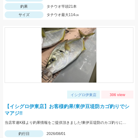
釣果
タチウオ竿頭21本
サイズ
タチウオ最大114㎝
イシグロ伊東店
306 view
【イシグロ伊東店】お客様釣果!東伊豆堤防カゴ釣りでシ
マアジ!!
当店常連K様より釣果情報をご提供頂きました!東伊豆堤防のカゴ釣りにてシマアジをキャッチ!!おめでとうございます^^
釣行日
2026/08/01