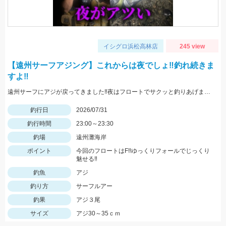
イシグロ浜松高林店
245 view
【遠州サーフアジング】これからは夜でしょ‼釣れ続きま
すよ‼
遠州サーフにアジが戻ってきました‼夜はフロートでサクッと釣りあげましょう‼
釣行日
2026/07/31
釣行時間
23:00～23:30
釣場
遠州灘海岸
ポイント
今回のフロートはF‼ゆっくりフォールでじっくり
魅せる‼
釣魚
アジ
釣り方
サーフルアー
釣果
アジ３尾
サイズ
アジ30～35ｃｍ