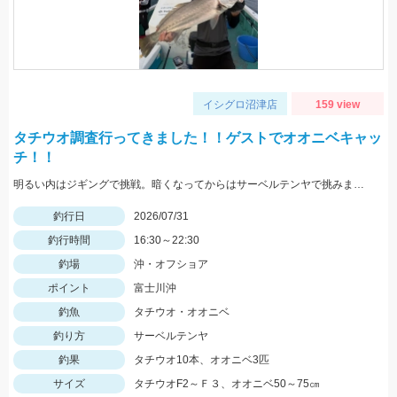
イシグロ沼津店
159 view
タチウオ調査行ってきました！！ゲストでオオニベキャッ
チ！！
明るい内はジギングで挑戦。暗くなってからはサーベルテンヤで挑みました！！ この日は食いが渋いようでポツポツでしたが、F2～F3タチウオは結構な数がいる様子で今後に期待です！！
釣行日
2026/07/31
釣行時間
16:30～22:30
釣場
沖・オフショア
ポイント
富士川沖
釣魚
タチウオ・オオニベ
釣り方
サーベルテンヤ
釣果
タチウオ10本、オオニベ3匹
サイズ
タチウオF2～Ｆ３、オオニベ50～75㎝