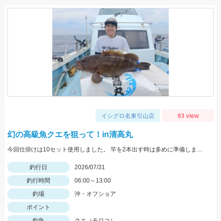
イシグロ名東引山店
93 view
幻の高級魚クエを狙って！in清高丸
今回仕掛けは10セット使用しました。 竿を2本出す時は多めに準備しましょう！
釣行日
2026/07/31
釣行時間
06:00～13:00
釣場
沖・オフショア
ポイント
釣魚
クエ（モロコ）