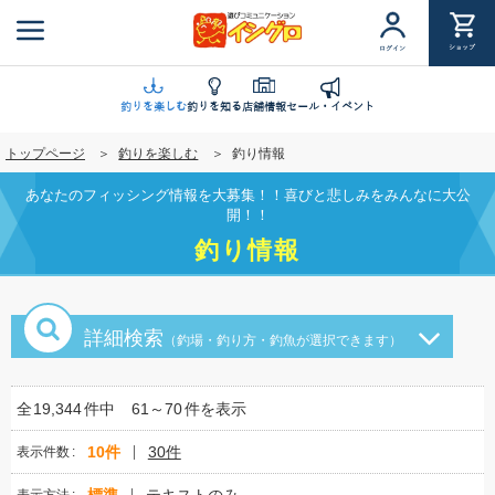
メ
イ
ショップ
ログイン
ン
コ
ン
釣りを楽しむ
釣りを知る
店舗情報
セール・イベント
テ
トップページ
釣りを楽しむ
釣り情報
ン
ツ
あなたのフィッシング情報を大募集！！喜びと悲しみをみんなに大公
に
開！！
移
釣り情報
動
詳細検索
（釣場・釣り方・釣魚が選択できます）
全
19,344
件中
61～70
件を表示
10件
30件
表示件数