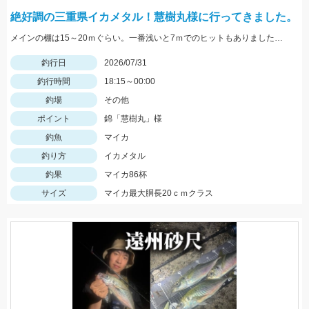
絶好調の三重県イカメタル！慧樹丸様に行ってきました。
メインの棚は15～20ｍぐらい。一番浅いと7ｍでのヒットもありました。色々なカラーで釣れましたが、ケイムラ系が強かったです。サイズは小型中心の為、アタリが小さいので違和感→即フッキングですよ♪
釣行日
2026/07/31
釣行時間
18:15～00:00
釣場
その他
ポイント
錦「慧樹丸」様
釣魚
マイカ
釣り方
イカメタル
釣果
マイカ86杯
サイズ
マイカ最大胴長20ｃｍクラス