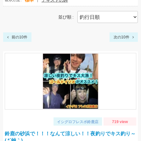
標準
テキストのみ
表示方法
並び順
前の10件
次の10件
イシグロフレスポ鈴鹿店
719 view
鈴鹿の砂浜で！！！なんて涼しい！！夜釣りでキス釣り～
( *´艸｀)