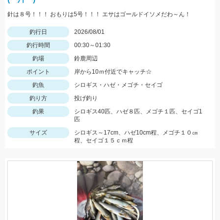
針は８号！！！ おもりは5号！！！ エサはゴールドイソメだわ～ん！
釣行日
2026/08/01
釣行時間
00:30～01:30
釣場
鈴鹿周辺
ポイント
岸から10ｍ付近でキャッチ☆
釣魚
シロギス・ハゼ・メゴチ・セイゴ
釣り方
投げ釣り
釣果
シロギス40匹、ハゼ８匹、メゴチ１匹、セイゴ1
匹
サイズ
シロギス～17cm、ハゼ10cm程、メゴチ１０㎝
程、セイゴ１５ｃｍ程