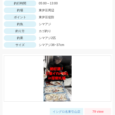
釣行時間
05:00～13:00
釣場
東伊豆周辺
ポイント
東伊豆堤防
釣魚
シマアジ
釣り方
カゴ釣り
釣果
シマアジ2匹
サイズ
シマアジ36~37cm
イシグロ名東引山店
79 view