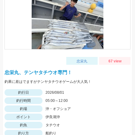
忠栄丸
67 view
忠栄丸、テンヤタチウオ専門！
釣果に差はでますがテンヤタチウオゲームが大人気！
釣行日
2026/08/01
釣行時間
05:00～12:00
釣場
沖・オフショア
ポイント
伊良湖沖
釣魚
タチウオ
釣り方
船釣り