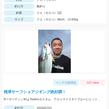
釣り方
船釣り
釣果
クエ（モロコ）1匹
サイズ
クエ（モロコ）98cm、13.65kg
イシグロ焼津店
127 view
焼津サーフショアジギング絶好調！
Rーサーディン30ｇTsulinoカスタム アルミマイスターブルーにヒット！マズメにはアカキンカラーも有効です！
釣行日
2026/07/31