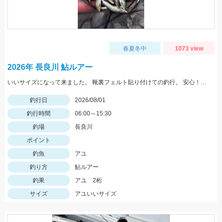
春夏冬中
1073 view
2026年 長良川 鮎ルアー
いいサイズになって来ました。 靴裏フェルト貼り付けての釣行。 安心！店長〜アドバイスありがとうございました！
釣行日
2026/08/01
釣行時間
06:00～15:30
釣場
長良川
ポイント
釣魚
アユ
釣り方
鮎ルアー
釣果
アユ 2桁
サイズ
アユいいサイズ