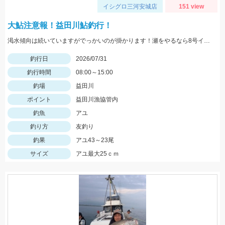
イシグロ三河安城店
151 view
大鮎注意報！益田川鮎釣行！
渇水傾向は続いていますがでっかいのが掛かります！瀬をやるなら8号イカリかヤナギがあった方が良いかもしれません！三河安城店岩﨑釣行
釣行日
2026/07/31
釣行時間
08:00～15:00
釣場
益田川
ポイント
益田川漁協管内
釣魚
アユ
釣り方
友釣り
釣果
アユ43～23尾
サイズ
アユ最大25ｃｍ