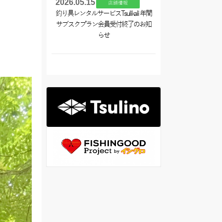
2026.05.15
店舗情報
釣り具レンタルサービスTsulikali 年間
サブスクプラン会員受付終了のお知
らせ