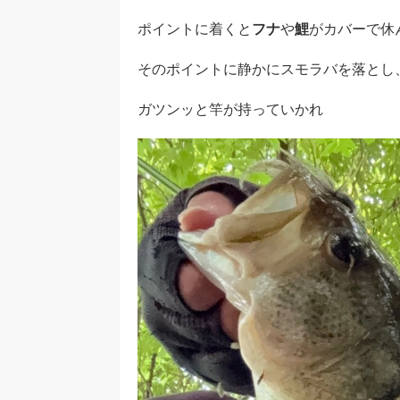
ポイントに着くと
フナ
や
鯉
がカバーで休
そのポイントに静かにスモラバを落とし
ガツンッと竿が持っていかれ