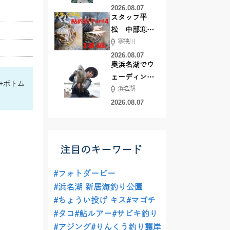
した！
2026.08.07
スタッフ平
松 中部寒狭
寒狭川
川アユ釣行
part3 18匹
2026.08.07
奥浜名湖でウ
ェーディング
+ボトム
浜名湖
前打ち！
2026.08.07
注目のキーワード
#フォトダービー
#浜名湖 新居海釣り公園
#ちょうい投げ キス
#マゴチ
#タコ
#鮎ルアー
#サビキ釣り
#アジング
#りんくう釣り護岸