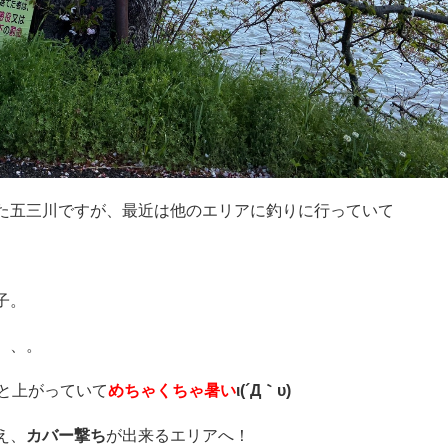
た五三川ですが、最近は他のエリアに釣りに行っていて
子。
、、。
と上がっていて
めちゃくちゃ暑い
ι(´Д｀υ)
え、
カバー撃ち
が出来るエリアへ！