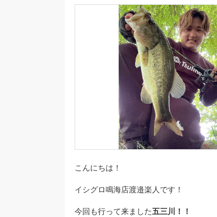
こんにちは！
イシグロ鳴海店渡邉楽人です！
今回も行って来ました
五三川！！