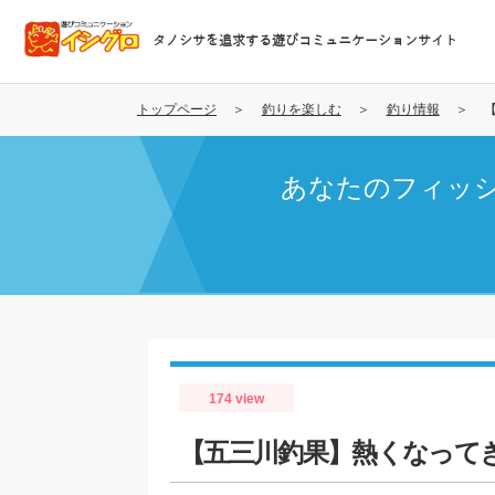
メ
イ
タノシサを追求する遊びコミュニケーションサイト
ン
コ
ン
トップページ
釣りを楽しむ
釣り情報
テ
ン
あなたのフィッ
ツ
に
移
動
174 view
【五三川釣果】熱くなって