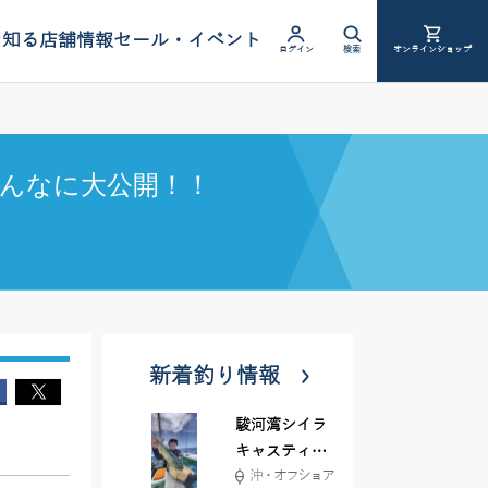
を知る
店舗情報
セール・イベント
ログイン
検索
オンラインショップ
んなに大公開！！
新着釣り情報
駿河湾シイラ
キャスティン
沖・オフショア
グ行ってきま