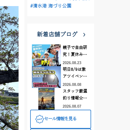
#清水港 海づり公園
新着店舗ブログ
親子で自由研
究！夏休みに
釣りデビュー
2026.08.23
明日8/9は激
アツイベント
日！！！～オ
2026.08.08
ーダー偏光グ
スタッフ厳選
ラス受注会～
釣り情報☆彡
連休は何釣り
2026.08.07
に行こう
セール情報を見る
♪【イシグロ
西尾店】