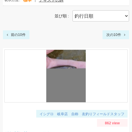
標準
テキストのみ
表示方法
並び順
前の10件
次の10件
イシグロ 岐阜店 自称 友釣りフィールドスタッフ
862 view