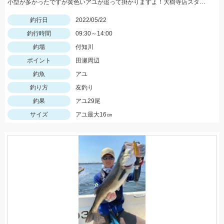
小型が多かったですが黄色いアユが追って掛かりますよ！大樹寺店スタッフ岩崎釣行
釣行日
2022/05/22
釣行時間
09:30～14:00
釣場
付知川
ポイント
田瀬周辺
釣魚
アユ
釣り方
友釣り
釣果
アユ29尾
サイズ
アユ最大16㎝