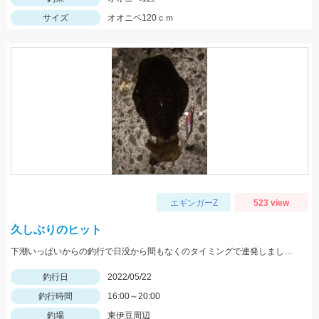
サイズ
オオニベ120ｃｍ
エギンガーZ
523 view
久しぶりのヒット
下潮いっぱいからの釣行で日没から間もなくのタイミングで連発しました。
釣行日
2022/05/22
釣行時間
16:00～20:00
釣場
東伊豆周辺