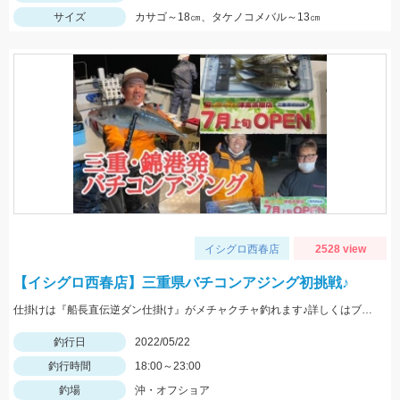
サイズ
カサゴ～18㎝、タケノコメバル～13㎝
イシグロ西春店
2528 view
【イシグロ西春店】三重県バチコンアジング初挑戦♪
仕掛けは『船長直伝逆ダン仕掛け』がメチャクチャ釣れます♪詳しくはブログをご覧ください‼
釣行日
2022/05/22
釣行時間
18:00～23:00
釣場
沖・オフショア