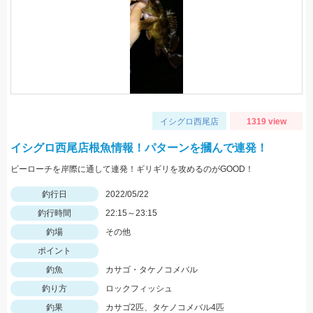
イシグロ西尾店
1319 view
イシグロ西尾店根魚情報！パターンを摑んで連発！
ビーローチを岸際に通して連発！ギリギリを攻めるのがGOOD！
釣行日
2022/05/22
釣行時間
22:15～23:15
釣場
その他
ポイント
釣魚
カサゴ・タケノコメバル
釣り方
ロックフィッシュ
釣果
カサゴ2匹、タケノコメバル4匹