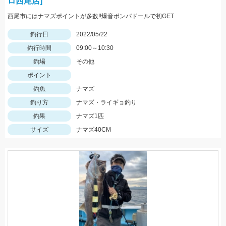
ロ西尾店]
西尾市にはナマズポイントが多数!!爆音ポンパドールで初GET
釣行日
2022/05/22
釣行時間
09:00～10:30
釣場
その他
ポイント
釣魚
ナマズ
釣り方
ナマズ・ライギョ釣り
釣果
ナマズ1匹
サイズ
ナマズ40CM