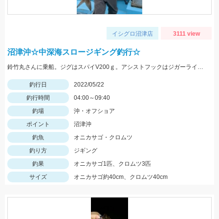
イシグロ沼津店
3111 view
沼津沖☆中深海スロージギング釣行☆
鈴竹丸さんに乗船。ジグはスパイV200ｇ。アシストフックはジガーライトシワリ2/0を使用。
釣行日
2022/05/22
釣行時間
04:00～09:40
釣場
沖・オフショア
ポイント
沼津沖
釣魚
オニカサゴ・クロムツ
釣り方
ジギング
釣果
オニカサゴ1匹、クロムツ3匹
サイズ
オニカサゴ約40cm、クロムツ40cm