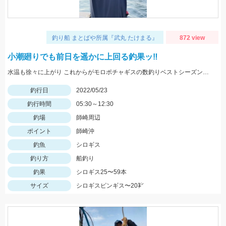
釣り船 まとばや所属『武丸 たけまる』
872 view
小潮廻りでも前日を遥かに上回る釣果ッ‼︎
水温も徐々に上がり これからがモロポチャギスの数釣りベストシーズンインですよッ(・∀・)b
釣行日
2022/05/23
釣行時間
05:30～12:30
釣場
師崎周辺
ポイント
師崎沖
釣魚
シロギス
釣り方
船釣り
釣果
シロギス25〜59本
サイズ
シロギスピンギス〜20㌢