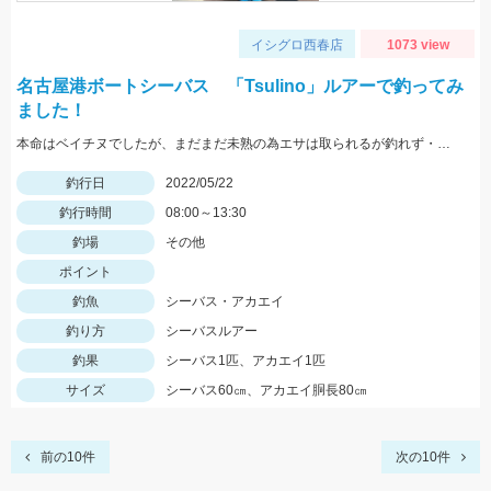
イシグロ西春店
1073 view
名古屋港ボートシーバス 「Tsulino」ルアーで釣ってみ
ました！
本命はベイチヌでしたが、まだまだ未熟の為エサは取られるが釣れず・・・
釣行日
2022/05/22
釣行時間
08:00～13:30
釣場
その他
ポイント
釣魚
シーバス・アカエイ
釣り方
シーバスルアー
釣果
シーバス1匹、アカエイ1匹
サイズ
シーバス60㎝、アカエイ胴長80㎝
前の10件
次の10件