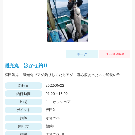
ホーク
1388 view
磯光丸 泳がせ釣り
福田漁港 磯光丸でアジ釣りしてたらアジに噛み痕あったので船長の許可もらって泳がせしていっぱつでした。
釣行日
2022/05/22
釣行時間
06:00～13:00
釣場
沖・オフショア
ポイント
福田沖
釣魚
オオニベ
釣り方
船釣り
釣果
オオニベ1匹