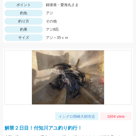
ポイント
錦港発・愛海丸さま
釣魚
アジ
釣り方
その他
釣果
アジ8匹
サイズ
アジ～35ｃｍ
イシグロ岡崎大樹寺店
1604 view
解禁２日目！付知川アユ釣り釣行！