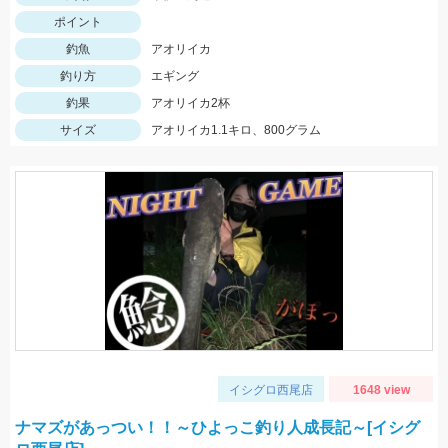
ポイント
釣魚
アオリイカ
釣り方
エギング
釣果
アオリイカ2杯
サイズ
アオリイカ1.1キロ、800グラム
イシグロ西尾店
1648 view
ナマズがあっつい！！～ひよっこ釣り人成長記～[イシグ