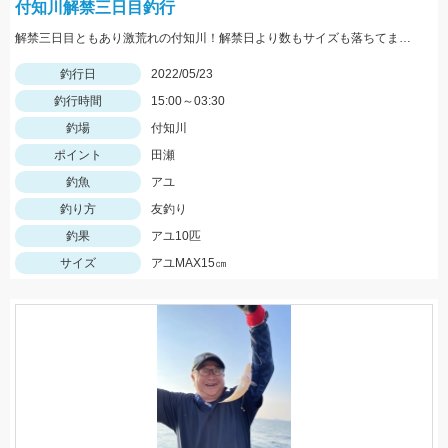
付知川解禁三日目釣行
解禁三日目ともあり激荒れの付知川！解禁日より数もサイズも落ちてますが丁寧に探れば釣れます。四日目も頑張ります！
釣行日
2022/05/23
釣行時間
15:00～03:30
釣場
付知川
ポイント
田瀬
釣魚
アユ
釣り方
友釣り
釣果
アユ10匹
サイズ
アユMAX15㎝