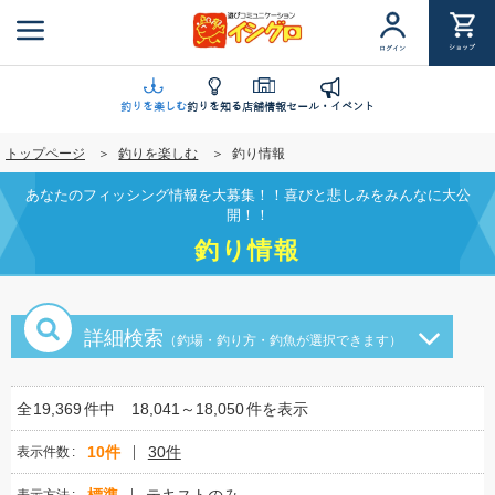
メ
イ
ショップ
ログイン
ン
コ
ン
釣りを楽しむ
釣りを知る
店舗情報
セール・イベント
テ
トップページ
釣りを楽しむ
釣り情報
ン
ツ
あなたのフィッシング情報を大募集！！喜びと悲しみをみんなに大公
に
開！！
移
釣り情報
動
詳細検索
（釣場・釣り方・釣魚が選択できます）
全
19,369
件中
18,041～18,050
件を表示
10件
30件
表示件数