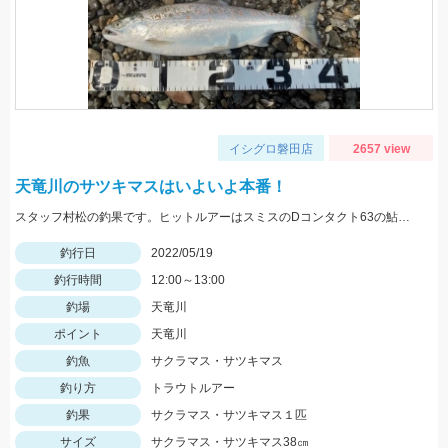
イシグロ磐田店
2657 view
天竜川のサツキマスはいよいよ本番！
スタッフ村松の釣果です。ヒットルアーはスミスのDコンタクト63の鮎カラー。
釣行日
2022/05/19
釣行時間
12:00～13:00
釣場
天竜川
ポイント
天竜川
釣魚
サクラマス・サツキマス
釣り方
トラウトルアー
釣果
サクラマス・サツキマス１匹
サイズ
サクラマス・サツキマス38㎝