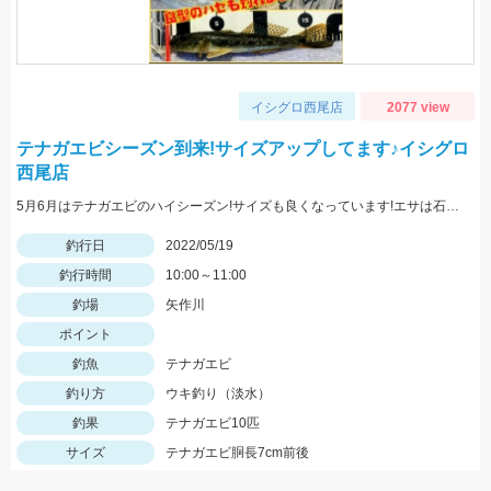
イシグロ西尾店
2077 view
テナガエビシーズン到来!サイズアップしてます♪イシグロ
西尾店
5月6月はテナガエビのハイシーズン!サイズも良くなっています!エサは石ゴカイで、小さく切ると針掛かりアップします!
釣行日
2022/05/19
釣行時間
10:00～11:00
釣場
矢作川
ポイント
釣魚
テナガエビ
釣り方
ウキ釣り（淡水）
釣果
テナガエビ10匹
サイズ
テナガエビ胴長7cm前後