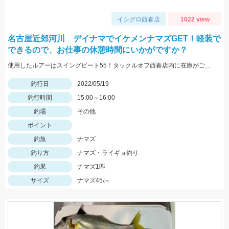
イシグロ西春店
1022 view
名古屋近郊河川 デイナマでイケメンナマズGET！軽装で
できるので、お仕事の休憩時間にいかがですか？
使用したルアーはスイングビート55！タックルオフ西春店内に在庫がございます！
釣行日
2022/05/19
釣行時間
15:00～16:00
釣場
その他
ポイント
釣魚
ナマズ
釣り方
ナマズ・ライギョ釣り
釣果
ナマズ1匹
サイズ
ナマズ45㎝