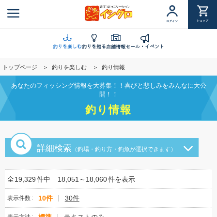
メ
イ
ショップ
ログイン
ン
コ
ン
釣りを楽しむ
釣りを知る
店舗情報
セール・イベント
テ
トップページ
釣りを楽しむ
釣り情報
ン
ツ
あなたのフィッシング情報を大募集！！喜びと悲しみをみんなに大公
に
開！！
移
釣り情報
動
詳細検索
（釣場・釣り方・釣魚が選択できます）
全
19,329
件中
18,051～18,060
件を表示
10件
30件
表示件数