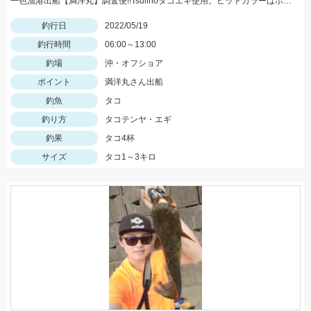
一色漁港出船【満洋丸】調査便!!Tsulinoタコエギ使用。ヒットカラーはホワイト・レッド
釣行日
2022/05/19
釣行時間
06:00～13:00
釣場
沖・オフショア
ポイント
満洋丸さん出船
釣魚
タコ
釣り方
タコテンヤ・エギ
釣果
タコ4杯
サイズ
タコ1～3キロ