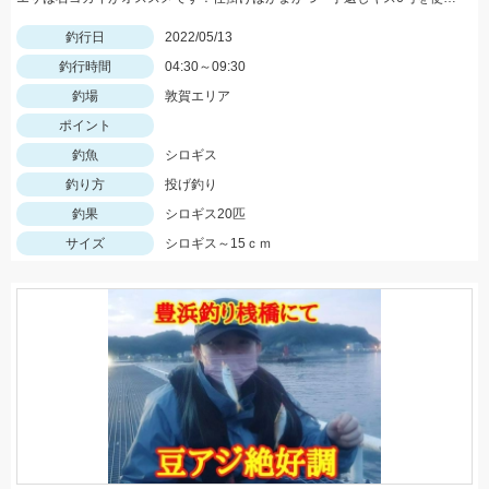
釣行日
2022/05/13
釣行時間
04:30～09:30
釣場
敦賀エリア
ポイント
釣魚
シロギス
釣り方
投げ釣り
釣果
シロギス20匹
サイズ
シロギス～15ｃｍ