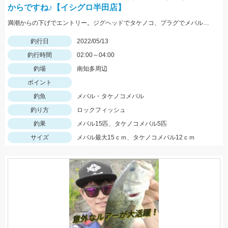
からですね♪【イシグロ半田店】
満潮からの下げでエントリー。ジグヘッドでタケノコ、プラグでメバルが入れ食いでした。サイズは小さめなので全てリリースしました。
釣行日
2022/05/13
釣行時間
02:00～04:00
釣場
南知多周辺
ポイント
釣魚
メバル・タケノコメバル
釣り方
ロックフィッシュ
釣果
メバル15匹、タケノコメバル5匹
サイズ
メバル最大15ｃｍ、タケノコメバル12ｃｍ