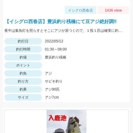
イシグロ西春店
1436 view
【イシグロ西春店】豊浜釣り桟橋にて豆アジ絶好調‼
夜中は集魚灯を照らすとそこにアジが居つくので、１投１匹は確実に釣れますよ♪
釣行日
2022/05/12
釣行時間
01:30～08:00
釣場
豊浜釣り桟橋
ポイント
釣魚
アジ
釣り方
サビキ釣り
釣果
アジ90匹
サイズ
アジ7cm