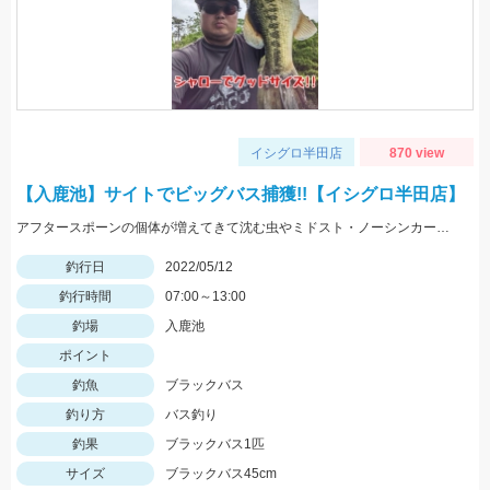
イシグロ半田店
870 view
【入鹿池】サイトでビッグバス捕獲!!【イシグロ半田店】
アフタースポーンの個体が増えてきて沈む虫やミドスト・ノーシンカーに好反応!! 1.3ｇジグヘッドのスーパーホバリングフィッシュミドストで釣れました!!
釣行日
2022/05/12
釣行時間
07:00～13:00
釣場
入鹿池
ポイント
釣魚
ブラックバス
釣り方
バス釣り
釣果
ブラックバス1匹
サイズ
ブラックバス45cm