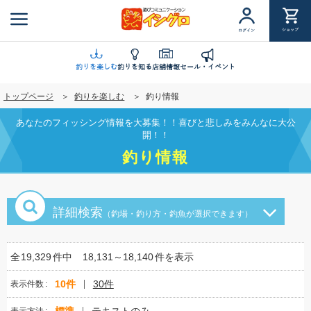
メ
イ
ショップ
ログイン
ン
コ
ン
釣りを楽しむ
釣りを知る
店舗情報
セール・イベント
テ
トップページ
釣りを楽しむ
釣り情報
ン
ツ
あなたのフィッシング情報を大募集！！喜びと悲しみをみんなに大公
に
開！！
移
釣り情報
動
詳細検索
（釣場・釣り方・釣魚が選択できます）
全
19,329
件中
18,131～18,140
件を表示
10件
30件
表示件数