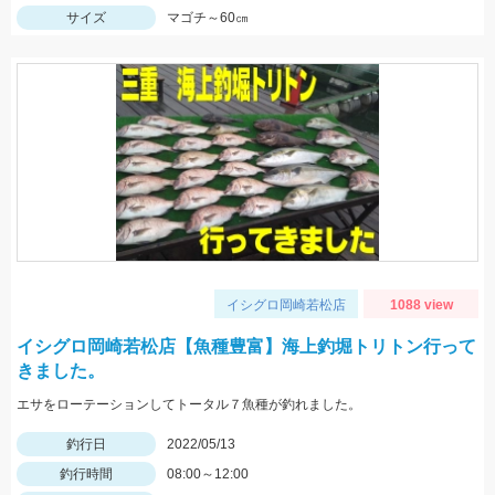
サイズ
マゴチ～60㎝
イシグロ岡崎若松店
1088 view
イシグロ岡崎若松店【魚種豊富】海上釣堀トリトン行って
きました。
エサをローテーションしてトータル７魚種が釣れました。
釣行日
2022/05/13
釣行時間
08:00～12:00