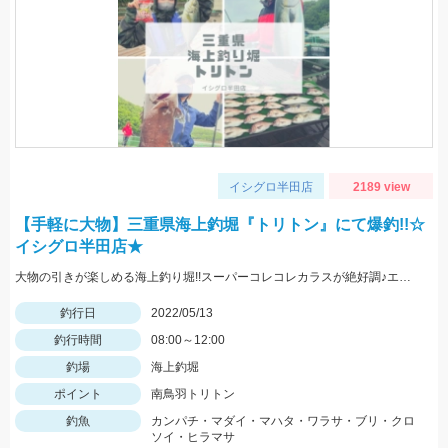
イシグロ半田店
2189 view
【手軽に大物】三重県海上釣堀『トリトン』にて爆釣!!☆
イシグロ半田店★
大物の引きが楽しめる海上釣り堀!!スーパーコレコレカラスが絶好調♪エサを使い分けて釣果を伸ばしました。
釣行日
2022/05/13
釣行時間
08:00～12:00
釣場
海上釣堀
ポイント
南鳥羽トリトン
釣魚
カンパチ・マダイ・マハタ・ワラサ・ブリ・クロ
ソイ・ヒラマサ