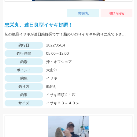
忠栄丸
487 view
忠栄丸、連日良型イサキ好調！
旬の絶品イサキが連日絶好調です！脂のりのりイサキを釣りに来て下さいね。チャンスですよ
釣行日
2022/05/14
釣行時間
05:00～12:00
釣場
沖・オフショア
ポイント
大山沖
釣魚
イサキ
釣り方
船釣り
釣果
イサキ竿頭２１匹
サイズ
イサキ２３～４０㎝