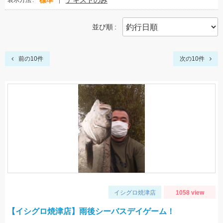
標準
テキストのみ
表示方法
並び順
前の10件
次の10件
イシグロ焼津店
1058 view
【イシグロ焼津店】雨後シーバスデイゲーム！