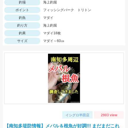
釣場
海上釣堀
ポイント
フィッシングパーク トリトン
釣魚
マダイ
釣り方
海上釣堀
釣果
マダイ18枚
サイズ
マダイ～60㎝
イシグロ半田店
2903 view
【南知多堤防情報】メバル＆根魚が好調!!! まだまだこれ