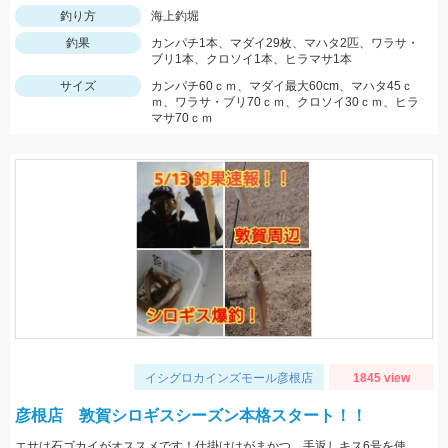
釣り方
海上釣堀
釣果
カンパチ1本、マダイ29枚、マハタ2匹、ワラサ・
ブリ1本、クロソイ1本、ヒラマサ1本
サイズ
カンパチ60ｃｍ、マダイ最大60cm、マハタ45ｃ
ｍ、ワラサ・ブリ70ｃｍ、クロソイ30ｃｍ、ヒラ
マサ70ｃｍ
イシグロカインズモール彦根店
1845 view
彦根店 敦賀シロギスシーズン本格スタート！！
エサは石ゴカイがオススメです！仕掛けはがまかつ 手返しキス6号を使用しました