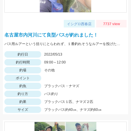
イシグロ西春店
7737 view
名古屋市内河川にて良型バスが釣れました！
バス用ルアーという括りにとらわれず、１番釣れそうなルアーを投げたら釣れました！
釣行日
2022/05/13
釣行時間
09:00～12:00
釣場
その他
ポイント
釣魚
ブラックバス・ナマズ
釣り方
バス釣り
釣果
ブラックバス１匹、ナマズ２匹
サイズ
ブラックバス約40㎝、ナマズ約60㎝