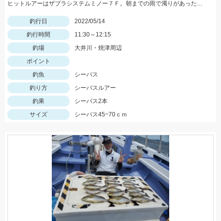
ヒットルアーはザブラシステムミノー７Ｆ。朝までの雨で濁りがあったので高活性でした！
釣行日
2022/05/14
釣行時間
11:30～12:15
釣場
大井川・焼津周辺
ポイント
釣魚
シーバス
釣り方
シーバスルアー
釣果
シーバス2本
サイズ
シーバス45~70ｃｍ