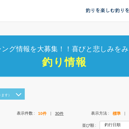
釣りを楽しむ
釣り
シング情報を大募集！！喜びと悲しみをみ
釣り情報
きます）
表示件数
表示方法
10件
30件
標準
並び順