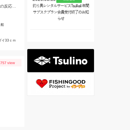
タイラバはタングステンの80～90ｇメインで使用。フリースライドタングステンの反応◎ボトムを丁寧に探ることがキモでした。
釣り具レンタルサービスTsulikali 年間
サブスクプラン会員受付終了のお知
らせ
出船
ダイ33ｃｍ
757 view