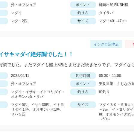
沖・オフショア
ポイント
師崎出船 RUSH様
マダイ
釣り方
タイラバ
マダイ2匹
サイズ
マダイ40～47cm
イシグロ沼津店
イサキマダイ絶好調でした！！
日
2022/05/11
釣行時間
05:30～11:00
沖・オフショア
ポイント
安良里港 ふじなみ
マダイ・イサキ・イトヨリダイ・
釣り方
船釣り
オオモンハタ・サバ
マダイ5匹、イサキ30匹、イトヨ
サイズ
マダイ３０～５５cm
リダイ１匹、オオモンハタ1匹、
～3㎝、イトヨリダイ
サバ５匹
m、オオモンハタ35㎝
～50㎝