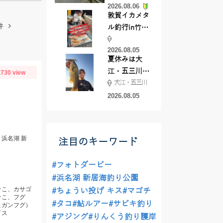
2026.08.06
てきました
敦賀イカメタ
件
ル釣行in竹宝
丸様 釣り方で
2026.08.05
釣果が激変！
夏休みは大
竿頭を取った
江・五三川で
730 view
パターンと
大江・五三川
バスフィッシ
は？
ング♪
2026.08.05
浜名湖 新
注目のキーワード
#フォトダービー
#浜名湖 新居海釣り公園
そこ、カサゴ
#ちょうい投げ キス
#マゴチ
そこ、フグ
#タコ
#鮎ルアー
#サビキ釣り
ヒガンフグ）
イス
#アジング
#りんくう釣り護岸