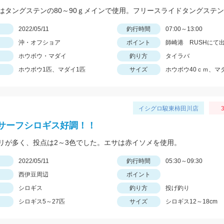
日
2022/05/11
釣行時間
07:00～13:00
沖・オフショア
ポイント
師崎港 RUSHにて
ホウボウ・マダイ
釣り方
タイラバ
ホウボウ1匹、マダイ1匹
サイズ
ホウボウ40ｃｍ、マ
イシグロ駿東柿田川店
3
サーフシロギス好調！！
リが多く、投点は2～3色でした。エサは赤イソメを使用。
日
2022/05/11
釣行時間
05:30～09:30
西伊豆周辺
ポイント
シロギス
釣り方
投げ釣り
シロギス5～27匹
サイズ
シロギス12～18cm