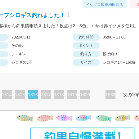
イシグロ駿東柿田川店
1
ーフシロギス釣れました！！
客様から釣果情報頂きました！投点は2～3色。エサは赤イソメを使用。
日
2022/05/11
釣行時間
05:00～11:00
その他
ポイント
シロギス
釣り方
投げ釣り
シロギス5匹
サイズ
シロギス14～16cm
ペ
1814
ペ
1815
カ
1816
ペ
1817
ペ
1818
ペ
1819
ペ
1820
…
1933
次の10
ー
ー
レ
ー
ー
ー
ー
ジ
ジ
ン
ジ
ジ
ジ
ジ
ト
ペ