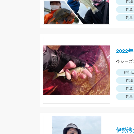
釣場
釣魚
釣果
202
今シーズ
釣行
釣場
釣魚
釣果
伊勢湾