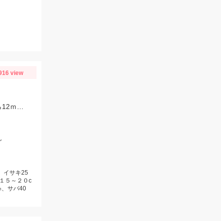
916 view
イサキが好調でした。またマダイも船上5匹とまだまだ続きそうです。マダイなら12ｍのハリス、イサキなら5ｍハリスに2本針が効果絶大でした。
丸
、イサキ25
１５～２０c
、サバ40