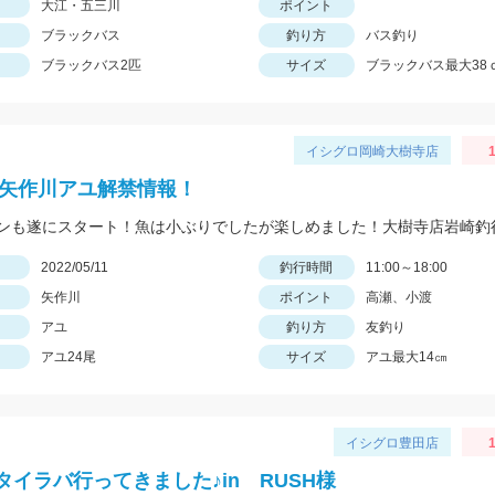
大江・五三川
ポイント
ブラックバス
釣り方
バス釣り
ブラックバス2匹
サイズ
ブラックバス最大38
イシグロ岡崎大樹寺店
1
2年矢作川アユ解禁情報！
ンも遂にスタート！魚は小ぶりでしたが楽しめました！大樹寺店岩崎釣
日
2022/05/11
釣行時間
11:00～18:00
矢作川
ポイント
高瀬、小渡
アユ
釣り方
友釣り
アユ24尾
サイズ
アユ最大14㎝
イシグロ豊田店
タイラバ行ってきました♪in RUSH様