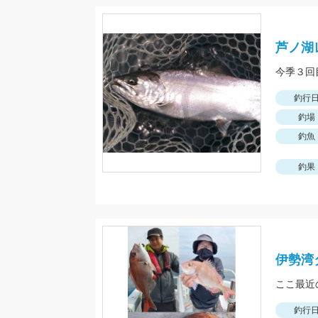
芦ノ湖
釣行
釣場
釣魚
釣果
伊勢湾
釣行