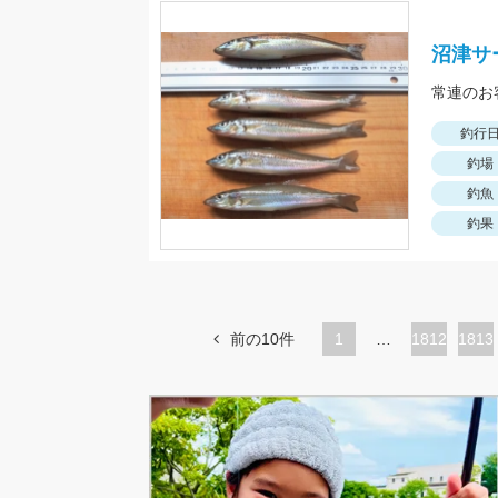
沼津サ
常連のお
釣行
釣場
釣魚
釣果
前の10件
1
…
ペ
1812
ペ
1813
ー
ー
ジ
ジ