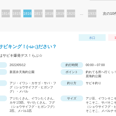
ペ
1814
ペ
1815
カ
1816
ペ
1817
ペ
1818
ペ
1819
ペ
1820
…
1933
次の10
ー
ー
レ
ー
ー
ー
ー
ジ
ジ
ン
ジ
ジ
ジ
ジ
ト
水口
1
ペ
ビキング！(-ω-;)ださい？
ー
はサビキ爆発デス！らぶ☆
ジ
日
2022/05/12
釣行時間
00:00～07:00
新居弁天海釣公園
ポイント
釣れてる所へ行くっ！
居海釣公園
アジ・イワシ・カサゴ・サバ・フ
釣り方
サビキ釣り
グ（ショウサイフグ・ヒガンフ
グ）・メバル
アジたくさん、イワシたくさん、
サイズ
アジ豆、イワシそこ
カサゴ3匹、サバたくさん、フグ
そこそこ、サバそこ
（ショウサイフグ・ヒガンフグ）
（ショウサイフグ・
2匹、メバル1匹
そこそこ、メバルナ