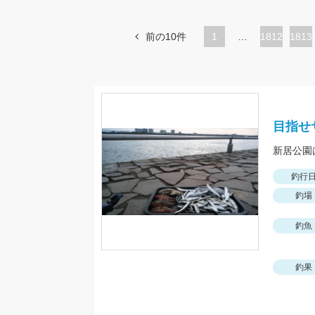
前の10件
1
…
ペ
1812
ペ
1813
ー
ー
ジ
ジ
目指せサ
新居公園
釣行
釣場
釣魚
釣果