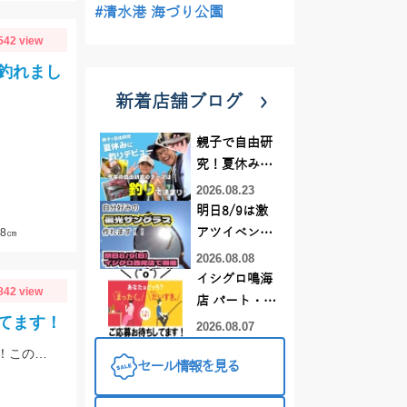
#清水港 海づり公園
542 view
釣れまし
新着店舗ブログ
親子で自由研
究！夏休みに
釣りデビュー
2026.08.23
明日8/9は激
8㎝
アツイベント
日！！！～オ
2026.08.08
ーダー偏光グ
イシグロ鳴海
842 view
ラス受注会～
店 パート・ア
てます！
ルバイトスタ
2026.08.07
ッフまだまだ
季節は初夏めいてきてバスもアフターのパターンで釣れるようになってきました！この時期の鉄板はエビパターン！ヤマセンコ―や沈み蟲、MPSのノーシンカーが効果バツグンですよ！
セール情報を見る
募集中！