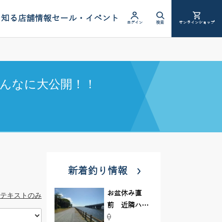
を知る
店舗情報
セール・イベント
ログイン
検索
オンラインショップ
んなに大公開！！
新着釣り情報
お盆休み直
テキストのみ
前 近隣ハゼ
釣り場調査し