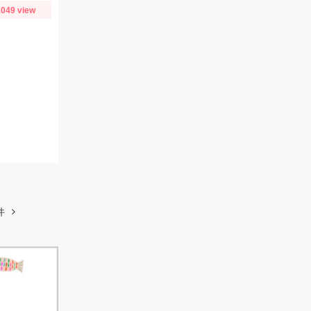
049 view
件