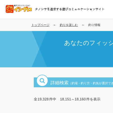
メ
イ
タノシサを追求する遊びコミュニケーションサイト
ン
コ
ン
トップページ
釣りを楽しむ
釣り情報
テ
ン
あなたのフィッ
ツ
に
移
動
詳細検索
（釣場・釣り方・釣魚が選択で
全
19,328
件中
18,151～18,160
件を表示