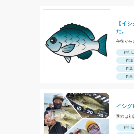
【イシ
た。
午後から
釣行
釣場
釣魚
釣果
イシグ
釣行