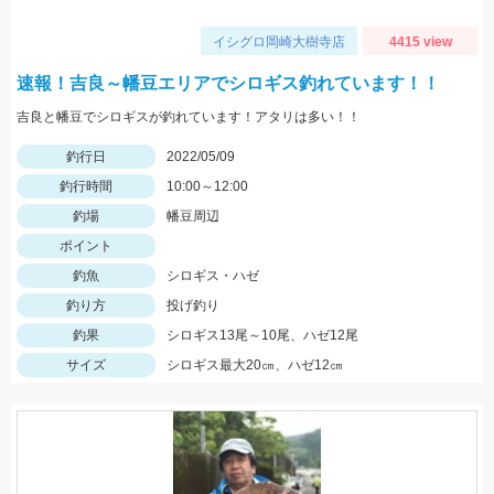
イシグロ岡崎大樹寺店
4415 view
速報！吉良～幡豆エリアでシロギス釣れています！！
吉良と幡豆でシロギスが釣れています！アタリは多い！！
釣行日
2022/05/09
釣行時間
10:00～12:00
釣場
幡豆周辺
ポイント
釣魚
シロギス・ハゼ
釣り方
投げ釣り
釣果
シロギス13尾～10尾、ハゼ12尾
サイズ
シロギス最大20㎝、ハゼ12㎝