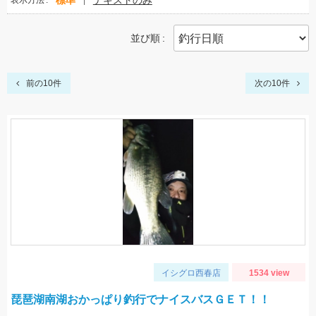
標準
テキストのみ
表示方法
並び順
前の10件
次の10件
イシグロ西春店
1534 view
琵琶湖南湖おかっぱり釣行でナイスバスＧＥＴ！！