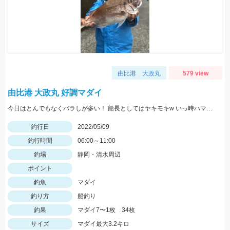
由比港 大政丸
579 view
由比港 大政丸 好調マダイ
今日はとんでもなくバラしが多い！ 船長としてはヤキモキw いっ時ハマった流しでバタバタタイム バラし20回以上！
釣行日
2022/05/09
釣行時間
06:00～11:00
釣場
静岡・清水周辺
ポイント
釣魚
マダイ
釣り方
船釣り
釣果
マダイ7〜1枚 34枚
サイズ
マダイ最大3.2キロ