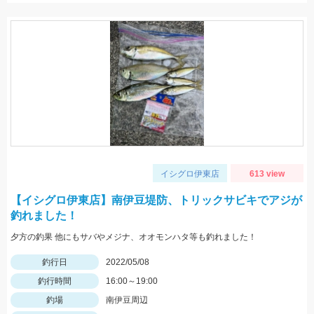
イシグロ伊東店
613 view
【イシグロ伊東店】南伊豆堤防、トリックサビキでアジが
釣れました！
夕方の釣果 他にもサバやメジナ、オオモンハタ等も釣れました！
釣行日
2022/05/08
釣行時間
16:00～19:00
釣場
南伊豆周辺