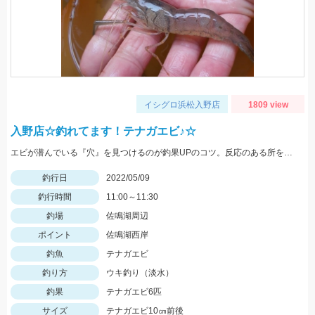
イシグロ浜松入野店
1809 view
入野店☆釣れてます！テナガエビ♪☆
エビが潜んでいる『穴』を見つけるのが釣果UPのコツ。反応のある所を探してみよう。
釣行日
2022/05/09
釣行時間
11:00～11:30
釣場
佐鳴湖周辺
ポイント
佐鳴湖西岸
釣魚
テナガエビ
釣り方
ウキ釣り（淡水）
釣果
テナガエビ6匹
サイズ
テナガエビ10㎝前後