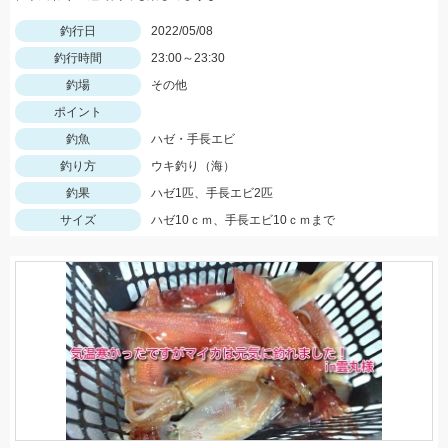
釣行日
2022/05/08
釣行時間
23:00～23:30
釣場
その他
ポイント
釣魚
ハゼ・手長エビ
釣り方
ウキ釣り（海）
釣果
ハゼ1匹、手長エビ2匹
サイズ
ハゼ10ｃｍ、手長エビ10ｃｍまで