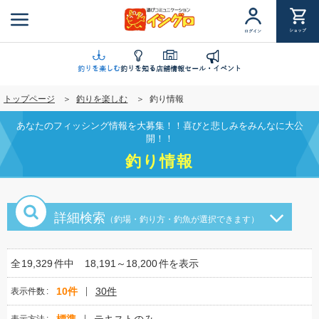
メ
イ
ショップ
ログイン
ン
コ
ン
釣りを楽しむ
釣りを知る
店舗情報
セール・イベント
テ
トップページ
釣りを楽しむ
釣り情報
ン
ツ
あなたのフィッシング情報を大募集！！喜びと悲しみをみんなに大公
に
開！！
移
釣り情報
動
詳細検索
（釣場・釣り方・釣魚が選択できます）
全
19,329
件中
18,191～18,200
件を表示
10件
30件
表示件数