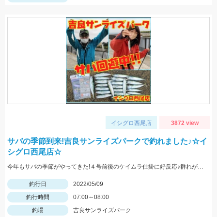
イシグロ西尾店
3872 view
サバの季節到来!吉良サンライズパークで釣れました♪☆イ
シグロ西尾店☆
今年もサバの季節がやってきた!４号前後のケイムラ仕掛に好反応♪群れが小さい時はしっかりエサを撒こう!
釣行日
2022/05/09
釣行時間
07:00～08:00
釣場
吉良サンライズパーク