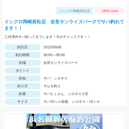
イシグロ岡崎若松店
1941 view
イシグロ岡崎若松店 吉良サンライズパークでサバ釣れて
ます！！
三河湾内サバ回ってきています！今がチャンスです！！
釣行日
2022/05/08
釣行時間
06:00～08:00
釣場
吉良サンライズパーク
ポイント
釣魚
サバ・シロギス
釣り方
サビキ釣り
釣果
サバたくさん、シロギス２匹
サイズ
サバ10ｃｍ前後、シロギス～18ｃｍ