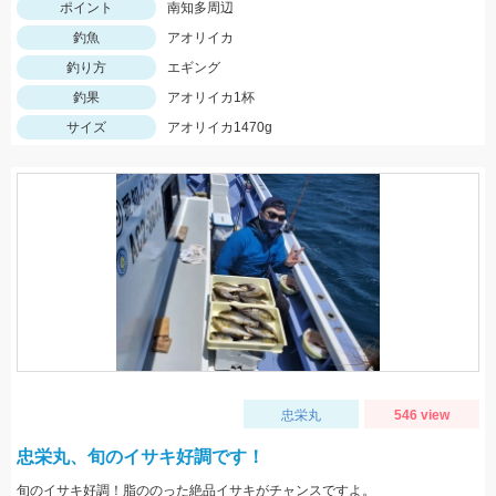
ポイント
南知多周辺
釣魚
アオリイカ
釣り方
エギング
釣果
アオリイカ1杯
サイズ
アオリイカ1470g
忠栄丸
546 view
忠栄丸、旬のイサキ好調です！
旬のイサキ好調！脂ののった絶品イサキがチャンスですよ。