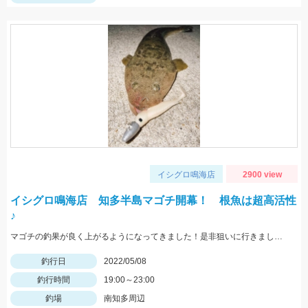
イシグロ鳴海店
2900 view
イシグロ鳴海店 知多半島マゴチ開幕！ 根魚は超高活性
♪
マゴチの釣果が良く上がるようになってきました！是非狙いに行きましょう♪
釣行日
2022/05/08
釣行時間
19:00～23:00
釣場
南知多周辺