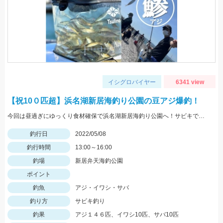
イシグロバイヤー
6341 view
【祝10０匹超】浜名湖新居海釣り公園の豆アジ爆釣！
今回は昼過ぎにゆっくり食材確保で浜名湖新居海釣り公園へ！サビキでアジやサバ、イワシが大漁！！！
釣行日
2022/05/08
釣行時間
13:00～16:00
釣場
新居弁天海釣公園
ポイント
釣魚
アジ・イワシ・サバ
釣り方
サビキ釣り
釣果
アジ１４６匹、イワシ10匹、サバ10匹