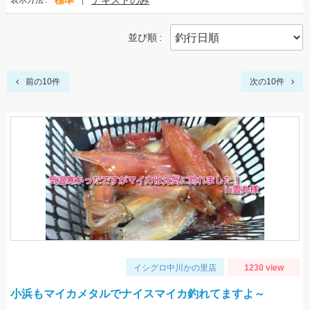
標準
テキストのみ
表示方法
並び順
前の10件
次の10件
イシグロ中川かの里店
1230 view
小浜もマイカメタルでナイスマイカ釣れてますよ～