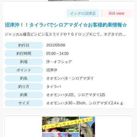
イシグロ沼津店
810 view
沼津沖！！タイラバでシロアマダイ☆お客様釣果情報☆
ジャッカル爆流ビンビン玉スライドやＴＧドロップＫにて。ネクタイのカラーは黒やチャートです！
釣行日
2022/05/08
釣行時間
05:00～14:00
釣場
沖・オフショア
ポイント
沼津沖
釣魚
オオモンハタ・シロアマダイ
釣り方
タイラバ
釣果
オオモンハタ2匹、シロアマダイ1匹
サイズ
オオモンハタ30～35cm、シロアマダイ2.4ｋｇ