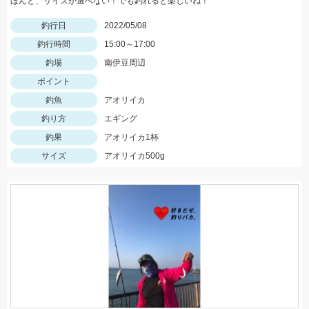
ほんと、サイズが選べない！でも釣れると楽しいね！
釣行日
2022/05/08
釣行時間
15:00～17:00
釣場
南伊豆周辺
ポイント
釣魚
アオリイカ
釣り方
エギング
釣果
アオリイカ1杯
サイズ
アオリイカ500g