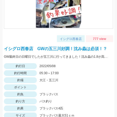
イシグロ西春店
777 view
イシグロ西春店 GWの五三川好調！沈み蟲は必須！？
GW最終日の日曜日でしたが五三川に行ってきました！沈み蟲の1.8が高反応でした！沈み蟲1.8のズル引きで釣果を出せてオフセットフックなので根掛かりも少なくてオススメですよ！
釣行日
2022/05/08
釣行時間
05:30～17:00
釣場
大江・五三川
ポイント
釣魚
ブラックバス
釣り方
バス釣り
釣果
ブラックバス4匹
サイズ
ブラックバス最大51ｃｍ