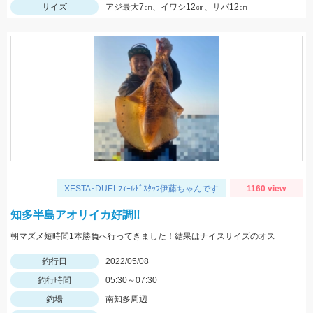
サイズ
アジ最大7㎝、イワシ12㎝、サバ12㎝
XESTA･DUELﾌｨｰﾙﾄﾞｽﾀｯﾌ伊藤ちゃんです
1160 view
知多半島アオリイカ好調‼️
朝マズメ短時間1本勝負へ行ってきました！結果はナイスサイズのオス
釣行日
2022/05/08
釣行時間
05:30～07:30
釣場
南知多周辺