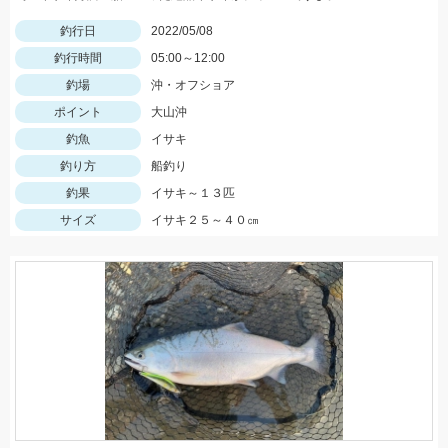
釣行日
2022/05/08
釣行時間
05:00～12:00
釣場
沖・オフショア
ポイント
大山沖
釣魚
イサキ
釣り方
船釣り
釣果
イサキ～１３匹
サイズ
イサキ２５～４０㎝