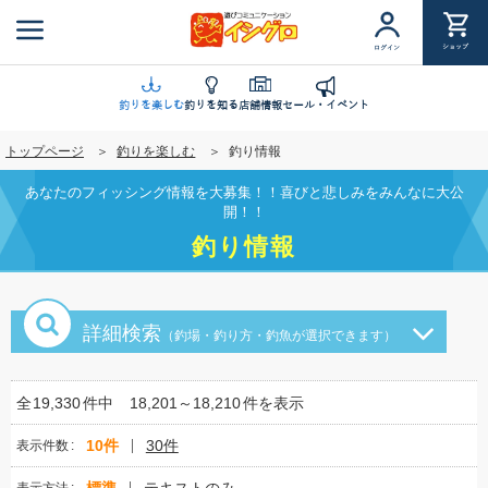
メ
イ
ショップ
ログイン
ン
コ
ン
釣りを楽しむ
釣りを知る
店舗情報
セール・イベント
テ
トップページ
釣りを楽しむ
釣り情報
ン
ツ
あなたのフィッシング情報を大募集！！喜びと悲しみをみんなに大公
に
開！！
移
釣り情報
動
詳細検索
（釣場・釣り方・釣魚が選択できます）
全
19,330
件中
18,201～18,210
件を表示
10件
30件
表示件数