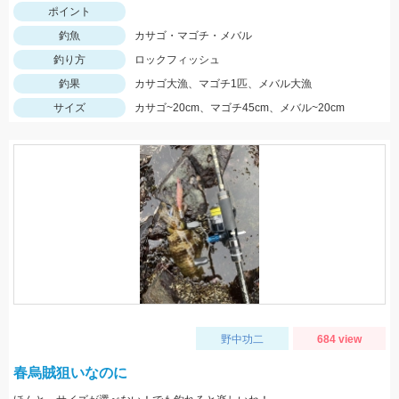
ポイント
釣魚
カサゴ・マゴチ・メバル
釣り方
ロックフィッシュ
釣果
カサゴ大漁、マゴチ1匹、メバル大漁
サイズ
カサゴ~20cm、マゴチ45cm、メバル~20cm
野中功二
684 view
春烏賊狙いなのに