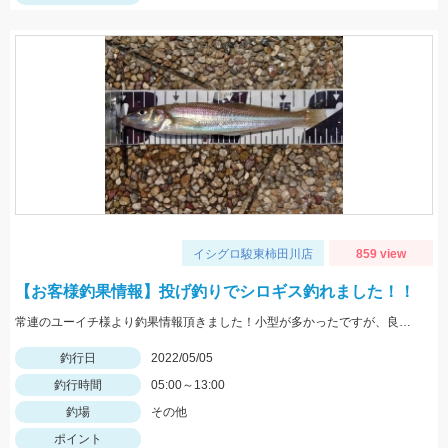
イシグロ駿東柿田川店
859 view
【お客様釣果情報】投げ釣りでシロギス釣れました！！
常連のユーイチ様より釣果情報頂きました！小型が多かったですが、良型も混じりました。エサは赤イソメを使用。
釣行日
2022/05/05
釣行時間
05:00～13:00
釣場
その他
ポイント