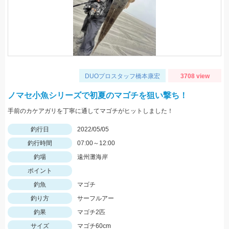
DUOプロスタッフ橋本康宏
3708 view
ノマセ小魚シリーズで初夏のマゴチを狙い撃ち！
手前のカケアガリを丁寧に通してマゴチがヒットしました！
釣行日
2022/05/05
釣行時間
07:00～12:00
釣場
遠州灘海岸
ポイント
釣魚
マゴチ
釣り方
サーフルアー
釣果
マゴチ2匹
サイズ
マゴチ60cm