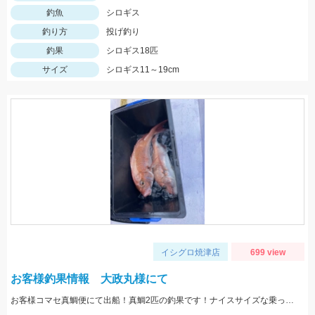
釣魚
シロギス
釣り方
投げ釣り
釣果
シロギス18匹
サイズ
シロギス11～19cm
イシグロ焼津店
699 view
お客様釣果情報 大政丸様にて
お客様コマセ真鯛便にて出船！真鯛2匹の釣果です！ナイスサイズな乗っ込み真鯛でした