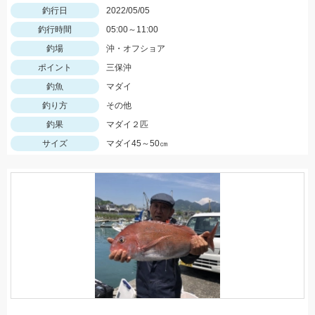
釣行日
2022/05/05
釣行時間
05:00～11:00
釣場
沖・オフショア
ポイント
三保沖
釣魚
マダイ
釣り方
その他
釣果
マダイ２匹
サイズ
マダイ45～50㎝