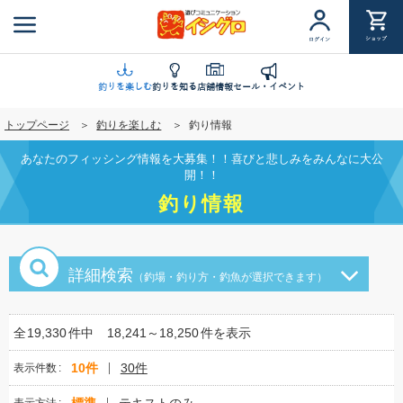
メ
イ
ショップ
ログイン
ン
コ
ン
釣りを楽しむ
釣りを知る
店舗情報
セール・イベント
テ
トップページ
釣りを楽しむ
釣り情報
ン
ツ
あなたのフィッシング情報を大募集！！喜びと悲しみをみんなに大公
に
開！！
移
釣り情報
動
詳細検索
（釣場・釣り方・釣魚が選択できます）
全
19,330
件中
18,241～18,250
件を表示
10件
30件
表示件数