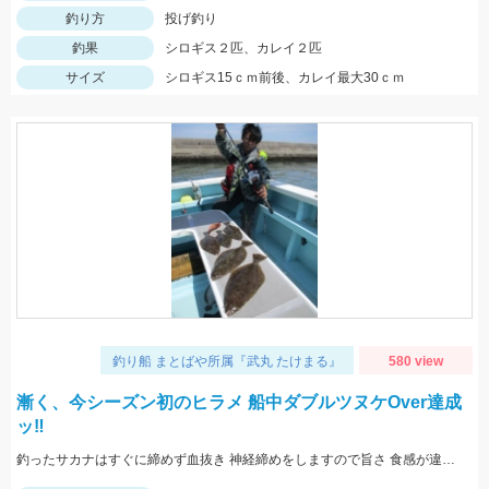
釣り方
投げ釣り
釣果
シロギス２匹、カレイ２匹
サイズ
シロギス15ｃｍ前後、カレイ最大30ｃｍ
釣り船 まとばや所属『武丸 たけまる』
580 view
漸く、今シーズン初のヒラメ 船中ダブルツヌケOver達成
ッ‼︎
釣ったサカナはすぐに締めず血抜き 神経締めをしますので旨さ 食感が違い過ぎますッ(о´∀`о)