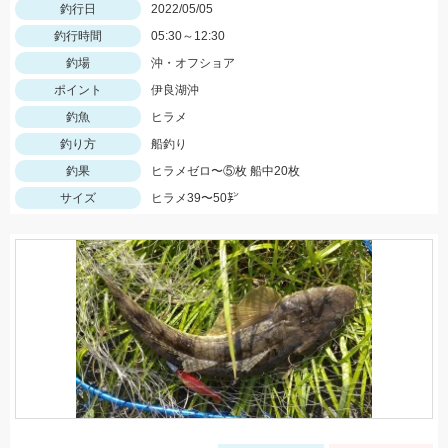
釣行日
2022/05/05
釣行時間
05:30～12:30
釣場
沖・オフショア
ポイント
伊良湖沖
釣魚
ヒラメ
釣り方
船釣り
釣果
ヒラメゼロ〜⑤枚 船中20枚
サイズ
ヒラメ39〜50㌢