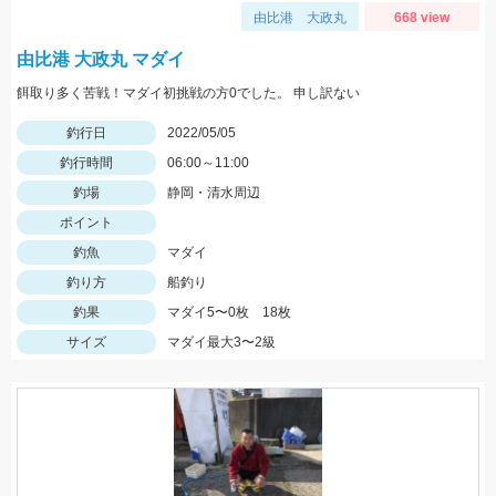
由比港 大政丸
668 view
由比港 大政丸 マダイ
餌取り多く苦戦！マダイ初挑戦の方0でした。 申し訳ない
釣行日
2022/05/05
釣行時間
06:00～11:00
釣場
静岡・清水周辺
ポイント
釣魚
マダイ
釣り方
船釣り
釣果
マダイ5〜0枚 18枚
サイズ
マダイ最大3〜2級