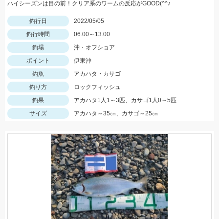
ハイシーズンは目の前！クリア系のワームの反応がGOOD(^^♪
釣行日
2022/05/05
釣行時間
06:00～13:00
釣場
沖・オフショア
ポイント
伊東沖
釣魚
アカハタ・カサゴ
釣り方
ロックフィッシュ
釣果
アカハタ1人1～3匹、カサゴ1人0～5匹
サイズ
アカハタ～35㎝、カサゴ～25㎝