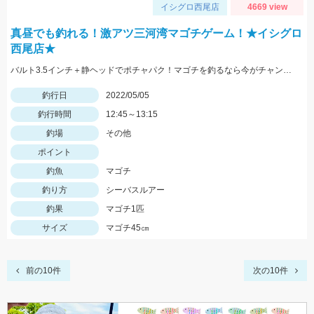
イシグロ西尾店
4669 view
真昼でも釣れる！激アツ三河湾マゴチゲーム！★イシグロ
西尾店★
バルト3.5インチ＋静ヘッドでポチャパク！マゴチを釣るなら今がチャンス！
釣行日
2022/05/05
釣行時間
12:45～13:15
釣場
その他
ポイント
釣魚
マゴチ
釣り方
シーバスルアー
釣果
マゴチ1匹
サイズ
マゴチ45㎝
前の10件
次の10件