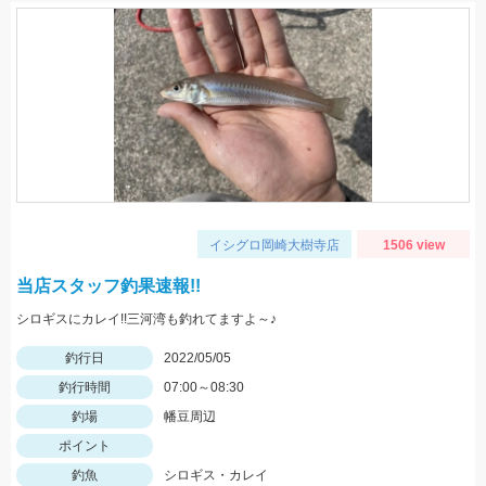
イシグロ岡崎大樹寺店
1506 view
当店スタッフ釣果速報!!
シロギスにカレイ!!三河湾も釣れてますよ～♪
釣行日
2022/05/05
釣行時間
07:00～08:30
釣場
幡豆周辺
ポイント
釣魚
シロギス・カレイ