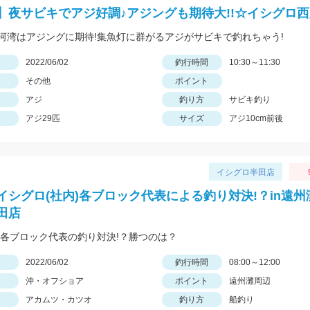
】夜サビキでアジ好調♪アジングも期待大!!☆イシグロ
河湾はアジングに期待!集魚灯に群がるアジがサビキで釣れちゃう!
日
2022/06/02
釣行時間
10:30～11:30
その他
ポイント
アジ
釣り方
サビキ釣り
アジ29匹
サイズ
アジ10cm前後
イシグロ半田店
イシグロ(社内)各ブロック代表による釣り対決!？in遠
田店
!各ブロック代表の釣り対決!？勝つのは？
日
2022/06/02
釣行時間
08:00～12:00
沖・オフショア
ポイント
遠州灘周辺
アカムツ・カツオ
釣り方
船釣り