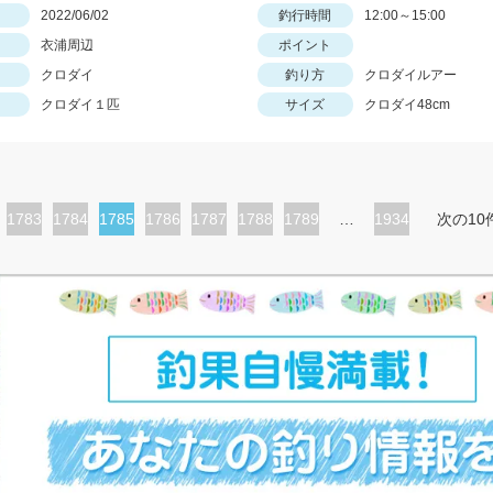
日
2022/06/02
釣行時間
12:00～15:00
衣浦周辺
ポイント
クロダイ
釣り方
クロダイルアー
クロダイ１匹
サイズ
クロダイ48cm
ペ
1783
ペ
1784
カ
1785
ペ
1786
ペ
1787
ペ
1788
ペ
1789
…
1934
次の10
ー
ー
レ
ー
ー
ー
ー
ジ
ジ
ン
ジ
ジ
ジ
ジ
ト
ペ
ー
ジ