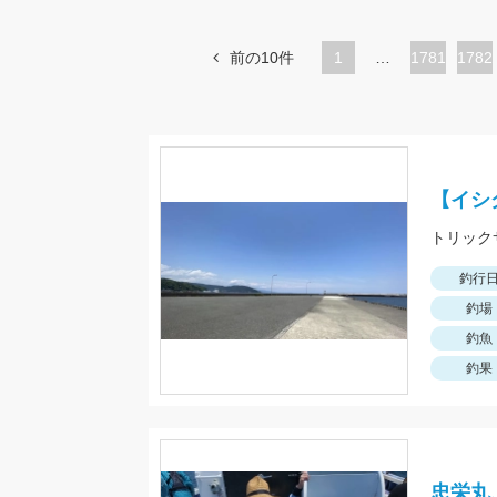
前の10件
1
…
ペ
1781
ペ
1782
ー
ー
ジ
ジ
【イシ
トリック
釣行
釣場
釣魚
釣果
忠栄丸