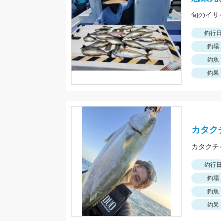
旬のイサ
釣行
釣場
釣魚
釣果
カタク
カタクチ
釣行
釣場
釣魚
釣果