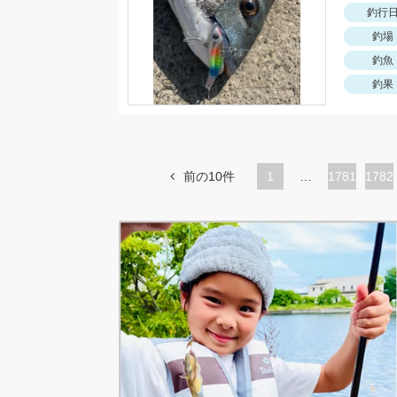
釣行
釣場
釣魚
釣果
前の10件
1
…
ペ
1781
ペ
1782
ー
ー
ジ
ジ