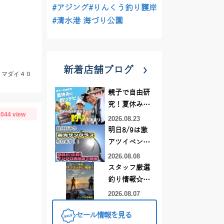
#アジング
#りんくう釣り護岸
#清水港 海づり公園
新着店舗ブログ
、マダイ４０
親子で自由研
究！夏休みに
044 view
釣りデビュー
2026.08.23
明日8/9は激
アツイベント
日！！！～オ
2026.08.08
ーダー偏光グ
スタッフ厳選
ラス受注会～
釣り情報☆彡
連休は何釣り
2026.08.07
に行こう
セール情報を見る
♪【イシグロ