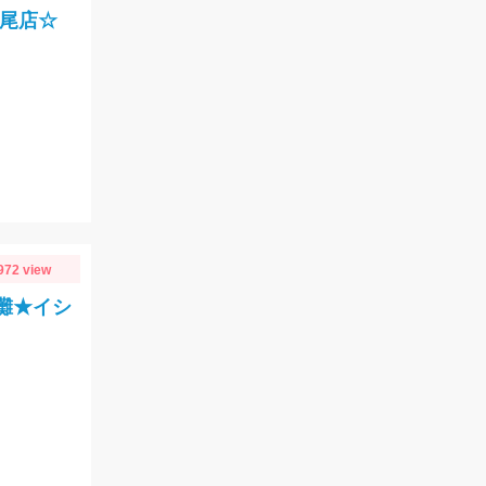
西尾店☆
972 view
州灘★イシ