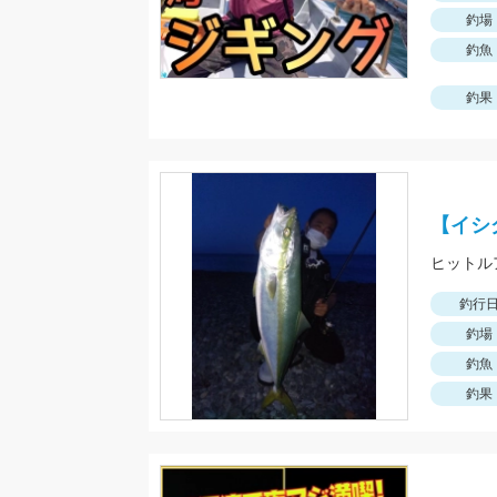
釣場
釣魚
釣果
【イシ
釣行
釣場
釣魚
釣果