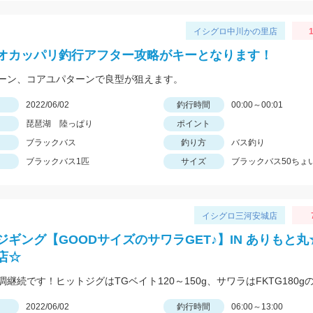
イシグロ中川かの里店
オカッパリ釣行アフター攻略がキーとなります！
ーン、コアユパターンで良型が狙えます。
日
2022/06/02
釣行時間
00:00～00:01
琵琶湖 陸っぱり
ポイント
ブラックバス
釣り方
バス釣り
ブラックバス1匹
サイズ
ブラックバス50ちょ
イシグロ三河安城店
ジギング【GOODサイズのサワラGET♪】IN ありもと
店☆
日
2022/06/02
釣行時間
06:00～13:00