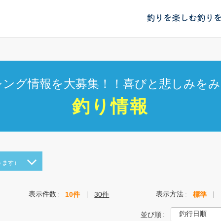
釣りを楽しむ
釣り
シング情報を大募集！！喜びと悲しみをみ
釣り情報
きます）
表示件数
表示方法
10件
30件
標準
並び順