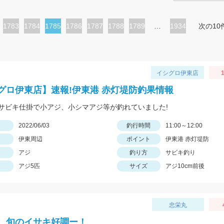
ペ
1783
ペ
1784
カ
1785
ペ
1786
ペ
1787
ペ
1788
ペ
1789
…
1934
次の10
ー
ー
レ
ー
ー
ー
ー
ジ
ジ
ン
ジ
ジ
ジ
ジ
ト
イシグロ伊東店
1
ペ
グロ伊東店】速報!伊東港 赤灯堤防釣果情報
ー
サビキ仕掛で小アジ、小シマアジ等が釣れていました!
ジ
日
2022/06/03
釣行時間
11:00～12:00
伊東周辺
ポイント
伊東港 赤灯堤防
アジ
釣り方
サビキ釣り
アジ5匹
サイズ
アジ10cm前後
忠栄丸
、旬のイサキ好調ー！