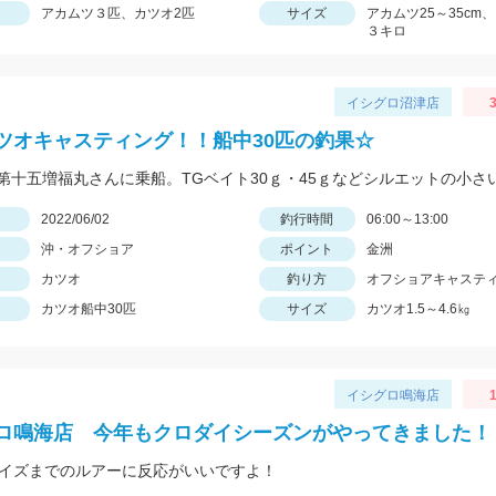
アカムツ３匹、カツオ2匹
サイズ
アカムツ25～35cm
３キロ
イシグロ沼津店
3
ツオキャスティング！！船中30匹の釣果☆
日
2022/06/02
釣行時間
06:00～13:00
沖・オフショア
ポイント
金洲
カツオ
釣り方
オフショアキャステ
カツオ船中30匹
サイズ
カツオ1.5～4.6㎏
イシグロ鳴海店
1
ロ鳴海店 今年もクロダイシーズンがやってきました！
サイズまでのルアーに反応がいいですよ！