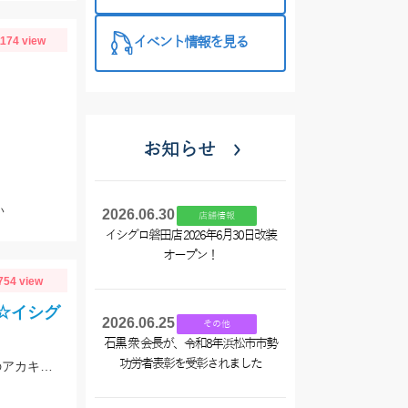
西尾店】
1174 view
イベント情報を見る
お知らせ
い
2026.06.30
店舗情報
イシグロ磐田店 2026年6月30日改装
オープン！
754 view
丸☆イシグ
2026.06.25
その他
石黒 衆 会長が、令和8年浜松市市勢
功労者表彰を受彰されました
青物が好調継続です！ヒットジグはTGベイト120～150g、サワラはFKTG180gのアカキンです☆