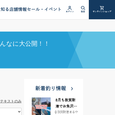
を知る
店舗情報
セール・イベント
ログイン
検索
オンラインショップ
んなに大公開！！
新着釣り情報
8月も敦賀新
テキストのみ
港でお魚沢山
敦賀新港 まるや
♪ イシグロ彦