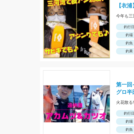
【衣浦
今年も三
釣行
釣場
釣魚
釣果
第一回
グロ半
火花散る
釣行
釣場
釣魚