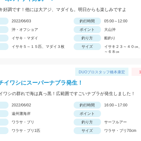
キ好調です！他には大アジ、マダイも。明日からも楽しみですよ
日
2022/06/03
釣行時間
05:00～12:00
沖・オフショア
ポイント
大山沖
イサキ・マダイ
釣り方
船釣り
イサキ５～１５匹、マダイ３枚
サイズ
イサキ２３～４０㎝
～６８㎝
DUOプロスタッフ橋本康宏
1
チイワシにスーパーナブラ発生！
イワシの群れで海は真っ黒！広範囲ですごいナブラが発生しました！
日
2022/06/02
釣行時間
16:00～17:00
遠州灘海岸
ポイント
ワラサ・ブリ
釣り方
サーフルアー
ワラサ・ブリ1匹
サイズ
ワラサ・ブリ70cm