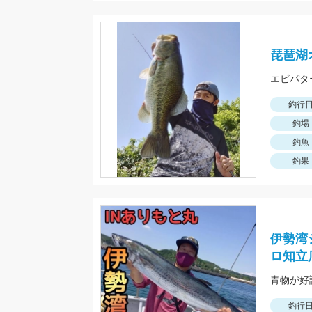
琵琶湖
エビパタ
釣行
釣場
釣魚
釣果
伊勢湾
ロ知立
釣行