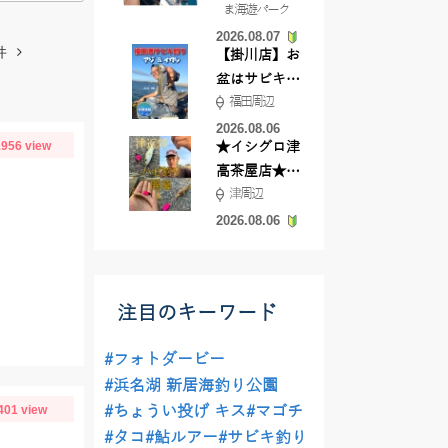
ま海遊パーク
根店
2026.08.07
件
【掛川店】お
盆はサビキ釣
福田周辺
りいきません
か?
2026.08.06
956 view
★イシグロ津
高茶屋店★津
津周辺
近郊ハゼ釣れ
てます！
2026.08.06
注目のキーワード
#フォトダービー
#浜名湖 新居海釣り公園
401 view
#ちょうい投げ キス
#マゴチ
#タコ
#鮎ルアー
#サビキ釣り