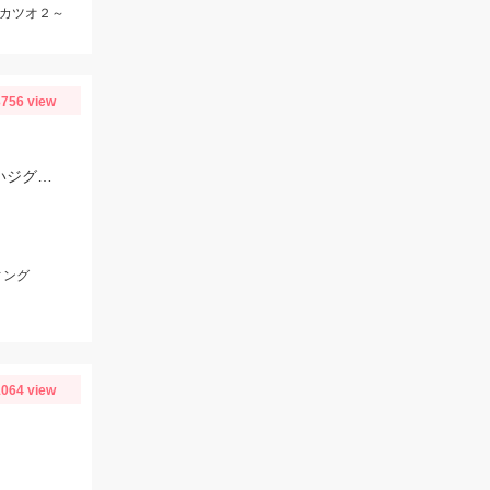
、カツオ２～
756 view
御前崎港第十五増福丸さんに乗船。TGベイト30ｇ・45ｇなどシルエットの小さいジグに好反応♪
ィング
064 view