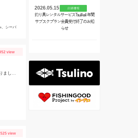
2026.05.15
店舗情報
釣り具レンタルサービスTsulikali 年間
サブスクプラン会員受付終了のお知
㎝、シーバ
らせ
952 view
ヒットルアーはミドルアッパー。日没間際にカタクチイワシの接岸、ボイルがありました。
525 view