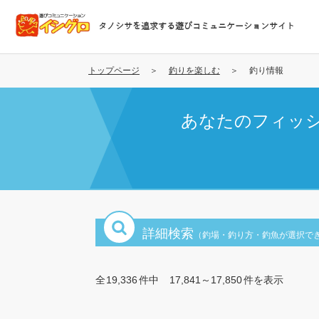
メ
イ
タノシサを追求する遊びコミュニケーションサイト
ン
コ
ン
トップページ
釣りを楽しむ
釣り情報
テ
ン
あなたのフィッ
ツ
に
移
動
詳細検索
（釣場・釣り方・釣魚が選択で
全
19,336
件中
17,841～17,850
件を表示