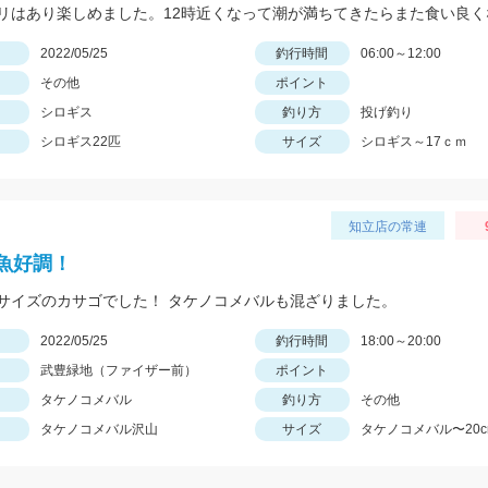
日
2022/05/25
釣行時間
06:00～12:00
その他
ポイント
シロギス
釣り方
投げ釣り
シロギス22匹
サイズ
シロギス～17ｃｍ
知立店の常連
魚好調！
サイズのカサゴでした！ タケノコメバルも混ざりました。
日
2022/05/25
釣行時間
18:00～20:00
武豊緑地（ファイザー前）
ポイント
タケノコメバル
釣り方
その他
タケノコメバル沢山
サイズ
タケノコメバル〜20c