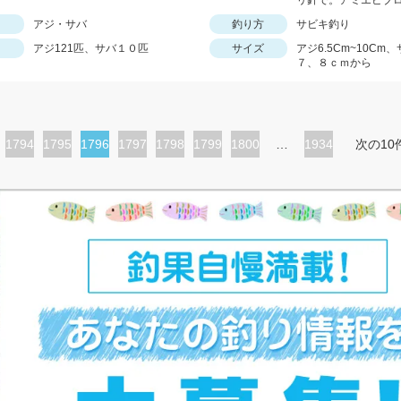
リ針で。アミエビブ
アジ・サバ
釣り方
サビキ釣り
アジ121匹、サバ１０匹
サイズ
アジ6.5Cm~10Cm
７、８ｃｍから
ペ
1794
ペ
1795
カ
1796
ペ
1797
ペ
1798
ペ
1799
ペ
1800
…
1934
次の10
ー
ー
レ
ー
ー
ー
ー
ジ
ジ
ン
ジ
ジ
ジ
ジ
ト
ペ
ー
ジ