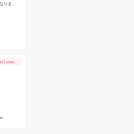
毎投アタリはあり楽しめました。12時近くなって潮が満ちてきたらまた食い良くなりましたが、エサ切れで終了しました。エサは赤イソメでした。
917 view
m