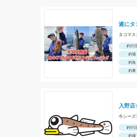
遂にタ
タコマス
釣行
釣場
釣魚
釣果
入野店
釣行
釣場