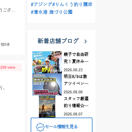
#アジング
#りんくう釣り護岸
夜釣りの釣果です。タチウオはアジの泳がせで釣れました。良型マダイおめでとうございます。
#清水港 海づり公園
新着店舗ブログ
オ指5本
親子で自由研
究！夏休みに
209 view
釣りデビュー
2026.08.23
明日8/9は激
アツイベント
う。
日！！！～オ
2026.08.08
ーダー偏光グ
スタッフ厳選
ラス受注会～
釣り情報☆彡
連休は何釣り
2026.08.07
に行こう
セール情報を見る
♪【イシグロ