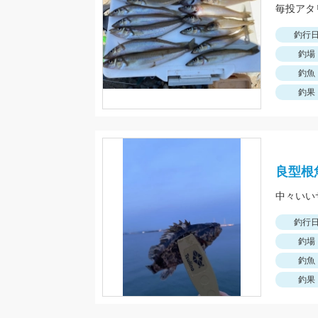
釣行
釣場
釣魚
釣果
良型根
中々いい
釣行
釣場
釣魚
釣果