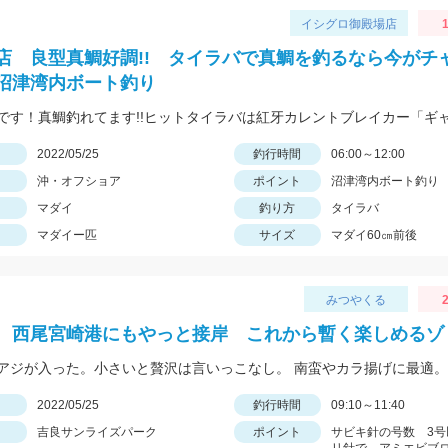
イシグロ御殿場店
1
店 良型真鯛好調!! タイラバで真鯛を釣るなら今がチ
N沼津湾内ボート釣り
日
2022/05/25
釣行時間
06:00～12:00
沖・オフショア
ポイント
沼津湾内ボート釣り
マダイ
釣り方
タイラバ
マダイー匹
サイズ
マダイ60㎝前後
みつやくる
2
 西尾宮崎港にもやっと接岸 これから暫く楽しめるゾ
日
2022/05/25
釣行時間
09:10～11:40
吉良サンライズパーク
ポイント
サビキ針の号数 3号