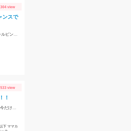
304 view
ャンスで
釣果速報です！真鯛釣れてます!!ヒットタイラバは紅牙カレントブレイカー「ギャルピンク」
533 view
！！
待望の豆アジが入った。小さいと贅沢は言いっこなし。 南蛮やカラ揚げに最適。今だけの特典。
以下 ママカ