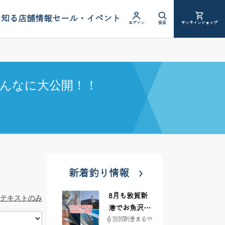
を知る
店舗情報
セール・イベント
ログイン
検索
オンラインショップ
んなに大公開！！
新着釣り情報
8月も敦賀新
テキストのみ
港でお魚沢山
敦賀新港 まるや
♪ イシグロ彦