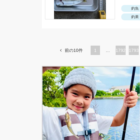
釣魚
釣果
前の10件
1
…
ペ
1792
ペ
1793
ー
ー
ジ
ジ