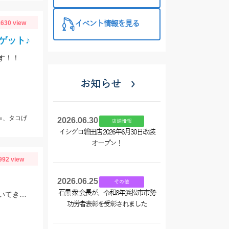
西尾店】
630 view
イベント情報を見る
ゲット♪
す！！
お知らせ
㎝、タコげ
2026.06.30
店舗情報
イシグロ磐田店 2026年6月30日改装
オープン！
992 view
2026.06.25
その他
石黒 衆 会長が、令和8年浜松市市勢
今シーズンのハゼの様子を見てきました。ハゼクラの後ろをたくさんのハゼが付いてきたので今後楽しみですよ♪今後もちょくちょく様子見てきますね。
功労者表彰を受彰されました