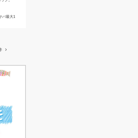
ロック。
、サバ最大1
件