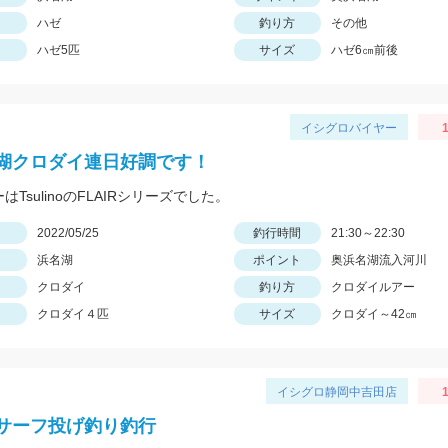
ハゼ
釣り方
その他
ハゼ5匹
サイズ
ハゼ6㎝前後
イシグロバイヤー
1
湖クロダイ連日好調です！
ーはTsulinoのFLAIRシリーズでした。
日
2022/05/25
釣行時間
21:30～22:30
浜名湖
ポイント
奥浜名湖流入河川
クロダイ
釣り方
クロダイルアー
クロダイ４匹
サイズ
クロダイ～42㎝
イシグロ静岡中吉田店
1
サーフ投げ釣り釣行