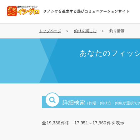
メ
イ
タノシサを追求する遊びコミュニケーションサイト
ン
コ
ン
トップページ
釣りを楽しむ
釣り情報
テ
ン
あなたのフィッ
ツ
に
移
動
詳細検索
（釣場・釣り方・釣魚が選択で
全
19,336
件中
17,951～17,960
件を表示