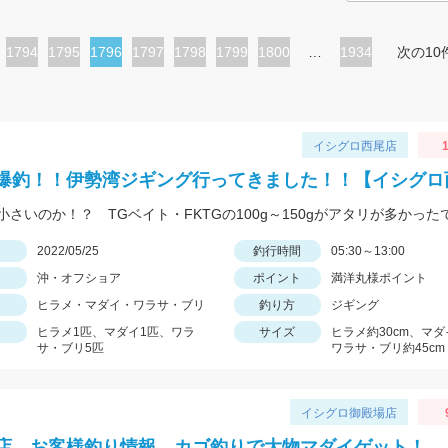
ペ
1794
ペ
1795
カ
1796
ペ
1797
ペ
1798
ペ
1799
ペ
1800
…
1934
次の10
ー
ー
レ
ー
ー
ー
ー
ジ
ジ
ン
ジ
ジ
ジ
ジ
ト
イシグロ西尾店
1
ペ
爆釣！！伊勢湾ジギング行ってきました！！【イシグロ
ー
小さいのか！？ TGベイト・FKTGの100g～150gがアタリが多かった
ジ
日
2022/05/25
釣行時間
05:30～13:00
沖・オフショア
ポイント
満洋丸様ポイント
ヒラメ・マダイ・ワラサ・ブリ
釣り方
ジギング
ヒラメ1匹、マダイ1匹、ワラ
サイズ
ヒラメ約30cm、マダ
サ・ブリ5匹
ワラサ・ブリ約45cm
イシグロ御殿場店
店 お客様釣り情報 カゴ釣りで大物マダイゲット！