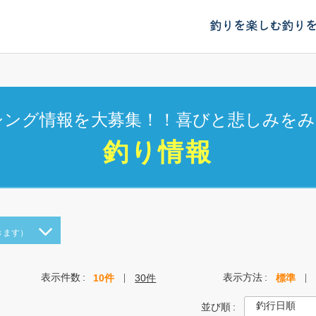
釣りを楽しむ
釣り
シング情報を大募集！！喜びと悲しみをみ
釣り情報
きます）
表示件数
表示方法
10件
30件
標準
並び順