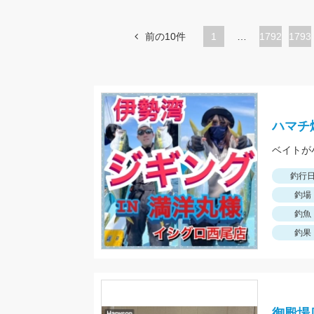
前の10件
1
…
ペ
1792
ペ
1793
ー
ー
ジ
ジ
ハマチ
ベイトが
釣行
釣場
釣魚
釣果
御殿場