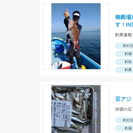
御殿場
す！I
釣行
釣場
釣魚
釣果
豆アジ
釣行
釣場