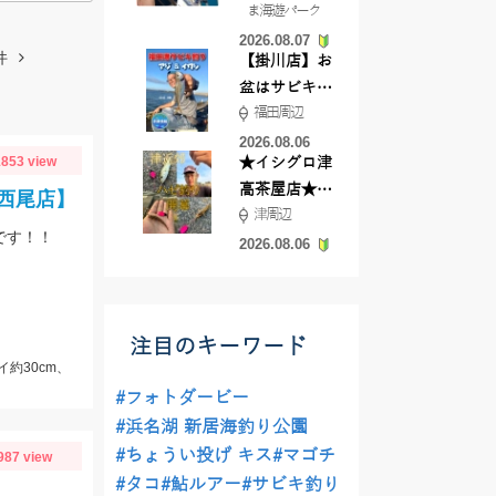
ま海遊パーク
根店
2026.08.07
件
【掛川店】お
盆はサビキ釣
福田周辺
りいきません
か?
2026.08.06
853 view
★イシグロ津
高茶屋店★津
西尾店】
津周辺
近郊ハゼ釣れ
です！！
てます！
2026.08.06
注目のキーワード
イ約30cm、
#フォトダービー
#浜名湖 新居海釣り公園
#ちょうい投げ キス
#マゴチ
987 view
#タコ
#鮎ルアー
#サビキ釣り