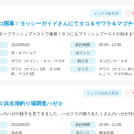
イシグロ岐阜店
1
コ開幕！ヨッシーガイドさんにてタコ＆サワラ＆マゴチ
ターフラッシュブーストで連発！タコにもフラッシュブーストが効きま
日
2022/05/25
釣行時間
05:00～12:00
沖・オフショア
ポイント
サワラ（サゴシ）・タコ・マゴチ
釣り方
タコテンヤ・エギ
サワラ（サゴシ）1匹、タコ40
サイズ
サワラ（サゴシ）85
杯、マゴチ1匹
んこつ、マゴチ60㎝
イシグロ浜松入野店
☆浜名湖釣り場調査ハゼ☆
日
2022/05/25
釣行時間
10:00～11:00
浜名湖
ポイント
奥浜名湖