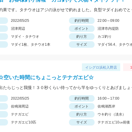
日
2022/05/25
釣行時間
22:00～09:00
沼津周辺
ポイント
沼津市内堤防
マダイ・タチウオ
釣り方
カゴ釣り
マダイ1枚、タチウオ1本
サイズ
マダイ56.4、タチウ
イシグロ浜松入野店
1
☆空いた時間にちょこっとテナガエビ☆
出たらじっと我慢！３０秒くらい待ってから竿をゆっくりとあげましょ
日
2022/05/25
釣行時間
16:00～17:00
佐鳴湖周辺
ポイント
佐鳴湖西岸
テナガエビ
釣り方
ウキ釣り（淡水）
テナガエビ10匹
サイズ
テナガエビ10㎝前後