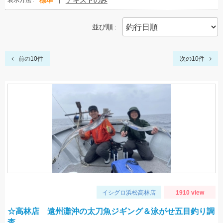
標準
テキストのみ
表示方法
並び順
前の10件
次の10件
イシグロ浜松高林店
1910 view
☆高林店 遠州灘沖の太刀魚ジギング＆泳がせ五目釣り調
査