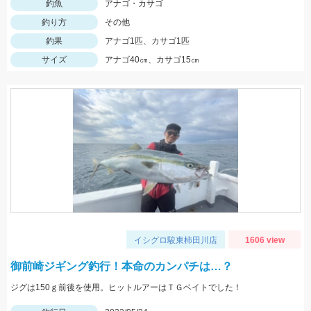
釣魚
アナゴ・カサゴ
釣り方
その他
釣果
アナゴ1匹、カサゴ1匹
サイズ
アナゴ40㎝、カサゴ15㎝
イシグロ駿東柿田川店
1606 view
御前崎ジギング釣行！本命のカンパチは…？
ジグは150ｇ前後を使用。ヒットルアーはＴＧベイトでした！