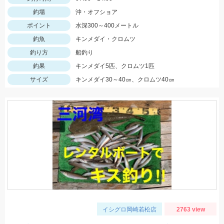
釣場
沖・オフショア
ポイント
水深300～400メートル
釣魚
キンメダイ・クロムツ
釣り方
船釣り
釣果
キンメダイ5匹、クロムツ1匹
サイズ
キンメダイ30～40㎝、クロムツ40㎝
イシグロ岡崎若松店
2763 view