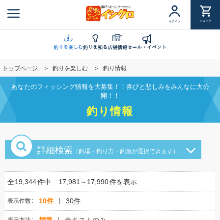
メ
イ
ショップ
ログイン
ン
コ
ン
釣りを楽しむ
釣りを知る
店舗情報
セール・イベント
テ
トップページ
釣りを楽しむ
釣り情報
ン
ツ
あなたのフィッシング情報を大募集！！喜びと悲しみをみんなに大公
に
開！！
移
釣り情報
動
詳細検索
（釣場・釣り方・釣魚が選択できます）
全
19,344
件中
17,981～17,990
件を表示
10件
30件
表示件数