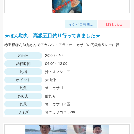
イシグロ豊川店
1131 view
★ぽん助丸 高級五目釣り行ってきました★
赤羽根ぽん助丸さんでアカムツ・アラ・オニカサゴの高級魚リレーに行ってきました。下潮が動かず苦戦しましたがオニカサゴGETです
釣行日
2022/05/24
釣行時間
06:00～13:00
釣場
沖・オフショア
ポイント
大山沖
釣魚
オニカサゴ
釣り方
船釣り
釣果
オニカサゴ２匹
サイズ
オニカサゴ３５cm