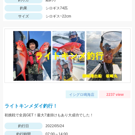
釣り方
船釣り
釣果
シロギス74匹
サイズ
シロギス~22cm
イシグロ鳴海店
2237 view
ライトキンメダイ釣行！
初挑戦で全員GET！最大7連掛けもあり大成功でした！
釣行日
2022/05/24
釣行時間
07:00～14:00