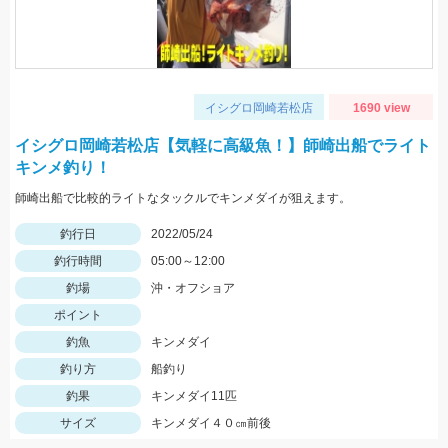
イシグロ岡崎若松店
1690 view
イシグロ岡崎若松店【気軽に高級魚！】師崎出船でライト
キンメ釣り！
師崎出船で比較的ライトなタックルでキンメダイが狙えます。
釣行日
2022/05/24
釣行時間
05:00～12:00
釣場
沖・オフショア
ポイント
釣魚
キンメダイ
釣り方
船釣り
釣果
キンメダイ11匹
サイズ
キンメダイ４０㎝前後