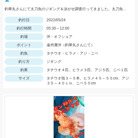
釣華丸さんにて太刀魚のジギング＆泳がせ調査行ってきました。太刀魚はまだ少し早かった感じですが良型も出ました！
釣行日
2022/05/24
釣行時間
05:30～12:00
釣場
沖・オフショア
ポイント
遠州灘沖（釣華丸さんにて）
釣魚
タチウオ・ヒラメ・アジ・ニベ
釣り方
ジギング
釣果
タチウオ４匹、ヒラメ３匹、アジ５匹、ニベ１匹
サイズ
タチウオ指３～５本、ヒラメ４５～５５cm、アジ
３５～４０ｃｍ、ニベ５０cm