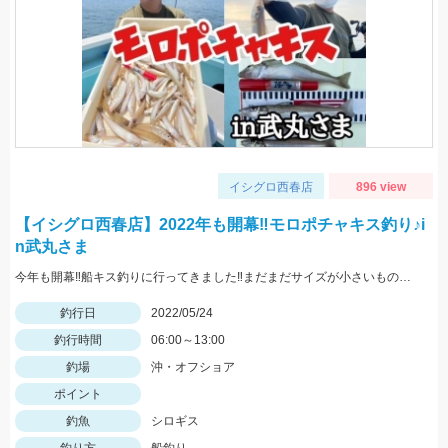
イシグロ西春店
896 view
【イシグロ西春店】2022年も開幕‼モロポチャキス釣り♪i
n武丸さま
今年も開幕‼船キス釣りに行ってきました‼まだまだサイズが小さいものも混じりますが、ハリは8～10号の方が掛かりがよくオススメですよ‼
釣行日
2022/05/24
釣行時間
06:00～13:00
釣場
沖・オフショア
ポイント
釣魚
シロギス