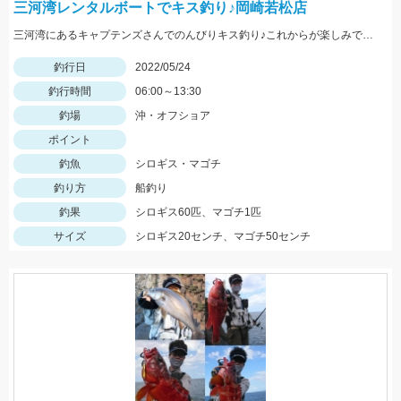
三河湾レンタルボートでキス釣り♪岡崎若松店
三河湾にあるキャプテンズさんでのんびりキス釣り♪これからが楽しみですね♪
釣行日
2022/05/24
釣行時間
06:00～13:30
釣場
沖・オフショア
ポイント
釣魚
シロギス・マゴチ
釣り方
船釣り
釣果
シロギス60匹、マゴチ1匹
サイズ
シロギス20センチ、マゴチ50センチ