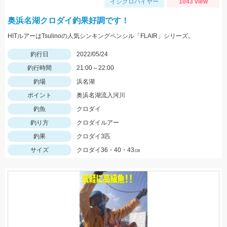
イシグロバイヤー
1043 view
奥浜名湖クロダイ釣果好調です！
HITルアーはTsulinoの人気シンキングペンシル「FLAIR」シリーズ。
釣行日
2022/05/24
釣行時間
21:00～22:00
釣場
浜名湖
ポイント
奥浜名湖流入河川
釣魚
クロダイ
釣り方
クロダイルアー
釣果
クロダイ3匹
サイズ
クロダイ36・40・43㎝