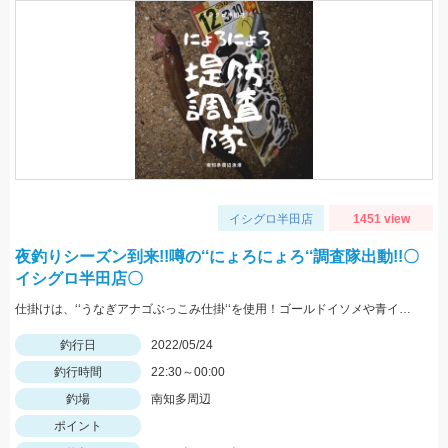
イシグロ半田店
1451 view
夜釣りシーズン到来!!噂の‘‘にょろにょろ‘‘調査隊出動!!〇
イシグロ半田店〇
仕掛けは、‘‘うなぎアナゴぶっこみ仕掛‘‘を使用！ゴールドイソメや青イソメの房掛けがオススメ‼
釣行日
2022/05/24
釣行時間
22:30～00:00
釣場
南知多周辺
ポイント